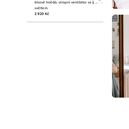
tmavě hnědá, stropní ventilátor se
světlem
2 920 Kč