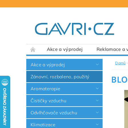
Akce a výprodej
Reklamace a v
Domů
Akce a výprodej
Zánovní, rozbaleno, použitý
BL
Aromaterapie
Čističky vzduchu
Odvlhčovače vzduchu
Klimatizace