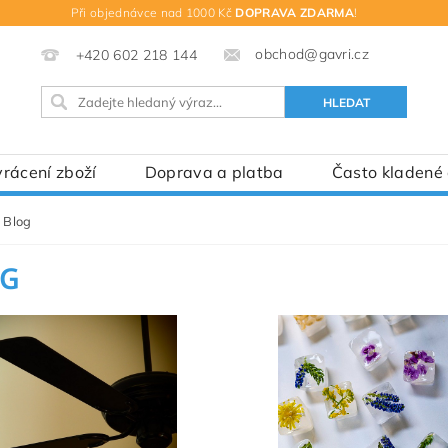
Při objednávce nad 1000 Kč
DOPRAVA ZDARMA
!
obchod@gavri.cz
+420 602 218 144
rácení zboží
Doprava a platba
Často kladené
Blog
OG