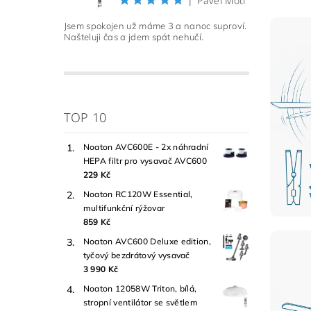
Pavel Motl
|
Jsem spokojen už máme 3 a nanoc suproví.
Našteluji čas a jdem spát nehučí.
TOP 10
Noaton AVC600E - 2x náhradní
HEPA filtr pro vysavač AVC600
229 Kč
Noaton RC120W Essential,
multifunkční rýžovar
859 Kč
Noaton AVC600 Deluxe edition,
tyčový bezdrátový vysavač
3 990 Kč
Noaton 12058W Triton, bílá,
stropní ventilátor se světlem