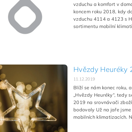
vzduchu a komfort v domá
koncem roku 2018, kdy do
vzduchu 4114 a 4123 s HEP
sortimentu mobilní klimati
Hvězdy Heuréky 
11.12.2019
Blíží se nám konec roku, 
„Hvězdy Heuréky“, tedy s
2019 na srovnávači zboží 
bodovaly Už na jaře jsme
mobilních klimatizacích. N