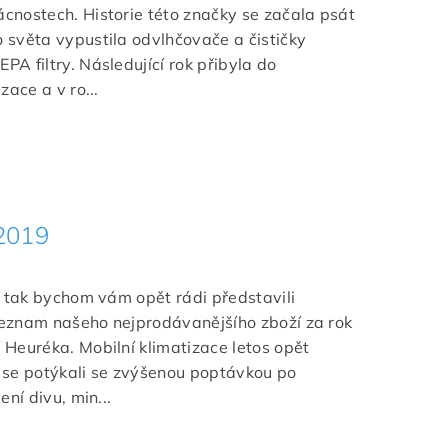
cnostech. Historie této značky se začala psát
 světa vypustila odvlhčovače a čističky
A filtry. Následující rok přibyla do
zace a v ro...
2019
a tak bychom vám opět rádi představili
eznam našeho nejprodávanějšího zboží za rok
Heuréka. Mobilní klimatizace letos opět
 se potýkali se zvýšenou poptávkou po
ení divu, min...