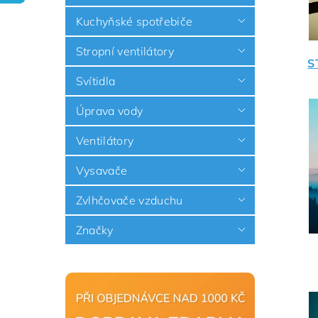
Kuchyňské spotřebiče
Stropní ventilátory
S
Svítidla
Úprava vody
Ventilátory
Vysavače
Zvlhčovače vzduchu
Značky