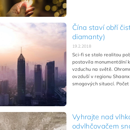
Čína staví obří či
diamanty)
19.2.2018
Sci-fi se stalo realitou p
postavila monumentální ko
vzduchu na světě. Ohromn
ovzduší v regionu Shaanxi
smogových situací. Počet 
Vyhrajte nad vlh
odvlhčovačem sna