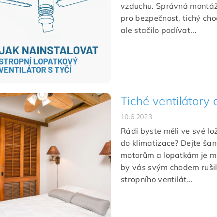
vzduchu. Správná montáž 
pro bezpečnost, tichý cho
ale stačilo podívat...
Tiché ventilátory 
10.6.2023
Rádi byste měli ve své lo
do klimatizace? Dejte šan
motorům a lopatkám je můž
by vás svým chodem rušily
stropního ventilát...