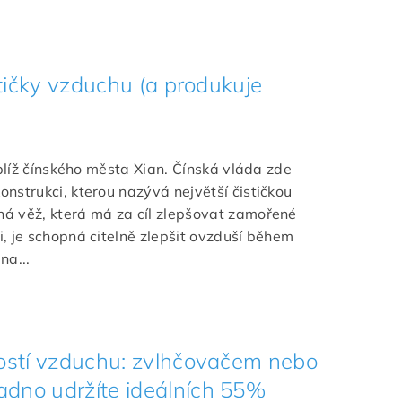
stičky vzduchu (a produkuje
oblíž čínského města Xian. Čínská vláda zde
nstrukci, kterou nazývá největší čističkou
á věž, která má za cíl zlepšovat zamořené
, je schopná citelně zlepšit ovzduší během
na...
kostí vzduchu: zvlhčovačem nebo
dno udržíte ideálních 55%