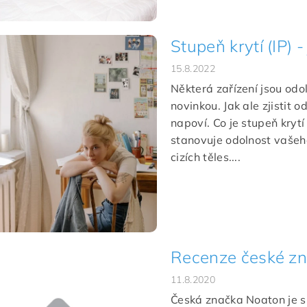
Stupeň krytí (IP) -
15.8.2022
Některá zařízení jsou odol
novinkou. Jak ale zjistit 
napoví. Co je stupeň krytí 
stanovuje odolnost vašeho
cizích těles....
Recenze české z
11.8.2020
Česká značka Noaton je spe