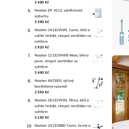
2 490 Kč
Noaton DF 4212, odvlhčovač
vzduchu
3 390 Kč
Noaton 14132WWL Canis, bílá a
světle hnědá, stropní ventilátor se
světlem
2 920 Kč
Noaton 12132WWB Maia, bílá a
javor, stropní ventilátor se
světlem
3 490 Kč
Noaton AVC600, tyčový
bezdrátový vysavač
2 550 Kč
Noaton 16132WWL Rhea, bílá a
světle hnědá, stropní ventilátor se
světlem
3 150 Kč
Noaton 14132BBD Canis, černá a