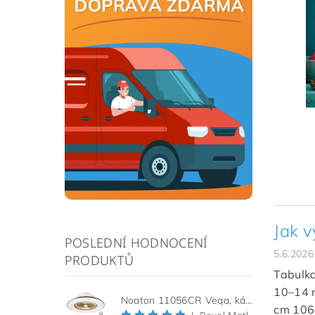
Jak v
POSLEDNÍ HODNOCENÍ
5.6.2026
PRODUKTŮ
Tabulka
10–14 
Noaton 11056CR Vega, kávová, stropní ventilátor se světlem
cm 106–