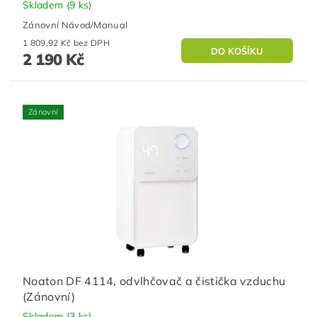
Skladem
(9 ks)
Zánovní Návod/Manual
1 809,92 Kč bez DPH
2 190 Kč
Zánovní
Noaton DF 4114, odvlhčovač a čistička vzduchu
(Zánovní)
Skladem
(3 ks)