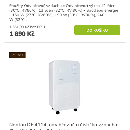
Použitý Odvlhčovač vzduchu • Odvlhčovací výkon 12 l/den
(30°C, RV80%), 13 l/den (32°C, RV 90%) • Spotřeba energie
- 150 W (27°C, RV60%), 190 W (30°C, RV80%), 240
W (32°C,...
1 561,98 Kč bez DPH
1 890 Kč
Použitý
Noaton DF 4114, odvlhčovač a čistička vzduchu