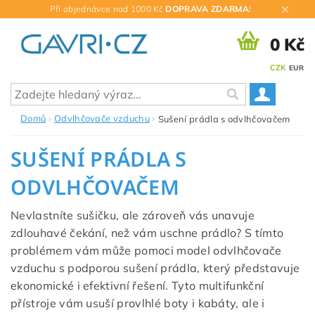
Při objednávce nad 1000 Kč
DOPRAVA ZDARMA
!
0 Kč
CZK
EUR
Domů
Odvlhčovače vzduchu
Sušení prádla s odvlhčovačem
SUŠENÍ PRÁDLA S
ODVLHČOVAČEM
Nevlastníte sušičku, ale zároveň vás unavuje
zdlouhavé čekání, než vám uschne prádlo? S tímto
problémem vám může pomoci model odvlhčovače
vzduchu s podporou sušení prádla, který představuje
ekonomické i efektivní řešení. Tyto multifunkční
přístroje vám usuší provlhlé boty i kabáty, ale i