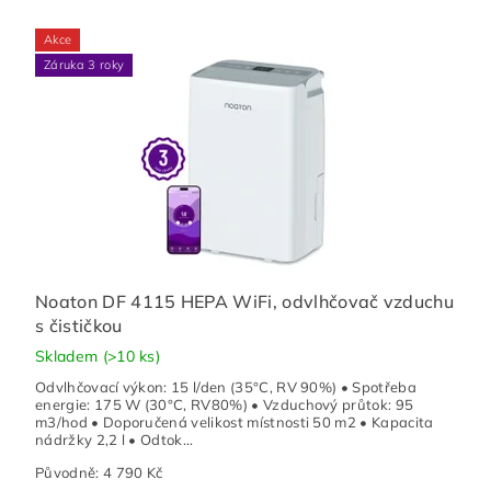
Akce
Záruka 3 roky
Noaton DF 4115 HEPA WiFi, odvlhčovač vzduchu
s čističkou
Skladem
(>10 ks)
Odvlhčovací výkon: 15 l/den (35°C, RV 90%) • Spotřeba
energie: 175 W (30°C, RV80%) • Vzduchový průtok: 95
m3/hod • Doporučená velikost místnosti 50 m2 • Kapacita
nádržky 2,2 l • Odtok...
Původně:
4 790 Kč