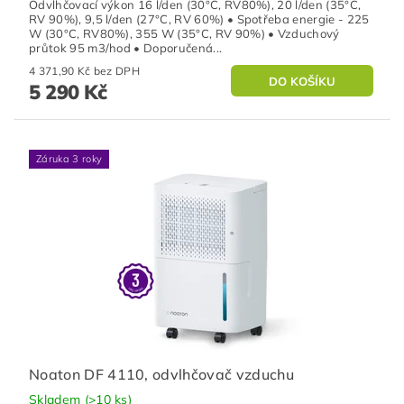
Odvlhčovací výkon 16 l/den (30°C, RV80%), 20 l/den (35°C,
RV 90%), 9,5 l/den (27°C, RV 60%) • Spotřeba energie - 225
W (30°C, RV80%), 355 W (35°C, RV 90%) • Vzduchový
průtok 95 m3/hod • Doporučená...
4 371,90 Kč bez DPH
5 290 Kč
Záruka 3 roky
Noaton DF 4110, odvlhčovač vzduchu
Skladem
(>10 ks)