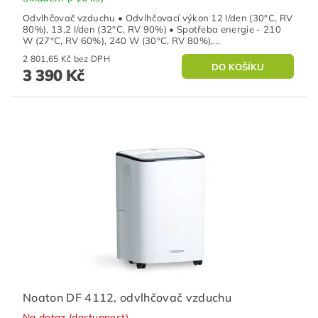
Odvlhčovač vzduchu • Odvlhčovací výkon 12 l/den (30°C, RV
80%), 13,2 l/den (32°C, RV 90%) • Spotřeba energie - 210
W (27°C, RV 60%), 240 W (30°C, RV 80%),...
2 801,65 Kč bez DPH
3 390 Kč
Noaton DF 4112, odvlhčovač vzduchu
Na dotaz (dostupnost)