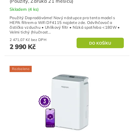
(Použitý, Záruka 21 měsíců)
Skladem
(4 ks)
Použitý Doprodáváme! Nový nástupce pro tento model s
HEPA filtrem a Wifi DF4115 najdete zde. Odvlhčovač a
čistička vzduchu • Uhlíkový filtr • Nízká spotřeba <180W •
Velmi tichý (hlučnost...
2 471,07 Kč bez DPH
2 990 Kč
Rozbaleno