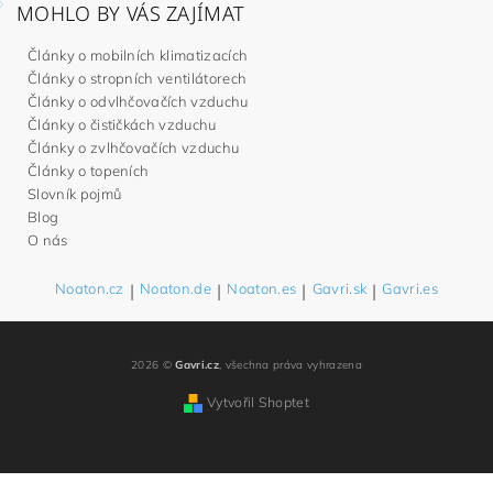
MOHLO BY VÁS ZAJÍMAT
Články o mobilních klimatizacích
Články o stropních ventilátorech
Články o odvlhčovačích vzduchu
Články o čističkách vzduchu
Články o zvlhčovačích vzduchu
Články o topeních
Slovník pojmů
Blog
O nás
Noaton.cz
|
Noaton.de
|
Noaton.es
|
Gavri.sk
|
Gavri.es
2026 ©
Gavri.cz
, všechna práva vyhrazena
Vytvořil Shoptet