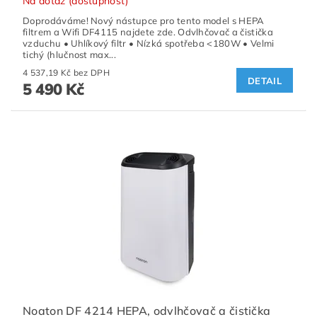
Na dotaz (dostupnost)
Doprodáváme! Nový nástupce pro tento model s HEPA
filtrem a Wifi DF4115 najdete zde. Odvlhčovač a čistička
vzduchu • Uhlíkový filtr • Nízká spotřeba <180W • Velmi
tichý (hlučnost max...
4 537,19 Kč bez DPH
DETAIL
5 490 Kč
Noaton DF 4214 HEPA, odvlhčovač a čistička