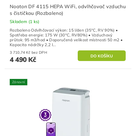
Noaton DF 4115 HEPA WiFi, odvlhčovač vzduchu
s čističkou (Rozbaleno)
Skladem
(1 ks)
Rozbaleno Odvlhčovací výkon: 15 l/den (35°C, RV 90%) •
Spotřeba energie: 175 W (30°C, RV80%) • Vzduchový
průtok: 95 m3/hod • Doporučená velikost místnosti 50 m2 •
Kapacita nádržky 2,2 l...
3 710,74 Kč bez DPH
4 490 Kč
Zánovní