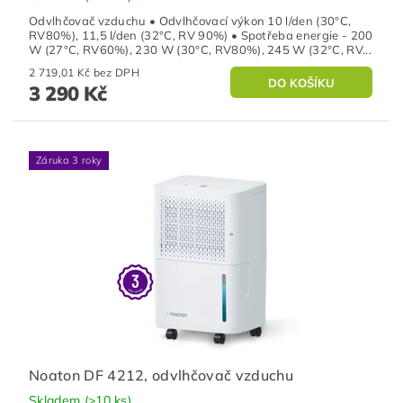
Odvlhčovač vzduchu • Odvlhčovací výkon 10 l/den (30°C,
RV80%), 11,5 l/den (32°C, RV 90%) • Spotřeba energie - 200
W (27°C, RV60%), 230 W (30°C, RV80%), 245 W (32°C, RV...
2 719,01 Kč bez DPH
3 290 Kč
Záruka 3 roky
Noaton DF 4212, odvlhčovač vzduchu
Skladem
(>10 ks)