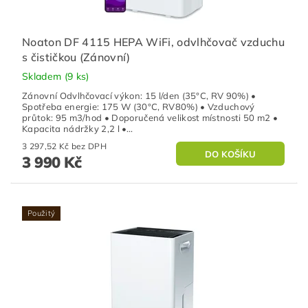
Noaton DF 4115 HEPA WiFi, odvlhčovač vzduchu
s čističkou (Zánovní)
Skladem
(9 ks)
Zánovní Odvlhčovací výkon: 15 l/den (35°C, RV 90%) •
Spotřeba energie: 175 W (30°C, RV80%) • Vzduchový
průtok: 95 m3/hod • Doporučená velikost místnosti 50 m2 •
Kapacita nádržky 2,2 l •...
3 297,52 Kč bez DPH
3 990 Kč
Použitý