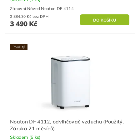
Zánovní Návod Noaton DF 4114
2 884,30 Kč bez DPH
3 490 Kč
Použitý
Noaton DF 4112, odvlhčovač vzduchu (Použitý,
Záruka 21 měsíců)
Skladem
(5 ks)