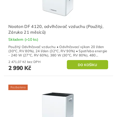
Noaton DF 4120, odvlhčovač vzduchu (Použitý,
Záruka 21 měsíců)
Skladem
(>10 ks)
Použitý Odvlhčovač vzduchu • Odvlhčovací výkon 20 l/den
(30°C, RV 80%), 24 l/den (32°C, RV 90%) • Spotřeba energie
- 240 W (27°C, RV 60%), 380 W (30°C, RV 80%), 480...
2 471,07 Kč bez DPH
2 990 Kč
Rozbaleno