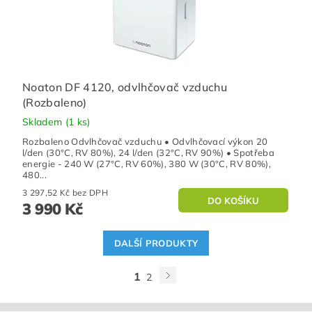
Noaton DF 4120, odvlhčovač vzduchu
(Rozbaleno)
Skladem
(1 ks)
Rozbaleno Odvlhčovač vzduchu • Odvlhčovací výkon 20
l/den (30°C, RV 80%), 24 l/den (32°C, RV 90%) • Spotřeba
energie - 240 W (27°C, RV 60%), 380 W (30°C, RV 80%),
480...
3 297,52 Kč bez DPH
3 990 Kč
DALŠÍ PRODUKTY
1
2