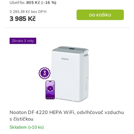
Ušetříte
:
805 Kč (–16 %)
3 293,39 Kč bez DPH
3 985 Kč
Záruka 3 roky
Noaton DF 4220 HEPA WiFi, odvlhčovač vzduchu
s čističkou
Skladem
(>10 ks)