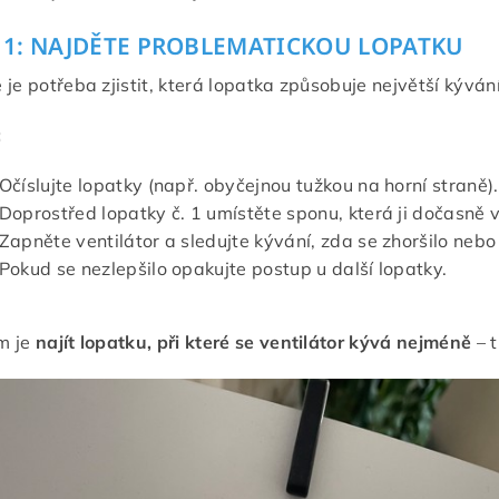
 1: NAJDĚTE PROBLEMATICKOU LOPATKU
 je potřeba zjistit, která lopatka způsobuje největší kývání
:
Očíslujte lopatky (např. obyčejnou tužkou na horní straně).
Doprostřed lopatky č. 1 umístěte sponu, která ji dočasně 
Zapněte ventilátor a sledujte kývání, zda se zhoršilo nebo 
Pokud se nezlepšilo opakujte postup u další lopatky.
m je
najít lopatku, při které se ventilátor kývá nejméně
– 