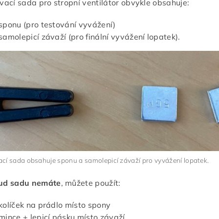
ací sada pro stropní ventilátor obvykle obsahuje:
sponu (pro testování vyvážení)
samolepicí závaží (pro finální vyvážení lopatek).
cí sada obsahuje sponu a samolepicí závaží pro vyvážení lopatek.
ud sadu nemáte
, můžete použít:
kolíček na prádlo místo spony
mince + lepicí pásku místo závaží.