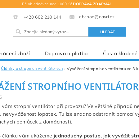
Při objednávce nad 1000 Kč
DOPRAVA ZDARMA
!
obchod@gavri.cz
+420 602 218 144
rácení zboží
Doprava a platba
Často kladené
Články o stropních ventilátorech
Vyvážení stropního ventilátoru ve 3 k
ÁŽENÍ STROPNÍHO VENTILÁTOR
6
 vám stropní ventilátor při provozu? Ve většině případů n
 nevyváženost lopatek. Tu lze snadno odstranit pomocí v
uchých pomůcek z domácnosti.
o článku vám ukážeme
jednoduchý postup, jak vyvážit stro