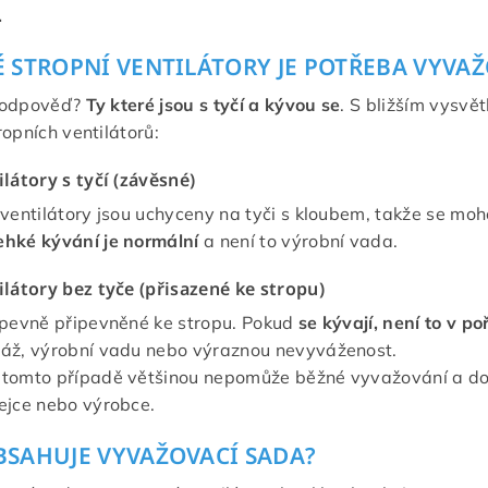
.
É STROPNÍ VENTILÁTORY JE POTŘEBA VYVA
 odpověď?
Ty které jsou s tyčí a kývou se
. S bližším vysvět
ropních ventilátorů:
ilátory s tyčí (závěsné)
 ventilátory jsou uchyceny na tyči s kloubem, takže se moh
ehké kývání je normální
a není to výrobní vada.
ilátory bez tyče (přisazené ke stropu)
 pevně připevněné ke stropu. Pokud
se kývají, není to v p
áž, výrobní vadu nebo výraznou nevyváženost.
 tomto případě většinou nepomůže běžné vyvažování a d
ejce nebo výrobce.
BSAHUJE VYVAŽOVACÍ SADA?