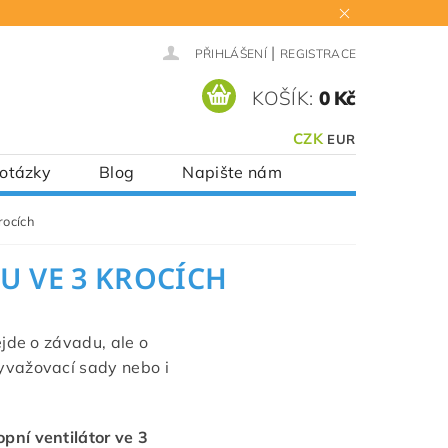
|
PŘIHLÁŠENÍ
REGISTRACE
KOŠÍK:
0 Kč
CZK
EUR
 otázky
Blog
Napište nám
rocích
U VE 3 KROCÍCH
ejde o závadu, ale o
yvažovací sady nebo i
pní ventilátor ve 3