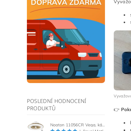
Vyvažov
Vyvažova
POSLEDNÍ HODNOCENÍ
PRODUKTŮ
👉
Pok
Noaton 11056CR Vega, kávová, stropní ventilátor se světlem