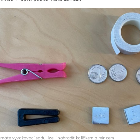
máte vyvažovací sadu, lze ji nahradit kolíčkem a mincemi