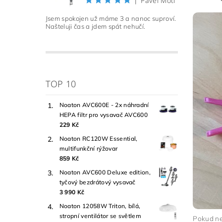
Pavel Motl
|
Jsem spokojen už máme 3 a nanoc suproví.
Našteluji čas a jdem spát nehučí.
TOP 10
Noaton AVC600E - 2x náhradní
HEPA filtr pro vysavač AVC600
229 Kč
Noaton RC120W Essential,
multifunkční rýžovar
859 Kč
Noaton AVC600 Deluxe edition,
tyčový bezdrátový vysavač
3 990 Kč
Noaton 12058W Triton, bílá,
stropní ventilátor se světlem
Pokud ne