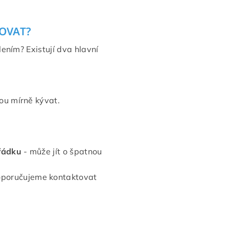
ŽOVAT?
lením? Existují dva hlavní
ou mírně kývat.
ořádku
- může jít o špatnou
oporučujeme kontaktovat