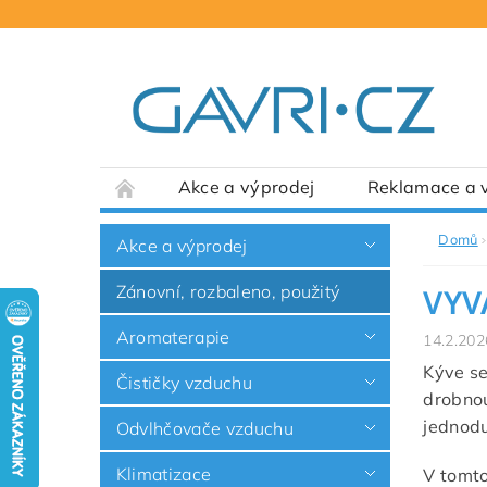
Akce a výprodej
Reklamace a v
Domů
Akce a výprodej
Zánovní, rozbaleno, použitý
VYV
Aromaterapie
14.2.202
Kýve se
Čističky vzduchu
drobnou
jednod
Odvlhčovače vzduchu
Klimatizace
V tomt