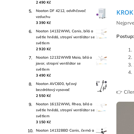
2 490 Kč
KROK
Noaton DF 4212, odvlhčovač
vzduchu
Nejprve
3 390 Kč
Noaton 14132WWL Canis, bílá a
Postup
světle hnědá, stropní ventilátor se
světlem
2 920 Kč
Noaton 12132WWB Maia, bílá a
javor, stropní ventilátor se
světlem
3 490 Kč
Noaton AVC600, tyčový
bezdrátový vysavač
👉 Cíle
2 550 Kč
Noaton 16132WWL Rhea, bílá a
světle hnědá, stropní ventilátor se
světlem
3 150 Kč
Noaton 14132BBD Canis, černá a