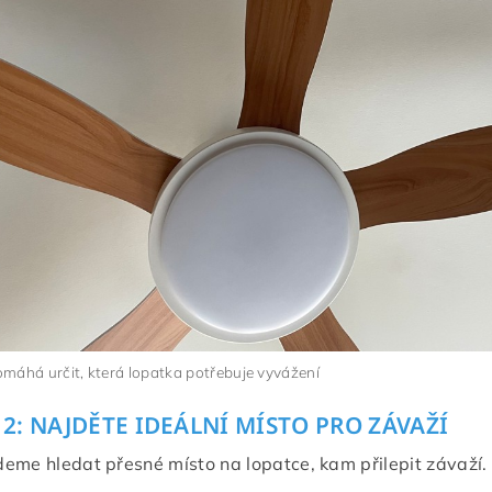
máhá určit, která lopatka potřebuje vyvážení
2: NAJDĚTE IDEÁLNÍ MÍSTO PRO ZÁVAŽÍ
eme hledat přesné místo na lopatce, kam přilepit závaží.