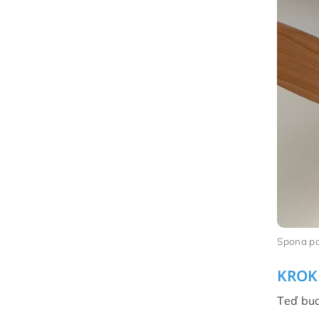
Spona po
KROK 
Teď bud