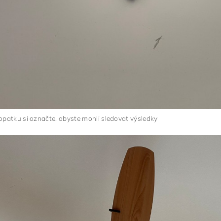
opatku si označte, abyste mohli sledovat výsledky