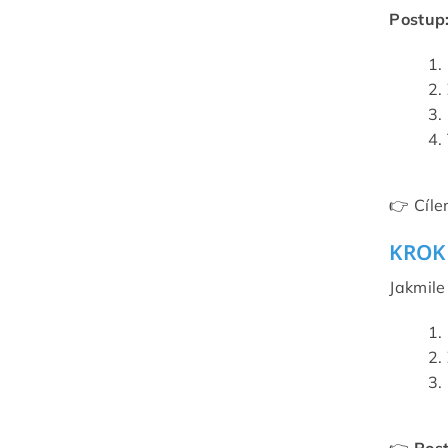
Postup
👉 Cíle
KROK 
Jakmile