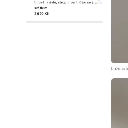
tmavě hnědá, stropní ventilátor se
světlem
2 920 Kč
Každou l