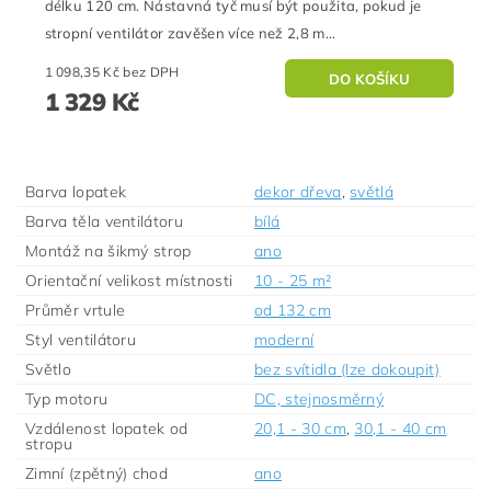
délku 120 cm. Nástavná tyč musí být použita, pokud je
stropní ventilátor zavěšen více než 2,8 m...
1 098,35 Kč bez DPH
1 329 Kč
Barva lopatek
dekor dřeva
,
světlá
Barva těla ventilátoru
bílá
Montáž na šikmý strop
ano
Orientační velikost místnosti
10 - 25 m²
Průměr vrtule
od 132 cm
Styl ventilátoru
moderní
Světlo
bez svítidla (lze dokoupit)
Typ motoru
DC, stejnosměrný
Vzdálenost lopatek od
20,1 - 30 cm
,
30,1 - 40 cm
stropu
Zimní (zpětný) chod
ano