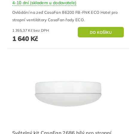
4-10 dní (skladem u dodavatele)
Ovládání na zeď CasaFan 86200 FB-FNK ECO Hotel pro
stropní ventilátory CasaFan řady ECO.
1 355,37 Kč bez DPH
1 640 Kč
Světelný kit CasaFan 2686 bílý pro stropní