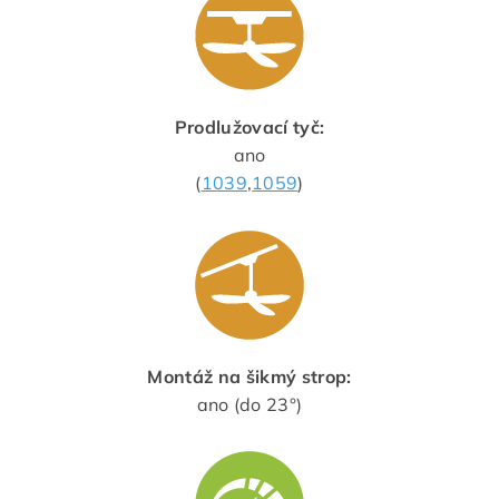
Prodlužovací tyč:
ano
(
1039
,
1059
)
Montáž na šikmý strop:
ano (do 23°)