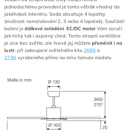
jednoduchému provedení je tento větrák vhodný do
jakéhokoli interiéru. Sada obsahuje 4 lopatky
(možnost nainstalování 2, 3 nebo 4 lopatek). Součástí
balení je
dálkové ovládání
.
EC/DC motor
Vám zaručí
jak tichý tak i úsporný chod. Tento stropní ventilátor
je sice bez světla, ale hravě jej můžete
přeměnit i na
lustr
, při zakoupení světelného kitu
2686
a
2786
vyrobeného přímo na míru tomuto modelu.