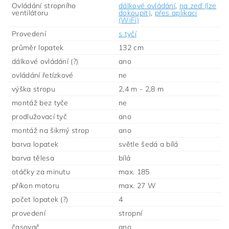
Ovládání stropního
dálkové ovládání
,
na zeď (lze
ventilátoru
dokoupit)
,
přes aplikaci
(WiFi)
Provedení
s tyčí
průměr lopatek
132 cm
dálkové ovládání (?)
ano
ovládání řetízkové
ne
výška stropu
2,4 m - 2,8 m
montáž bez tyče
ne
prodlužovací tyč
ano
montáž na šikmý strop
ano
barva lopatek
světle šedá a bílá
barva tělesa
bílá
otáčky za minutu
max. 185
příkon motoru
max. 27 W
počet lopatek (?)
4
provedení
stropní
časovač
ano