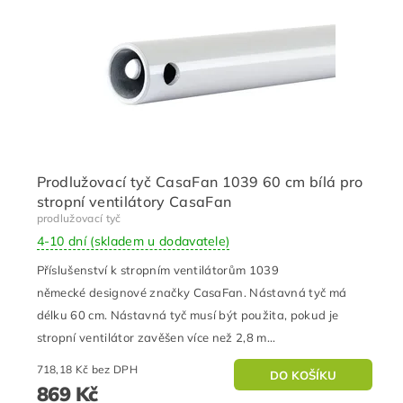
Prodlužovací tyč CasaFan 1039 60 cm bílá pro
stropní ventilátory CasaFan
prodlužovací tyč
4-10 dní (skladem u dodavatele)
Příslušenství k stropním ventilátorům 1039
německé designové značky CasaFan. Nástavná tyč má
délku 60 cm. Nástavná tyč musí být použita, pokud je
stropní ventilátor zavěšen více než 2,8 m...
718,18 Kč bez DPH
869 Kč