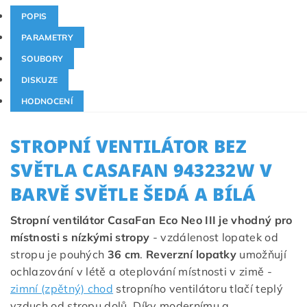
POPIS
PARAMETRY
SOUBORY
DISKUZE
HODNOCENÍ
STROPNÍ VENTILÁTOR BEZ
SVĚTLA CASAFAN
943232W
V
BARVĚ SVĚTLE ŠEDÁ A BÍLÁ
Stropní ventilátor CasaFan Eco Neo III je vhodný pro
místnosti s nízkými stropy
- vzdálenost lopatek od
stropu je pouhých
36 cm
.
Reverzní lopatky
umožňují
ochlazování v létě a oteplování místnosti v zimě -
zimní (zpětný) chod
stropního ventilátoru tlačí teplý
vzduch od stropu dolů. Díky modernímu a