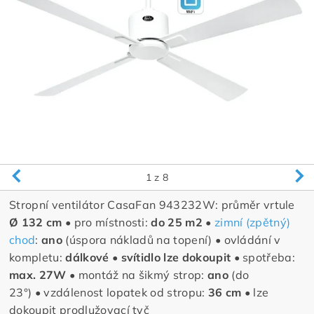
1
z 8
Stropní ventilátor CasaFan
943232W
: průměr vrtule
Ø 132 cm •
pro místnosti:
do 25 m2 •
zimní (zpětný)
chod
:
ano
(úspora nákladů na topení)
•
ovládání v
kompletu:
dálkové •
svítidlo lze dokoupit •
spotřeba:
max. 27W •
montáž na šikmý strop:
ano
(do
23°)
•
vzdálenost lopatek od stropu:
36 cm •
lze
dokoupit prodlužovací tyč