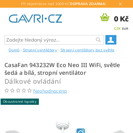
Při objednávce nad 1000 Kč
DOPRAVA ZDARMA
!
0 Kč
CZK
EUR
Domů
Stropní ventilátory
Stropní ventilátory bez světla
CasaFan 943232W Eco Neo III WiFi, světle
šedá a bílá, stropní ventilátor
Dálkové ovládání
Neohodnoceno
Oboustranné lopatky