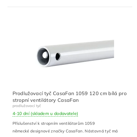
Prodlužovací tyč CasaFan 1059 120 cm bílá pro
stropní ventilátory CasaFan
prodlužovací tyč
4-10 dní (skladem u dodavatele)
Příslušenství k stropním ventilátorům 1059
německé designové značky CasaFan. Nástavná tyč má