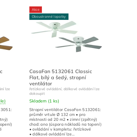
Akce
Oboustranné lopatky
c
CasaFan 5132061 Classic
Flat, bílý a šedý, stropní
ventilátor
ní lze
řetízkové ovládání, dálkové ovládání lze
dokoupit
le)
Skladem
(1 ks)
03051:
Stropní ventilátor CasaFan 5132061:
průměr vrtule Ø 132 cm • pro
tný)
místnosti od 20 m2 • zimní (zpětný)
topení)
chod: ano (úspora nákladů na topení)
é
• ovládání v kompletu: řetízkové
• dálkové ovládání lze...