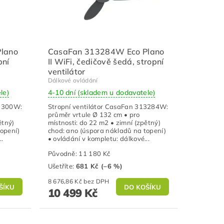
lano
CasaFan 313284W Eco Plano
pní
II WiFi, čedičově šedá, stropní
ventilátor
Dálkové ovládání
le)
4-10 dní (skladem u dodavatele)
13300W:
Stropní ventilátor CasaFan 313284W:
průměr vrtule Ø 132 cm • pro
ětný)
místnosti: do 22 m2 • zimní (zpětný)
topení)
chod: ano (úspora nákladů na topení)
..
• ovládání v kompletu: dálkové...
Původně:
11 180 Kč
Ušetříte
:
681 Kč (–6 %)
8 676,86 Kč bez DPH
10 499 Kč