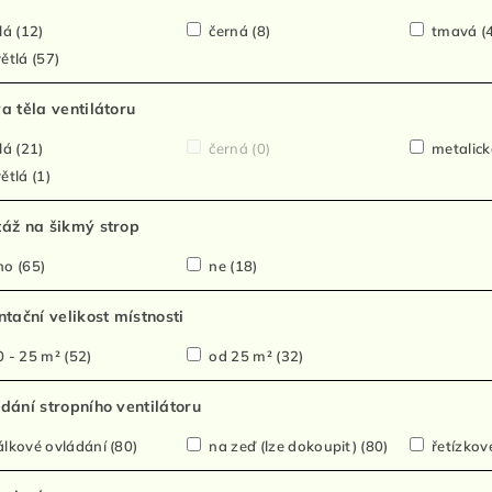
lá
(12)
černá
(8)
tmavá
(
ětlá
(57)
a těla ventilátoru
lá
(21)
černá
(0)
metalic
ětlá
(1)
áž na šikmý strop
no
(65)
ne
(18)
ntační velikost místnosti
 - 25 m²
(52)
od 25 m²
(32)
dání stropního ventilátoru
lkové ovládání
(80)
na zeď (lze dokoupit)
(80)
řetízko