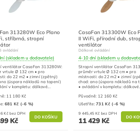
Fan 313280W Eco Plano
CasaFan 313300W Eco P
Fi, stříbrná, stropní
II WiFi, přírodní dub, stro
látor
ventilátor
é ovládání
Dálkové ovládání
dní (skladem u dodavatele)
4-10 dní (skladem u dodavate
í ventilátor CasaFan 313280W:
Stropní ventilátor CasaFan 3
 vrtule Ø 132 cm • pro
průměr vrtule Ø 132 cm • pro
sti: do 22 m2 • zimní (zpětný)
místnosti: do 22 m2 • zimní (zp
ano (úspora nákladů na topení)
chod: ano (úspora nákladů na 
dání v kompletu: dálkové...
• ovládání v kompletu: dálkové.
ně:
11 180 Kč
Původně:
12 160 Kč
te
:
681 Kč (–6 %)
Ušetříte
:
731 Kč (–6 %)
8 676,86 Kč bez DPH
9 445,45 Kč bez DPH
499 Kč
11 429 Kč