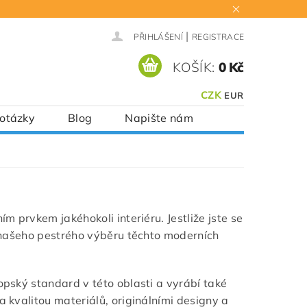
|
PŘIHLÁŠENÍ
REGISTRACE
KOŠÍK:
0 Kč
CZK
EUR
 otázky
Blog
Napište nám
ím prvkem jakéhokoli interiéru. Jestliže jste se
te našeho pestrého výběru těchto moderních
ropský standard v této oblasti a vyrábí také
a kvalitou materiálů, originálními designy a