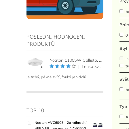
Prov
be
Prům
0 
POSLEDNÍ HODNOCENÍ
PRODUKTŮ
Styl
in
Noaton 11055W Callisto, bílá, stropní ventilátor se světlem
Lenka Szelkeová
tr
|
Je tichý, pěkně svítí, fouká jen dolů.
Svět
be
Typ 
TOP 10
AC
Noaton AVC600E - 2x náhradní
HEPA filtr pro vysavač AVC600