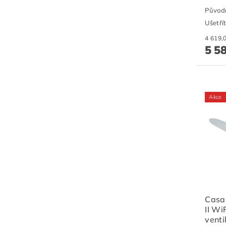
Původ
Ušetří
5 5
Akce
Casa
II Wi
venti