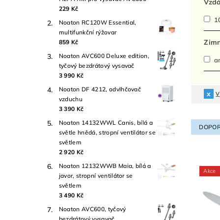
Vzdá
229 Kč
10
Noaton RC120W Essential,
multifunkční rýžovar
Zimn
859 Kč
Noaton AVC600 Deluxe edition,
a
tyčový bezdrátový vysavač
3 990 Kč
Noaton DF 4212, odvlhčovač
V
vzduchu
3 390 Kč
Noaton 14132WWL Canis, bílá a
DOPOR
světle hnědá, stropní ventilátor se
světlem
2 920 Kč
Noaton 12132WWB Maia, bílá a
Akce
javor, stropní ventilátor se
světlem
3 490 Kč
Noaton AVC600, tyčový
bezdrátový vysavač