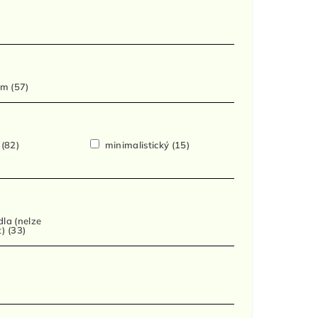
cm
(57)
í
(82)
minimalistický
(15)
dla (nelze
t)
(33)