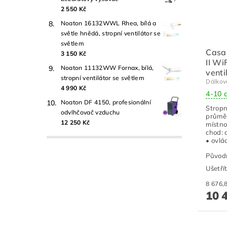
2 550 Kč
Noaton 16132WWL Rhea, bílá a
světle hnědá, stropní ventilátor se
světlem
Casa
3 150 Kč
II Wi
Noaton 11132WW Fornax, bílá,
venti
stropní ventilátor se světlem
Dálkov
4 990 Kč
4-10 
Noaton DF 4150, profesionální
Stropn
odvlhčovač vzduchu
průměr
12 250 Kč
místno
chod: 
• ovlá
Původ
Ušetří
10 