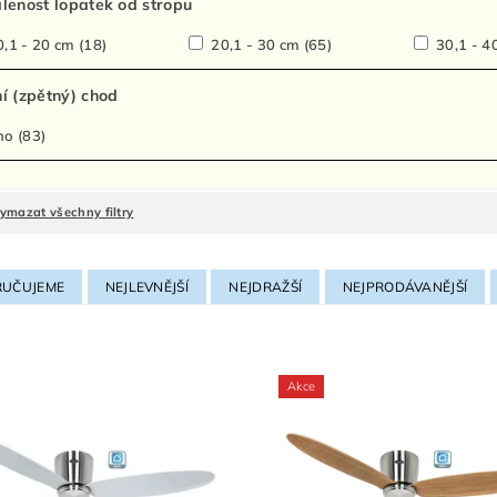
lenost lopatek od stropu
,1 - 20 cm
(18)
20,1 - 30 cm
(65)
30,1 - 4
í (zpětný) chod
no
(83)
ymazat všechny filtry
UČUJEME
NEJLEVNĚJŠÍ
NEJDRAŽŠÍ
NEJPRODÁVANĚJŠÍ
Akce