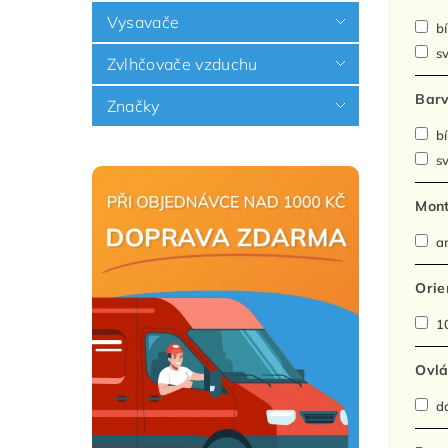
Vysavače
bí
sv
Zvlhčovače vzduchu
Barv
Značky
bí
sv
Mont
a
Orie
10
Ovlá
dá