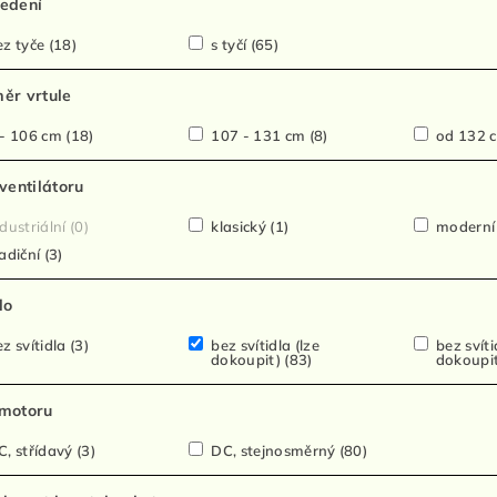
edení
z tyče
(18)
s tyčí
(65)
ěr vrtule
- 106 cm
(18)
107 - 131 cm
(8)
od 132 
 ventilátoru
dustriální
(0)
klasický
(1)
modern
adiční
(3)
lo
z svítidla
(3)
bez svítidla (lze
bez svíti
dokoupit)
(83)
dokoupi
motoru
, střídavý
(3)
DC, stejnosměrný
(80)