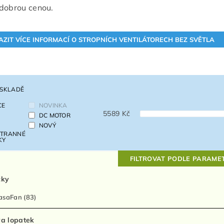
dobrou cenou.
 SKLADĚ
CE
NOVINKA
5589
Kč
DC MOTOR
NOVÝ
TRANNÉ
KY
FILTROVAT PODLE PARAME
čky
asaFan
(83)
a lopatek