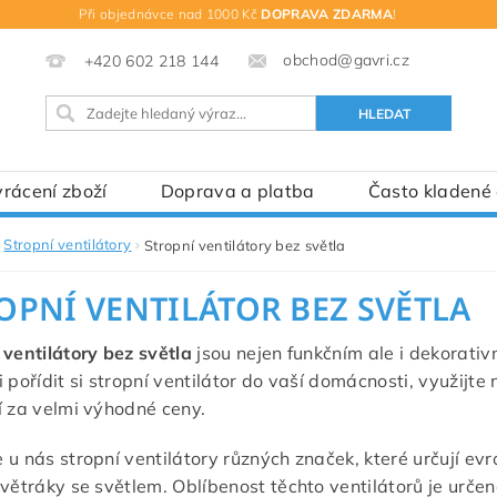
Při objednávce nad 1000 Kč
DOPRAVA ZDARMA
!
obchod@gavri.cz
+420 602 218 144
rácení zboží
Doprava a platba
Často kladené
Stropní ventilátory
Stropní ventilátory bez světla
OPNÍ VENTILÁTOR BEZ SVĚTLA
 ventilátory bez světla
jsou nejen funkčním ale i dekorativn
i pořídit si stropní ventilátor do vaší domácnosti, využij
í za velmi výhodné ceny.
 u nás stropní ventilátory různých značek, které určují ev
 větráky se světlem. Oblíbenost těchto ventilátorů je určen