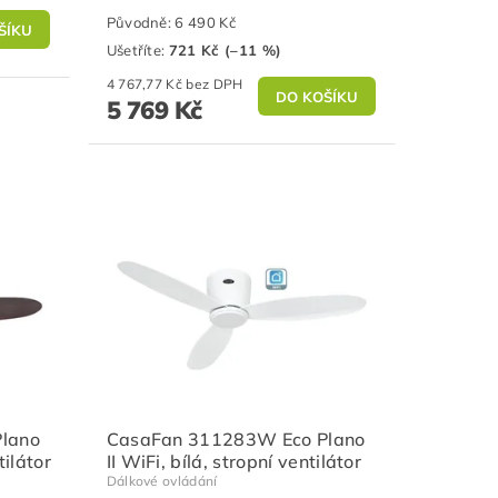
Původně:
6 490 Kč
Ušetříte
:
721 Kč (–11 %)
4 767,77 Kč bez DPH
5 769 Kč
lano
CasaFan 311283W Eco Plano
tilátor
II WiFi, bílá, stropní ventilátor
Dálkové ovládání