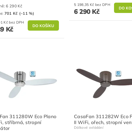
5 198,35 Kč bez DPH
ně:
6 290 Kč
6 290 Kč
te
:
701 Kč (–11 %)
4 619,01 Kč bez DPH
89 Kč
Fan 311280W Eco Plano
CasaFan 311282W Eco P
Fi, stříbrná, stropní
II WiFi, ořech, stropní ven
látor
Dálkové ovládání