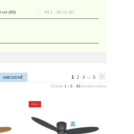
0 cm
(65)
40,1 - 50 cm
(0)
...
1
2
3
5
ABECEDNĚ
1
5
83
Stránka
z
-
položek celkem
Akce