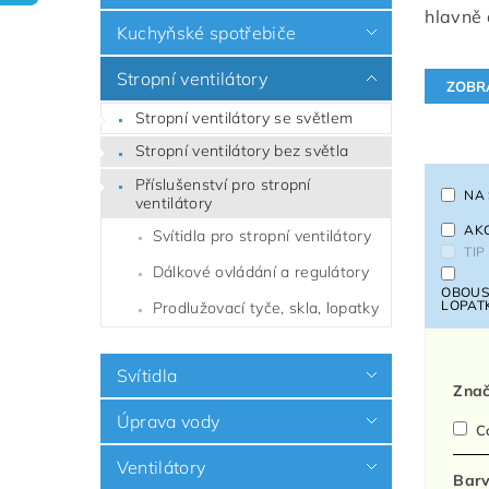
hlavně 
Kuchyňské spotřebiče
Stropní ventilátory
Stropní ventilátory se světlem
Stropní ventilátory bez světla
Příslušenství pro stropní
NA
ventilátory
AK
Svítidla pro stropní ventilátory
TIP
Dálkové ovládání a regulátory
OBOUS
LOPAT
Prodlužovací tyče, skla, lopatky
Svítidla
Zna
Úprava vody
C
Ventilátory
Barv