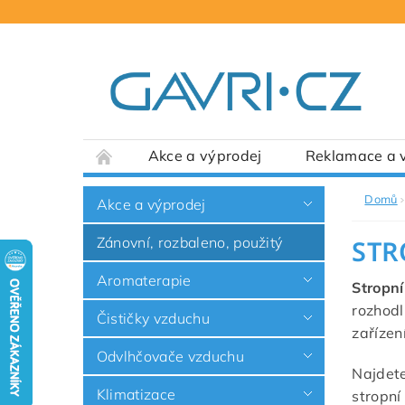
Akce a výprodej
Reklamace a v
Domů
Akce a výprodej
Zánovní, rozbaleno, použitý
STR
Aromaterapie
Stropní
rozhodl
Čističky vzduchu
zařízen
Odvlhčovače vzduchu
Najdete
Klimatizace
stropní