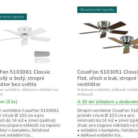
Oboustranné lopatky
tranné lopatky
Fan 5103061 Classic
CasaFan 5103051 Classi
 bílý a šedý, stropní
Flat, ořech a buk, stropní
látor bez světla
ventilátor
vé ovládání, dálkové ovládání lze
řetízkové ovládání, dálkové ovládá
it
dokoupit
dem
(3 ks)
4-10 dní (skladem u dodavate
í ventilátor CasaFan 5103061:
Stropní ventilátor CasaFan 51
 vrtule Ø 103 cm • pro
průměr vrtule Ø 103 cm • pro
sti do 14 m2 • zimní (zpětný)
místnosti do 14 m2 • zimní (zpě
ano (úspora nákladů na topení)
chod: ano (úspora nákladů na 
dání v kompletu: řetízkové
• ovládání v kompletu: řetízkov
ové ovládání lze...
• dálkové ovládání lze...