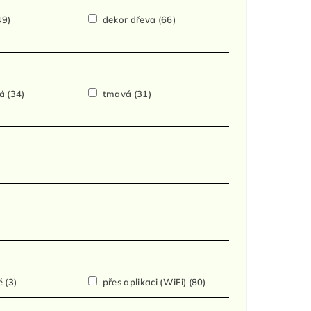
49)
dekor dřeva
(66)
ká
(34)
tmavá
(31)
vé
(3)
přes aplikaci (WiFi)
(80)