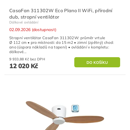
CasaFan 311302W Eco Plano II WiFi, přírodní
dub, stropní ventilátor
Dálkové ovládání
02.09.2026 (dostupnost)
Stropní ventilátor CasaFan 311302W: průměr vrtule
Ø 112 cm • pro místnosti: do 15 m2 • zimní (zpětný) chod:
ano (úspora nákladů na topení) • ovládání v kompletu:
dálkové...
9 933,88 Kč bez DPH
12 020 Kč