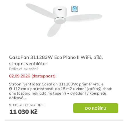
CasaFan 311283W Eco Plano II WiFi, bílá,
stropní ventilátor
Dálkové ovládání
02.09.2026 (dostupnost)
Stropní ventilátor CasaFan 311283W: průměr vrtule
Ø 112 cm • pro místnosti: do 15 m2 • zimní (zpětný) chod:
ano (úspora nákladů na topení) • ovládání v kompletu:
dálkové...
9 115,70 Kč bez DPH
11 030 Kč