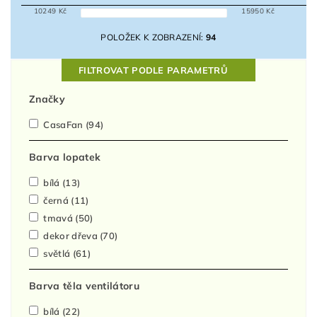
10249
Kč
15950
Kč
POLOŽEK K ZOBRAZENÍ:
94
FILTROVAT PODLE PARAMETRŮ
Značky
CasaFan
(94)
Barva lopatek
bílá
(13)
černá
(11)
tmavá
(50)
dekor dřeva
(70)
světlá
(61)
Barva těla ventilátoru
bílá
(22)