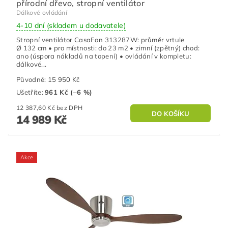
přírodní dřevo, stropní ventilátor
Dálkové ovládání
4-10 dní (skladem u dodavatele)
Stropní ventilátor CasaFan 313287W: průměr vrtule
Ø 132 cm • pro místnosti: do 23 m2 • zimní (zpětný) chod:
ano (úspora nákladů na topení) • ovládání v kompletu:
dálkové...
Původně:
15 950 Kč
Ušetříte
:
961 Kč (–6 %)
12 387,60 Kč bez DPH
14 989 Kč
Akce