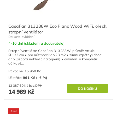
CasaFan 313288W Eco Plano Wood WiFi, ořech,
stropní ventilátor
Dálkové ovládání
4-10 dní (skladem u dodavatele)
Stropní ventilátor CasaFan 313288W: průměr vrtule
Ø 132 cm • pro místnosti: do 23 m2 • zimní (zpětný) chod:
ano (úspora nákladů na topení) • ovládání v kompletu:
dálkové...
Původně:
15 950 Kč
Ušetříte
:
961 Kč (–6 %)
12 387,60 Kč bez DPH
14 989 Kč
Akce