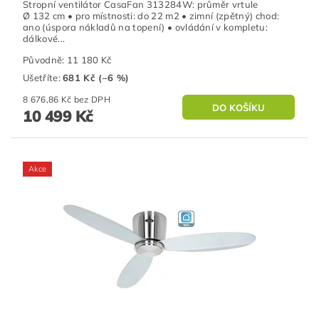
Stropní ventilátor CasaFan 313284W: průměr vrtule
Ø 132 cm • pro místnosti: do 22 m2 • zimní (zpětný) chod:
ano (úspora nákladů na topení) • ovládání v kompletu:
dálkové...
Původně:
11 180 Kč
Ušetříte
:
681 Kč (–6 %)
8 676,86 Kč bez DPH
10 499 Kč
Akce