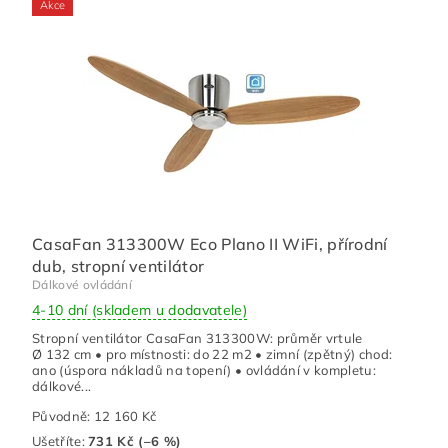
Akce
CasaFan 313300W Eco Plano II WiFi, přírodní
dub, stropní ventilátor
Dálkové ovládání
4-10 dní (skladem u dodavatele)
Stropní ventilátor CasaFan 313300W: průměr vrtule
Ø 132 cm • pro místnosti: do 22 m2 • zimní (zpětný) chod:
ano (úspora nákladů na topení) • ovládání v kompletu:
dálkové...
Původně:
12 160 Kč
Ušetříte
:
731 Kč (–6 %)