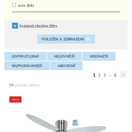
ano
(94)
Vymazat všechny filtry
POLOŽEK K ZOBRAZENÍ:
94
DOPORUČUJEME
NEJLEVNĚJŠÍ
NEJDRAŽŠÍ
NEJPRODÁVANĚJŠÍ
ABECEDNĚ
...
1
2
3
6
94
položek celkem
Akce