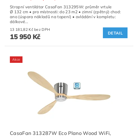
Stropní ventilátor CasaFan 313295W: průměr vrtule
Ø 132 cm • pro místnosti: do 23 m2 • zimní (zpětný) chod:
ano (úspora nákladů na topení) • ovládání v kompletu:
dálkové...
13 181,82 Kč bez DPH
DETAIL
15 950 Kč
Akce
CasaFan 313287W Eco Plano Wood WiFi,