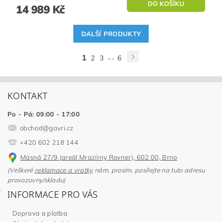
14 989 Kč
DALŠÍ PRODUKTY
...
1
2
3
6
KONTAKT
Po - Pá: 09:00 - 17:00
obchod
@
gavri.cz
+420 602 218 144
Masná 27/9 (areál Mrazírny Rovner), 602 00, Brno
(Veškeré
reklamace a vratky
nám, prosím, posílejte na tuto adresu
provozovny/skladu)
INFORMACE PRO VÁS
Doprava a platba