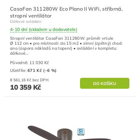
CasaFan 311280W Eco Plano II WiFi, stříbrná,
stropní ventilátor
Dálkové ovládání
4-10 dní (skladem u dodavatele)
Stropní ventilátor CasaFan 311280W: průměr vrtule
Ø 112 cm • pro místnosti: do 15 m2 • zimní (zpětný) chod:
ano (úspora nákladů na topení) • ovládání v kompletu:
dálkové...
Původně:
11 030 Kč
Ušetříte
:
671 Kč (–6 %)
8 561,16 Kč bez DPH
10 359 Kč