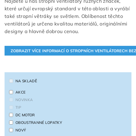
Najdete u nás stropní ventilátory různých značek,
které určují evropský standard v této oblasti a vyrábí
také stropní větráky se světlem. Oblíbenost těchto
ventilátorů je určena kvalitou materiálů, originálními
designy a hlavně dobrou cenou.
NA SKLADĚ
AKCE
NOVINKA
TIP
DC MOTOR
OBOUSTRANNÉ LOPATKY
NOVÝ