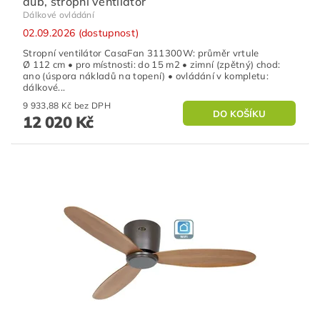
dub, stropní ventilátor
Dálkové ovládání
02.09.2026 (dostupnost)
Stropní ventilátor CasaFan 311300W: průměr vrtule
Ø 112 cm • pro místnosti: do 15 m2 • zimní (zpětný) chod:
ano (úspora nákladů na topení) • ovládání v kompletu:
dálkové...
9 933,88 Kč bez DPH
12 020 Kč