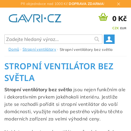
Při objednávce nad 1000 Kč
DOPRAVA ZDARMA
!
0 Kč
CZK
EUR
Domů
Stropní ventilátory
Stropní ventilátory bez světla
STROPNÍ VENTILÁTOR BEZ
SVĚTLA
Stropní ventilátory bez světla
jsou nejen funkčním ale
i dekorativním prvkem jakéhokoli interiéru. Jestliže
jste se rozhodli pořídit si stropní ventilátor do vaší
domácnosti, využijte našeho pestrého výběru těchto
moderních zařízení za velmi výhodné ceny.