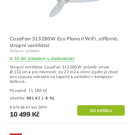
CasaFan 313280W Eco Plano II WiFi, stříbrná,
stropní ventilátor
Dálkové ovládání
4-10 dní (skladem u dodavatele)
Stropní ventilátor CasaFan 313280W: průměr vrtule
Ø 132 cm • pro místnosti: do 22 m2 • zimní (zpětný) chod:
ano (úspora nákladů na topení) • ovládání v kompletu:
dálkové...
Původně:
11 180 Kč
Ušetříte
:
681 Kč (–6 %)
8 676,86 Kč bez DPH
10 499 Kč