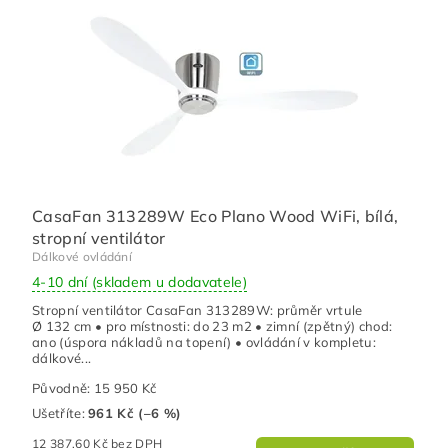
CasaFan 313289W Eco Plano Wood WiFi, bílá,
stropní ventilátor
Dálkové ovládání
4-10 dní (skladem u dodavatele)
Stropní ventilátor CasaFan 313289W: průměr vrtule
Ø 132 cm • pro místnosti: do 23 m2 • zimní (zpětný) chod:
ano (úspora nákladů na topení) • ovládání v kompletu:
dálkové...
Původně:
15 950 Kč
Ušetříte
:
961 Kč (–6 %)
12 387,60 Kč bez DPH