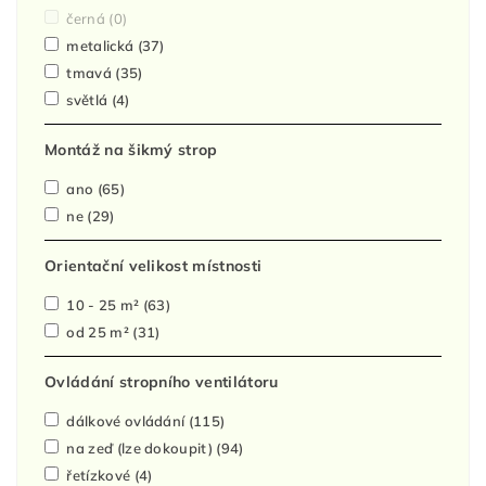
černá
(0)
metalická
(37)
tmavá
(35)
světlá
(4)
Montáž na šikmý strop
ano
(65)
ne
(29)
Orientační velikost místnosti
10 - 25 m²
(63)
od 25 m²
(31)
Ovládání stropního ventilátoru
dálkové ovládání
(115)
na zeď (lze dokoupit)
(94)
řetízkové
(4)