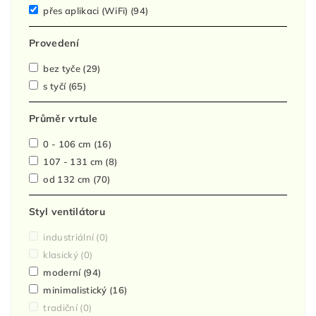
přes aplikaci (WiFi)
(94)
Provedení
bez tyče
(29)
s tyčí
(65)
Průměr vrtule
0 - 106 cm
(16)
107 - 131 cm
(8)
od 132 cm
(70)
Styl ventilátoru
industriální
(0)
klasický
(0)
moderní
(94)
minimalistický
(16)
tradiční
(0)