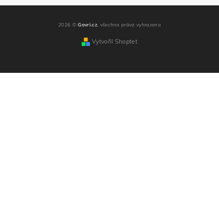
2026 ©
Gavri.cz
, všechna práva vyhrazena
Vytvořil Shoptet