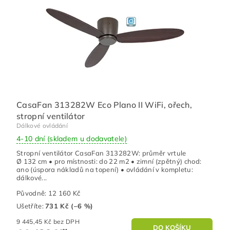
CasaFan 313282W Eco Plano II WiFi, ořech,
stropní ventilátor
Dálkové ovládání
4-10 dní (skladem u dodavatele)
Stropní ventilátor CasaFan 313282W: průměr vrtule
Ø 132 cm • pro místnosti: do 22 m2 • zimní (zpětný) chod:
ano (úspora nákladů na topení) • ovládání v kompletu:
dálkové...
Původně:
12 160 Kč
Ušetříte
:
731 Kč (–6 %)
9 445,45 Kč bez DPH