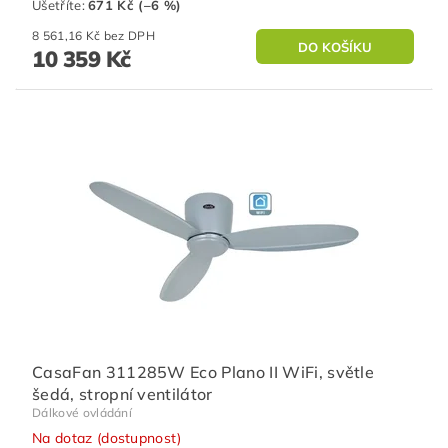
Ušetříte
:
671 Kč (–6 %)
8 561,16 Kč bez DPH
10 359 Kč
CasaFan 311285W Eco Plano II WiFi, světle
šedá, stropní ventilátor
Dálkové ovládání
Na dotaz (dostupnost)