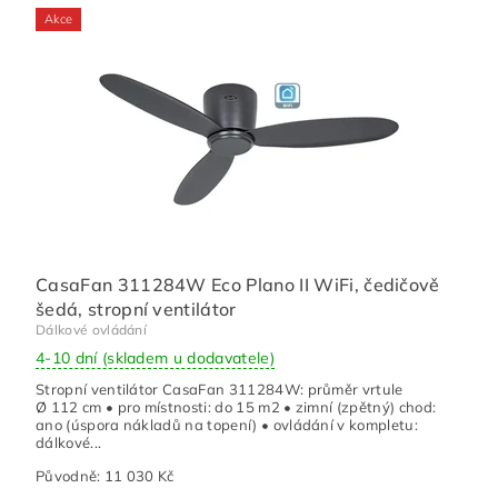
Akce
CasaFan 311284W Eco Plano II WiFi, čedičově
šedá, stropní ventilátor
Dálkové ovládání
4-10 dní (skladem u dodavatele)
Stropní ventilátor CasaFan 311284W: průměr vrtule
Ø 112 cm • pro místnosti: do 15 m2 • zimní (zpětný) chod:
ano (úspora nákladů na topení) • ovládání v kompletu:
dálkové...
Původně:
11 030 Kč