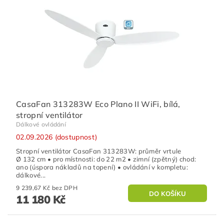
CasaFan 313283W Eco Plano II WiFi, bílá,
stropní ventilátor
Dálkové ovládání
02.09.2026 (dostupnost)
Stropní ventilátor CasaFan 313283W: průměr vrtule
Ø 132 cm • pro místnosti: do 22 m2 • zimní (zpětný) chod:
ano (úspora nákladů na topení) • ovládání v kompletu:
dálkové...
9 239,67 Kč bez DPH
11 180 Kč