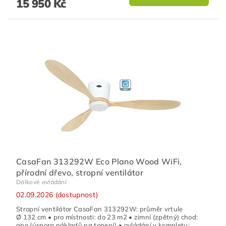
15 950 Kč
CasaFan 313292W Eco Plano Wood WiFi,
přírodní dřevo, stropní ventilátor
Dálkové ovládání
02.09.2026 (dostupnost)
Stropní ventilátor CasaFan 313292W: průměr vrtule
Ø 132 cm • pro místnosti: do 23 m2 • zimní (zpětný) chod:
ano (úspora nákladů na topení) • ovládání v kompletu: