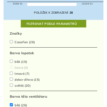
5589
Kč
18199
Kč
POLOŽEK K ZOBRAZENÍ:
26
FILTROVAT PODLE PARAMETRŮ
Značky
CasaFan
(26)
Barva lopatek
bílá
(10)
černá
(0)
tmavá
(7)
dekor dřeva
(15)
světlá
(20)
Barva těla ventilátoru
bílá
(26)