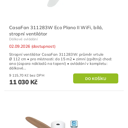
CasaFan 311283W Eco Plano II WiFi, bílá,
stropní ventilátor
Dálkové ovládání
02.09.2026 (dostupnost)
Stropní ventilátor CasaFan 311283W: průměr vrtule
Ø 112 cm • pro místnosti: do 15 m2 • zimní (zpětný) chod:
ano (úspora nákladů na topení) • ovládání v kompletu:
dálkové...
9 115,70 Kč bez DPH
11 030 Kč