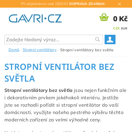
Při objednávce nad 1000 Kč
DOPRAVA ZDARMA
!
0 Kč
CZK
EUR
Domů
Stropní ventilátory
Stropní ventilátory bez světla
STROPNÍ VENTILÁTOR BEZ
SVĚTLA
Stropní ventilátory bez světla
jsou nejen funkčním ale
i dekorativním prvkem jakéhokoli interiéru. Jestliže
jste se rozhodli pořídit si stropní ventilátor do vaší
domácnosti, využijte našeho pestrého výběru těchto
moderních zařízení za velmi výhodné ceny.