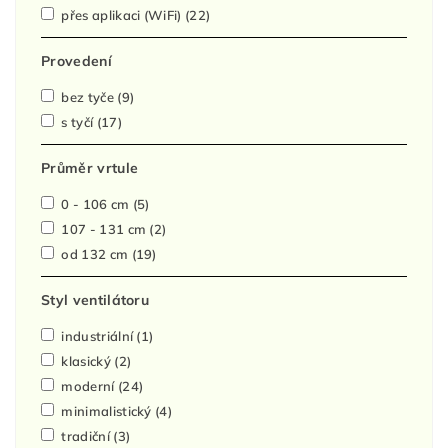
přes aplikaci (WiFi)
(22)
Provedení
bez tyče
(9)
s tyčí
(17)
Průměr vrtule
0 - 106 cm
(5)
107 - 131 cm
(2)
od 132 cm
(19)
Styl ventilátoru
industriální
(1)
klasický
(2)
moderní
(24)
minimalistický
(4)
tradiční
(3)