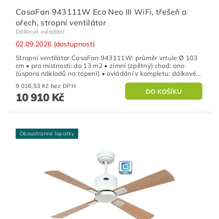
CasaFan 943111W Eco Neo III WiFi, třešeň a
ořech, stropní ventilátor
Dálkové ovládání
02.09.2026 (dostupnost)
Stropní ventilátor CasaFan 943111W: průměr vrtule Ø 103
cm • pro místnosti: do 13 m2 • zimní (zpětný) chod: ano
(úspora nákladů na topení) • ovládání v kompletu: dálkové...
9 016,53 Kč bez DPH
10 910 Kč
Oboustranné lopatky