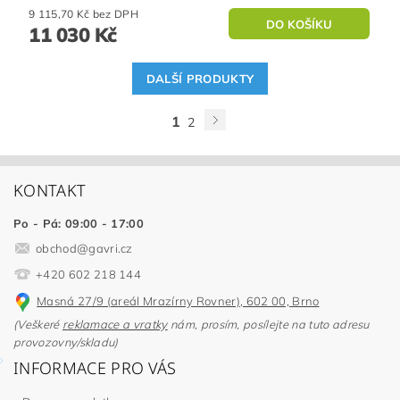
9 115,70 Kč bez DPH
11 030 Kč
DALŠÍ PRODUKTY
1
2
KONTAKT
Po - Pá: 09:00 - 17:00
obchod
@
gavri.cz
+420 602 218 144
Masná 27/9 (areál Mrazírny Rovner), 602 00, Brno
(Veškeré
reklamace a vratky
nám, prosím, posílejte na tuto adresu
provozovny/skladu)
INFORMACE PRO VÁS