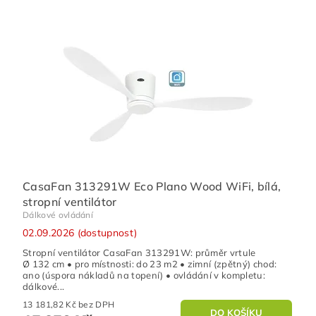
CasaFan 313291W Eco Plano Wood WiFi, bílá,
stropní ventilátor
Dálkové ovládání
02.09.2026 (dostupnost)
Stropní ventilátor CasaFan 313291W: průměr vrtule
Ø 132 cm • pro místnosti: do 23 m2 • zimní (zpětný) chod:
ano (úspora nákladů na topení) • ovládání v kompletu:
dálkové...
13 181,82 Kč bez DPH