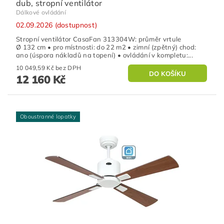
dub, stropní ventilátor
Dálkové ovládání
02.09.2026 (dostupnost)
Stropní ventilátor CasaFan 313304W: průměr vrtule
Ø 132 cm • pro místnosti: do 22 m2 • zimní (zpětný) chod:
ano (úspora nákladů na topení) • ovládání v kompletu:...
10 049,59 Kč bez DPH
12 160 Kč
Oboustranné lopatky