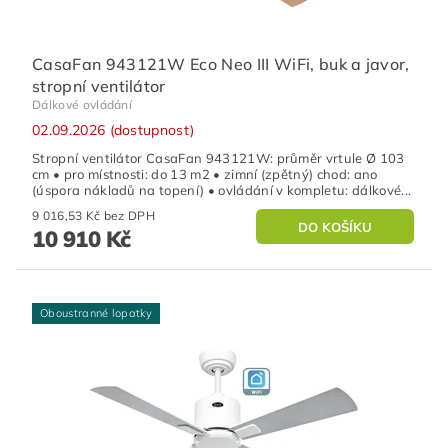
CasaFan 943121W Eco Neo III WiFi, buk a javor,
stropní ventilátor
Dálkové ovládání
02.09.2026 (dostupnost)
Stropní ventilátor CasaFan 943121W: průměr vrtule Ø 103
cm • pro místnosti: do 13 m2 • zimní (zpětný) chod: ano
(úspora nákladů na topení) • ovládání v kompletu: dálkové...
9 016,53 Kč bez DPH
10 910 Kč
Oboustranné lopatky