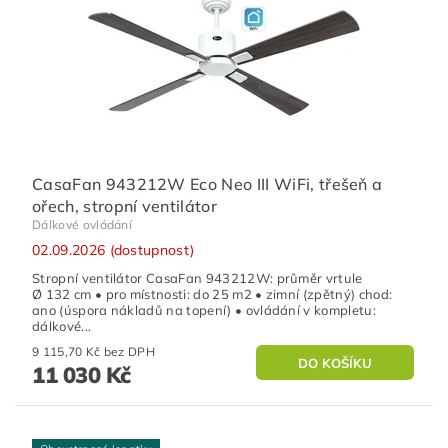
CasaFan 943212W Eco Neo III WiFi, třešeň a
ořech, stropní ventilátor
Dálkové ovládání
02.09.2026 (dostupnost)
Stropní ventilátor CasaFan 943212W: průměr vrtule
Ø 132 cm • pro místnosti: do 25 m2 • zimní (zpětný) chod:
ano (úspora nákladů na topení) • ovládání v kompletu:
dálkové...
9 115,70 Kč bez DPH
11 030 Kč