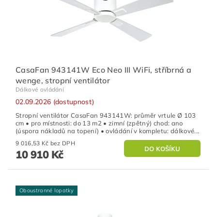
CasaFan 943141W Eco Neo III WiFi, stříbrná a
wenge, stropní ventilátor
Dálkové ovládání
02.09.2026 (dostupnost)
Stropní ventilátor CasaFan 943141W: průměr vrtule Ø 103
cm • pro místnosti: do 13 m2 • zimní (zpětný) chod: ano
(úspora nákladů na topení) • ovládání v kompletu: dálkové...
9 016,53 Kč bez DPH
10 910 Kč
Oboustranné lopatky