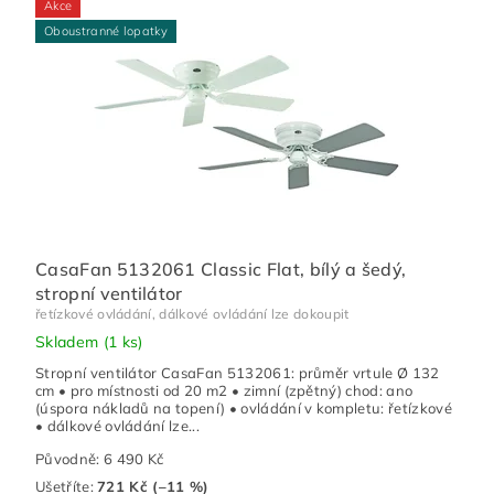
Akce
Oboustranné lopatky
CasaFan 5132061 Classic Flat, bílý a šedý,
stropní ventilátor
řetízkové ovládání, dálkové ovládání lze dokoupit
Skladem
(1 ks)
Stropní ventilátor CasaFan 5132061: průměr vrtule Ø 132
cm • pro místnosti od 20 m2 • zimní (zpětný) chod: ano
(úspora nákladů na topení) • ovládání v kompletu: řetízkové
• dálkové ovládání lze...
Původně:
6 490 Kč
Ušetříte
:
721 Kč (–11 %)