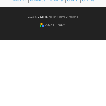
Noaton.cz
|
Noaton.de
|
Noaton.es
|
Gavri.sk
|
Gavri.es
2026 ©
Gavri.cz
, všechna práva vyhrazena
Vytvořil Shoptet