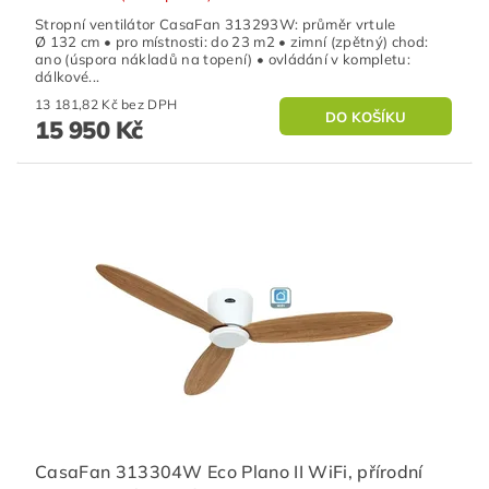
Stropní ventilátor CasaFan 313293W: průměr vrtule
Ø 132 cm • pro místnosti: do 23 m2 • zimní (zpětný) chod:
ano (úspora nákladů na topení) • ovládání v kompletu:
dálkové...
13 181,82 Kč bez DPH
15 950 Kč
CasaFan 313304W Eco Plano II WiFi, přírodní