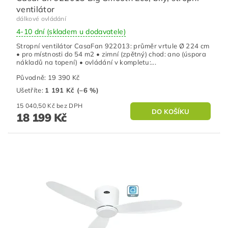
ventilátor
dálkové ovládání
4-10 dní (skladem u dodavatele)
Stropní ventilátor CasaFan 922013: průměr vrtule Ø 224 cm
• pro místnosti do 54 m2 • zimní (zpětný) chod: ano (úspora
nákladů na topení) • ovládání v kompletu:...
Původně:
19 390 Kč
Ušetříte
:
1 191 Kč (–6 %)
15 040,50 Kč bez DPH
18 199 Kč