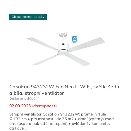
Oboustranné lopatky
CasaFan 943232W Eco Neo III WiFi, světle šedá
a bílá, stropní ventilátor
Dálkové ovládání
02.09.2026 (dostupnost)
Stropní ventilátor CasaFan 943232W: průměr vrtule
Ø 132 cm • pro místnosti: do 25 m2 • zimní (zpětný) chod:
ano (úspora nákladů na topení) • ovládání v kompletu:
dálkové...