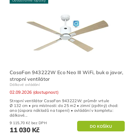
Oboustranné lopatky
CasaFan 943222W Eco Neo III WiFi, buk a javor,
stropní ventilátor
Dálkové ovládání
02.09.2026 (dostupnost)
Stropní ventilátor CasaFan 943222W: průměr vrtule
Ø 132 cm • pro místnosti: do 25 m2 • zimní (zpětný) chod:
ano (úspora nákladů na topení) • ovládání v kompletu:
dálkové...
9 115,70 Kč bez DPH
11 030 Kč