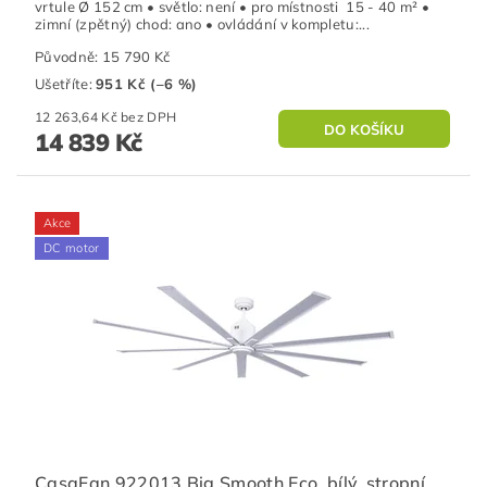
vrtule Ø 152 cm • světlo: není • pro místnosti 15 - 40 m² •
zimní (zpětný) chod: ano • ovládání v kompletu:...
Původně:
15 790 Kč
Ušetříte
:
951 Kč (–6 %)
12 263,64 Kč bez DPH
14 839 Kč
Akce
DC motor
CasaFan 922013 Big Smooth Eco, bílý, stropní