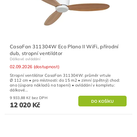
CasaFan 311304W Eco Plano II WiFi, přírodní
dub, stropní ventilátor
Dálkové ovládání
02.09.2026 (dostupnost)
Stropní ventilátor CasaFan 311304W: průměr vrtule
Ø 112 cm • pro místnosti: do 15 m2 • zimní (zpětný) chod:
ano (úspora nákladů na topení) • ovládání v kompletu:
dálkové...
9 933,88 Kč bez DPH
12 020 Kč