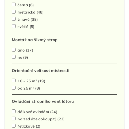
černá
(6)
metalická
(48)
tmavá
(38)
světlá
(5)
Montáž na šikmý strop
ano
(17)
ne
(9)
Orientační velikost místnosti
10 - 25 m²
(19)
od 25 m²
(8)
Ovládání stropního ventilátoru
dálkové ovládání
(24)
na zeď (lze dokoupit)
(22)
řetízkové
(2)