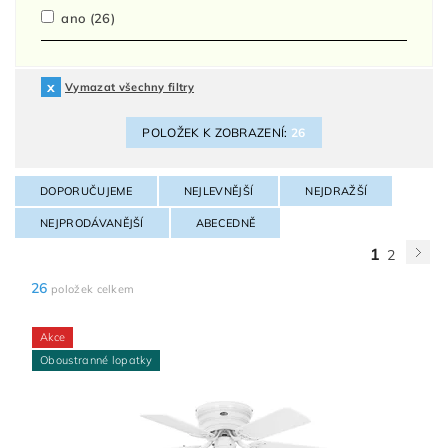
ano
(26)
Vymazat všechny filtry
POLOŽEK K ZOBRAZENÍ:
26
DOPORUČUJEME
NEJLEVNĚJŠÍ
NEJDRAŽŠÍ
NEJPRODÁVANĚJŠÍ
ABECEDNĚ
1
2
26
položek celkem
Akce
Oboustranné lopatky