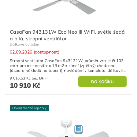
CasaFan 943131W Eco Neo III WiFi, světle šedá
a bílá, stropní ventilátor
Dálkové ovládání
02.09.2026 (dostupnost)
Stropní ventilátor CasaFan 943131W: průměr vrtule Ø 103
cm • pro místnosti: do 13 m2 • zimní (zpětný) chod: ano
(úspora nákladů na topení) • ovládání v kompletu: dálkové...
9 016,53 Kč bez DPH
10 910 Kč
Oboustranné lopatky