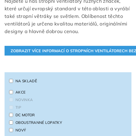
Najdete u nás stropní ventilátory různých značek,
které určují evropský standard v této oblasti a vyrábí
také stropní větráky se světlem. Oblíbenost těchto
ventilátorů je určena kvalitou materiálů, originálními
designy a hlavně dobrou cenou.
NA SKLADĚ
AKCE
NOVINKA
TIP
DC MOTOR
OBOUSTRANNÉ LOPATKY
NOVÝ