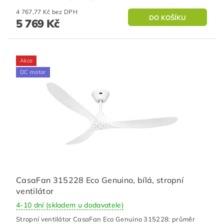
4 767,77 Kč bez DPH
5 769 Kč
Akce
DC motor
CasaFan 315228 Eco Genuino, bílá, stropní
ventilátor
4-10 dní (skladem u dodavatele)
Stropní ventilátor CasaFan Eco Genuino 315228: průměr