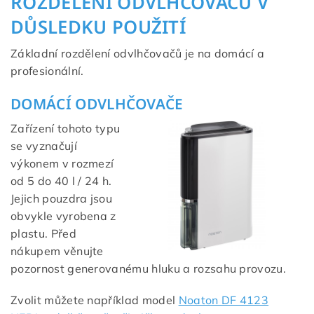
ROZDĚLENÍ ODVLHČOVAČŮ V
DŮSLEDKU POUŽITÍ
Základní rozdělení odvlhčovačů je na domácí a
profesionální.
DOMÁCÍ ODVLHČOVAČE
Zařízení tohoto typu
se vyznačují
výkonem v rozmezí
od 5 do 40 l / 24 h.
Jejich pouzdra jsou
obvykle vyrobena z
plastu. Před
nákupem věnujte
pozornost generovanému hluku a rozsahu provozu.
Zvolit můžete například model
Noaton DF 4123