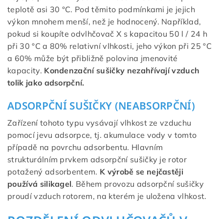
teplotě asi 30 °C. Pod těmito podmínkami je jejich
výkon mnohem menší, než je hodnocený. Například,
pokud si koupíte odvlhčovač X s kapacitou 50 l / 24 h
při 30 °C a 80% relativní vlhkosti, jeho výkon při 25 °C
a 60% může být přibližně polovina jmenovité
kapacity.
Kondenzační sušičky nezahřívají vzduch
tolik jako adsorpční.
ADSORPČNÍ SUŠIČKY (NEABSORPČNÍ)
Zařízení tohoto typu vysávají vlhkost ze vzduchu
pomocí jevu adsorpce, tj. akumulace vody v tomto
případě na povrchu adsorbentu. Hlavním
strukturálním prvkem adsorpční sušičky je rotor
potažený adsorbentem.
K výrobě se nejčastěji
používá silikagel
. Během provozu adsorpční sušičky
proudí vzduch rotorem, na kterém je uložena vlhkost.