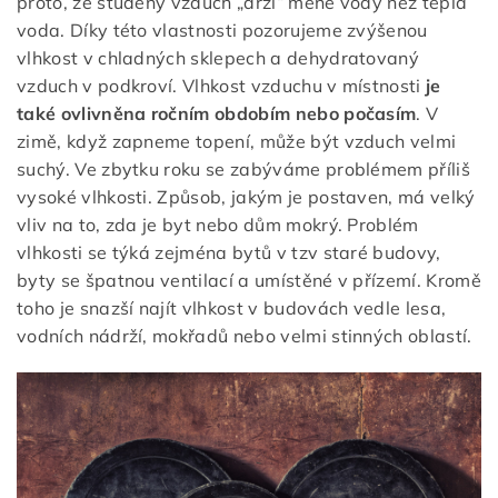
proto, že studený vzduch „drží“ méně vody než teplá
voda. Díky této vlastnosti pozorujeme zvýšenou
vlhkost v chladných sklepech a dehydratovaný
vzduch v podkroví. Vlhkost vzduchu v místnosti
je
také ovlivněna ročním obdobím nebo počasím
. V
zimě, když zapneme topení, může být vzduch velmi
suchý. Ve zbytku roku se zabýváme problémem příliš
vysoké vlhkosti. Způsob, jakým je postaven, má velký
vliv na to, zda je byt nebo dům mokrý. Problém
vlhkosti se týká zejména bytů v tzv staré budovy,
byty se špatnou ventilací a umístěné v přízemí. Kromě
toho je snazší najít vlhkost v budovách vedle lesa,
vodních nádrží, mokřadů nebo velmi stinných oblastí.