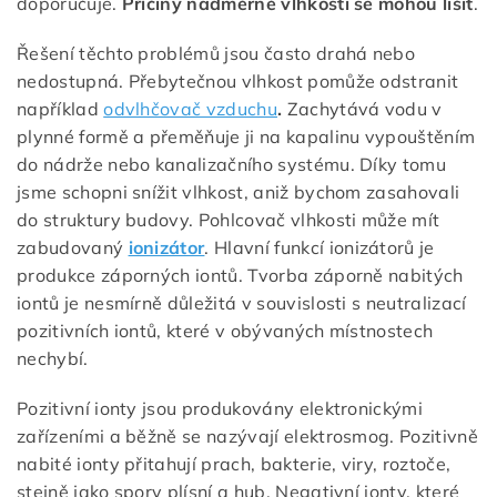
doporučuje.
Příčiny nadměrné vlhkosti se mohou lišit
.
Řešení těchto problémů jsou často drahá nebo
nedostupná. Přebytečnou vlhkost pomůže odstranit
například
odvlhčovač vzduchu
.
Zachytává vodu v
plynné formě a přeměňuje ji na kapalinu vypouštěním
do nádrže nebo kanalizačního systému. Díky tomu
jsme schopni snížit vlhkost, aniž bychom zasahovali
do struktury budovy. Pohlcovač vlhkosti může mít
zabudovaný
ionizátor
. Hlavní funkcí ionizátorů je
produkce záporných iontů. Tvorba záporně nabitých
iontů je nesmírně důležitá v souvislosti s neutralizací
pozitivních iontů, které v obývaných místnostech
nechybí.
Pozitivní ionty jsou produkovány elektronickými
zařízeními a běžně se nazývají elektrosmog. Pozitivně
nabité ionty přitahují prach, bakterie, viry, roztoče,
stejně jako spory plísní a hub. Negativní ionty, které