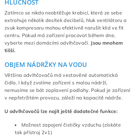
HLUČNOST
Zatímco se nikdo neobtěžuje krabicí, která ze sebe
extrahuje několik desítek decibelů, hluk ventilátoru a
zvuk kompresoru mohou efektivně narušit klid ve fit
centru. Pokud má zařízení pracovat během dne,
vyberte mezi domácími odvlhčovači.
Jsou mnohem
tišší.
OBJEM NÁDRŽKY NA VODU
Většina odvlhčovačů má vestavěné automatická
čidla. I když zvolíme zařízení s malou nádrží,
nemusíme se bát zaplavení podlahy. Pokud je zařízení
v nepřetržitém provozu, záleží na kapacitě nádrže.
U odvlhčovačů lze najít ještě dodatečné funkce:
Možnost zapojení čističky vzduchu (získáte
tak přístroj 2v1)