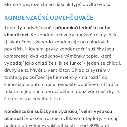
Máme k dispozici hned několik typů odvlhčovačů:
KONDENZAČNÍ ODVLHČOVAČE
Tento typ odvlhčovače
připomíná ledničku nebo
klimatizaci
. Ke kondenzaci vody používá rosný efekt,
tj. skutečnost, že voda kondenzuje na chladných
površích. Hlavními prvky kondenzační sušičky jsou
kompresor, dva vzduchové výměníky tepla, které
vypadají jako chladiče (liší se funkcí - jeden se chladí,
druhý se zahřívá) a ventilátor. Chladicí systém v
tomto typu zařízení je hermetický - na rozdíl od
klimatizace automobilu nemusíte doplňovat chladící
tekutinu. Jedinou operací během používání sušičky je
čištění vzduchového filtru.
Kondenzační sušičky se vyznačují velmi vysokou
účinností
v úzkém rozmezí vlhkosti a teploty. Pracují
nejlépe při velmi vysoké vlhkosti - nad 80% a při