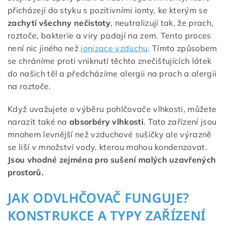
přicházejí do styku s pozitivními ionty, ke kterým se
zachytí všechny nečistoty
, neutralizují tak, že prach,
roztoče, bakterie a viry padají na zem. Tento proces
není nic jiného než
ionizace vzduchu
. Tímto způsobem
se chráníme proti vniknutí těchto znečišťujících látek
do našich těl a předcházíme alergii na prach a alergii
na roztoče.
Když uvažujete o výběru pohlčovače vlhkosti, můžete
narazit také na
absorbéry vlhkosti
. Tato zařízení jsou
mnohem levnější než vzduchové sušičky ale výrazně
se liší v množství vody, kterou mohou kondenzovat.
Jsou vhodné zejména pro sušení malých uzavřených
prostorů.
JAK ODVLHČOVAČ FUNGUJE?
KONSTRUKCE A TYPY ZAŘÍZENÍ