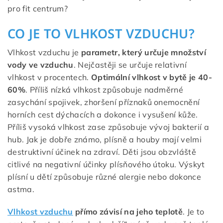
pro fit centrum?
CO JE TO VLHKOST VZDUCHU?
Vlhkost vzduchu je
parametr, který určuje množství
vody ve vzduchu
. Nejčastěji se určuje relativní
vlhkost v procentech.
Optimální vlhkost v bytě je 40-
60%
. Příliš nízká vlhkost způsobuje nadměrné
zasychání spojivek, zhoršení příznaků onemocnění
horních cest dýchacích a dokonce i vysušení kůže.
Příliš vysoká vlhkost zase způsobuje vývoj bakterií a
hub. Jak je dobře známo, plísně a houby mají velmi
destruktivní účinek na zdraví. Děti jsou obzvláště
citlivé na negativní účinky plísňového útoku. Výskyt
plísní u dětí způsobuje různé alergie nebo dokonce
astma.
Vlhkost vzduchu
přímo závisí na jeho teplotě
. Je to