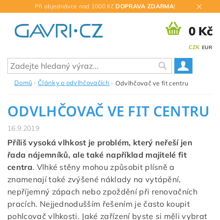
Při objednávce nad 1000 Kč
DOPRAVA ZDARMA
!
0 Kč
CZK
EUR
Domů
Články o odvlhčovačích
Odvlhčovač ve fit centru
ODVLHČOVAČ VE FIT CENTRU
16.9.2019
Příliš vysoká vlhkost je problém, který neřeší jen
řada nájemníků, ale také například majitelé fit
centra
. Vlhké stěny mohou způsobit plísně a
znamenají také zvýšené náklady na vytápění,
nepříjemný zápach nebo zpoždění při renovačních
pracích. Nejjednodušším řešením je často koupit
pohlcovač vlhkosti. Jaké zařízení byste si měli vybrat