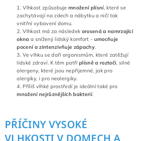
Vlhkost způsobuje
množení plísní
, které se
zachytávají na zdech a nábytku a ničí tak
vnitřní vybavení domu.
Vlhkost má za následek
orosená a namrzající
okna
a snížený lidský komfort -
umocňuje
pocení a zintenzivňuje zápachy
.
Ve vlhku se daří organismům, které zatěžují
lidské zdraví. K těm patří
plísně a roztoči
, silné
alergeny, které jsou nepříjemné, jak pro
alergiky, i pro nealergiky.
Příliš vlhké prostředí je ideální také pro
množení nejrůznějších bakterií
.
PŘÍČINY VYSOKÉ
VLHKOSTI V DOMECH A