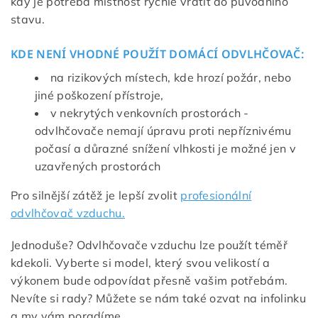
kdy je potřeba místnost rychle vrátit do původního
stavu.
KDE NENÍ VHODNÉ POUŽÍT DOMÁCÍ ODVLHČOVAČ:
na rizikových místech, kde hrozí požár, nebo
jiné poškození přístroje,
v nekrytých venkovních prostorách -
odvlhčovače nemají úpravu proti nepříznivému
počasí a důrazné snížení vlhkosti je možné jen v
uzavřených prostorách
Pro silnější zátěž je lepší zvolit
profesionální
odvlhčovač vzduchu.
Jednoduše? Odvlhčovače vzduchu lze použít téměř
kdekoli. Vyberte si model, který svou velikostí a
výkonem bude odpovídat přesně vašim potřebám.
Nevíte si rady? Můžete se nám také ozvat na infolinku
a my vám poradíme.