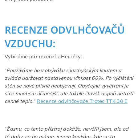
RECENZE ODVLHČOVAČŮ
VZDUCHU:
Vybíráme pár recenzí z Heuréky:
"
Používáme ho v obýváku s kuchyňským koutem a
zvládá udržovat nastavenou vlhkost 60%. Po vyčištění
stěn se nové plísně neobjevují. Obyčejné vyvětrání je
sice mnohem účinnější, ale takhle člověk aspoň netratí
cenné teplo.
"
Recenze odvlhčovače Trotec TTK 30 E
"
Žasnu, co tento přístroj dokáže, nevěřil jsem, ale od
té doby, co ho máme, jenom koukám, kde se to