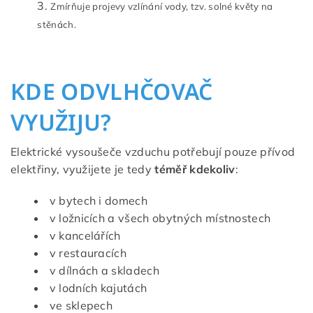
Zmírňuje projevy vzlínání vody, tzv. solné květy na
stěnách.
KDE ODVLHČOVAČ
VYUŽIJU?
Elektrické vysoušeče vzduchu potřebují pouze přívod
elektřiny, využijete je tedy
téměř kdekoliv
:
v bytech i domech
v ložnicích a všech obytných místnostech
v kancelářích
v restauracích
v dílnách a skladech
v lodních kajutách
ve sklepech