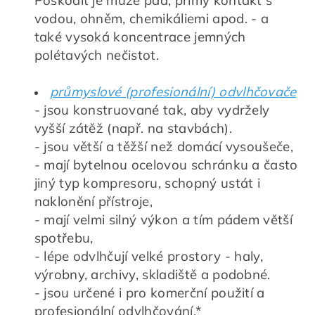
vodou, ohněm, chemikáliemi apod. - a
také vysoká koncentrace jemných
polétavých nečistot.
průmyslové (profesionální) odvlhčovače
- jsou konstruované tak, aby vydržely
vyšší zátěž (např. na stavbách).
- jsou větší a těžší než domácí vysoušeče,
- mají bytelnou ocelovou schránku a často
jiný typ kompresoru, schopný ustát i
naklonění přístroje,
- mají
velmi silný výkon a tím pádem větší
spotřebu,
- lépe odvlhčují velké prostory - haly,
výrobny, archivy, skladiště a podobné.
- jsou určené i pro komerční použití a
profesionální odvlhčování.*