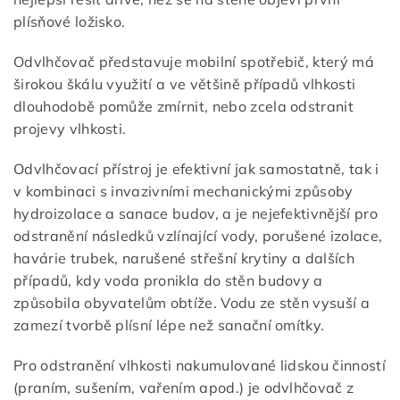
plísňové ložisko.
Odvlhčovač představuje mobilní spotřebič, který má
širokou škálu využití a ve většině případů vlhkosti
dlouhodobě pomůže zmírnit, nebo zcela odstranit
projevy vlhkosti.
Odvlhčovací přístroj je efektivní jak samostatně, tak i
v kombinaci s invazivními mechanickými způsoby
hydroizolace a sanace budov, a je nejefektivnější pro
odstranění následků vzlínající vody, porušené izolace,
havárie trubek, narušené střešní krytiny a dalších
případů, kdy voda pronikla do stěn budovy a
způsobila obyvatelům obtíže. Vodu ze stěn vysuší a
zamezí tvorbě plísní lépe než sanační omítky.
Pro odstranění vlhkosti nakumulované lidskou činností
(praním, sušením, vařením apod.) je odvlhčovač z