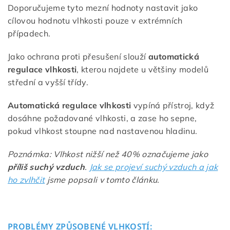
Doporučujeme tyto mezní hodnoty nastavit jako
cílovou hodnotu vlhkosti pouze v extrémních
případech.
Jako ochrana proti přesušení slouží
automatická
regulace vlhkosti
, kterou najdete u většiny modelů
střední a vyšší třídy.
Automatická regulace vlhkosti
vypíná přístroj, když
dosáhne požadované vlhkosti, a zase ho sepne,
pokud vlhkost stoupne nad nastavenou hladinu.
Poznámka: Vlhkost nižší než 40% označujeme jako
příliš suchý vzduch
.
Jak se projeví suchý vzduch a jak
ho zvlhčit
jsme popsali v tomto článku.
PROBLÉMY ZPŮSOBENÉ VLHKOSTÍ: