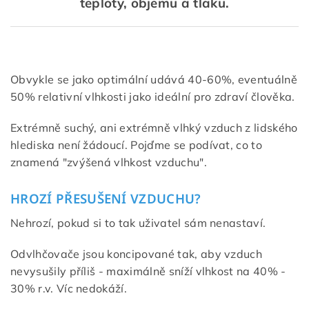
teploty, objemu a tlaku.
Obvykle se jako optimální udává 40-60%, eventuálně
50% relativní vlhkosti jako ideální pro zdraví člověka.
Extrémně suchý, ani extrémně vlhký vzduch z lidského
hlediska není žádoucí. Pojďme se podívat, co to
znamená "zvýšená vlhkost vzduchu".
HROZÍ PŘESUŠENÍ VZDUCHU?
Nehrozí, pokud si to tak uživatel sám nenastaví.
Odvlhčovače jsou koncipované tak, aby vzduch
nevysušily příliš - maximálně sníží vlhkost na 40% -
30% r.v. Víc nedokáží.