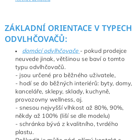
ZÁKLADNÍ ORIENTACE V TYPECH
ODVLHČOVAČŮ:
domácí odvlhčovače
- pokud prodejce
neuvede jinak, většinou se baví o tomto
typu odvlhčovačů.
- jsou určené pro běžného uživatele,
- hodí se do běžných interiérů: byty, domy,
kanceláře, sklepy, sklady, kuchyně,
provozovny wellness, aj.
- snesou nejvyšší vlhkost až 80%, 90%,
někdy až 100% (liší se dle modelu)
- schránka bývá z kvalitního, tvrdého
plastu.
Poškodit je může pád, přímý kontakt s