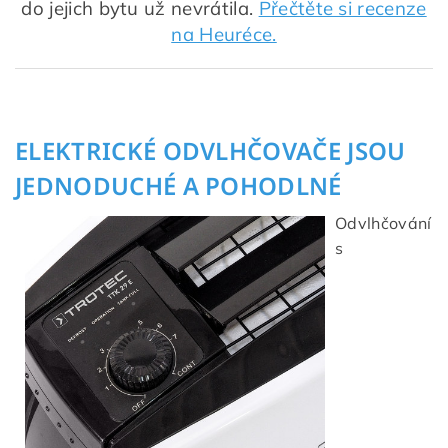
do jejich bytu už nevrátila.
Přečtěte si recenze
na Heuréce.
ELEKTRICKÉ ODVLHČOVAČE JSOU
JEDNODUCHÉ A POHODLNÉ
Odvlhčování
s