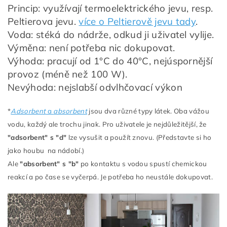
Princip: využívají termoelektrického jevu, resp.
Peltierova jevu.
více o Peltierově jevu tady
.
Voda: stéká do nádrže, odkud ji uživatel vylije.
Výměna: není potřeba nic dokupovat.
Výhoda: pracují od 1°C do 40°C, nejúspornější
provoz (méně než 100 W).
Nevýhoda: nejslabší odvlhčovací výkon
*
Adsorbent
a
absorbent
jsou dva různé typy látek. Oba vážou
vodu, každý ale trochu jinak. Pro uživatele je nejdůležitější, že
"adsorbent" s "d"
lze vysušit a použít znovu. (Představte si ho
jako houbu na nádobí.)
Ale
"absorbent" s "b"
po kontaktu s vodou spustí chemickou
reakcí a po čase se vyčerpá. Je potřeba ho neustále dokupovat.