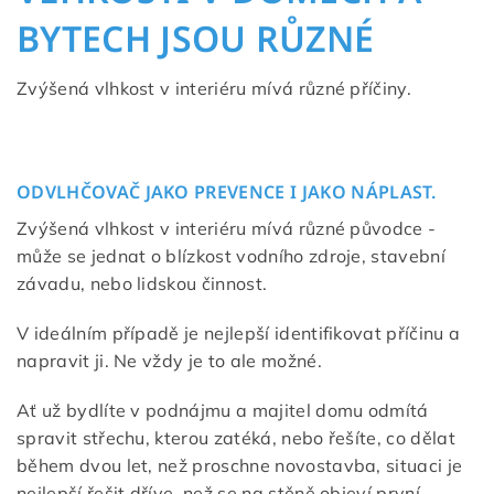
BYTECH JSOU RŮZNÉ
Zvýšená vlhkost v interiéru mívá různé příčiny.
ODVLHČOVAČ JAKO PREVENCE I JAKO NÁPLAST.
Zvýšená vlhkost v interiéru mívá různé původce -
může se jednat o blízkost vodního zdroje, stavební
závadu, nebo lidskou činnost.
V ideálním případě je nejlepší identifikovat příčinu a
napravit ji. Ne vždy je to ale možné.
Ať už bydlíte v podnájmu a majitel domu odmítá
spravit střechu, kterou zatéká, nebo řešíte, co dělat
během dvou let, než proschne novostavba, situaci je
nejlepší řešit dříve, než se na stěně objeví první