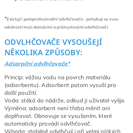
*
Existují i
poloprofesionální odvlhčovače
- pohybují se svou
odolností mezi domácími a průmyslovými odvlhčovači.
ODVLHČOVAČE VYSOUŠEJÍ
NĚKOLIKA ZPŮSOBY:
Adsorpční odvlhčovače*
Princip: vážou vodu na povrch materiálu
(adsorbentu). Adsorbent potom vysuší pro
další použití.
Voda: stéká do nádrže, odkud ji uživatel vylije.
Výměna: adsorbent není třeba měnit ani
doplňovat. Obnovuje se vysušením, které
automaticky provádí odvlhčovač.
Výhoda: stabilně odvlhčují i při velmi nízkých