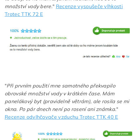
množství vody bere.
"
Recenze vysoušeče vlhkosti
Trotec TTK 72 E
"
Při prvním použití mne samotného překvapilo
obrovské množství vody v krátkém čase. Mám
panelákový byt (pravidelně větrám), ale rosila se mi
okna. Po pár dnech není po rosení ani známka.
"
Recenze odvlhčovače vzduchu Trotec TTK 40 E