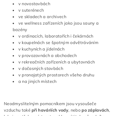
v novostavbách
v suterénech
ve skladech a archivech
ve wellness zařízeních jako jsou sauny a
bazény
v ordinacích, laboratořích i čekárnách
v koupelnách se špatným odvětráváním
v kuchyních a jídelnách
v provozovnách a obchodech
v rekreačních zařízeních a ubytovnách
v dočasných stavbách
v pronajatých prostorech všeho druhu
a na jiných místech
Neodmyslitelným pomocníkem jsou vysoušeče
vzduchu také
při haváriích vody
, nebo
po záplavách
,