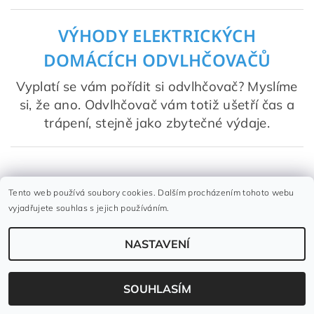
VÝHODY ELEKTRICKÝCH
DOMÁCÍCH ODVLHČOVAČŮ
Vyplatí se vám pořídit si odvlhčovač? Myslíme
si, že ano. Odvlhčovač vám totiž ušetří čas a
trápení, stejně jako zbytečné výdaje.
Tento web používá soubory cookies. Dalším procházením tohoto webu
vyjadřujete souhlas s jejich používáním.
1) Hlavním důvodem, proč je koupě odvlhčovačů
NASTAVENÍ
výhodná z dlouhodobého hlediska, je, že
vysoušeč
vzduchu řeší příčinu vašich potíží
, ne jejich následek.
SOUHLASÍM
Spočítejte si, kolik můžou ročně stát osvěžovače