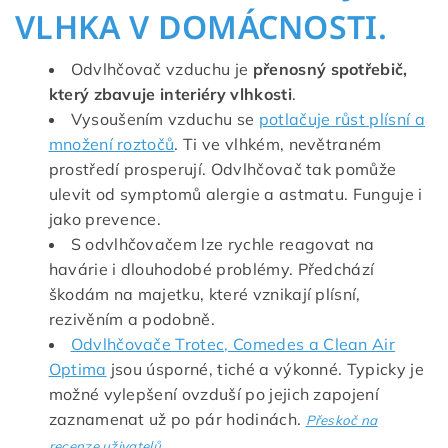
VLHKA V DOMÁCNOSTI.
Odvlhčovač vzduchu je
přenosný spotřebič,
který zbavuje interiéry vlhkosti
.
Vysoušením vzduchu se
potlačuje růst plísní a
množení roztočů
. Ti ve vlhkém, nevětraném
prostředí prosperují. Odvlhčovač tak pomůže
ulevit od symptomů alergie a astmatu. Funguje i
jako prevence.
S odvlhčovačem lze rychle reagovat na
havárie i dlouhodobé problémy. Předchází
škodám na majetku, které vznikají plísní,
rezivěním a podobně.
Odvlhčovače Trotec, Comedes a Clean Air
Optima
jsou úsporné, tiché a výkonné. Typicky je
možné vylepšení ovzduší po jejich zapojení
zaznamenat už po pár hodinách.
Přeskoč na
recenze uživatelů