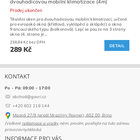
dvouhadicovou mobilní klimatizace (4m)
Prodej ukončen
Těsnění oken pro dvouhadicovou mobilní klimatizaci, určené
pro evropská okna (křídlová, vyklápěcí a sklápěcí) a okna
francouzského typu (balkonová). Lepí se pouze na 3 strany
okna (4. strana je...
238,84 Kč bez DPH
DETAIL
289 Kč
KONTAKT
Po - Pá: 09:00 - 17:00
obchod
@
gavri.cz
+420 602 218 144
Masná 27/9 (areál Mrazírny Rovner), 602 00, Brno
(Veškeré
reklamace a vratky
nám, prosím, posílejte na tuto adresu
provozovny/skladu)
INFORMACE PRO VÁS