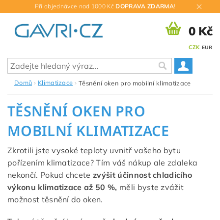
Při objednávce nad 1000 Kč
DOPRAVA ZDARMA
!
0 Kč
CZK
EUR
Domů
Klimatizace
Těsnění oken pro mobilní klimatizace
TĚSNĚNÍ OKEN PRO
MOBILNÍ KLIMATIZACE
Zkrotili jste vysoké teploty uvnitř vašeho bytu
pořízením klimatizace? Tím váš nákup ale zdaleka
nekončí. Pokud chcete
zvýšit účinnost chladicího
výkonu klimatizace až 50 %,
měli byste zvážit
možnost těsnění do oken.