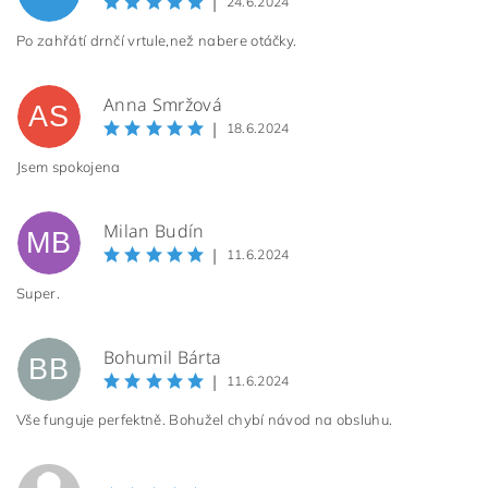
|
24.6.2024
Po zahřátí drnčí vrtule,než nabere otáčky.
Anna Smržová
AS
|
18.6.2024
Jsem spokojena
Milan Budín
MB
|
11.6.2024
Super.
Bohumil Bárta
BB
|
11.6.2024
Vše funguje perfektně. Bohužel chybí návod na obsluhu.