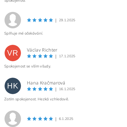
Spokojenost
|
29.1.2025
Splňuje mé očekávání.
Václav Richter
VR
|
17.1.2025
Spokojenost se vším všudy.
Hana Kračmarová
HK
|
16.1.2025
Zatím spokojenost. Hezká vzhledově.
|
6.1.2025