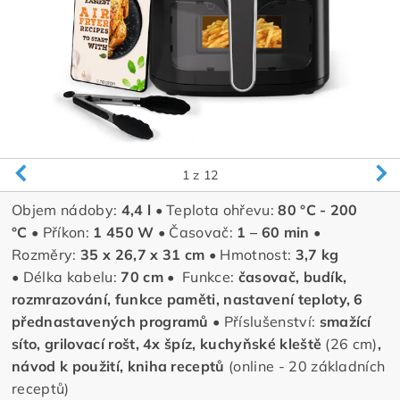
1
z 12
Objem nádoby:
4,4 l
• Teplota ohřevu:
80 °C - 200
°C
• Příkon:
1 450 W
• Časovač:
1 – 60 min
•
Rozměry:
35 x 26,7 x 31 cm
• Hmotnost:
3,7 kg
• Délka kabelu:
70 cm
• Funkce:
časovač, budík,
rozmrazování, funkce paměti, nastavení teploty, 6
přednastavených programů
• Příslušenství:
smažící
síto, grilovací rošt, 4x špíz, kuchyňské kleště
(26 cm)
,
návod k použití, kniha receptů
(online - 20 základních
receptů)