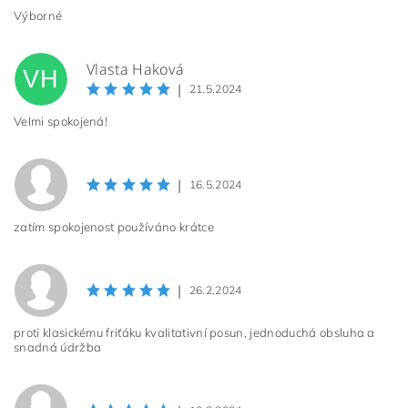
Výborné
Vlasta Haková
VH
|
21.5.2024
Velmi spokojená!
|
16.5.2024
zatím spokojenost používáno krátce
|
26.2.2024
proti klasickému friťáku kvalitativní posun, jednoduchá obsluha a
snadná údržba