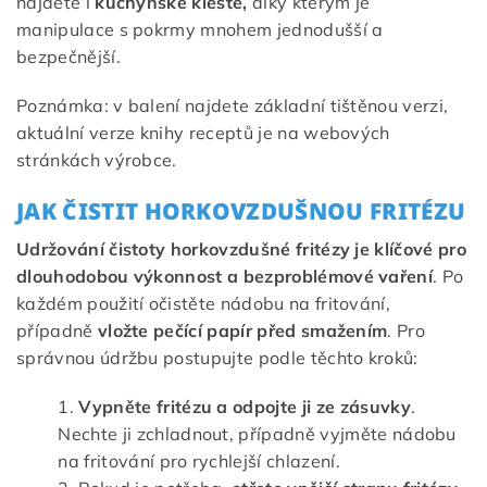
najdete i
kuchyňské kleště,
díky kterým je
manipulace s pokrmy mnohem jednodušší a
bezpečnější.
Poznámka: v balení najdete základní tištěnou verzi,
aktuální verze knihy receptů je na webových
stránkách výrobce.
JAK ČISTIT HORKOVZDUŠNOU FRITÉZU
Udržování čistoty horkovzdušné fritézy je klíčové pro
dlouhodobou výkonnost a bezproblémové vaření
. Po
každém použití očistěte nádobu na fritování,
případně
vložte pečící papír před smažením
. Pro
správnou údržbu postupujte podle těchto kroků:
Vypněte fritézu a odpojte ji ze zásuvky
.
Nechte ji zchladnout, případně vyjměte nádobu
na fritování pro rychlejší chlazení.