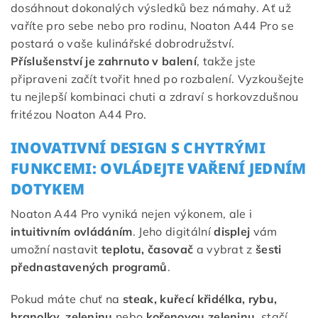
dosáhnout dokonalých výsledků bez námahy. Ať už
vaříte pro sebe nebo pro rodinu, Noaton A44 Pro se
postará o vaše kulinářské dobrodružství.
Příslušenství je zahrnuto v balení
, takže jste
připraveni začít tvořit hned po rozbalení. Vyzkoušejte
tu nejlepší kombinaci chuti a zdraví s horkovzdušnou
fritézou Noaton A44 Pro.
INOVATIVNÍ DESIGN S CHYTRÝMI
FUNKCEMI: OVLÁDEJTE VAŘENÍ JEDNÍM
DOTYKEM
Noaton A44 Pro vyniká nejen výkonem, ale i
intuitivním ovládáním
. Jeho digitální
displej
vám
umožní nastavit
teplotu, časovač
a vybrat z
šesti
přednastavených programů
.
Pokud máte chuť na
steak, kuřecí křidélka, rybu,
hranolky, zeleninu
nebo
kořenovou zeleninu
, stačí