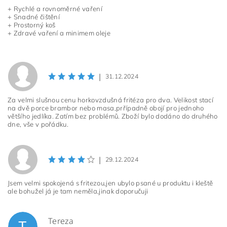
+ Rychlé a rovnoměrné vaření
+ Snadné čištění
+ Prostorný koš
+ Zdravé vaření a minimem oleje
|
31.12.2024
Za velmi slušnou cenu horkovzdušná fritéza pro dva. Velikost stací
na dvě porce brambor nebo masa,prřípadně obojí pro jednoho
většího jedlíka. Zatím bez problémů. Zboží bylo dodáno do druhého
dne, vše v pořádku.
|
29.12.2024
Jsem velmi spokojená s fritezou,jen ubylo psané u produktu i kleště
ale bohužel já je tam neměla,jinak doporučuji
Tereza
T