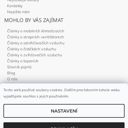
Kontakty
Napište nám
MOHLO BY VÁS ZAJÍMAT
Články o mobilních klimatizacích
Články o stropních ventilátorech
Články o odvlhčovačích vzduchu
Články o čističkách vzduchu
Články o zvlhčovačích vzduchu
Články o topeních
Slovník pojmů
Blog
O nás
Tento web používá soubory cookies. Dalším procházením tohoto webu
Noaton.cz
|
Noaton.de
|
Noaton.es
|
Gavri.sk
|
Gavri.es
vyjadřujete souhlas s jejich používáním.
NASTAVENÍ
2026 ©
Gavri.cz
, všechna práva vyhrazena
Vytvořil Shoptet