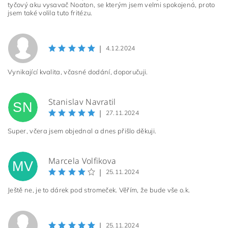
tyčový aku vysavač Noaton, se kterým jsem velmi spokojená, proto
jsem také volila tuto fritézu.
|
4.12.2024
Vynikající kvalita, včasné dodání, doporučuji.
Stanislav Navratil
SN
|
27.11.2024
Super, včera jsem objednal a dnes přišlo děkuji.
Marcela Volfikova
MV
|
25.11.2024
Ještě ne, je to dárek pod stromeček. Věřím, že bude vše o.k.
|
25.11.2024