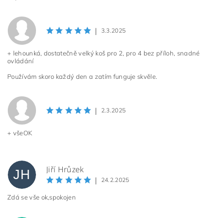
|
3.3.2025
+ lehounká, dostatečně velký koš pro 2, pro 4 bez příloh, snadné
ovládání
Používám skoro každý den a zatím funguje skvěle.
|
2.3.2025
+ všeOK
Jiří Hrůzek
JH
|
24.2.2025
Zdá se vše ok,spokojen