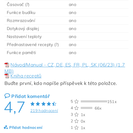
Časovač (?)
ano
Funkce budíku
ano
Rozmrazování
ano
Dotykový displej
ano
Nastavení teploty
ano
Přednastavené recepty (?)
ano
Funkce paměti
ano
Návod/Manual - CZ, DE, ES, FR, PL, SK (06/23) (1.7
MB)
Kniha receptů
Buďte první, kdo napíše příspěvek k této položce.
Přidat komentář
4,7
5
151x
4
66x
219 hodnocení
3
1x
2
0x
Přidat hodnocení
1
1x