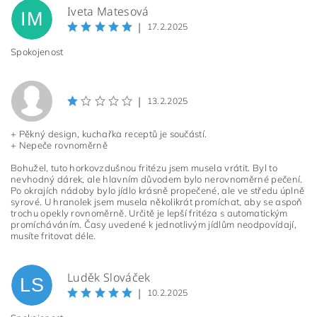
Iveta Matesová
IM
|
17.2.2025
Spokojenost
|
13.2.2025
+ Pěkný design, kuchařka receptů je součástí.
+ Nepeče rovnoměrně
Bohužel, tuto horkovzdušnou fritézu jsem musela vrátit. Byl to
nevhodný dárek, ale hlavním důvodem bylo nerovnoměrné pečení.
Po okrajích nádoby bylo jídlo krásně propečené, ale ve středu úplně
syrové. U hranolek jsem musela několikrát promíchat, aby se aspoň
trochu opekly rovnoměrně. Určitě je lepší fritéza s automatickým
promícháváním. Časy uvedené k jednotlivým jídlům neodpovídají,
musíte fritovat déle.
Luděk Slováček
LS
|
10.2.2025