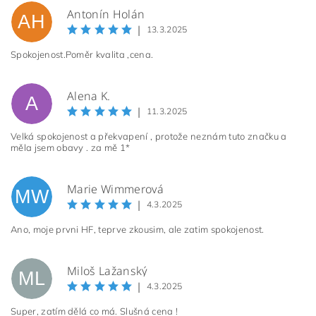
Antonín Holán
AH
|
13.3.2025
Spokojenost.Poměr kvalita ,cena.
Alena K.
A
|
11.3.2025
Velká spokojenost a překvapení , protože neznám tuto značku a
měla jsem obavy . za mě 1*
Marie Wimmerová
MW
|
4.3.2025
Ano, moje prvni HF, teprve zkousim, ale zatim spokojenost.
Miloš Lažanský
ML
|
4.3.2025
Super, zatím dělá co má. Slušná cena !