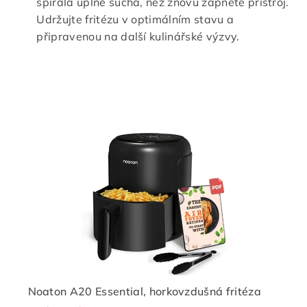
spirála úplně suchá, než znovu zapnete přístroj.
Udržujte fritézu v optimálním stavu a
připravenou na další kulinářské výzvy.
Noaton A20 Essential, horkovzdušná fritéza