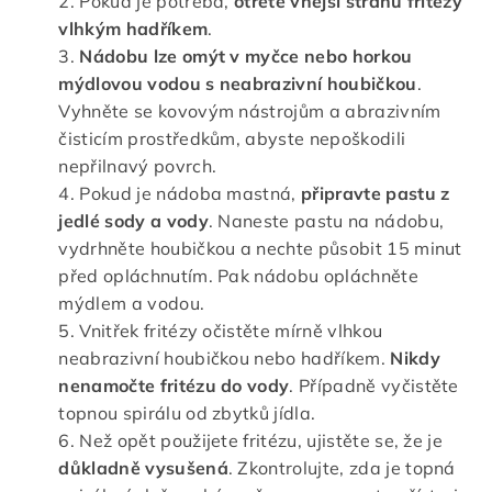
Pokud je potřeba,
otřete vnější stranu fritézy
vlhkým hadříkem
.
Nádobu lze omýt v myčce nebo horkou
mýdlovou vodou s neabrazivní houbičkou
.
Vyhněte se kovovým nástrojům a abrazivním
čisticím prostředkům, abyste nepoškodili
nepřilnavý povrch.
Pokud je nádoba mastná,
připravte pastu z
jedlé sody a vody
. Naneste pastu na nádobu,
vydrhněte houbičkou a nechte působit 15 minut
před opláchnutím. Pak nádobu opláchněte
mýdlem a vodou.
Vnitřek fritézy očistěte mírně vlhkou
neabrazivní houbičkou nebo hadříkem.
Nikdy
nenamočte fritézu do vody
. Případně vyčistěte
topnou spirálu od zbytků jídla.
Než opět použijete fritézu, ujistěte se, že je
důkladně vysušená
. Zkontrolujte, zda je topná