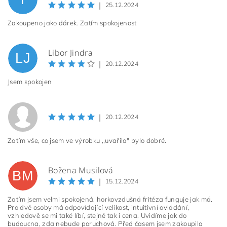
|
25.12.2024
Zakoupeno jako dárek. Zatím spokojenost
Libor Jindra
LJ
|
20.12.2024
Jsem spokojen
|
20.12.2024
Zatím vše, co jsem ve výrobku ,,uvařila" bylo dobré.
Božena Musilová
BM
|
15.12.2024
Zatím jsem velmi spokojená, horkovzdušná fritéza funguje jak má.
Pro dvě osoby má odpovídající velikost, intuitivní ovládání,
vzhledově se mi také líbí, stejně tak i cena. Uvidíme jak do
budoucna, zda nebude poruchová. Před časem jsem zakoupila