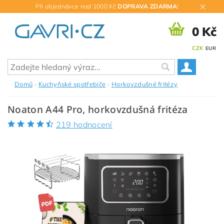
Při objednávce nad 1000 Kč
DOPRAVA ZDARMA
!
0 Kč
CZK
EUR
Domů
Kuchyňské spotřebiče
Horkovzdušné fritézy
Noaton A44 Pro, horkovzdušná fritéza
219 hodnocení