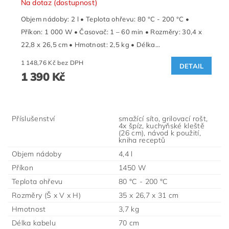
Na dotaz (dostupnost)
Objem nádoby: 2 l • Teplota ohřevu: 80 °C - 200 °C •
Příkon: 1 000 W • Časovač: 1 – 60 min • Rozměry: 30,4 x
22,8 x 26,5 cm • Hmotnost: 2,5 kg • Délka...
1 148,76 Kč bez DPH
DETAIL
1 390 Kč
Příslušenství
smažící síto, grilovací rošt,
4x špíz, kuchyňské kleště
(26 cm), návod k použití,
kniha receptů
Objem nádoby
4,4 l
Příkon
1450 W
Teplota ohřevu
80 °C - 200 °C
Rozměry (Š x V x H)
35 x 26,7 x 31 cm
Hmotnost
3,7 kg
Délka kabelu
70 cm