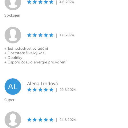
|
4.6.2024
Spokojen
|
1.6.2024
+ Jednoduchost ovládání
+ Dostatečně velký koš
+ Doplňky
+ Úspora času a energie pro vaření
Alena Lindová
AL
|
29.5.2024
Super
|
24.5.2024