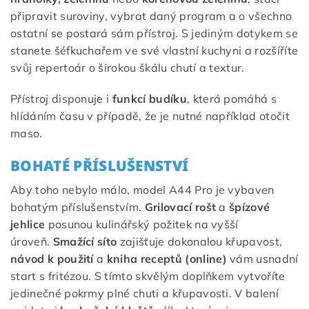
připravit suroviny, vybrat daný program a o všechno
ostatní se postará sám přístroj. S jediným dotykem se
stanete šéfkuchařem ve své vlastní kuchyni a rozšíříte
svůj repertoár o širokou škálu chutí a textur.
Přístroj disponuje i
funkcí budíku
, která pomáhá s
hlídáním času v případě, že je nutné například otočit
maso.
BOHATÉ PŘÍSLUŠENSTVÍ
Aby toho nebylo málo, model A44 Pro je vybaven
bohatým příslušenstvím.
Grilovací rošt
a
špízové
jehlice
posunou kulinářský požitek na vyšší
úroveň.
Smažící síto
zajišťuje dokonalou křupavost,
návod k použití
a
kniha receptů (online)
vám usnadní
start s fritézou. S tímto skvělým doplňkem vytvoříte
jedinečné pokrmy plné chuti a křupavosti. V balení