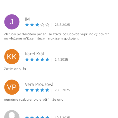
JM
J
|
26.8.2025
Zhruba po desátém pečení se začal odlupovat nepřilnavý povrch
na vložené mřížce fritézy. Jinak jsem spokojen.
Karel Král
KK
|
1.4.2025
Zatím ano, 👍
Vera Prouzová
VP
|
28.3.2025
nemáme rozbaleno ale věřím že ano
|
19.3.2025