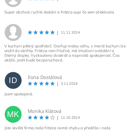
Super obchod, rychlé dodání a fritéza supr čo sem očekávala
|
11.11.2024
V kuchyni pěkný spotřebič. Oceňuji malou váhu, v menší kuchyni lze
uložit do skriňky. Fritéza není hlučná, má intuitivní ovládání a
čitelný displej. Vyzkoušeno dvakrát a naprostá spokojenost. Čas
ukáže, jestli bude bezporuchová.
Ilona Dostálová
ID
|
3.11.2024
Jsem spokojená.
Monika Klátová
MK
|
11.10.2024
Jste skvělá firma,naše fritéza nemá chybu a předčila i naše