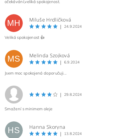
očekávání,veliká spokojenost.
Miluše Hrdličková
MH
|
24.9.2024
Veliká spokojenost 👍
Melinda Szojková
MS
|
6.9.2024
Jsem moc spokojená doporučuji...
|
29.8.2024
Smažení s minimem oleje
Hanna Skoryna
HS
|
13.8.2024