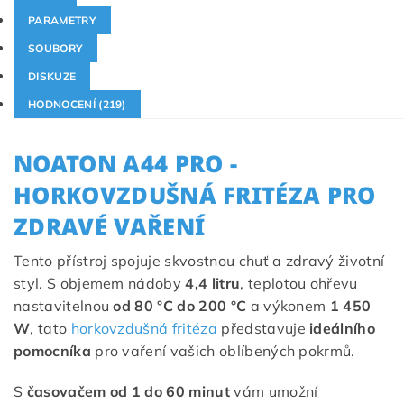
PARAMETRY
SOUBORY
DISKUZE
HODNOCENÍ (219)
NOATON A44 PRO -
HORKOVZDUŠNÁ FRITÉZA PRO
ZDRAVÉ VAŘENÍ
Tento přístroj spojuje skvostnou chuť a zdravý životní
styl. S objemem nádoby
4,4 litru
, teplotou ohřevu
nastavitelnou
od 80 °C do 200 °C
a výkonem
1 450
W
, tato
horkovzdušná fritéza
představuje
ideálního
pomocníka
pro vaření vašich oblíbených pokrmů.
S
časovačem od 1 do 60 minut
vám umožní