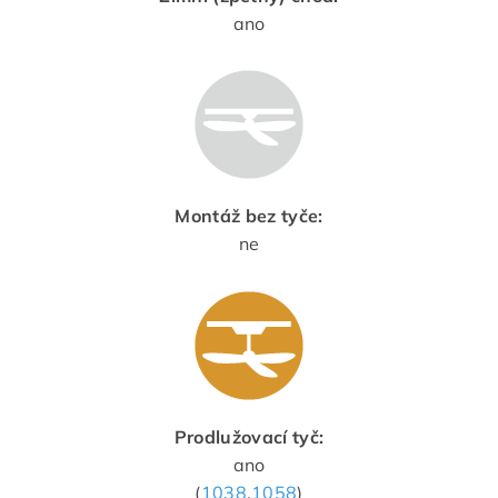
ano
Montáž bez tyče:
ne
Prodlužovací tyč:
ano
(
1038
,
1058
)