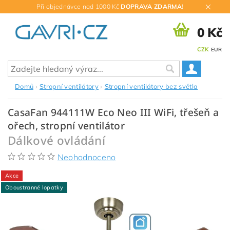
Při objednávce nad 1000 Kč
DOPRAVA ZDARMA
!
0 Kč
CZK
EUR
Domů
Stropní ventilátory
Stropní ventilátory bez světla
CasaFan 944111W Eco Neo III WiFi, třešeň a
ořech, stropní ventilátor
Dálkové ovládání
Neohodnoceno
Akce
Oboustranné lopatky