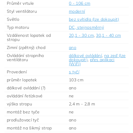
Průměr vrtule
0 - 106 cm
Styl ventilátoru
moderní
Světlo
bez svítidla (lze dokoupit)
Typ motoru
DC, stejnosměrný
Vzdálenost lopatek od
20,1 - 30 cm
,
30,1 - 40 cm
stropu
Zimní (zpětný) chod
ano
Ovládání stropního
dálkové ovládání
,
na zeď (lze
ventilátoru
dokoupit)
,
přes aplikaci
(WiFi)
Provedení
s tyčí
průměr lopatek
103 cm
dálkové ovládání (?)
ano
ovládání řetízkové
ne
výška stropu
2,4 m - 2,8 m
montáž bez tyče
ne
prodlužovací tyč
ano
montáž na šikmý strop
ano