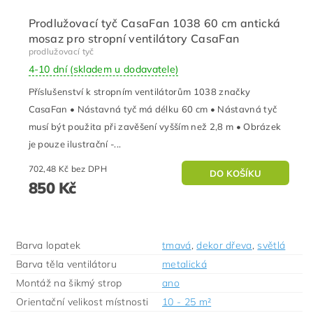
Prodlužovací tyč CasaFan 1038 60 cm antická
mosaz pro stropní ventilátory CasaFan
prodlužovací tyč
4-10 dní (skladem u dodavatele)
Příslušenství k stropním ventilátorům 1038 značky
CasaFan • Nástavná tyč má délku 60 cm • Nástavná tyč
musí být použita při zavěšení vyšším než 2,8 m • Obrázek
je pouze ilustrační -...
702,48 Kč bez DPH
850 Kč
Barva lopatek
tmavá
,
dekor dřeva
,
světlá
Barva těla ventilátoru
metalická
Montáž na šikmý strop
ano
Orientační velikost místnosti
10 - 25 m²