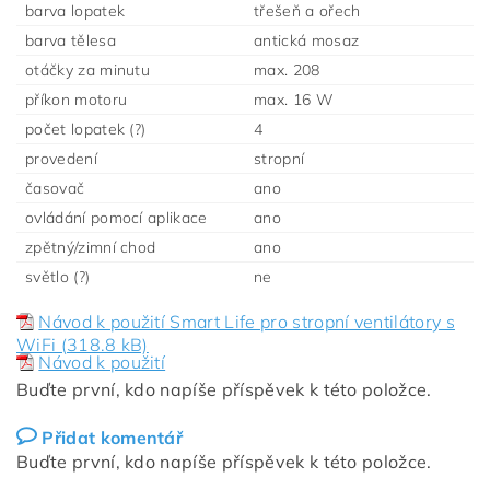
barva lopatek
třešeň a ořech
barva tělesa
antická mosaz
otáčky za minutu
max. 208
příkon motoru
max. 16 W
počet lopatek (?)
4
provedení
stropní
časovač
ano
ovládání pomocí aplikace
ano
zpětný/zimní chod
ano
světlo (?)
ne
Návod k použití Smart Life pro stropní ventilátory s
WiFi (318.8 kB)
Návod k použití
Buďte první, kdo napíše příspěvek k této položce.
Přidat komentář
Buďte první, kdo napíše příspěvek k této položce.