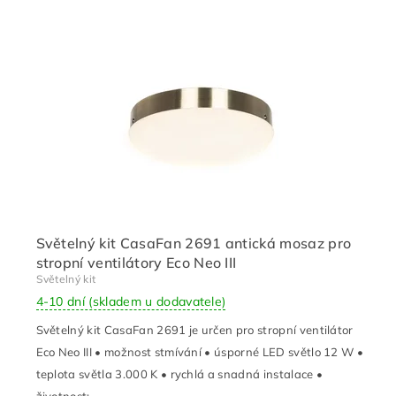
Světelný kit CasaFan 2691 antická mosaz pro
stropní ventilátory Eco Neo III
Světelný kit
4-10 dní (skladem u dodavatele)
Světelný kit CasaFan 2691 je určen pro stropní ventilátor
Eco Neo III • možnost stmívání • úsporné LED světlo 12 W •
teplota světla 3.000 K • rychlá a snadná instalace •
životnost:...