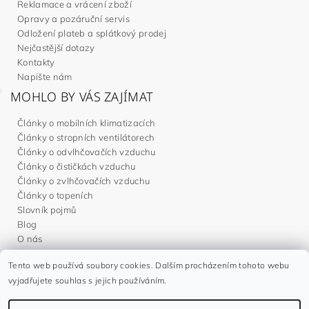
Reklamace a vrácení zboží
Opravy a pozáruční servis
Odložení plateb a splátkový prodej
Nejčastější dotazy
Kontakty
Napište nám
MOHLO BY VÁS ZAJÍMAT
Články o mobilních klimatizacích
Články o stropních ventilátorech
Články o odvlhčovačích vzduchu
Články o čističkách vzduchu
Články o zvlhčovačích vzduchu
Články o topeních
Slovník pojmů
Blog
O nás
Tento web používá soubory cookies. Dalším procházením tohoto webu
Noaton.cz
|
Noaton.de
|
Noaton.es
|
Gavri.sk
|
Gavri.es
vyjadřujete souhlas s jejich používáním.