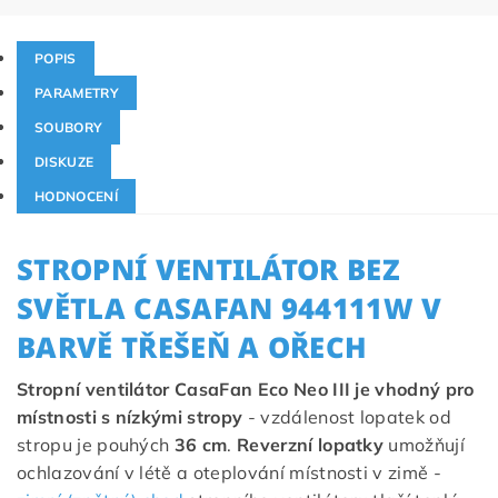
POPIS
PARAMETRY
SOUBORY
DISKUZE
HODNOCENÍ
STROPNÍ VENTILÁTOR BEZ
SVĚTLA CASAFAN
944111W
V
BARVĚ TŘEŠEŇ A OŘECH
Stropní ventilátor CasaFan Eco Neo III je vhodný pro
místnosti s nízkými stropy
- vzdálenost lopatek od
stropu je pouhých
36 cm
.
Reverzní lopatky
umožňují
ochlazování v létě a oteplování místnosti v zimě -