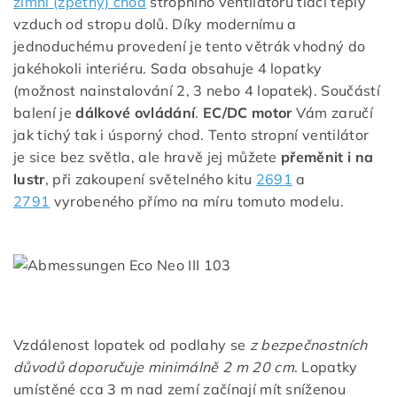
zimní (zpětný) chod
stropního ventilátoru tlačí teplý
vzduch od stropu dolů. Díky modernímu a
jednoduchému provedení je tento větrák vhodný do
jakéhokoli interiéru. Sada obsahuje 4 lopatky
(možnost nainstalování 2, 3 nebo 4 lopatek). Součástí
balení je
dálkové ovládání
.
EC/DC motor
Vám zaručí
jak tichý tak i úsporný chod. Tento stropní ventilátor
je sice bez světla, ale hravě jej můžete
přeměnit i na
lustr
, při zakoupení světelného kitu
2691
a
2791
vyrobeného přímo na míru tomuto modelu.
Vzdálenost lopatek od podlahy se
z bezpečnostních
důvodů doporučuje minimálně 2 m 20 cm
. Lopatky
umístěné cca 3 m nad zemí začínají mít sníženou