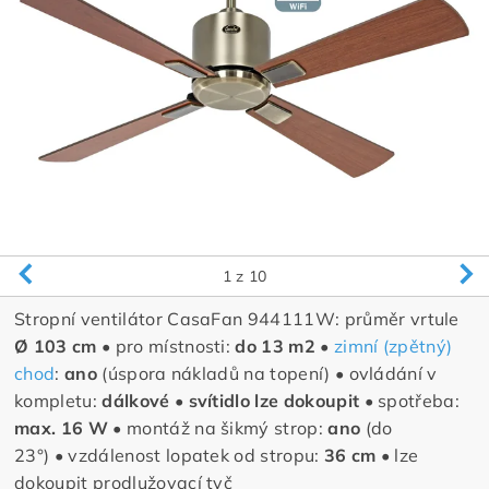
1
z 10
Stropní ventilátor CasaFan
944111W
: průměr vrtule
Ø 103 cm •
pro místnosti:
do 13 m2 •
zimní (zpětný)
chod
:
ano
(úspora nákladů na topení)
•
ovládání v
kompletu:
dálkové •
svítidlo lze dokoupit •
spotřeba:
max. 16 W •
montáž na šikmý strop:
ano
(do
23°)
•
vzdálenost lopatek od stropu:
36 cm •
lze
dokoupit prodlužovací tyč