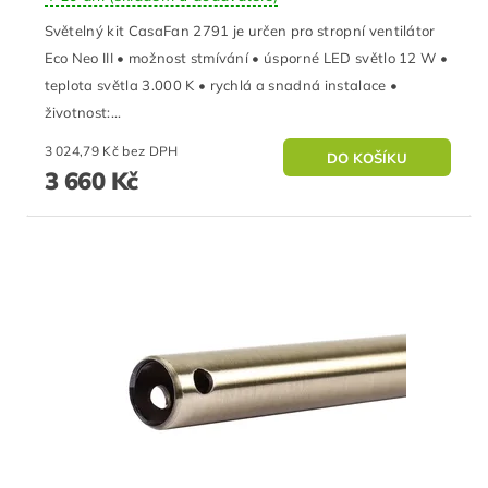
Světelný kit CasaFan 2791 je určen pro stropní ventilátor
Eco Neo III • možnost stmívání • úsporné LED světlo 12 W •
teplota světla 3.000 K • rychlá a snadná instalace •
životnost:...
3 024,79 Kč bez DPH
3 660 Kč