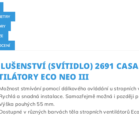
ETRY
ORY
ZE
CENÍ
SLUŠENSTVÍ (SVÍTIDLO) 2691 CAS
TILÁTORY ECO NEO III
Možnost stmívání pomocí dálkového ovládání u stropních ve
Rychlá a snadná instalace. Samozřejmě možná i později p
Výška pouhých 55 mm.
Dostupné v různých barvách těla stropních ventilátorů Eco 