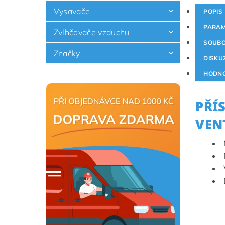
Vysavače
POPIS
PARAM
Zvlhčovače vzduchu
SOUB
Značky
DISKU
HODNO
PŘÍ
VEN