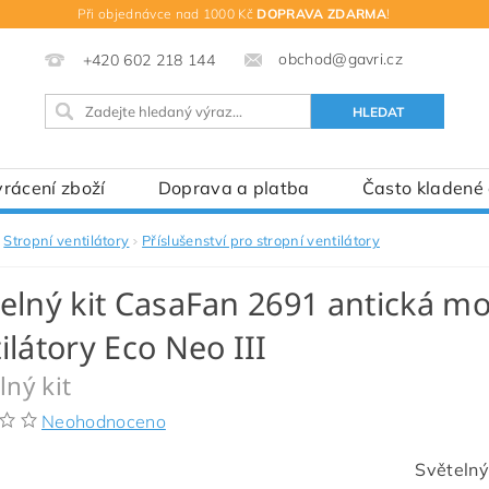
Při objednávce nad 1000 Kč
DOPRAVA ZDARMA
!
obchod@gavri.cz
+420 602 218 144
rácení zboží
Doprava a platba
Často kladené
Stropní ventilátory
Příslušenství pro stropní ventilátory
elný kit CasaFan 2691 antická mo
ilátory Eco Neo III
lný kit
Neohodnoceno
Světelný