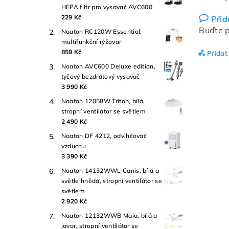
HEPA filtr pro vysavač AVC600
229 Kč
Přid
Buďte p
Noaton RC120W Essential,
multifunkční rýžovar
859 Kč
Přidat
Noaton AVC600 Deluxe edition,
tyčový bezdrátový vysavač
3 990 Kč
Noaton 12058W Triton, bílá,
stropní ventilátor se světlem
2 490 Kč
Noaton DF 4212, odvlhčovač
vzduchu
3 390 Kč
Noaton 14132WWL Canis, bílá a
světle hnědá, stropní ventilátor se
světlem
2 920 Kč
Noaton 12132WWB Maia, bílá a
javor, stropní ventilátor se