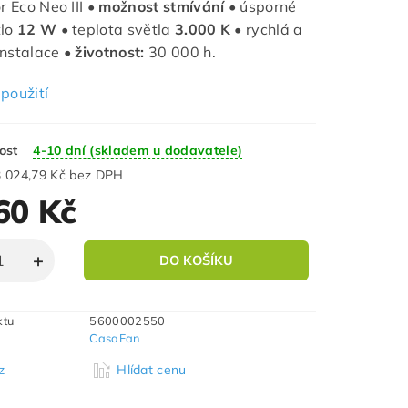
r Eco Neo III •
možnost stmívání
• úsporné
tlo
12 W
• teplota světla
3.000 K •
rychlá a
nstalace •
životnost:
30 000 h.
použití
ost
4-10 dní (skladem u dodavatele)
3 024,79 Kč bez DPH
60 Kč
ktu
5600002550
CasaFan
z
Hlídat cenu