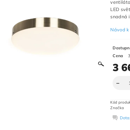
ventiláto
LED svě
snadná i
Návod k 
Dostupn
Cena
3 6
Kód produ
Značka
Dota