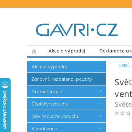
Akce a výprodej
Reklamace a v
Domů
Akce a výprodej
Zánovní, rozbaleno, použitý
Svět
vent
Aromaterapie
Světe
Čističky vzduchu
Odvlhčovače vzduchu
Klimatizace