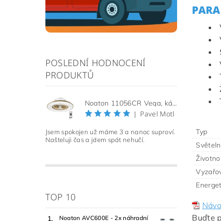
PARA
POSLEDNÍ HODNOCENÍ
PRODUKTŮ
Noaton 11056CR Vega, kávová, stropní ventilátor se světlem
Pavel Motl
|
Typ
Jsem spokojen už máme 3 a nanoc suproví.
Našteluji čas a jdem spát nehučí.
Světeln
Životno
Vyzařov
Energet
TOP 10
Návo
Buďte p
Noaton AVC600E - 2x náhradní