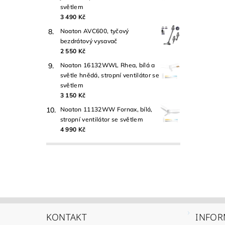
světlem
3 490 Kč
Noaton AVC600, tyčový
bezdrátový vysavač
2 550 Kč
Noaton 16132WWL Rhea, bílá a
světle hnědá, stropní ventilátor se
světlem
3 150 Kč
Noaton 11132WW Fornax, bílá,
stropní ventilátor se světlem
4 990 Kč
KONTAKT
INFOR