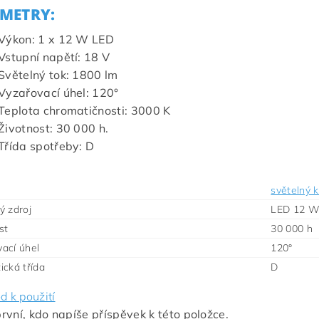
METRY:
Výkon: 1 x 12 W LED
Vstupní napětí: 18 V
Světelný tok: 1800 lm
Vyzařovací úhel: 120°
Teplota chromatičnosti: 3000 K
Životnost: 30 000 h.
Třída spotřeby: D
světelný k
ý zdroj
LED 12 W
st
30 000 h
ací úhel
120°
ická třída
D
d k použití
rvní, kdo napíše příspěvek k této položce.