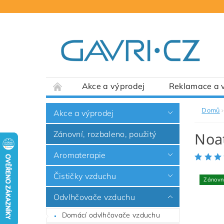
Akce a výprodej
Reklamace a v
Domů
Akce a výprodej
Zánovní, rozbaleno, použitý
Noa
Aromaterapie
Čističky vzduchu
Zánovn
Odvlhčovače vzduchu
Domácí odvlhčovače vzduchu