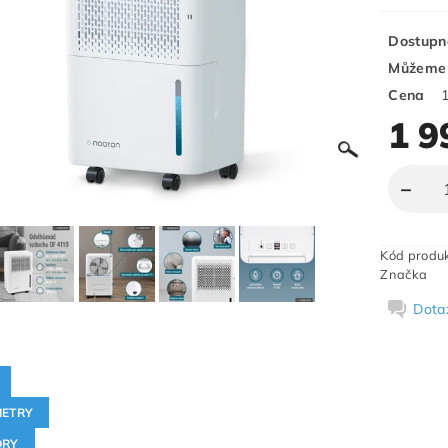
Dostupn
Můžeme 
Cena
1 9
Kód produ
Značka
Dota
ETRY
ORY