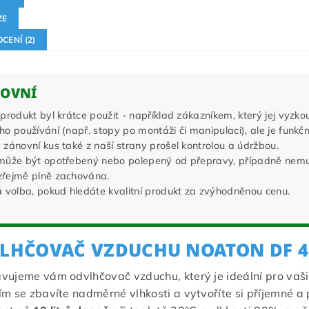
ZE
CENÍ (2)
OVNÍ
produkt byl krátce použit - například zákazníkem, který jej vyzk
o používání (např. stopy po montáži či manipulaci), ale je funkčn
zánovní kus také z naší strany prošel kontrolou a údržbou.
může být opotřebený nebo polepený od přepravy, případně nemusí 
řejmě plně zachována.
á volba, pokud hledáte kvalitní produkt za zvýhodněnou cenu.
LHČOVAČ VZDUCHU NOATON DF 4
vujeme vám odvlhčovač vzduchu, který je ideální pro vaši
ím se zbavíte nadměrné vlhkosti a vytvoříte si příjemné 