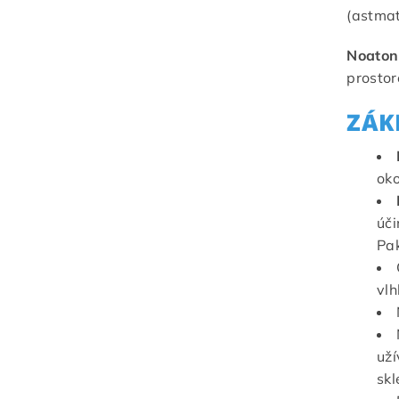
(astmati
Noaton
prostor
ZÁK
oko
úči
Pak
vlh
uží
skl