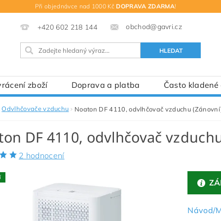
Při objednávce nad 1000 Kč
DOPRAVA ZDARMA
!
obchod@gavri.cz
+420 602 218 144
rácení zboží
Doprava a platba
Často kladené
Odvlhčovače vzduchu
Noaton DF 4110, odvlhčovač vzduchu (Zánovní
ton DF 4110, odvlhčovač vzduchu
2 hodnocení
í
ZÁ
Návod/M