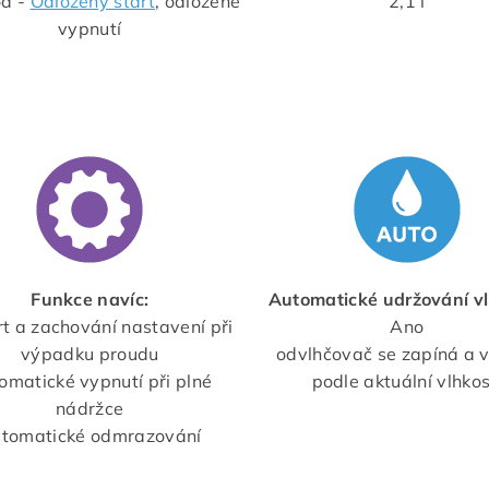
d -
Odložený start
, odložené
2,1 l
vypnutí
Funkce navíc:
Automatické udržování vl
t a zachování nastavení při
Ano
výpadku proudu
odvlhčovač se zapíná a 
omatické vypnutí při plné
podle aktuální vlhkos
nádržce
tomatické odmrazování