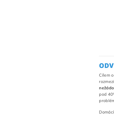
ODV
Cílem o
rozmezí
nežádo
pod 40%
problé
Domácí 