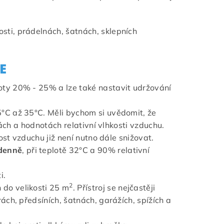
sti, prádelnách, šatnách, sklepních
E
noty 20% - 25% a lze také nastavit udržování
5°C až 35°C. Měli bychom si uvědomit, že
tách a hodnotách relativní vlhkosti vzduchu.
ost vzduchu již není nutno dále snižovat.
/denně
, při teplotě 32°C a 90% relativní
i.
2
 do velikosti 25 m
. Přístroj se nejčastěji
ch, předsíních, šatnách, garážích, spížích a