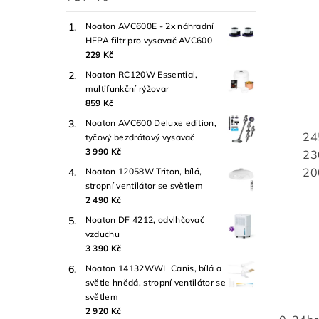
Noaton AVC600E - 2x náhradní
HEPA filtr pro vysavač AVC600
229 Kč
Noaton RC120W Essential,
multifunkční rýžovar
859 Kč
Noaton AVC600 Deluxe edition,
24
tyčový bezdrátový vysavač
3 990 Kč
23
20
Noaton 12058W Triton, bílá,
stropní ventilátor se světlem
2 490 Kč
Noaton DF 4212, odvlhčovač
vzduchu
3 390 Kč
Noaton 14132WWL Canis, bílá a
světle hnědá, stropní ventilátor se
světlem
2 920 Kč