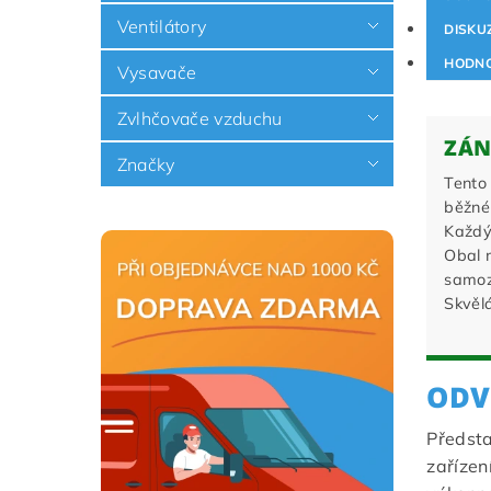
Ventilátory
DISKU
HODNO
Vysavače
Zvlhčovače vzduchu
ZÁN
Značky
Tento 
běžnéh
Každý 
Obal 
samoz
Skvěl
ODV
Předsta
zařízen