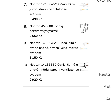
0-24ho
Noaton 12132WWB Maia, bílá a
javor, stropní ventilátor se
světlem
3 490 Kč
Noaton AVC600, tyčový
bezdrátový vysavač
2 550 Kč
Noaton 16132WWL Rhea, bílá a
světle hnědá, stropní ventilátor se
světlem
3 150 Kč
Noaton 14132BBD Canis, černá a
tmavě hnědá, stropní ventilátor se
Restar
světlem
2 920 Kč
Aut
Au