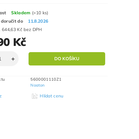
ost
Skladem
(>10 ks)
doručit do
11.8.2026
1 644,63 Kč bez DPH
90 Kč
ktu
5600001110Z1
Noaton
z
Hlídat cenu