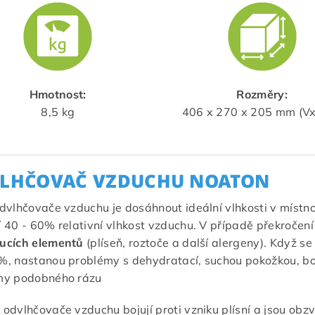
Hmotnost:
Rozměry:
8,5 kg
406 x 270 x 205 mm (V
LHČOVAČ VZDUCHU NOATON
dvlhčovače vzduchu je dosáhnout ideální vlhkosti v místn
 40 - 60% relativní vlhkost vzduchu. V případě překročení
ucích elementů
(plíseň, roztoče a další alergeny). Když s
, nastanou problémy s dehydratací, suchou pokožkou, bole
my podobného rázu
odvlhčovače vzduchu bojují proti vzniku plísní a jsou obzv