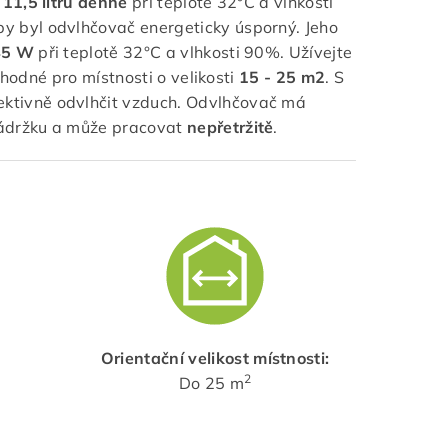
ž
11,5 litru denně
při teplotě 32°C a vlhkosti
 byl odvlhčovač energeticky úsporný. Jeho
45 W
při teplotě 32°C a vlhkosti 90%. Užívejte
vhodné pro místnosti o velikosti
15 - 25 m2
. S
ektivně odvlhčit vzduch. Odvlhčovač má
nádržku a může pracovat
nepřetržitě
.
Orientační velikost místnosti:
2
Do 25 m