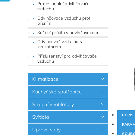
Profesionální odvlhčovače
vzduchu
Odvlhčovače vzduchu proti
plísním
Sušení prádla s odvlhčovačem
Odvlhčovač vzduchu s
ionizátorem
Příslušenství pro odvlhčovače
vzduchu
Klimatizace
Kuchyňské spotřebiče
Stropní ventilátory
POPIS
Svítidla
PARAM
Úprava vody
SOUB