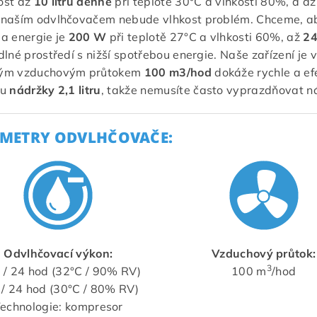
ost až
10 litrů denně
při teplotě 30°C a vlhkosti 80%, a a
naším odvlhčovačem nebude vlhkost problém. Chceme, aby
a energie je
200 W
při teplotě 27°C a vlhkosti 60%, až
2
dlné prostředí s nižší spotřebou energie. Naše zařízení je 
ým vzduchovým průtokem
100 m3/hod
dokáže rychle a ef
tu
nádržky 2,1 litru
, takže nemusíte často vyprazdňovat 
METRY ODVLHČOVAČE:
Odvlhčovací výkon:
Vzduchový průtok:
3
 / 24 hod (32°C / 90% RV)
100 m
/hod
l / 24 hod (30°C / 80% RV)
echnologie: kompresor