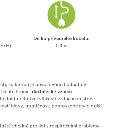
Délka přívodního kabelu:
xŠxH)
1,9 m
osti, za kterou je považována hodnota v
 těchto hranic,
dochází ke vzniku
e hodnota relativní vlhkosti vzduchu dostane
stí hlavy, apatičnost, popraskané rty a další
láště vhodné pro lidi s respiračními problémy