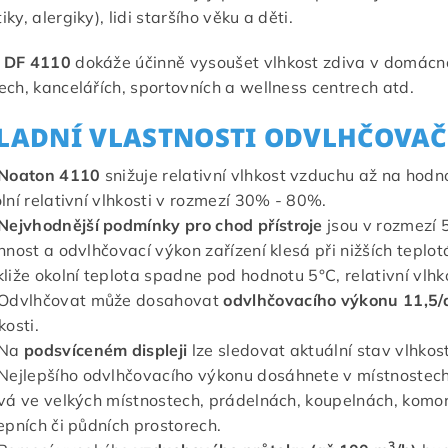
ky, alergiky), lidi staršího věku a děti.
 DF 4110
dokáže účinně vysoušet vlhkost zdiva v domácno
ech, kancelářích, sportovních a wellness centrech atd.
LADNÍ VLASTNOSTI ODVLHČOVAČ
Noaton 4110
snižuje relativní vlhkost vzduchu až na hod
lní relativní vlhkosti v rozmezí 30% - 80%.
Nejvhodnější podmínky pro chod přístroje
jsou v rozmezí 
nnost a odvlhčovací výkon zařízení klesá při nižších teplo
liže okolní teplota spadne pod hodnotu 5°C, relativní vlhk
Odvlhčovat může dosahovat
odvlhčovacího výkonu 11,5
kosti.
Na
podsvíceném displeji
lze sledovat aktuální stav vlhkost
Nejlepšího odvlhčovacího výkonu dosáhnete v místnostech
vá ve velkých místnostech, prádelnách, koupelnách, komorá
epních či půdních prostorech.
3