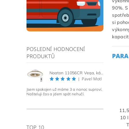
výkonn
90%. S 
spotřeb
si poho
výkonn
kapaci
POSLEDNÍ HODNOCENÍ
PARA
PRODUKTŮ
Noaton 11056CR Vega, kávová, stropní ventilátor se světlem
Pavel Motl
|
Jsem spokojen už máme 3 a nanoc suproví.
Našteluji čas a jdem spát nehučí.
11,5
10 
T
TOP 10