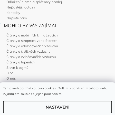
Odložení plateb a splátkový prodej
Nejčastější dotazy
Kontakty
Napište nám
MOHLO BY VÁS ZAJÍMAT
Články o mobilních klimatizacích
Články o stropních ventilátorech
Články o odvlhčovačích vzduchu
Články o čističkách vzduchu
Články o zvlhčovačích vzduchu
Články o topeních
Slovník pojmů
Blog
O nás
Tento web používá soubory cookies. Dalším procházením tohoto webu
Noaton.cz
|
Noaton.de
|
Noaton.es
|
Gavri.sk
|
Gavri.es
vyjadřujete souhlas s jejich používáním.
NASTAVENÍ
2026 ©
Gavri.cz
, všechna práva vyhrazena