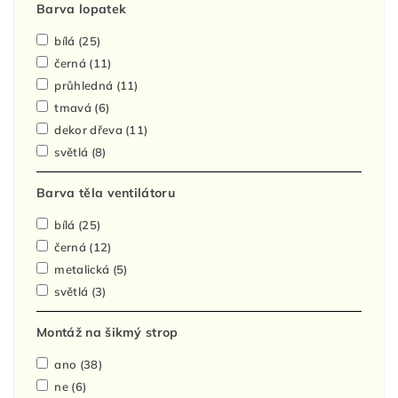
Barva lopatek
bílá
(25)
černá
(11)
průhledná
(11)
tmavá
(6)
dekor dřeva
(11)
světlá
(8)
Barva těla ventilátoru
bílá
(25)
černá
(12)
metalická
(5)
světlá
(3)
Montáž na šikmý strop
ano
(38)
ne
(6)