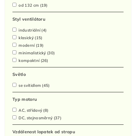
od 132 cm
(19)
Styl ventilátoru
industriální
(4)
klasický
(15)
moderní
(19)
minimalistický
(30)
kompaktní
(26)
Světlo
se svítidlem
(45)
Typ motoru
AC, střídavý
(8)
DC, stejnosměrný
(37)
Vzdálenost lopatek od stropu