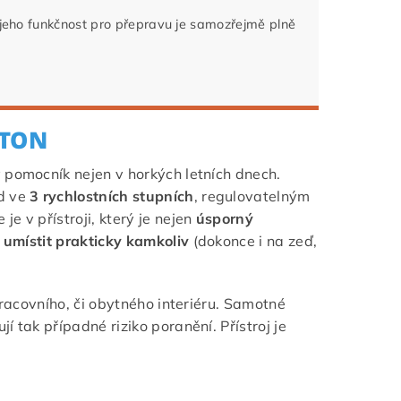
jeho funkčnost pro přepravu je samozřejmě plně
ITON
 pomocník nejen v horkých letních dnech.
ed ve
3 rychlostních stupních
, regulovatelným
e v přístroji, který je nejen
úsporný
e umístit prakticky kamkoliv
(dokonce i na zeď,
pracovního, či obytného interiéru. Samotné
 tak případné riziko poranění. Přístroj je