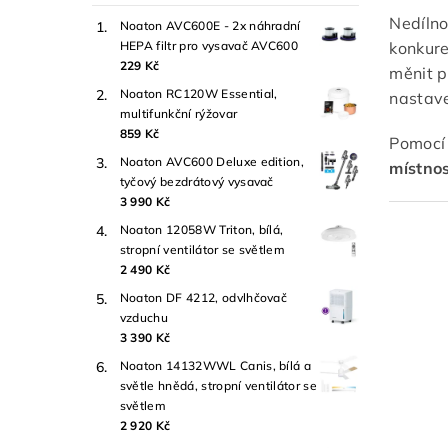
Nedílno
Noaton AVC600E - 2x náhradní
HEPA filtr pro vysavač AVC600
konkure
229 Kč
měnit p
Noaton RC120W Essential,
nastave
multifunkční rýžovar
859 Kč
Pomocí 
Noaton AVC600 Deluxe edition,
místno
tyčový bezdrátový vysavač
3 990 Kč
Noaton 12058W Triton, bílá,
stropní ventilátor se světlem
2 490 Kč
Noaton DF 4212, odvlhčovač
vzduchu
3 390 Kč
Noaton 14132WWL Canis, bílá a
světle hnědá, stropní ventilátor se
světlem
2 920 Kč