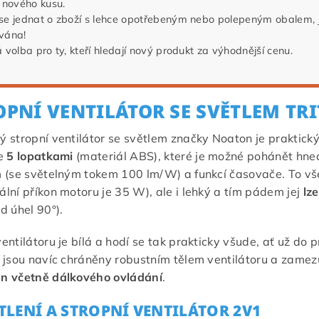
 nového kusu.
se jednat o zboží s lehce opotřebeným nebo polepeným obalem, 
vána!
 volba pro ty, kteří hledají nový produkt za výhodnější cenu.
OPNÍ VENTILÁTOR SE SVĚTLEM TR
 stropní ventilátor se světlem značky Noaton je praktický
se
5 lopatkami
(materiál ABS), které je možné pohánět hn
 (se světelným tokem 100 lm/W) a funkcí časovače. To vše j
lní příkon motoru je 35 W), ale i lehký a tím pádem jej
lz
d úhel 90°).
entilátoru je bílá a hodí se tak prakticky všude, ať už do 
 jsou navíc chráněny robustním tělem ventilátoru a zamezují
n včetně dálkového ovládání
.
TLENÍ A STROPNÍ VENTILÁTOR 2V1