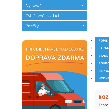
Vysavače
Zvlhčovače vzduchu
Značky
POPIS
PARAM
VIDEO
SOUB
DISKU
HODNO
ROZ
Tento 