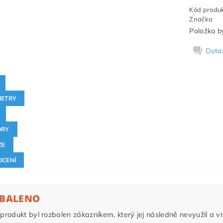
Kód produ
Značka
Položka by
Dota
ETRY
ORY
ZE
CENÍ
BALENO
produkt byl rozbalen zákazníkem, který jej následně nevyužil a vrá