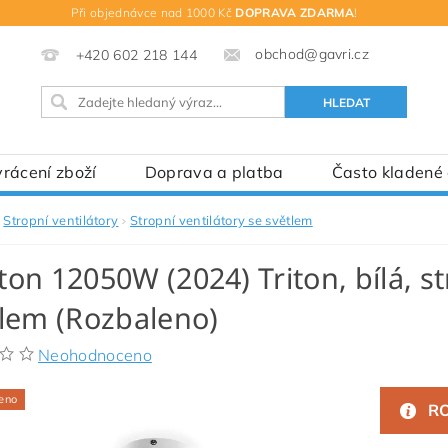
Při objednávce nad 1000 Kč
DOPRAVA ZDARMA
!
obchod@gavri.cz
+420 602 218 144
rácení zboží
Doprava a platba
Často kladené
Stropní ventilátory
Stropní ventilátory se světlem
on 12050W (2024) Triton, bílá, st
lem (Rozbaleno)
Neohodnoceno
eno
RO