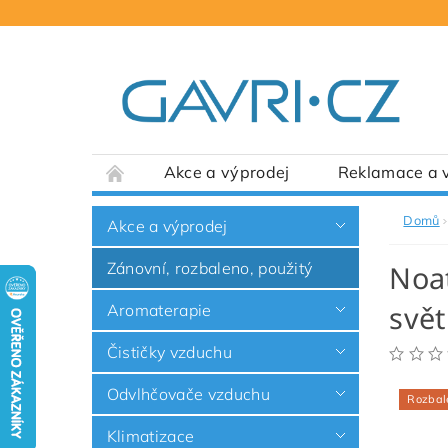
Akce a výprodej
Reklamace a v
Domů
Akce a výprodej
Zánovní, rozbaleno, použitý
Noat
svět
Aromaterapie
Čističky vzduchu
Odvlhčovače vzduchu
Rozbal
Klimatizace