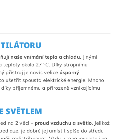
NTILÁTORU
vňují naše vnímání tepla a chladu
. Jinými
a teploty okolo 27 °C. Díky stropnímu
ý přístroj je navíc velice
úsporný
to ušetřit spousta elektrické energie. Mnoho
e díky příjemnému a přirozeně vznikajícímu
E SVĚTLEM
ned na 2 věci –
proud vzduchu a světlo
. Jelikož
odlaze, je dobré jej umístit spíše do středu
něji redistribuovat. Vždy u toho myslete i na