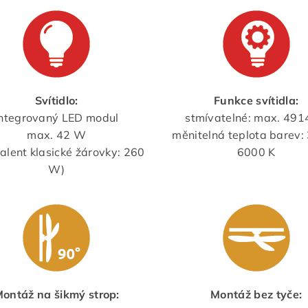
Svítidlo:
Funkce svítidla:
integrovaný LED modul
stmívatelné: max. 491
max. 42 W
měnitelná teplota barev:
valent klasické žárovky: 260
6000 K
W)
ontáž na šikmý strop:
Montáž bez tyče: