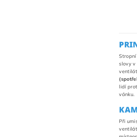
PRI
Stropní
slovy v
ventilá
(spotř
lidí pr
vánku.
KAM
Při umi
ventilá
místnos