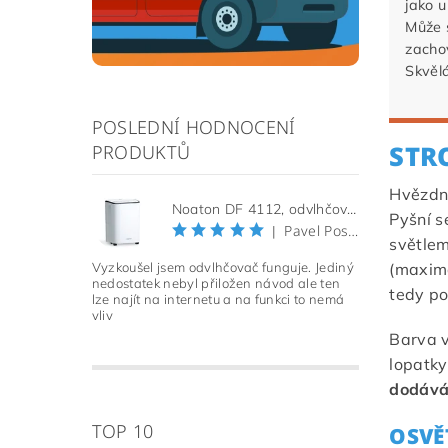
jako u
Může 
zacho
Skvělá
POSLEDNÍ HODNOCENÍ
STR
PRODUKTŮ
Hvězdný
Noaton DF 4112, odvlhčovač vzduchu (Použitý, Záruka 21 měsíců)
Pyšní 
Pavel Pospíšil
|
světlem
Vyzkoušel jsem odvlhčovač funguje. Jediný
(maximá
nedostatek nebyl přiložen návod ale ten
tedy po
lze najít na internetu a na funkci to nemá
vliv
Barva v
lopatky
dodává
TOP 10
OSVĚ