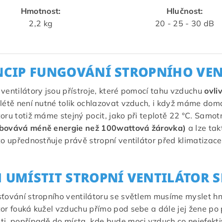
Hmotnost:
Hlučnost:
2,2 kg
20 - 25 - 30 dB
NCIP FUNGOVÁNÍ STROPNÍHO VE
 ventilátory jsou přístroje, které pomocí tahu vzduchu
ovli
 létě není nutné tolik ochlazovat vzduch, i když máme dom
toru totiž máme stejný pocit, jako při teplotě 22 °C. Samotn
ebovává méně energie než 100wattová žárovka)
a lze tak
oto upřednostňuje právě stropní ventilátor před klimatizac
 UMÍSTIT STROPNÍ VENTILÁTOR S
sťování stropního ventilátoru se světlem musíme myslet h
tor fouká kužel vzduchu přímo pod sebe a dále jej žene po p
ti, popřípadě do místa, kde bude moci vzduch co nejefektiv