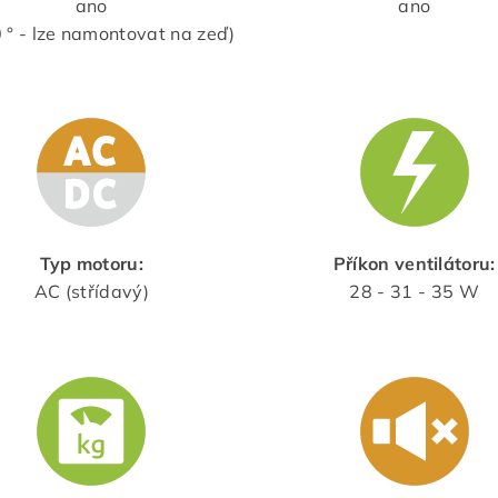
ano
ano
0 ° - lze namontovat na zeď)
Typ motoru:
Příkon ventilátoru:
AC (střídavý)
28 - 31 - 35 W