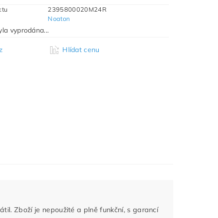
ktu
2395800020M24R
Noaton
la vyprodána...
z
Hlídat cenu
til. Zboží je nepoužité a plně funkční, s garancí