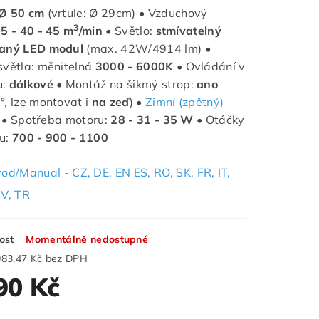
Ø 50 cm
(vrtule: Ø 29cm) • Vzduchový
3
5 - 40 - 45 m
/min
• Světlo:
stmívatelný
vaný LED modul
(max. 42W/4914 lm) •
světla: měnitelná
3000 - 6000K
• Ovládání v
u:
dálkové
• Montáž na šikmý strop:
ano
°, lze montovat i
na zeď
) •
Zimní (zpětný)
• Spotřeba motoru:
28 - 31 - 35 W
• Otáčky
tu:
700 - 900 - 1100
od/Manual - CZ, DE, EN ES, RO, SK, FR, IT,
SV, TR
ost
Momentálně nedostupné
983,47 Kč bez DPH
90 Kč