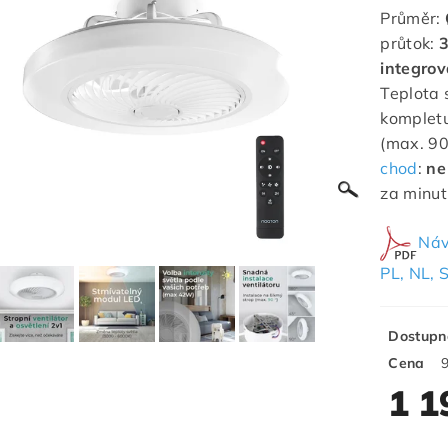
Průměr:
průtok:
3
integro
Teplota 
komplet
(max. 90
chod
:
ne
za minu
Náv
PL, NL, 
Dostupn
Cena
1 1