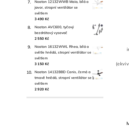
Noaton 12132WWB Maia, bílá a
javor, stropní ventilátor se
světlem
3 490 Kč
Noaton AVC600, tyčový
bezdrátový vysavač
2 550 Kč
Noaton 16132WWL Rhea, bílá a
světle hnědá, stropní ventilátor se
světlem
(ekvi
3 150 Kč
Noaton 14132BBD Canis, černá a
tmavě hnědá, stropní ventilátor se
světlem
2 920 Kč
M