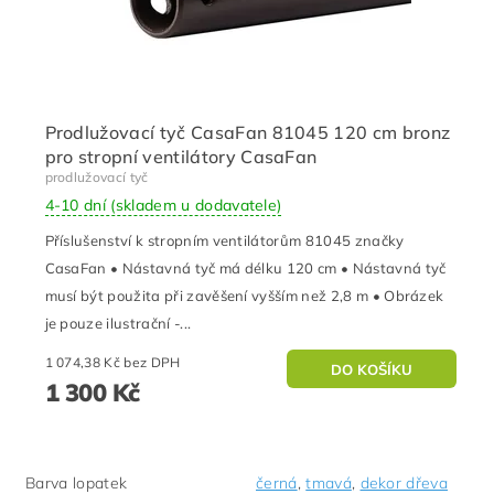
Prodlužovací tyč CasaFan 81045 120 cm bronz
pro stropní ventilátory CasaFan
prodlužovací tyč
4-10 dní (skladem u dodavatele)
Příslušenství k stropním ventilátorům 81045 značky
CasaFan • Nástavná tyč má délku 120 cm • Nástavná tyč
musí být použita při zavěšení vyšším než 2,8 m • Obrázek
je pouze ilustrační -...
1 074,38 Kč bez DPH
1 300 Kč
Barva lopatek
černá
,
tmavá
,
dekor dřeva