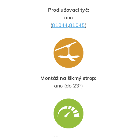
Prodlužovací tyč:
ano
(
81044
,
81045
)
Montáž na šikmý strop:
ano (do 23°)