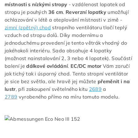
místnosti s nízkými stropy
- vzdálenost lopatek od
stropu je pouhých
36 cm
.
Reverzní lopatky
umožňují
ochlazování v létě a oteplování místnosti v zimě -
zimní (zpětný) chod
stropního ventilátoru tlačí teplý
vzduch od stropu dolů. Díky modernímu a
jednoduchému provedení je tento větrák vhodný do
jakéhokoli interiéru. Sada obsahuje 4 lopatky
(možnost nainstalování 2, 3 nebo 4 lopatek). Součástí
balení je
dálkové ovládání
.
EC/DC motor
Vám zaručí
jak tichý tak i úsporný chod. Tento stropní ventilátor
je sice bez světla, ale hravě jej můžete
přeměnit i na
lustr
, při zakoupení světelného kitu
2689
a
2789
vyrobeného přímo na míru tomuto modelu.