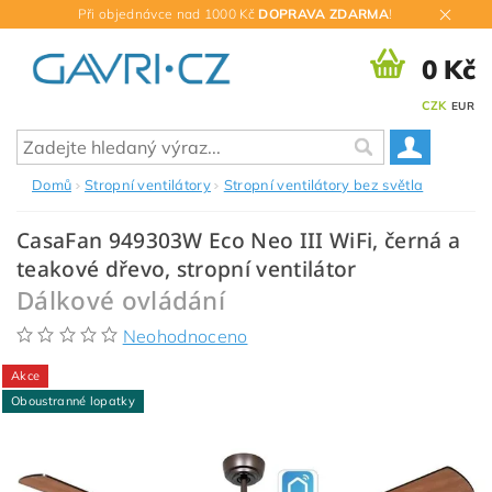
Při objednávce nad 1000 Kč
DOPRAVA ZDARMA
!
0 Kč
CZK
EUR
Domů
Stropní ventilátory
Stropní ventilátory bez světla
CasaFan 949303W Eco Neo III WiFi, černá a
teakové dřevo, stropní ventilátor
Dálkové ovládání
Neohodnoceno
Akce
Oboustranné lopatky