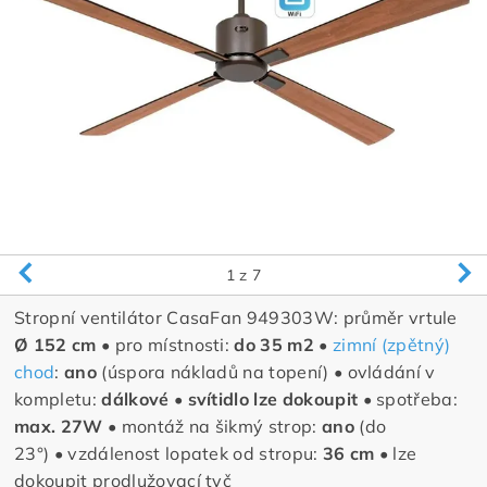
1
z 7
Stropní ventilátor CasaFan
949303W
: průměr vrtule
Ø 152 cm •
pro místnosti:
do 35 m2 •
zimní (zpětný)
chod
:
ano
(úspora nákladů na topení)
•
ovládání v
kompletu:
dálkové •
svítidlo lze dokoupit •
spotřeba:
max. 27W •
montáž na šikmý strop:
ano
(do
23°)
•
vzdálenost lopatek od stropu:
36 cm •
lze
dokoupit prodlužovací tyč