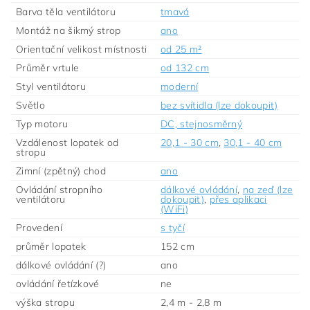
Barva těla ventilátoru
tmavá
Montáž na šikmý strop
ano
Orientační velikost místnosti
od 25 m²
Průměr vrtule
od 132 cm
Styl ventilátoru
moderní
Světlo
bez svítidla (lze dokoupit)
Typ motoru
DC, stejnosměrný
Vzdálenost lopatek od
20,1 - 30 cm
,
30,1 - 40 cm
stropu
Zimní (zpětný) chod
ano
Ovládání stropního
dálkové ovládání
,
na zeď (lze
ventilátoru
dokoupit)
,
přes aplikaci
(WiFi)
Provedení
s tyčí
průměr lopatek
152 cm
dálkové ovládání (?)
ano
ovládání řetízkové
ne
výška stropu
2,4 m - 2,8 m