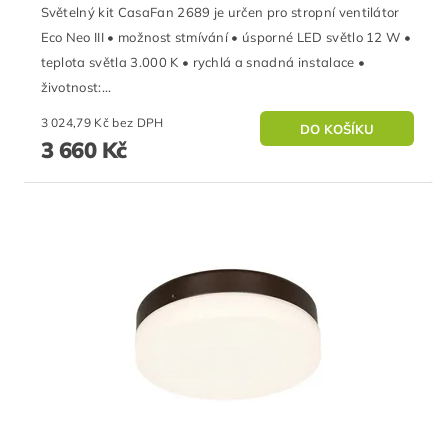
Světelný kit CasaFan 2689 je určen pro stropní ventilátor
Eco Neo III • možnost stmívání • úsporné LED světlo 12 W •
teplota světla 3.000 K • rychlá a snadná instalace •
životnost:...
3 024,79 Kč bez DPH
3 660 Kč