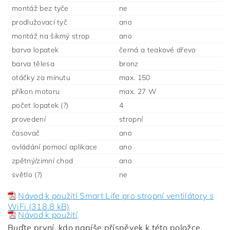
montáž bez tyče
ne
prodlužovací tyč
ano
montáž na šikmý strop
ano
barva lopatek
černá a teakové dřevo
barva tělesa
bronz
otáčky za minutu
max. 150
příkon motoru
max. 27 W
počet lopatek (?)
4
provedení
stropní
časovač
ano
ovládání pomocí aplikace
ano
zpětný/zimní chod
ano
světlo (?)
ne
Návod k použití Smart Life pro stropní ventilátory s
WiFi (318.8 kB)
Návod k použití
Buďte první, kdo napíše příspěvek k této položce.