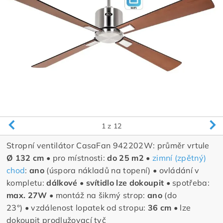
1
z 12
Stropní ventilátor CasaFan 942202W: průměr vrtule
Ø 132 cm •
pro místnosti:
do 25 m2 •
zimní (zpětný)
chod
:
ano
(úspora nákladů na topení)
•
ovládání v
kompletu:
dálkové •
svítidlo lze dokoupit •
spotřeba:
max. 27W •
montáž na šikmý strop:
ano
(do
23°)
•
vzdálenost lopatek od stropu:
36 cm •
lze
dokoupit prodlužovací tyč