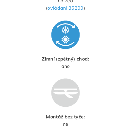
na zeď
(
ovládání 86200
)
Zimní (zpětný) chod:
ano
Montáž bez tyče:
ne