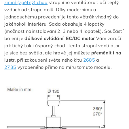
zimní (zpětný) chod
stropního ventilátoru tlačí teplý
vzduch od stropu dolů. Díky modernímu a
jednoduchému provedení je tento větrák vhodný do
jakéhokoli interiéru. Sada obsahuje 4 lopatky
(možnost nainstalování 2, 3 nebo 4 lopatek). Součástí
balení je
dálkové ovládání
.
EC/DC motor
Vám zaručí
jak tichý tak i úsporný chod. Tento stropní ventilátor
je sice bez světla, ale hravě jej můžete
přeměnit i na
lustr
, při zakoupení světelného kitu
2685
a
2785
vyrobeného přímo na míru tomuto modelu.