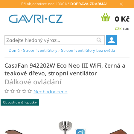
Při objednávce nad 1000 Kč
DOPRAVA ZDARMA
!
0 Kč
CZK
EUR
Domů
Stropní ventilátory
Stropní ventilátory bez světla
CasaFan 942202W Eco Neo III WiFi, černá a
teakové dřevo, stropní ventilátor
Dálkové ovládání
Neohodnoceno
Oboustranné lopatky