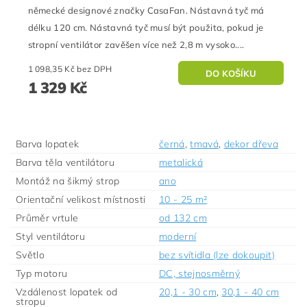
německé designové značky CasaFan. Nástavná tyč má
délku 120 cm. Nástavná tyč musí být použita, pokud je
stropní ventilátor zavěšen více než 2,8 m vysoko....
1 098,35 Kč bez DPH
1 329 Kč
Barva lopatek
černá
,
tmavá
,
dekor dřeva
Barva těla ventilátoru
metalická
Montáž na šikmý strop
ano
Orientační velikost místnosti
10 - 25 m²
Průměr vrtule
od 132 cm
Styl ventilátoru
moderní
Světlo
bez svítidla (lze dokoupit)
Typ motoru
DC, stejnosměrný
Vzdálenost lopatek od
20,1 - 30 cm
,
30,1 - 40 cm
stropu