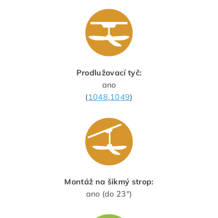
Prodlužovací tyč:
ano
(
1048
,
1049
)
Montáž na šikmý strop:
ano (do 23°)