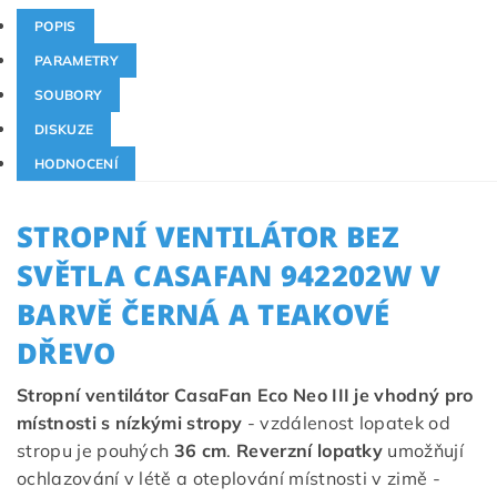
POPIS
PARAMETRY
SOUBORY
DISKUZE
HODNOCENÍ
STROPNÍ VENTILÁTOR BEZ
SVĚTLA CASAFAN
942202W
V
BARVĚ ČERNÁ A TEAKOVÉ
DŘEVO
Stropní ventilátor CasaFan Eco Neo III je vhodný pro
místnosti s nízkými stropy
- vzdálenost lopatek od
stropu je pouhých
36 cm
.
Reverzní lopatky
umožňují
ochlazování v létě a oteplování místnosti v zimě -