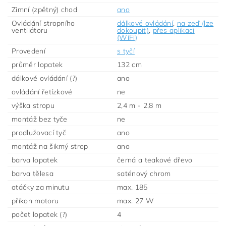
Zimní (zpětný) chod
ano
Ovládání stropního
dálkové ovládání
,
na zeď (lze
ventilátoru
dokoupit)
,
přes aplikaci
(WiFi)
Provedení
s tyčí
průměr lopatek
132 cm
dálkové ovládání (?)
ano
ovládání řetízkové
ne
výška stropu
2,4 m - 2,8 m
montáž bez tyče
ne
prodlužovací tyč
ano
montáž na šikmý strop
ano
barva lopatek
černá a teakové dřevo
barva tělesa
saténový chrom
otáčky za minutu
max. 185
příkon motoru
max. 27 W
počet lopatek (?)
4