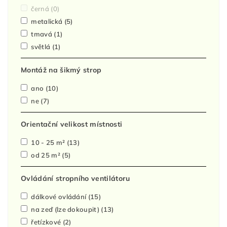
černá
(0)
metalická
(5)
tmavá
(1)
světlá
(1)
Montáž na šikmý strop
ano
(10)
ne
(7)
Orientační velikost místnosti
10 - 25 m²
(13)
od 25 m²
(5)
Ovládání stropního ventilátoru
dálkové ovládání
(15)
na zeď (lze dokoupit)
(13)
řetízkové
(2)