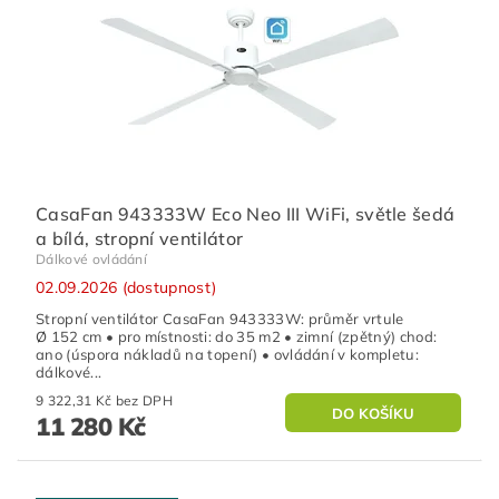
CasaFan 943333W Eco Neo III WiFi, světle šedá
a bílá, stropní ventilátor
Dálkové ovládání
02.09.2026 (dostupnost)
Stropní ventilátor CasaFan 943333W: průměr vrtule
Ø 152 cm • pro místnosti: do 35 m2 • zimní (zpětný) chod:
ano (úspora nákladů na topení) • ovládání v kompletu:
dálkové...
9 322,31 Kč bez DPH
11 280 Kč