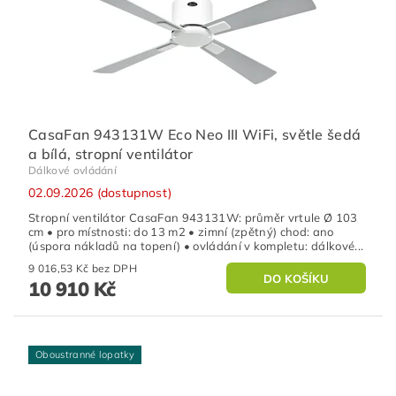
CasaFan 943131W Eco Neo III WiFi, světle šedá
a bílá, stropní ventilátor
Dálkové ovládání
02.09.2026 (dostupnost)
Stropní ventilátor CasaFan 943131W: průměr vrtule Ø 103
cm • pro místnosti: do 13 m2 • zimní (zpětný) chod: ano
(úspora nákladů na topení) • ovládání v kompletu: dálkové...
9 016,53 Kč bez DPH
10 910 Kč
Oboustranné lopatky