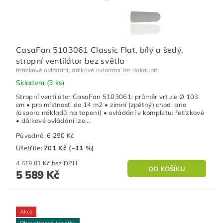
CasaFan 5103061 Classic Flat, bílý a šedý,
stropní ventilátor bez světla
řetízkové ovládání, dálkové ovládání lze dokoupit
Skladem
(3 ks)
Stropní ventilátor CasaFan 5103061: průměr vrtule Ø 103
cm • pro místnosti do 14 m2 • zimní (zpětný) chod: ano
(úspora nákladů na topení) • ovládání v kompletu: řetízkové
• dálkové ovládání lze...
Původně:
6 290 Kč
Ušetříte
:
701 Kč (–11 %)
4 619,01 Kč bez DPH
5 589 Kč
Akce