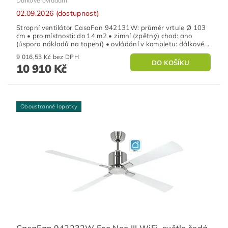
Dálkové ovládání
02.09.2026 (dostupnost)
Stropní ventilátor CasaFan 942131W: průměr vrtule Ø 103
cm • pro místnosti: do 14 m2 • zimní (zpětný) chod: ano
(úspora nákladů na topení) • ovládání v kompletu: dálkové...
9 016,53 Kč bez DPH
10 910 Kč
Oboustranné lopatky