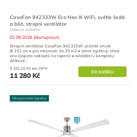
CasaFan 942333W Eco Neo III WiFi, světle šedá
a bílá, stropní ventilátor
Dálkové ovládání
02.09.2026 (dostupnost)
Stropní ventilátor CasaFan 942333W: průměr vrtule
Ø 152 cm • pro místnosti: do 35 m2 • zimní (zpětný) chod:
ano (úspora nákladů na topení) • ovládání v kompletu:
dálkové...
9 322,31 Kč bez DPH
11 280 Kč
Oboustranné lopatky