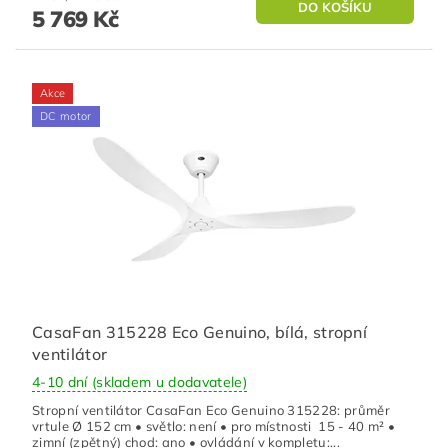
5 769 Kč
Akce
DC motor
CasaFan 315228 Eco Genuino, bílá, stropní
ventilátor
4-10 dní (skladem u dodavatele)
Stropní ventilátor CasaFan Eco Genuino 315228: průměr
vrtule Ø 152 cm • světlo: není • pro místnosti 15 - 40 m² •
zimní (zpětný) chod: ano • ovládání v kompletu:...