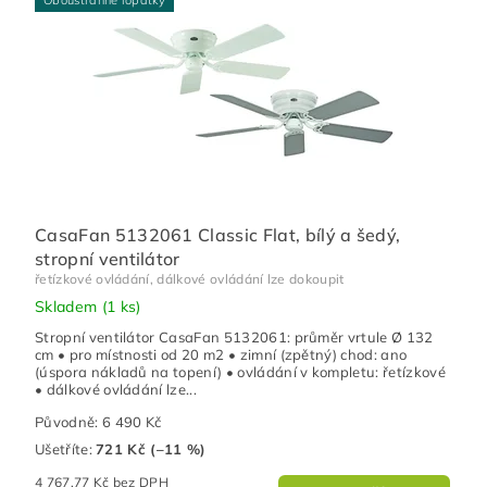
Oboustranné lopatky
CasaFan 5132061 Classic Flat, bílý a šedý,
stropní ventilátor
řetízkové ovládání, dálkové ovládání lze dokoupit
Skladem
(1 ks)
Stropní ventilátor CasaFan 5132061: průměr vrtule Ø 132
cm • pro místnosti od 20 m2 • zimní (zpětný) chod: ano
(úspora nákladů na topení) • ovládání v kompletu: řetízkové
• dálkové ovládání lze...
Původně:
6 490 Kč
Ušetříte
:
721 Kč (–11 %)
4 767,77 Kč bez DPH