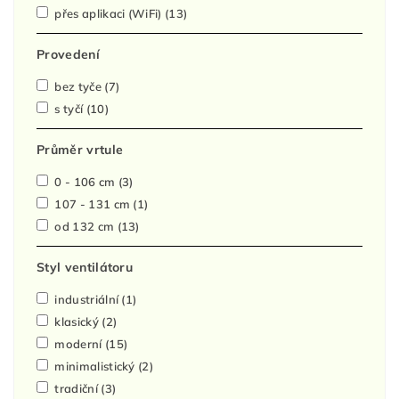
přes aplikaci (WiFi)
(13)
Provedení
bez tyče
(7)
s tyčí
(10)
Průměr vrtule
0 - 106 cm
(3)
107 - 131 cm
(1)
od 132 cm
(13)
Styl ventilátoru
industriální
(1)
klasický
(2)
moderní
(15)
minimalistický
(2)
tradiční
(3)