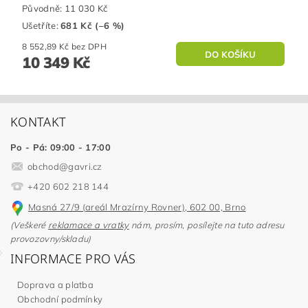
Původně:
11 030 Kč
Ušetříte
:
681 Kč (–6 %)
8 552,89 Kč bez DPH
10 349 Kč
KONTAKT
Po - Pá: 09:00 - 17:00
obchod
@
gavri.cz
+420 602 218 144
Masná 27/9 (areál Mrazírny Rovner), 602 00, Brno
(Veškeré
reklamace a vratky
nám, prosím, posílejte na tuto adresu
provozovny/skladu)
INFORMACE PRO VÁS
Doprava a platba
Obchodní podmínky