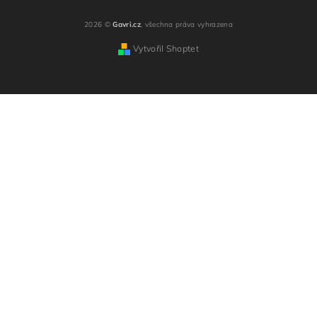
2026 ©
Gavri.cz
, všechna práva vyhrazena
Vytvořil Shoptet