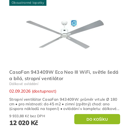
Oboustranné lopatky
CasaFan 943409W Eco Neo III WiFi, světle šedá
a bílá, stropní ventilátor
Dálkové ovládání
02.09.2026 (dostupnost)
Stropní ventilátor CasaFan 943409W: průměr vrtule Ø 180
cm • pro místnosti: do 45 m2 • zimní (zpětný) chod: ano
(úspora nákladů na topení) • ovládání v kompletu: dálkové...
9 933,88 Kč bez DPH
12 020 Kč