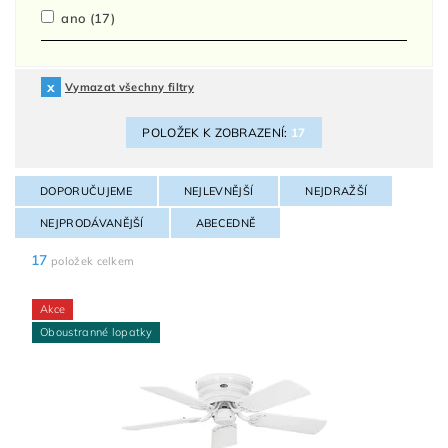
ano
(17)
Vymazat všechny filtry
POLOŽEK K ZOBRAZENÍ:
17
DOPORUČUJEME
NEJLEVNĚJŠÍ
NEJDRAŽŠÍ
NEJPRODÁVANĚJŠÍ
ABECEDNĚ
17
položek celkem
Akce
Oboustranné lopatky