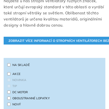
Najdete u nás stropní ventilátory různých značek,
které určují evropský standard v této oblasti a vyrábí
také stropní větráky se světlem. Oblíbenost těchto
ventilátorů je určena kvalitou materiálů, originálními
designy a hlavně dobrou cenou.
NA SKLADĚ
AKCE
NOVINKA
TIP
DC MOTOR
OBOUSTRANNÉ LOPATKY
NOVÝ