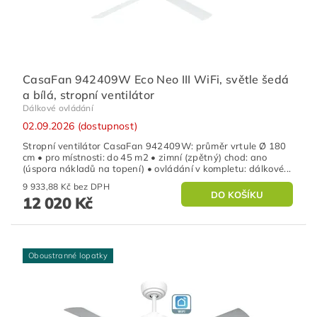
CasaFan 942409W Eco Neo III WiFi, světle šedá
a bílá, stropní ventilátor
Dálkové ovládání
02.09.2026 (dostupnost)
Stropní ventilátor CasaFan 942409W: průměr vrtule Ø 180
cm • pro místnosti: do 45 m2 • zimní (zpětný) chod: ano
(úspora nákladů na topení) • ovládání v kompletu: dálkové...
9 933,88 Kč bez DPH
12 020 Kč
Oboustranné lopatky