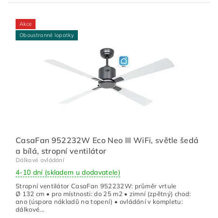
Akce
Oboustranné lopatky
CasaFan 952232W Eco Neo III WiFi, světle šedá
a bílá, stropní ventilátor
Dálkové ovládání
4-10 dní (skladem u dodavatele)
Stropní ventilátor CasaFan 952232W: průměr vrtule
Ø 132 cm • pro místnosti: do 25 m2 • zimní (zpětný) chod:
ano (úspora nákladů na topení) • ovládání v kompletu:
dálkové...