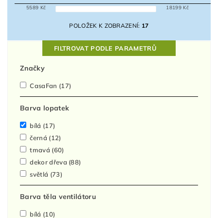
5589
Kč
18199
Kč
POLOŽEK K ZOBRAZENÍ:
17
FILTROVAT PODLE PARAMETRŮ
Značky
CasaFan
(17)
Barva lopatek
bílá
(17)
černá
(12)
tmavá
(60)
dekor dřeva
(88)
světlá
(73)
Barva těla ventilátoru
bílá
(10)