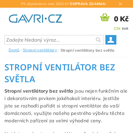
Při objednávce nad 1000 Kč
DOPRAVA ZDARMA
!
0 Kč
CZK
EUR
Domů
Stropní ventilátory
Stropní ventilátory bez světla
STROPNÍ VENTILÁTOR BEZ
SVĚTLA
Stropní ventilátory bez světla
jsou nejen funkčním ale
i dekorativním prvkem jakéhokoli interiéru. Jestliže
jste se rozhodli pořídit si stropní ventilátor do vaší
domácnosti, využijte našeho pestrého výběru těchto
moderních zařízení za velmi výhodné ceny.