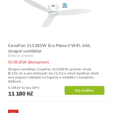
CasaFan 313283W Eco Plano II WiFi, bílá,
stropní ventilátor
Dálkové ovládání
02.09.2026 (dostupnost)
Stropní ventilátor CasaFan 313283W: průměr vrtule
Ø 132 cm • pro místnosti: do 22 m2 • zimní (zpětný) chod:
ano (úspora nákladů na topení) • ovládání v kompletu:
dálkové...
9 239,67 Kč bez DPH
11 180 Kč
Akce