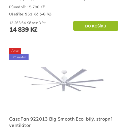
Původně:
15 790 Kč
Ušetříte
:
951 Kč (–6 %)
12 263,64 Kč bez DPH
14 839 Kč
Akce
DC motor
CasaFan 922013 Big Smooth Eco, bílý, stropní
ventilátor