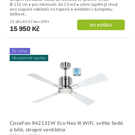
Ø 132 cm • pro místnosti: do 23 m2 • zimní (zpětný) chod:
ano (úspora nákladů na topení) • ovládání v kompletu:
dálkové...
13 181,82 Kč bez DPH
15 950 Kč
DC motor
Oboustranné lopatky
CasaFan 942131W Eco Neo III WiFi, světle šedá
a bílá, stropní ventilátor