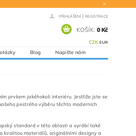
|
PŘIHLÁŠENÍ
REGISTRACE
KOŠÍK:
0 Kč
CZK
EUR
 otázky
Blog
Napište nám
ím prvkem jakéhokoli interiéru. Jestliže jste se
te našeho pestrého výběru těchto moderních
ropský standard v této oblasti a vyrábí také
a kvalitou materiálů, originálními designy a