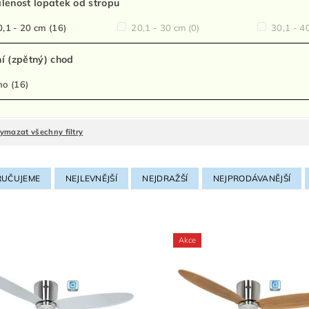
lenost lopatek od stropu
,1 - 20 cm
(16)
20,1 - 30 cm
(0)
30,1 - 4
í (zpětný) chod
no
(16)
ymazat všechny filtry
UČUJEME
NEJLEVNĚJŠÍ
NEJDRAŽŠÍ
NEJPRODÁVANĚJŠÍ
Akce