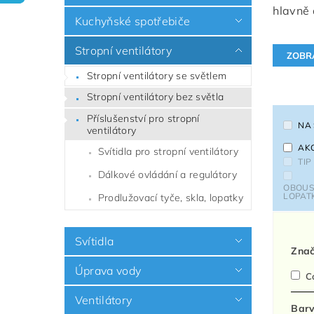
hlavně 
Kuchyňské spotřebiče
Stropní ventilátory
Stropní ventilátory se světlem
Stropní ventilátory bez světla
Příslušenství pro stropní
NA
ventilátory
AK
Svítidla pro stropní ventilátory
TIP
Dálkové ovládání a regulátory
OBOUS
LOPAT
Prodlužovací tyče, skla, lopatky
Svítidla
Zna
Úprava vody
C
Ventilátory
Barv