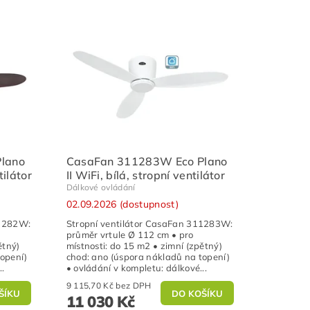
lano
CasaFan 311283W Eco Plano
tilátor
II WiFi, bílá, stropní ventilátor
Dálkové ovládání
02.09.2026 (dostupnost)
11282W:
Stropní ventilátor CasaFan 311283W:
průměr vrtule Ø 112 cm • pro
ětný)
místnosti: do 15 m2 • zimní (zpětný)
topení)
chod: ano (úspora nákladů na topení)
..
• ovládání v kompletu: dálkové...
9 115,70 Kč bez DPH
11 030 Kč