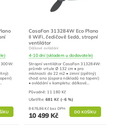
lano
CasaFan 313284W Eco Plano
pní
II WiFi, čedičově šedá, stropní
ventilátor
Dálkové ovládání
le)
4-10 dní (skladem u dodavatele)
13300W:
Stropní ventilátor CasaFan 313284W:
průměr vrtule Ø 132 cm • pro
ětný)
místnosti: do 22 m2 • zimní (zpětný)
topení)
chod: ano (úspora nákladů na topení)
..
• ovládání v kompletu: dálkové...
Původně:
11 180 Kč
Ušetříte
:
681 Kč (–6 %)
8 676,86 Kč bez DPH
10 499 Kč