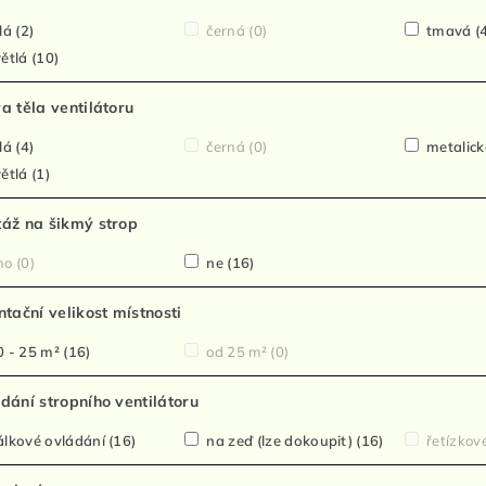
lá
(2)
černá
(0)
tmavá
(
ětlá
(10)
a těla ventilátoru
lá
(4)
černá
(0)
metalic
ětlá
(1)
áž na šikmý strop
no
(0)
ne
(16)
ntační velikost místnosti
 - 25 m²
(16)
od 25 m²
(0)
dání stropního ventilátoru
lkové ovládání
(16)
na zeď (lze dokoupit)
(16)
řetízkov