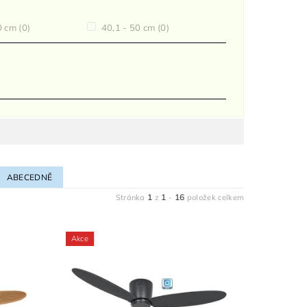
0 cm
(0)
40,1 - 50 cm
(0)
ABECEDNĚ
1
1
16
Stránka
z
-
položek celkem
Akce