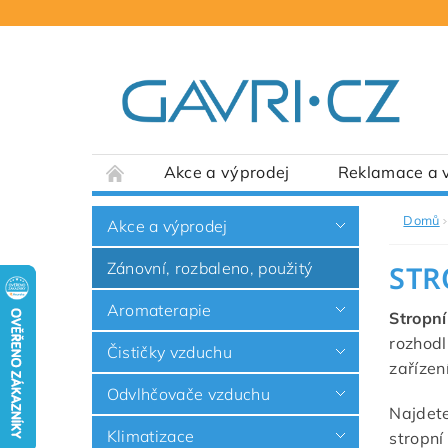
Akce a výprodej
Reklamace a v
Domů
Akce a výprodej
Zánovní, rozbaleno, použitý
STR
Aromaterapie
Stropní
rozhodl
Čističky vzduchu
zařízen
Odvlhčovače vzduchu
Najdete
Klimatizace
stropní