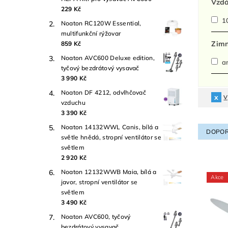
Vzdá
229 Kč
10
Noaton RC120W Essential,
multifunkční rýžovar
Zimn
859 Kč
Noaton AVC600 Deluxe edition,
a
tyčový bezdrátový vysavač
3 990 Kč
Noaton DF 4212, odvlhčovač
V
vzduchu
3 390 Kč
Noaton 14132WWL Canis, bílá a
DOPOR
světle hnědá, stropní ventilátor se
světlem
2 920 Kč
Noaton 12132WWB Maia, bílá a
Akce
javor, stropní ventilátor se
světlem
3 490 Kč
Noaton AVC600, tyčový
bezdrátový vysavač