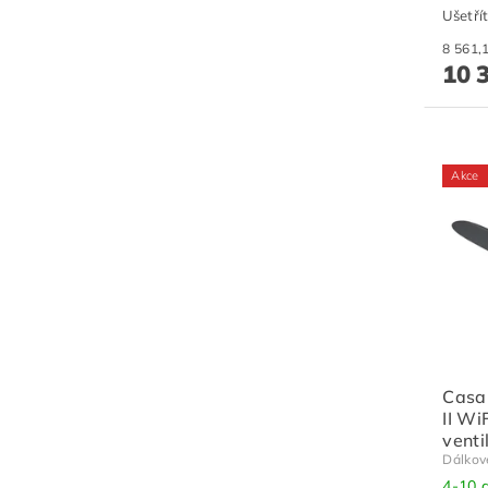
Ušetří
10 
Akce
Casa
II Wi
venti
Dálkov
4-10 