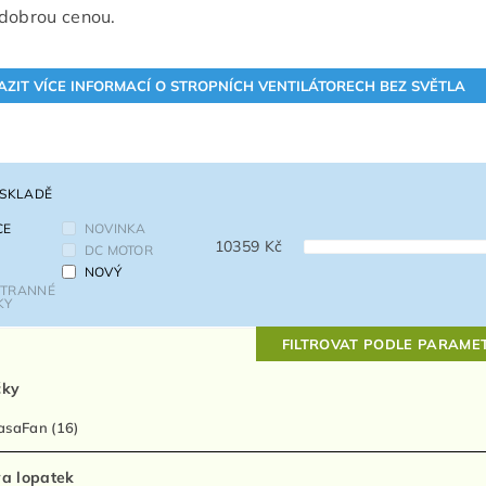
dobrou cenou.
 SKLADĚ
CE
NOVINKA
10359
Kč
DC MOTOR
NOVÝ
TRANNÉ
KY
FILTROVAT PODLE PARAME
čky
asaFan
(16)
a lopatek