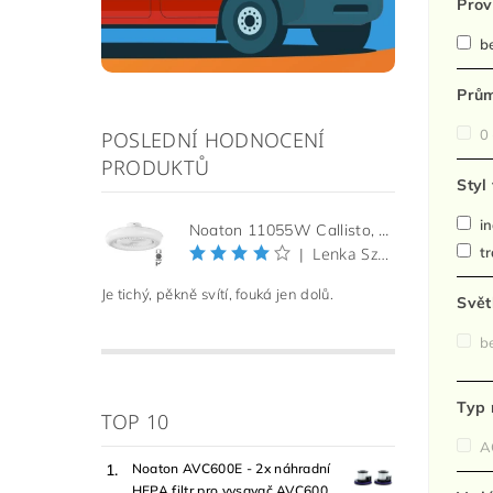
Prov
be
Prům
0 
POSLEDNÍ HODNOCENÍ
PRODUKTŮ
Styl
in
Noaton 11055W Callisto, bílá, stropní ventilátor se světlem
Lenka Szelkeová
tr
|
Je tichý, pěkně svítí, fouká jen dolů.
Svět
be
Typ 
TOP 10
AC
Noaton AVC600E - 2x náhradní
HEPA filtr pro vysavač AVC600