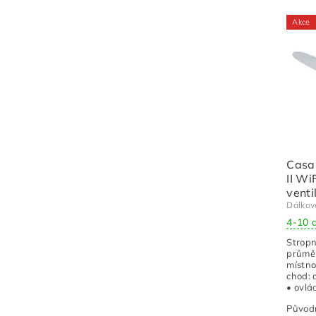
Akce
Casa
II Wi
venti
Dálkov
4-10 
Stropn
průměr
místno
chod: 
• ovlá
Původ