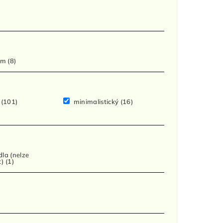
cm
(8)
í
(101)
minimalistický
(16)
dla (nelze
t)
(1)