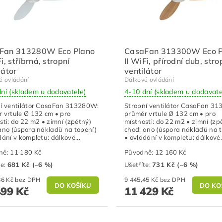
Fan 313280W Eco Plano
CasaFan 313300W Eco P
Fi, stříbrná, stropní
II WiFi, přírodní dub, stro
látor
ventilátor
é ovládání
Dálkové ovládání
dní (skladem u dodavatele)
4-10 dní (skladem u dodavate
í ventilátor CasaFan 313280W:
Stropní ventilátor CasaFan 3
 vrtule Ø 132 cm • pro
průměr vrtule Ø 132 cm • pro
sti: do 22 m2 • zimní (zpětný)
místnosti: do 22 m2 • zimní (zp
ano (úspora nákladů na topení)
chod: ano (úspora nákladů na 
dání v kompletu: dálkové...
• ovládání v kompletu: dálkové.
ně:
11 180 Kč
Původně:
12 160 Kč
te
:
681 Kč (–6 %)
Ušetříte
:
731 Kč (–6 %)
8 676,86 Kč bez DPH
9 445,45 Kč bez DPH
499 Kč
11 429 Kč