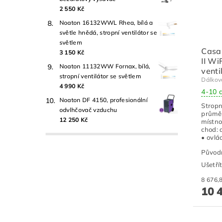
2 550 Kč
Noaton 16132WWL Rhea, bílá a
světle hnědá, stropní ventilátor se
světlem
Casa
3 150 Kč
II Wi
Noaton 11132WW Fornax, bílá,
venti
stropní ventilátor se světlem
Dálkov
4 990 Kč
4-10 
Noaton DF 4150, profesionální
Stropn
odvlhčovač vzduchu
průměr
12 250 Kč
místno
chod: 
• ovlá
Původ
Ušetří
10 