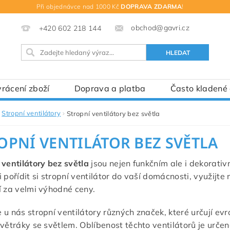
Při objednávce nad 1000 Kč
DOPRAVA ZDARMA
!
obchod@gavri.cz
+420 602 218 144
rácení zboží
Doprava a platba
Často kladené
Stropní ventilátory
Stropní ventilátory bez světla
OPNÍ VENTILÁTOR BEZ SVĚTLA
 ventilátory bez světla
jsou nejen funkčním ale i dekorativn
i pořídit si stropní ventilátor do vaší domácnosti, využij
í za velmi výhodné ceny.
 u nás stropní ventilátory různých značek, které určují ev
 větráky se světlem. Oblíbenost těchto ventilátorů je určen