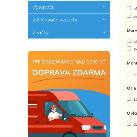
Vysavače
bí
sv
Zvlhčovače vzduchu
Barv
Značky
bí
sv
Mont
a
Orie
10
Ovlá
dá