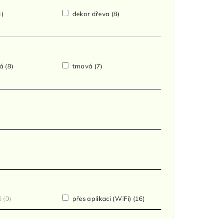
4)
dekor dřeva
(8)
ká
(8)
tmavá
(7)
é
(0)
přes aplikaci (WiFi)
(16)