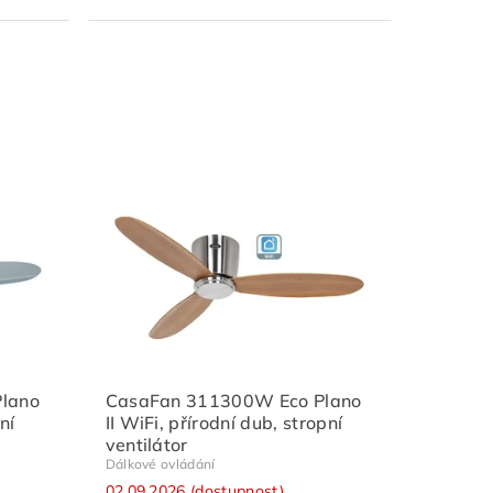
lano
CasaFan 311300W Eco Plano
ní
II WiFi, přírodní dub, stropní
ventilátor
Dálkové ovládání
02.09.2026 (dostupnost)