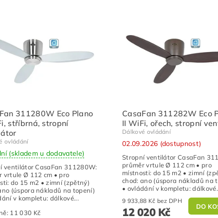
Fan 311280W Eco Plano
CasaFan 311282W Eco P
Fi, stříbrná, stropní
II WiFi, ořech, stropní ven
látor
Dálkové ovládání
é ovládání
02.09.2026 (dostupnost)
dní (skladem u dodavatele)
Stropní ventilátor CasaFan 3
průměr vrtule Ø 112 cm • pro
í ventilátor CasaFan 311280W:
místnosti: do 15 m2 • zimní (zp
 vrtule Ø 112 cm • pro
chod: ano (úspora nákladů na 
sti: do 15 m2 • zimní (zpětný)
• ovládání v kompletu: dálkové.
ano (úspora nákladů na topení)
dání v kompletu: dálkové...
9 933,88 Kč bez DPH
12 020 Kč
ně:
11 030 Kč