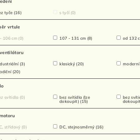
edení
z tyče
(16)
s tyčí
(0)
ěr vrtule
- 106 cm
(0)
107 - 131 cm
(8)
od 132 
 ventilátoru
dustriální
(3)
klasický
(20)
modern
adiční
(20)
lo
z svítidla
(0)
bez svítidla (lze
bez svíti
dokoupit)
(15)
dokoupi
motoru
, střídavý
(0)
DC, stejnosměrný
(16)