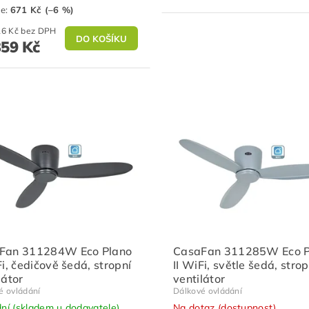
te
:
671 Kč (–6 %)
8 561,16 Kč bez DPH
359 Kč
Fan 311284W Eco Plano
CasaFan 311285W Eco P
Fi, čedičově šedá, stropní
II WiFi, světle šedá, strop
látor
ventilátor
é ovládání
Dálkové ovládání
dní (skladem u dodavatele)
Na dotaz (dostupnost)