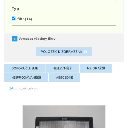
Typ
filtr
(14)
Vymazat všechny filtry
POLOŽEK K ZOBRAZENÍ:
14
DOPORUČUJEME
NEJLEVNĚJŠÍ
NEJDRAŽŠÍ
NEJPRODÁVANĚJŠÍ
ABECEDNĚ
14
položek celkem