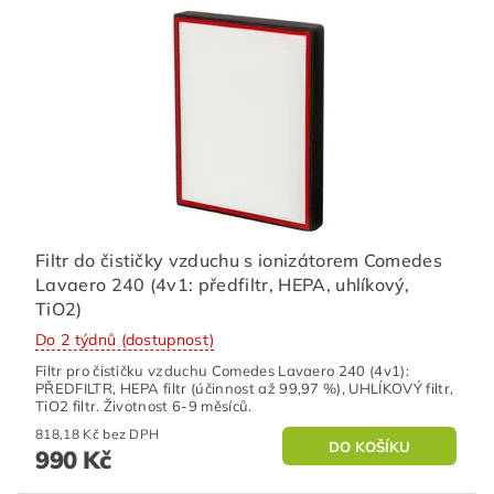
Filtr do čističky vzduchu s ionizátorem Comedes
Lavaero 240 (4v1: předfiltr, HEPA, uhlíkový,
TiO2)
Do 2 týdnů (dostupnost)
Filtr pro čističku vzduchu Comedes Lavaero 240 (4v1):
PŘEDFILTR, HEPA filtr (účinnost až 99,97 %), UHLÍKOVÝ filtr,
TiO2 filtr. Životnost 6-9 měsíců.
818,18 Kč bez DPH
990 Kč