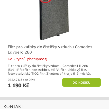
Filtr pro kuřáky do čističky vzduchu Comedes
Lavaero 280
Do 2 týdnů (dostupnost)
Filtr pro kuřáky do čističky vzduchu Comedes LR 280
(5v1): Předfiltr, nanostříbro, HEPA filtr, uhlíkový filtr,
fotokatalytický TiO2 filtr. Životnost filtru je 6-9 měsíců.
983,47 Kč bez DPH
1 190 Kč
KONTAKT