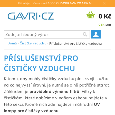
Při objednávce nad 1000 Kč
DOPRAVA ZDARMA
!
0 Kč
CZK
EUR
Domů
Čističky vzduchu
Příslušenství pro čističky vzduchu
PŘÍSLUŠENSTVÍ PRO
ČISTIČKY VZDUCHU
K tomu, aby mohly čističky vzduchu plnit svoji službu
na co nejvyšší úrovni, je nutné se o ně patřičně starat.
Základem je
pravidelná výměna filtrů
. Filtry k
čističkám, které nabízíme v našem eshopu najdete v
této sekci. Kromě nich zde najdete i náhradní
UV
lampy pro čističky vzduchu
.