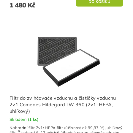
1 480 Kč
Filtr do zvlhčovače vzduchu a čističky vzduchu
2v1 Comedes Hildegard LW 360 (2v1: HEPA,
uhlíkový)
Skladem
(1 ks)
Náhradní filtr 2v1: HEPA filtr (účinnost až 99,97 %), uhlíkový
filtr. Životnost 6-12 měsíců. Vhodný pro zvlhčovač vzduchu