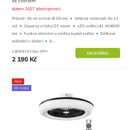
se světlem
duben 2027 (dostupnost)
•
Průměr: 45 cm (vrtule Ø 29 cm)
Velikost místnosti: do 12
•
•
m2
Úsporný a tichý DC motor
LED světlo (41 W/4800
•
•
lm)
Funkce stmívání a změna teplot světla
Dálkové
•
ovládání v balení
6...
1 809,92 Kč bez DPH
2 190 Kč
Akce
DC motor