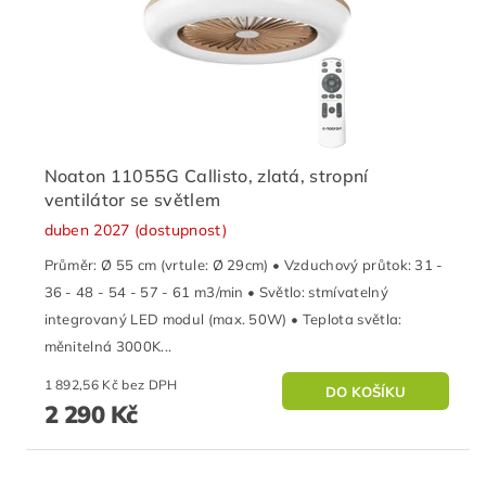
Noaton 11055G Callisto, zlatá, stropní
ventilátor se světlem
duben 2027 (dostupnost)
Průměr: Ø 55 cm (vrtule: Ø 29cm) • Vzduchový průtok: 31 -
36 - 48 - 54 - 57 - 61 m3/min • Světlo: stmívatelný
integrovaný LED modul (max. 50W) • Teplota světla:
měnitelná 3000K...
1 892,56 Kč bez DPH
2 290 Kč