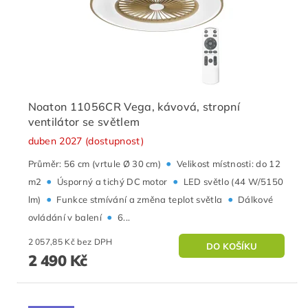
Noaton 11056CR Vega, kávová, stropní
ventilátor se světlem
duben 2027 (dostupnost)
•
Průměr: 56 cm (vrtule Ø 30 cm)
Velikost místnosti: do 12
•
•
m2
Úsporný a tichý DC motor
LED světlo (44 W/5150
•
•
lm)
Funkce stmívání a změna teplot světla
Dálkové
•
ovládání v balení
6...
2 057,85 Kč bez DPH
2 490 Kč