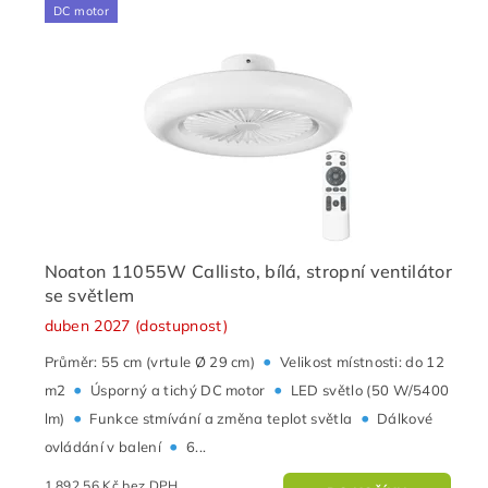
DC motor
Noaton 11055W Callisto, bílá, stropní ventilátor
se světlem
duben 2027 (dostupnost)
•
Průměr: 55 cm (vrtule Ø 29 cm)
Velikost místnosti: do 12
•
•
m2
Úsporný a tichý DC motor
LED světlo (50 W/5400
•
•
lm)
Funkce stmívání a změna teplot světla
Dálkové
•
ovládání v balení
6...
1 892,56 Kč bez DPH