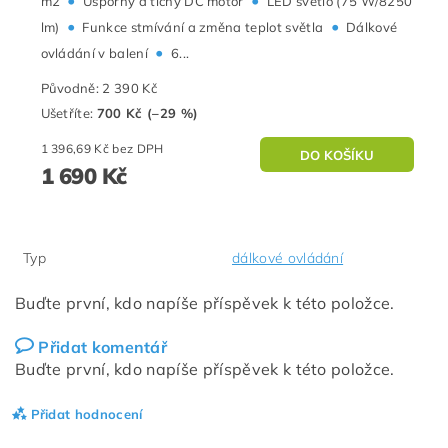
•
•
m2
Úsporný a tichý DC motor
LED světlo (75 W/8250
•
•
lm)
Funkce stmívání a změna teplot světla
Dálkové
•
ovládání v balení
6...
Původně:
2 390 Kč
Ušetříte
:
700 Kč (–29 %)
1 396,69 Kč bez DPH
1 690 Kč
Typ
dálkové ovládání
Buďte první, kdo napíše příspěvek k této položce.
Přidat komentář
Buďte první, kdo napíše příspěvek k této položce.
Přidat hodnocení