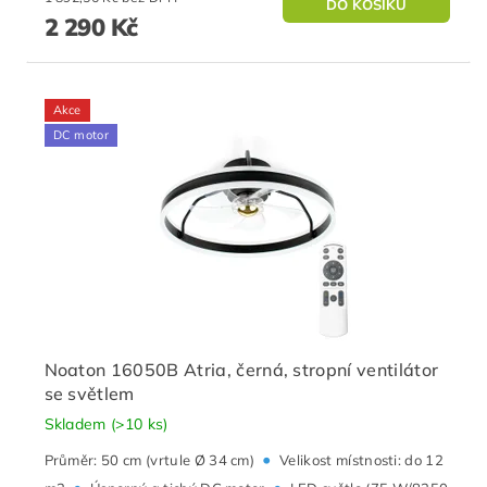
2 290 Kč
Akce
DC motor
Noaton 16050B Atria, černá, stropní ventilátor
se světlem
Skladem
(>10 ks)
•
Průměr: 50 cm (vrtule Ø 34 cm)
Velikost místnosti: do 12