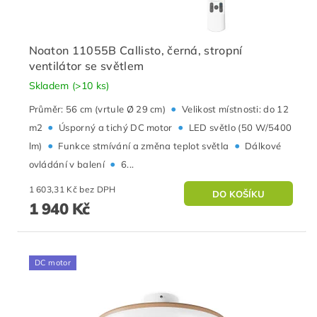
Noaton 11055B Callisto, černá, stropní
ventilátor se světlem
Skladem
(>10 ks)
•
Průměr: 56 cm (vrtule Ø 29 cm)
Velikost místnosti: do 12
•
•
m2
Úsporný a tichý DC motor
LED světlo (50 W/5400
•
•
lm)
Funkce stmívání a změna teplot světla
Dálkové
•
ovládání v balení
6...
1 603,31 Kč bez DPH
1 940 Kč
DC motor