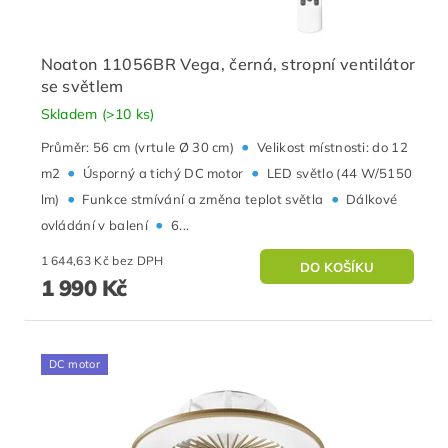
Noaton 11056BR Vega, černá, stropní ventilátor
se světlem
Skladem
(>10 ks)
•
Průměr: 56 cm (vrtule Ø 30 cm)
Velikost místnosti: do 12
•
•
m2
Úsporný a tichý DC motor
LED světlo (44 W/5150
•
•
lm)
Funkce stmívání a změna teplot světla
Dálkové
•
ovládání v balení
6...
1 644,63 Kč bez DPH
1 990 Kč
DC motor