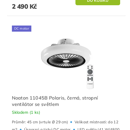
2 490 Kč
DC motor
Noaton 11045B Polaris, černá, stropní
ventilátor se světlem
Skladem
(1 ks)
•
Průměr: 45 cm (vrtule Ø 29 cm)
Velikost místnosti: do 12
•
•
m2
Úsporný a tichý DC motor
LED světlo (41 W/4800