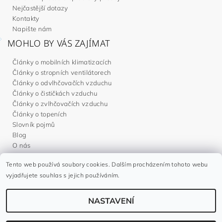
Nejčastější dotazy
Kontakty
Napište nám
MOHLO BY VÁS ZAJÍMAT
Články o mobilních klimatizacích
Články o stropních ventilátorech
Články o odvlhčovačích vzduchu
Články o čističkách vzduchu
Články o zvlhčovačích vzduchu
Články o topeních
Slovník pojmů
Blog
O nás
Tento web používá soubory cookies. Dalším procházením tohoto webu
Noaton.cz
|
Noaton.de
|
Noaton.es
|
Gavri.sk
|
Gavri.es
vyjadřujete souhlas s jejich používáním.
NASTAVENÍ
2026 ©
Gavri.cz
, všechna práva vyhrazena
Vytvořil Shoptet