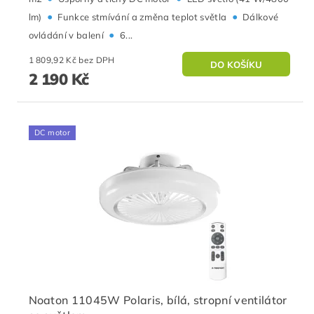
•
•
lm)
Funkce stmívání a změna teplot světla
Dálkové
•
ovládání v balení
6...
1 809,92 Kč bez DPH
2 190 Kč
DC motor
Noaton 11045W Polaris, bílá, stropní ventilátor