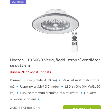
DC motor
Noaton 11056GR Vega, šedá, stropní ventilátor
se světlem
duben 2027 (dostupnost)
•
Průměr: 56 cm (vrtule Ø 30 cm)
Velikost místnosti: do 12
•
•
m2
Úsporný a tichý DC motor
LED světlo (44 W/5150
•
•
lm)
Funkce stmívání a změna teplot světla
Dálkové
•
ovládání v balení
6...
2 057,85 Kč bez DPH