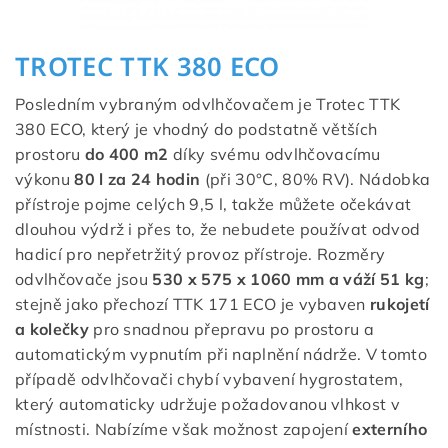
TROTEC TTK 380 ECO
Posledním vybraným odvlhčovačem je Trotec TTK
380 ECO, který je vhodný do podstatně větších
prostoru
do 400 m2
díky svému odvlhčovacímu
výkonu
80 l za 24 hodin
(při 30°C, 80% RV). Nádobka
přístroje pojme celých 9,5 l, takže můžete očekávat
dlouhou výdrž i přes to, že nebudete používat odvod
hadicí pro nepřetržitý provoz přístroje. Rozměry
odvlhčovače jsou
530 x 575 x 1060 mm a váží 51 kg
;
stejně jako přechozí TTK 171 ECO je vybaven
rukojetí
a kolečky
pro snadnou přepravu po prostoru a
automatickým vypnutím při naplnění nádrže. V tomto
případě odvlhčovači chybí vybavení hygrostatem,
který automaticky udržuje požadovanou vlhkost v
místnosti. Nabízíme však možnost zapojení
externího