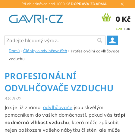
Při objednávce nad 1000 Kč
DOPRAVA ZDARMA
!
0 Kč
CZK
EUR
Domů
Články o odvlhčovačích
Profesionální odvlhčovače
vzduchu
PROFESIONÁLNÍ
ODVLHČOVAČE VZDUCHU
8.8.2022
Jak je již známo,
odvlhčovače
jsou skvělým
pomocníkem do vašich domácností, pokud vás
trápí
nadměrná vlhkost vzduchu
, která může způsobit
nejen poškození vašeho nábytku či stěn, ale může