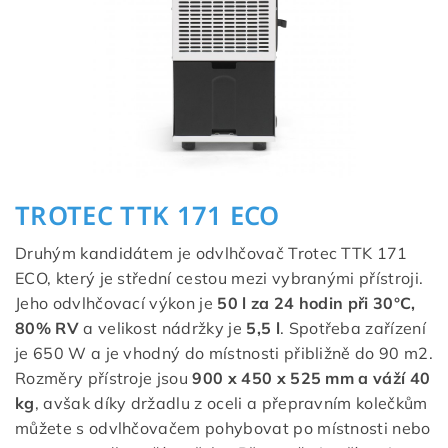
TROTEC TTK 171 ECO
Druhým kandidátem je odvlhčovač Trotec TTK 171
ECO, který je střední cestou mezi vybranými přístroji.
Jeho odvlhčovací výkon je
50 l za 24 hodin při 30°C,
80% RV
a velikost nádržky je
5,5 l
. Spotřeba zařízení
je 650 W a je vhodný do místnosti přibližně do 90 m2.
Rozměry přístroje jsou
900 x 450 x 525 mm a váží 40
kg
, avšak díky držadlu z oceli a přepravním kolečkům
můžete s odvlhčovačem pohybovat po místnosti nebo