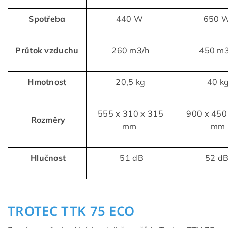
Spotřeba
440 W
650 
Průtok vzduchu
260 m3/h
450 m3
Hmotnost
20,5 kg
40 k
555 x 310 x 315
900 x 450
Rozměry
mm
mm
Hlučnost
51 dB
52 d
TROTEC TTK 75 ECO