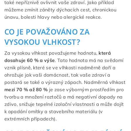
také nepříznivě ovlivnit vaše zdraví. Jako příklad
můžeme zmínit záněty dýchacích cest, chronickou
únavu, bolesti hlavy nebo alergické reakce.
CO JE POVAŽOVÁNO ZA
VYSOKOU VLHKOST?
Za vysokou vlhkost považujeme hodnotu,
která
dosahuje 60 % a výše
. Tato hodnota má na svědomí
vznik plísně, které se ve vlhkosti nadměrně daří a
ohrožuje jak vaši domácnost, tak vaše zdraví a
postará se také o výrazný zápach. Nadměrná vlhkost
mezi 70 % až 80 %
je zase výborným prostředím pro
tvorbu a množení roztočů a má negativní dopady na
zdivo, snižuje tepelné izolační vlastnosti a může dojít
k opadání omítky a stavebního materiálu (v
extrémních případech).