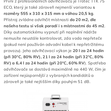
První z profesionálních odvlhčovačů je Trotec TTK 75
ECO, který je také zároveň nejmenší variantou
s
rozměry 555 x 310 x 315 mm a váhou 20,5 kg
.
Přístroj zvládne odvlhčit místnosti
do 20 m2, dle
našeho testu si však poradí i s místnostmi do 45 m2
.
Díky automatickému vypnutí při naplnění nádrže
nemusíte neustále kontrolovat, zda voda nepřeteče
(pokud není používán odvodní kabel k nepřetržitému
provozu). Jeho odvlhčovací výkon je
20 l za 24 hodin
(při 30°C, 80% RV), 21 l za 24 hodin (při
32°C, 80%
RV) a 6,4 l za 24 hodin (při 20°C, 60% RV
). Spotřeba
odvlhčovače se dostává maximálně na 440 W, čím je
zařízení nejúspornější z vybraných kandidátů a
zároveň je také nejtišším díky pouhým 51 dB.