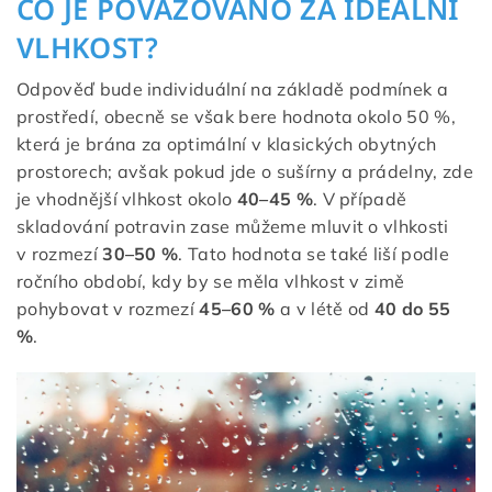
CO JE POVAŽOVÁNO ZA IDEÁLNÍ
VLHKOST?
Odpověď bude individuální na základě podmínek a
prostředí, obecně se však bere hodnota okolo 50 %,
která je brána za optimální v klasických obytných
prostorech; avšak pokud jde o sušírny a prádelny, zde
je vhodnější vlhkost okolo
40–45 %
. V případě
skladování potravin zase můžeme mluvit o vlhkosti
v rozmezí
30–50 %
. Tato hodnota se také liší podle
ročního období, kdy by se měla vlhkost v zimě
pohybovat v rozmezí
45–60 %
a v létě od
40 do 55
%
.