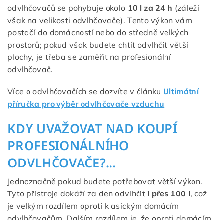
odvlhčovačů se pohybuje okolo
10 l za 24 h
(záleží
však na velikosti odvlhčovače). Tento výkon vám
postačí do domácností nebo do středně velkých
prostorů; pokud však budete chtít odvlhčit větší
plochy, je třeba se zaměřit na profesionální
odvlhčovač.
Více o odvlhčovačích se dozvíte v článku
Ultimátní
příručka pro výběr odvlhčovače vzduchu
KDY UVAŽOVAT NAD KOUPÍ
PROFESIONÁLNÍHO
ODVLHČOVAČE?...
Jednoznačně pokud budete potřebovat větší výkon.
Tyto přístroje dokáží za den odvlhčit
i přes 100 l
, což
je velkým rozdílem oproti klasickým domácím
odvlhčovačům. Dalším rozdílem je, že oproti domácím