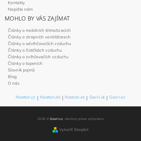
Kontakty
Napište nám
MOHLO BY VÁS ZAJÍMAT
Články o mobilních klimatizacích
Články o stropních ventilátorech
Články o odvlhčovačích vzduchu
Články o čističkách vzduchu
Články o zvlhčovačích vzduchu
Články o topeních
Slovník pojmů
Blog
O nás
Noaton.cz
|
Noaton.de
|
Noaton.es
|
Gavri.sk
|
Gavri.es
2026 ©
Gavri.cz
, všechna práva vyhrazena
Vytvořil Shoptet