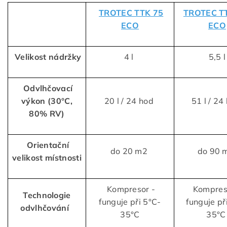
TROTEC TTK 75
TROTEC T
ECO
ECO
Velikost nádržky
4 l
5,5 l
Odvlhčovací
výkon (30°C,
20 l / 24 hod
51 l / 24
80% RV)
Orientační
do 20 m2
do 90 
velikost místnosti
Kompresor -
Kompres
Technologie
funguje při 5°C-
funguje př
odvlhčování
35°C
35°