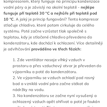
kompresorem, který funguje na principu kondenzace
vodní páry a je závislý na okolní teplotě -
nejlépe
funguje pří teplotě
30 °C a nejhůře při teplotě pod
10 °C
. A jaký je princip fungování? Tento kompresor
stlačuje chladivo, které potom cirkuluje do celého
systému. Poté začne vzrůstat tlak společně s
teplotou, kdy je stlačené chladivo převedeno do
kondenzátoru, kde dochází k ochlazení. Více detailněji
je odvlhčování
prováděno ve třech fázích:
Zde ventilátor nasaje vlhký vzduch v
prostoru a přes vzduchový otvor je převeden do
výparníku a poté do kondenzátoru.
Ve výparníku se vzduch ochladí pod rosný
bod a vzniklá vodní pára začne stékat do
nádržky na vodu.
Na kondenzátoru se začne nyní vysušený a
ochlazený vzduch opět ohřívat a poté je foukán