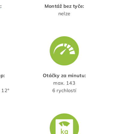
d
:
Montáž bez tyče:
nelze
p:
Otáčky za minutu:
max. 143
 12°
6 rychlostí