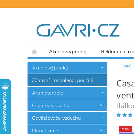
Akce a výprodej
Reklamace a v
Domů
Akce a výprodej
Zánovní, rozbaleno, použitý
Casa
vent
Aromaterapie
dálko
Čističky vzduchu
Odvlhčovače vzduchu
Akce
Klimatizace