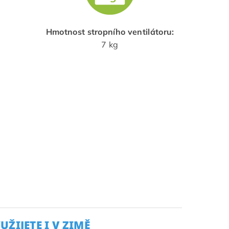
Hmotnost stropního ventilátoru:
7 kg
ŽIJETE I V ZIMĚ