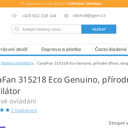
Při objednávce nad 1000 Kč
DOPRAVA ZDARMA
!
obchod@gavri.cz
+420 602 218 144
rácení zboží
Doprava a platba
Často kladené
Stropní ventilátory
CasaFan 315218 Eco Genuino, přírodní dřevo, strop
Fan 315218 Eco Genuino, přírodn
ilátor
vé ovládání
2 hodnocení
Stropní 