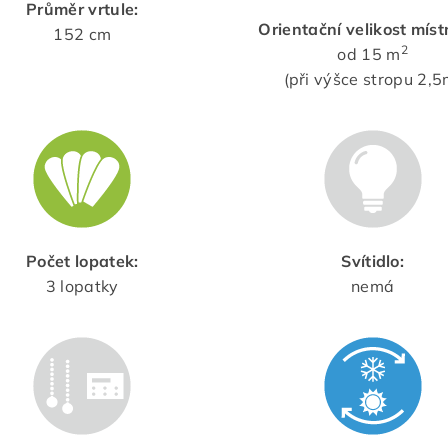
Průměr vrtule:
Orientační velikost míst
152 cm
2
od 15 m
(při výšce stropu 2,5
Počet lopatek:
Svítidlo:
3 lopatky
nemá