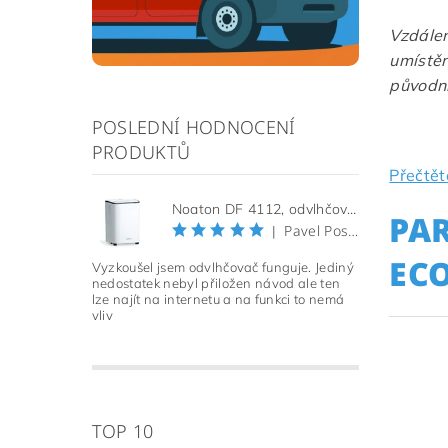
Vzdálen
umístěn
původní
POSLEDNÍ HODNOCENÍ
PRODUKTŮ
Přečtět
Noaton DF 4112, odvlhčovač vzduchu (Použitý, Záruka 21 měsíců)
PA
Pavel Pospíšil
|
EC
Vyzkoušel jsem odvlhčovač funguje. Jediný
nedostatek nebyl přiložen návod ale ten
lze najít na internetu a na funkci to nemá
vliv
TOP 10