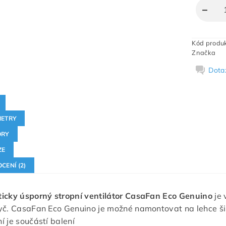
Kód produ
Značka
Dota
ETRY
ORY
ZE
CENÍ (2)
icky úsporný stropní ventilátor CasaFan Eco Genuino
je
yč. CasaFan Eco Genuino je možné namontovat na lehce š
í je součástí balení