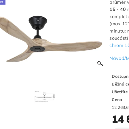
průměr v
or
15 - 40 
komplet
(max 12°
minutu:
součástí
chrom 1
Návod/M
Dostupn
Běžná c
Ušetříte
Cena
14 