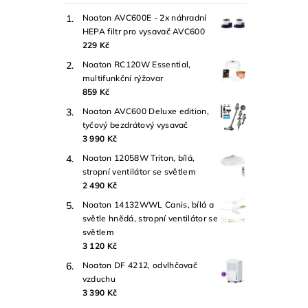
Noaton AVC600E - 2x náhradní
HEPA filtr pro vysavač AVC600
229 Kč
Noaton RC120W Essential,
multifunkční rýžovar
859 Kč
Noaton AVC600 Deluxe edition,
tyčový bezdrátový vysavač
3 990 Kč
Noaton 12058W Triton, bílá,
stropní ventilátor se světlem
2 490 Kč
Noaton 14132WWL Canis, bílá a
světle hnědá, stropní ventilátor se
světlem
3 120 Kč
Noaton DF 4212, odvlhčovač
vzduchu
3 390 Kč