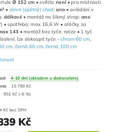
rtule
Ø 152 cm •
světlo:
není
•
pro místnosti
m² •
zimní (zpětný) chod
:
ano
• ovládání v
u:
dálkové
• montáž na šikmý strop:
ano
) • spotřeba: max 16,6 W • otáčky za
max 143
• montáž bez tyče: nelze • 1 tyč
 balení, lze dokoupit tyče -
chrom 60 cm
,
00 cm
,
černá 60 cm
,
černá 100 cm
anual
ost
4-10 dní (skladem u dodavatele)
ena
15 790 Kč
951 Kč
(–6 %)
12 263,64 Kč bez DPH
839 Kč