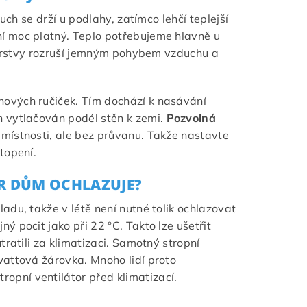
uch se drží u podlahy, zatímco lehčí teplejší
í moc platný. Teplo potřebujeme hlavně u
í vrstvy rozruší jemným pohybem vzduchu a
nových ručiček. Tím dochází k nasávání
h vytlačován podél stěn k zemi.
Pozvolná
 místnosti, ale bez průvanu. Takže nastavte
topení.
OR DŮM OCHLAZUJE?
ladu, takže v létě není nutné tolik ochlazovat
 pocit jako při 22 °C. Takto lze ušetřit
tratili za klimatizaci. Samotný stropní
wattová žárovka. Mnoho lidí proto
tropní ventilátor před klimatizací.