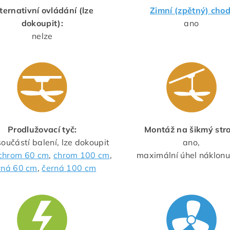
ternativní ovládání (lze
Zimní (zpětný) cho
dokoupit):
ano
nelze
Prodlužovací tyč:
Montáž na šikmý stro
součástí balení, lze dokoupit
ano,
chrom 60 cm
,
chrom 100 cm
,
maximální úhel náklonu
rná 60 cm
,
černá 100 cm