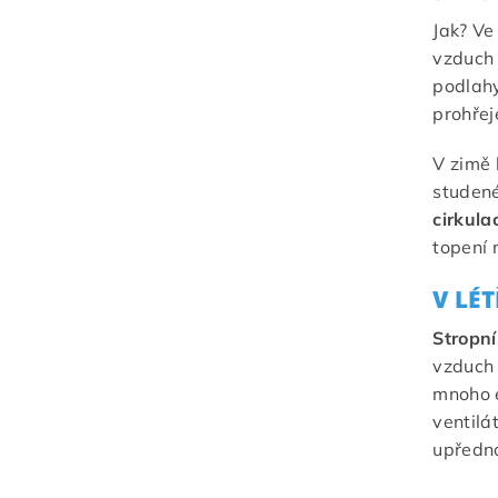
Jak? Ve
vzduch 
podlahy
prohřej
V zimě
studené
cirkul
topení 
V LÉ
Stropní
vzduch 
mnoho e
ventilá
upředn