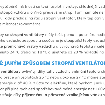
 vytápěné místnosti se tvoří teplotní vrstvy: chladnější vzd
stoupá vzhůru a ohřívá především strop. Tam nám ale nen
. Tady přichází na řadu stropní ventilátor, který teplotn
e místnost rovnoměrně.
 by se
stropní ventilátory
měly točit pomalu po směru hodi
ho vzduchu zespodu a současně je stoupající teplý vzduc
ace promíchává vrstvy vzduchu
a vyrovnává teplotu v celé
místo 24 °C třeba na 18 °C a ušetřete až 20 % nákladů na 
TĚ: JAKÝM ZPŮSOBEM STROPNÍ VENTILÁT
 ventilátory
ovlivňují díky tahu vzduchu vnímání tepla a ch
a přece při teplotách 25 °C nebo dokonce 27 °C máme stejný
nergie a až 40 % z účtu za elektřinu, které bychom jinak u
tor při plné rychlosti spotřebovává méně energie než 100
ostňuje díky
příjemnému a přirozeně vznikajícímu vánku
s