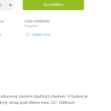
ktu
2302120082H6
CasaFan
z
Hlídat cenu
 vybavený zimním (zpětný) chodem.
V balení je
ikmý strop pod úhlem max 12°. Dálkové