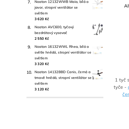
Noaton 12132WWB Maia, bílá a
Al
javor, stropní ventilátor se
světlem
3 620 Kč
Noaton AVC600, tyčový
bezdrátový vysavač
2 550 Kč
Noaton 16132WWL Rhea, bílá a
světle hnědá, stropní ventilátor se
světlem
3 320 Kč
Noaton 14132BBD Canis, černá a
tmavě hnědá, stropní ventilátor se
1 tyč 
světlem
tyče -
3 120 Kč
če