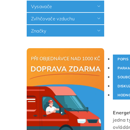
Vysavače
Zvlhčovače vzduchu
Značky
POPIS
PARAM
SOUB
DISKU
HODNO
Energet
jedna t
ovládán