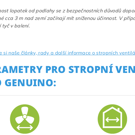
ost lopatek od podlahy se z bezpečnostních důvodů dopo
é cca 3 m nad zemí začínají mít sníženou účinnost. V příp
 tyč v balení.
e si naše články, rady a další informace o stropních ventil
RAMETRY PRO STROPNÍ VE
O GENUINO: