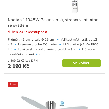
Noaton 11045W Polaris, bílá, stropní ventilátor
se světlem
duben 2027 (dostupnost)
•
Průměr: 45 cm (vrtule Ø 29 cm)
Velikost místnosti: do 12
•
•
m2
Úsporný a tichý DC motor
LED světlo (41 W/4800
•
•
lm)
Funkce stmívání a změna teplot světla
Dálkové
•
ovládání v balení
6...
1 809,92 Kč bez DPH
2 190 Kč
Akce