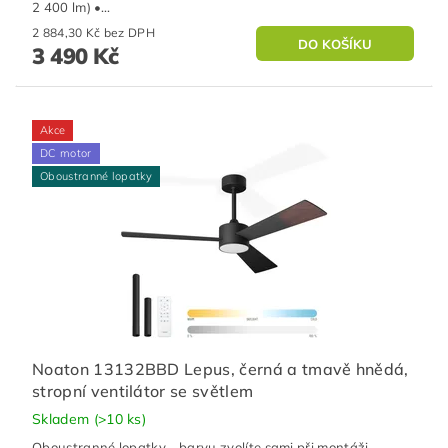
2 400 lm) •...
2 884,30 Kč bez DPH
3 490 Kč
Akce
DC motor
Oboustranné lopatky
Noaton 13132BBD Lepus, černá a tmavě hnědá,
stropní ventilátor se světlem
Skladem
(>10 ks)
Oboustranné lopatky - barvu zvolíte sami při montáži.