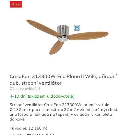
Akce
CasaFan 313300W Eco Plano II WiFi, přírodní
dub, stropní ventilátor
Dálkové ovládání
4-10 dní (skladem u dodavatele)
Stropní ventilátor CasaFan 313300W: průměr vrtule
Ø 132 cm • pro místnosti: do 22 m2 • zimní (zpětný) chod:
ano (úspora nákladů na topení) • ovládání v kompletu:
dálkové...
Původně:
12 160 Kč