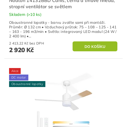
Noaton 14132BBD Canis, černá a tmavě hnědá,
stropní ventilátor se světlem
Skladem
(>10 ks)
Oboustranné lopatky - barvu zvolíte sami při montáži.
Průměr: Ø 132 cm • Vzduchový průtok: 75 – 108 – 125 - 141
– 163 - 196 m3/min • Světlo: integrovaný LED modul (24 W /
2 400 lm) •...
2 413,22 Kč bez DPH
2 920 Kč
Akce
DC motor
Oboustranné lopatky