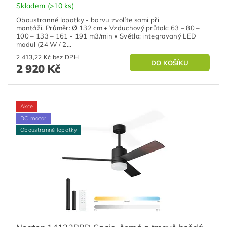
Skladem
(>10 ks)
Oboustranné lopatky - barvu zvolíte sami při
montáži. Průměr: Ø 132 cm • Vzduchový průtok: 63 – 80 –
100 – 133 – 161 - 191 m3/min • Světlo: integrovaný LED
modul (24 W / 2...
2 413,22 Kč bez DPH
2 920 Kč
Akce
DC motor
Oboustranné lopatky