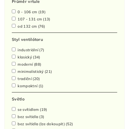
Průměr vrtule
0 - 106 cm
(19)
107 - 131 cm
(13)
od 132 cm
(76)
Styl ventilátoru
industriální
(7)
klasický
(34)
moderní
(88)
minimalistický
(21)
tradiční
(20)
kompaktní
(1)
Světlo
se svítidlem
(19)
bez svítidla
(3)
bez svítidla (lze dokoupit)
(52)