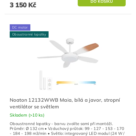
3 150 Kč
DC motor
Oboustranné lopatky
Noaton 12132WWB Maia, bílá a javor, stropní
ventilátor se světlem
Skladem
(>10 ks)
Oboustranné lopatky - barvu zvolíte sami při montáži.
Průměr: Ø 132 cm • Vzduchový průtok: 99 - 127 - 153 - 170
- 184 - 198 m3/min • Světlo: integrovaný LED modul (24 W /