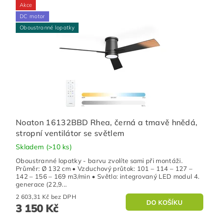
Akce
DC motor
Oboustranné lopatky
Noaton 16132BBD Rhea, černá a tmavě hnědá,
stropní ventilátor se světlem
Skladem
(>10 ks)
Oboustranné lopatky - barvu zvolíte sami při montáži.
Průměr: Ø 132 cm • Vzduchový průtok: 101 – 114 – 127 –
142 – 156 – 169 m3/min • Světlo: integrovaný LED modul 4.
generace (22,9...
2 603,31 Kč bez DPH
3 150 Kč