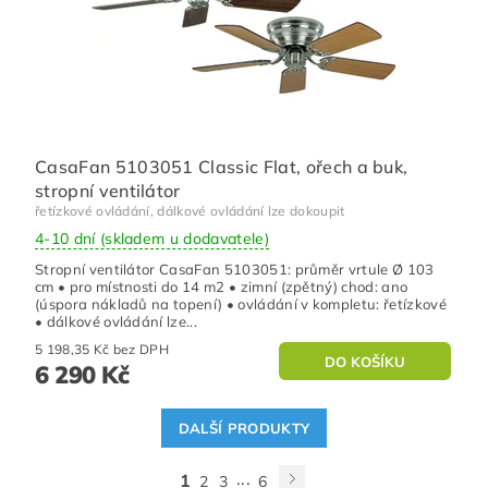
CasaFan 5103051 Classic Flat, ořech a buk,
stropní ventilátor
řetízkové ovládání, dálkové ovládání lze dokoupit
4-10 dní (skladem u dodavatele)
Stropní ventilátor CasaFan 5103051: průměr vrtule Ø 103
cm • pro místnosti do 14 m2 • zimní (zpětný) chod: ano
(úspora nákladů na topení) • ovládání v kompletu: řetízkové
• dálkové ovládání lze...
5 198,35 Kč bez DPH
6 290 Kč
DALŠÍ PRODUKTY
...
1
2
3
6