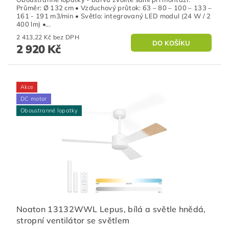
Průměr: Ø 132 cm • Vzduchový průtok: 63 – 80 – 100 – 133 –
161 - 191 m3/min • Světlo: integrovaný LED modul (24 W / 2
400 lm) •...
2 413,22 Kč bez DPH
2 920 Kč
Akce
DC motor
Oboustranné lopatky
Noaton 13132WWL Lepus, bílá a světle hnědá,
stropní ventilátor se světlem