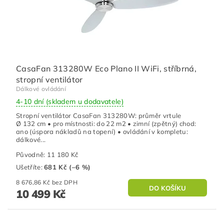
CasaFan 313280W Eco Plano II WiFi, stříbrná,
stropní ventilátor
Dálkové ovládání
4-10 dní (skladem u dodavatele)
Stropní ventilátor CasaFan 313280W: průměr vrtule
Ø 132 cm • pro místnosti: do 22 m2 • zimní (zpětný) chod:
ano (úspora nákladů na topení) • ovládání v kompletu:
dálkové...
Původně:
11 180 Kč
Ušetříte
:
681 Kč (–6 %)
8 676,86 Kč bez DPH
10 499 Kč