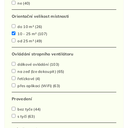
ne
(40)
Orientační velikost místnosti
do 10 m²
(26)
10 - 25 m²
(107)
od 25 m²
(49)
Ovládání stropního ventilátoru
dálkové ovládání
(103)
na zeď (lze dokoupit)
(65)
řetízkové
(4)
přes aplikaci (WiFi)
(63)
Provedení
bez tyče
(44)
s tyčí
(63)