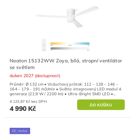
Noaton 15132WW Zoya, bílá, stropní ventilátor
se světlem
duben 2027 (dostupnost)
Průměr: Ø 132 cm • Vzduchový průtok: 112 – 128 – 146 –
164 – 179 - 191 m3/min • Světlo: integrovaný LED modul 4.
generace (22,9 W / 2200 lm) • Ultra-Bright SMD LED •...
4 123,97 Kč bez DPH
4 990 Kč
DC motor