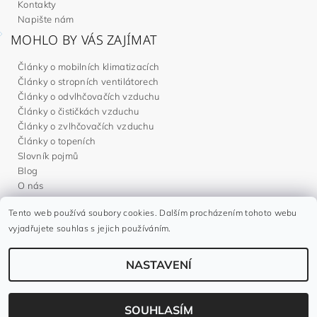
Kontakty
Napište nám
MOHLO BY VÁS ZAJÍMAT
Články o mobilních klimatizacích
Články o stropních ventilátorech
Články o odvlhčovačích vzduchu
Články o čističkách vzduchu
Články o zvlhčovačích vzduchu
Články o topeních
Slovník pojmů
Blog
O nás
Tento web používá soubory cookies. Dalším procházením tohoto webu
Noaton.cz
|
Noaton.de
|
Noaton.es
|
Gavri.sk
|
Gavri.es
vyjadřujete souhlas s jejich používáním.
NASTAVENÍ
2026 ©
Gavri.cz
, všechna práva vyhrazena
Vytvořil Shoptet
SOUHLASÍM