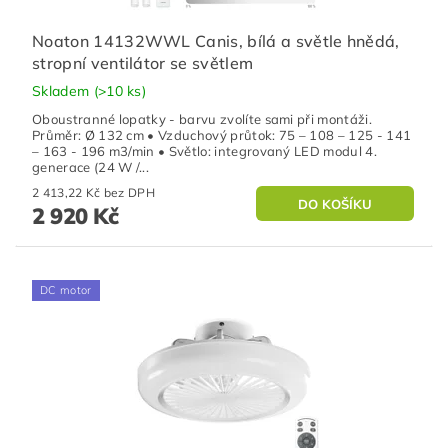
Noaton 14132WWL Canis, bílá a světle hnědá,
stropní ventilátor se světlem
Skladem
(>10 ks)
Oboustranné lopatky - barvu zvolíte sami při montáži.
Průměr: Ø 132 cm • Vzduchový průtok: 75 – 108 – 125 - 141
– 163 - 196 m3/min • Světlo: integrovaný LED modul 4.
generace (24 W /...
2 413,22 Kč bez DPH
2 920 Kč
DC motor