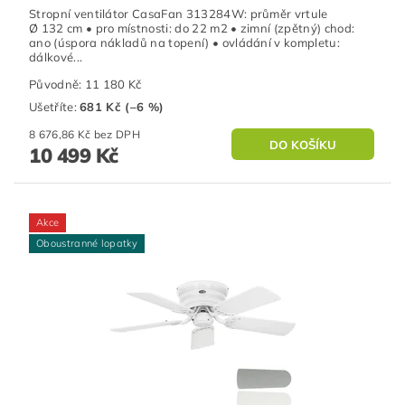
Stropní ventilátor CasaFan 313284W: průměr vrtule
Ø 132 cm • pro místnosti: do 22 m2 • zimní (zpětný) chod:
ano (úspora nákladů na topení) • ovládání v kompletu:
dálkové...
Původně:
11 180 Kč
Ušetříte
:
681 Kč (–6 %)
8 676,86 Kč bez DPH
10 499 Kč
Akce
Oboustranné lopatky