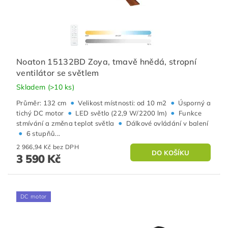
Noaton 15132BD Zoya, tmavě hnědá, stropní
ventilátor se světlem
Skladem
(>10 ks)
•
•
Průměr: 132 cm
Velikost místnosti: od 10 m2
Úsporný a
•
•
tichý DC motor
LED světlo (22,9 W/2200 lm)
Funkce
•
stmívání a změna teplot světla
Dálkové ovládání v balení
•
6 stupňů...
2 966,94 Kč bez DPH
3 590 Kč
DC motor