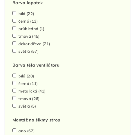
Barva lopatek
bílá
(22)
černá
(13)
průhledná
(1)
tmavá
(45)
dekor dřeva
(71)
světlá
(57)
Barva těla ventilátoru
bílá
(28)
černá
(11)
metalická
(41)
tmavá
(26)
světlá
(5)
Montáž na šikmý strop
ano
(67)