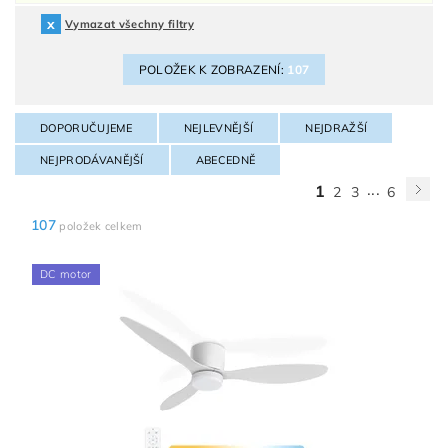
Vymazat všechny filtry
POLOŽEK K ZOBRAZENÍ:
107
DOPORUČUJEME
NEJLEVNĚJŠÍ
NEJDRAŽŠÍ
NEJPRODÁVANĚJŠÍ
ABECEDNĚ
...
1
2
3
6
107
položek celkem
DC motor