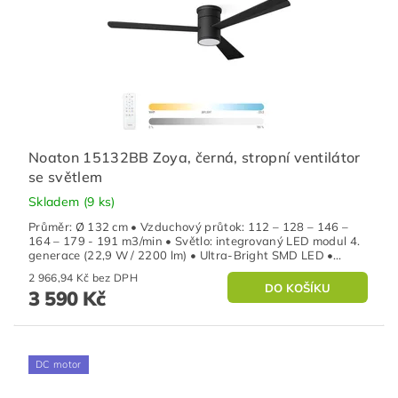
Noaton 15132BB Zoya, černá, stropní ventilátor
se světlem
Skladem
(9 ks)
Průměr: Ø 132 cm • Vzduchový průtok: 112 – 128 – 146 –
164 – 179 - 191 m3/min • Světlo: integrovaný LED modul 4.
generace (22,9 W / 2200 lm) • Ultra-Bright SMD LED •...
2 966,94 Kč bez DPH
3 590 Kč
DC motor