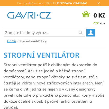
Při objednávce nad 1000 Kč
DOPRAVA ZDARMA
!
0 Kč
CZK
EUR
Domů
Stropní ventilátory
STROPNÍ VENTILÁTOR
Stropní ventilátor patří k oblíbeným dekoracím do
domácností. Ať už se jedná o běžné stropní
ventilátory, nebo stropní větráky se světlem, stále
častěji je vidíte v nově zařizovaných interiérech. Není
se čemu divit, jedná se nejen o vkusný designový
prvek, ale také o praktického pomocníka, který v sobě
dokáže účelně skloubit právě funkci osvětlení a
větrání.