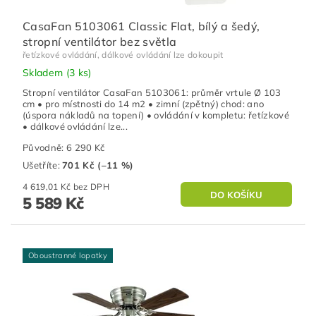
CasaFan 5103061 Classic Flat, bílý a šedý,
stropní ventilátor bez světla
řetízkové ovládání, dálkové ovládání lze dokoupit
Skladem
(3 ks)
Stropní ventilátor CasaFan 5103061: průměr vrtule Ø 103
cm • pro místnosti do 14 m2 • zimní (zpětný) chod: ano
(úspora nákladů na topení) • ovládání v kompletu: řetízkové
• dálkové ovládání lze...
Původně:
6 290 Kč
Ušetříte
:
701 Kč (–11 %)
4 619,01 Kč bez DPH
5 589 Kč
Oboustranné lopatky