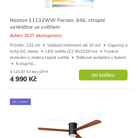
Noaton 11132WW Fornax, bílá, stropní
ventilátor se světlem
duben 2027 (dostupnost)
•
•
Průměr: 132 cm
Velikost místnosti: od 10 m2
Úsporný a
•
•
tichý DC motor
LED světlo (22 W/2200 lm)
Funkce
•
stmívání a změna teplot světla
Dálkové ovládání v balení
•
6 stupňů...
4 123,97 Kč bez DPH
4 990 Kč
DC motor