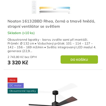
Noaton 16132BBD Rhea, černá a tmavě hnědá,
stropní ventilátor se světlem
Skladem
(>10 ks)
Oboustranné lopatky - barvu zvolíte sami při montáži.
Průměr: Ø 132 cm • Vzduchový průtok: 101 – 114 – 127 –
142 – 156 – 169 m3/min • Světlo: integrovaný LED modul 4.
generace (22,9...
2 743,80 Kč bez DPH
3 320 Kč
Akce
DC motor
Oboustranné lopatky