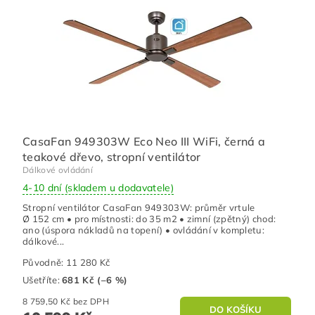
CasaFan 949303W Eco Neo III WiFi, černá a
teakové dřevo, stropní ventilátor
Dálkové ovládání
4-10 dní (skladem u dodavatele)
Stropní ventilátor CasaFan 949303W: průměr vrtule
Ø 152 cm • pro místnosti: do 35 m2 • zimní (zpětný) chod:
ano (úspora nákladů na topení) • ovládání v kompletu:
dálkové...
Původně:
11 280 Kč
Ušetříte
:
681 Kč (–6 %)
8 759,50 Kč bez DPH