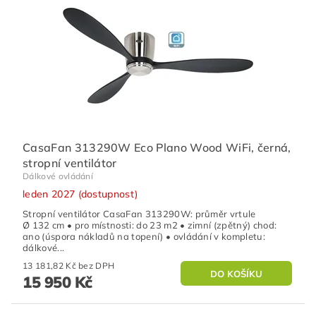
CasaFan 313290W Eco Plano Wood WiFi, černá,
stropní ventilátor
Dálkové ovládání
leden 2027 (dostupnost)
Stropní ventilátor CasaFan 313290W: průměr vrtule
Ø 132 cm • pro místnosti: do 23 m2 • zimní (zpětný) chod:
ano (úspora nákladů na topení) • ovládání v kompletu:
dálkové...
13 181,82 Kč bez DPH
15 950 Kč