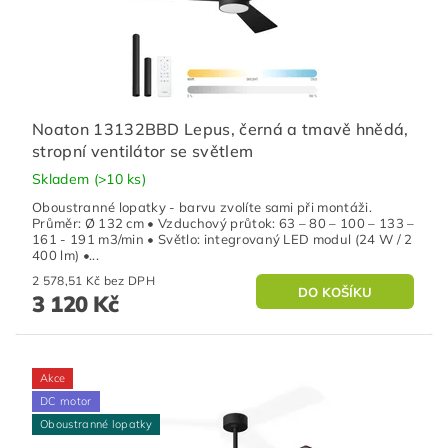
Noaton 13132BBD Lepus, černá a tmavě hnědá,
stropní ventilátor se světlem
Skladem
(>10 ks)
Oboustranné lopatky - barvu zvolíte sami při montáži.
Průměr: Ø 132 cm • Vzduchový průtok: 63 – 80 – 100 – 133 –
161 - 191 m3/min • Světlo: integrovaný LED modul (24 W / 2
400 lm) •...
2 578,51 Kč bez DPH
3 120 Kč
Akce
DC motor
Oboustranné lopatky