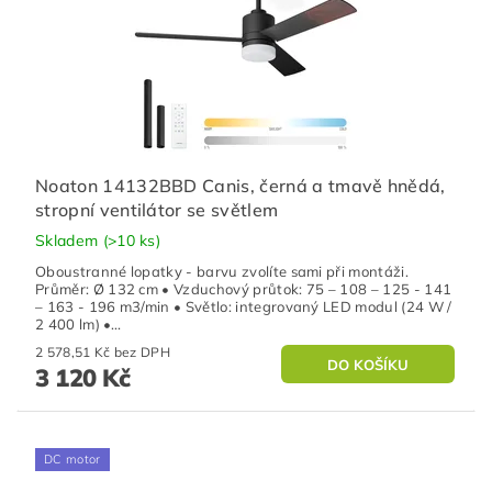
Noaton 14132BBD Canis, černá a tmavě hnědá,
stropní ventilátor se světlem
Skladem
(>10 ks)
Oboustranné lopatky - barvu zvolíte sami při montáži.
Průměr: Ø 132 cm • Vzduchový průtok: 75 – 108 – 125 - 141
– 163 - 196 m3/min • Světlo: integrovaný LED modul (24 W /
2 400 lm) •...
2 578,51 Kč bez DPH
3 120 Kč
DC motor