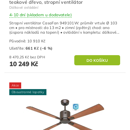
teakové dřevo, stropní ventilátor
Dálkové ovládání
4-10 dní (skladem u dodavatele)
Stropní ventilátor CasaFan 949101W: průměr vrtule Ø 103
cm • pro místnosti: do 13 m2 • zimní (zpětný) chod: ano
(úspora nákladů na topení) • ovládání v kompletu: dálkové...
Původně:
10 910 Kč
Ušetříte
:
661 Kč (–6 %)
8 470,25 Kč bez DPH
10 249 Kč
Akce
Oboustranné lopatky