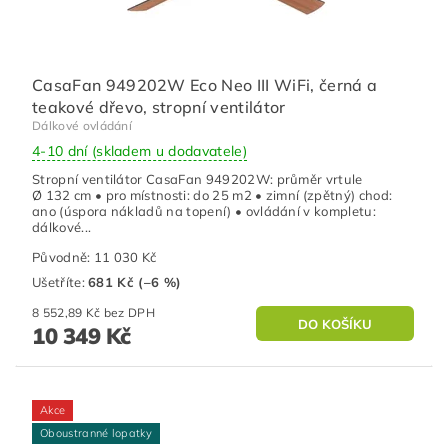
CasaFan 949202W Eco Neo III WiFi, černá a
teakové dřevo, stropní ventilátor
Dálkové ovládání
4-10 dní (skladem u dodavatele)
Stropní ventilátor CasaFan 949202W: průměr vrtule
Ø 132 cm • pro místnosti: do 25 m2 • zimní (zpětný) chod:
ano (úspora nákladů na topení) • ovládání v kompletu:
dálkové...
Původně:
11 030 Kč
Ušetříte
:
681 Kč (–6 %)
8 552,89 Kč bez DPH
10 349 Kč
Akce
Oboustranné lopatky