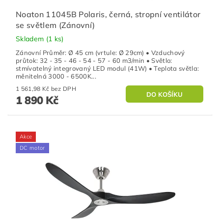
Noaton 11045B Polaris, černá, stropní ventilátor
se světlem (Zánovní)
Skladem
(1 ks)
Zánovní Průměr: Ø 45 cm (vrtule: Ø 29cm) • Vzduchový
průtok: 32 - 35 - 46 - 54 - 57 - 60 m3/min • Světlo:
stmívatelný integrovaný LED modul (41W) • Teplota světla:
měnitelná 3000 - 6500K...
1 561,98 Kč bez DPH
1 890 Kč
Akce
DC motor