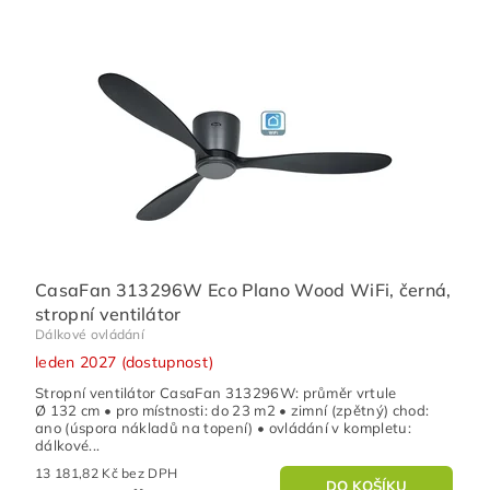
CasaFan 313296W Eco Plano Wood WiFi, černá,
stropní ventilátor
Dálkové ovládání
leden 2027 (dostupnost)
Stropní ventilátor CasaFan 313296W: průměr vrtule
Ø 132 cm • pro místnosti: do 23 m2 • zimní (zpětný) chod:
ano (úspora nákladů na topení) • ovládání v kompletu:
dálkové...
13 181,82 Kč bez DPH