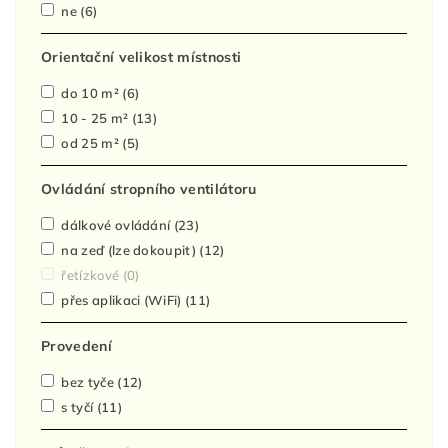
ne
(6)
Orientační velikost místnosti
do 10 m²
(6)
10 - 25 m²
(13)
od 25 m²
(5)
Ovládání stropního ventilátoru
dálkové ovládání
(23)
na zeď (lze dokoupit)
(12)
řetízkové
(0)
přes aplikaci (WiFi)
(11)
Provedení
bez tyče
(12)
s tyčí
(11)