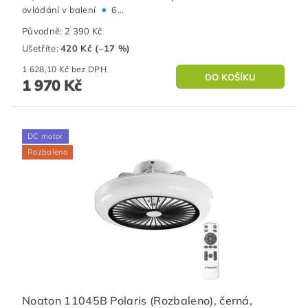
•
ovládání v balení
6...
Původně:
2 390 Kč
Ušetříte
:
420 Kč (–17 %)
1 628,10 Kč bez DPH
1 970 Kč
DC motor
Rozbaleno
Noaton 11045B Polaris (Rozbaleno), černá,