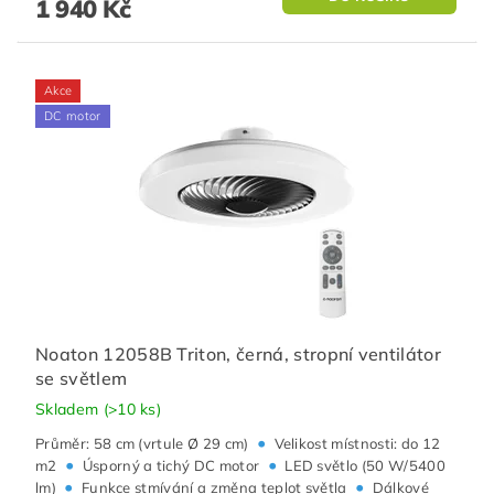
1 940 Kč
Akce
DC motor
Noaton 12058B Triton, černá, stropní ventilátor
se světlem
Skladem
(>10 ks)
•
Průměr: 58 cm (vrtule Ø 29 cm)
Velikost místnosti: do 12
•
•
m2
Úsporný a tichý DC motor
LED světlo (50 W/5400
•
•
lm)
Funkce stmívání a změna teplot světla
Dálkové