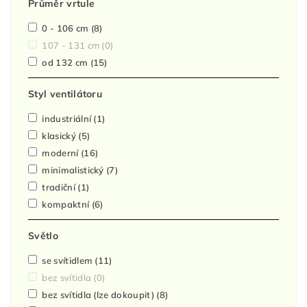
Průměr vrtule
0 - 106 cm
(8)
107 - 131 cm
(0)
od 132 cm
(15)
Styl ventilátoru
industriální
(1)
klasický
(5)
moderní
(16)
minimalistický
(7)
tradiční
(1)
kompaktní
(6)
Světlo
se svítidlem
(11)
bez svítidla
(0)
bez svítidla (lze dokoupit)
(8)