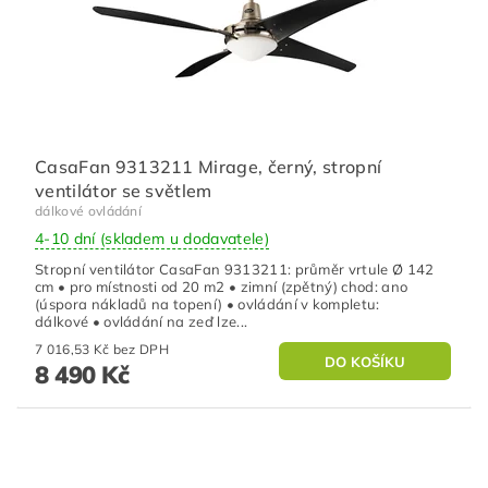
CasaFan 9313211 Mirage, černý, stropní
ventilátor se světlem
dálkové ovládání
4-10 dní (skladem u dodavatele)
Stropní ventilátor CasaFan 9313211: průměr vrtule Ø 142
cm • pro místnosti od 20 m2 • zimní (zpětný) chod: ano
(úspora nákladů na topení) • ovládání v kompletu:
dálkové • ovládání na zeď lze...
7 016,53 Kč bez DPH
8 490 Kč