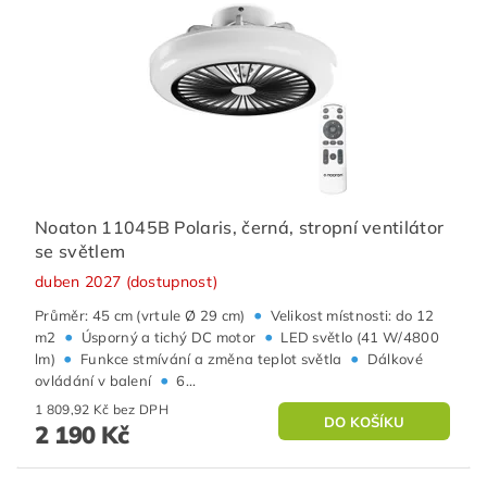
Noaton 11045B Polaris, černá, stropní ventilátor
se světlem
duben 2027 (dostupnost)
•
Průměr: 45 cm (vrtule Ø 29 cm)
Velikost místnosti: do 12
•
•
m2
Úsporný a tichý DC motor
LED světlo (41 W/4800
•
•
lm)
Funkce stmívání a změna teplot světla
Dálkové
•
ovládání v balení
6...
1 809,92 Kč bez DPH
2 190 Kč