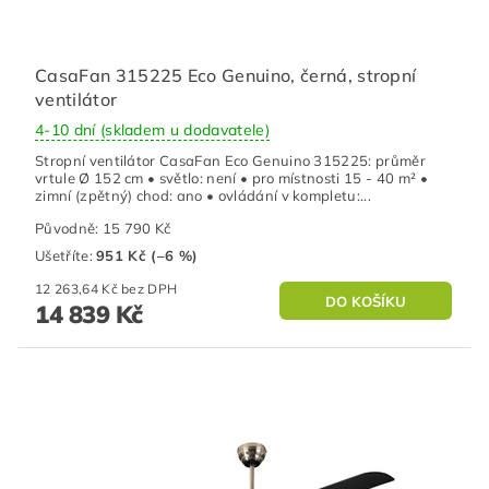
CasaFan 315225 Eco Genuino, černá, stropní
ventilátor
4-10 dní (skladem u dodavatele)
Stropní ventilátor CasaFan Eco Genuino 315225: průměr
vrtule Ø 152 cm • světlo: není • pro místnosti 15 - 40 m² •
zimní (zpětný) chod: ano • ovládání v kompletu:...
Původně:
15 790 Kč
Ušetříte
:
951 Kč (–6 %)
12 263,64 Kč bez DPH
14 839 Kč