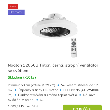
Akce
DC motor
Noaton 12050B Triton, černá, stropní ventilátor
se světlem
Skladem
(>10 ks)
•
Průměr: 50 cm (vrtule Ø 29 cm)
Velikost místnosti: do 12
•
•
m2
Úsporný a tichý DC motor
LED světlo (41 W/4800
•
•
lm)
Funkce stmívání a změna teplot světla
Dálkové
•
ovládání v balení
6...
1 603,31 Kč bez DPH