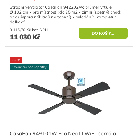
Stropní ventilátor CasaFan 942202W: průměr vrtule
Ø 132 cm • pro místnosti: do 25 m2 • zimní (zpětný) chod:
ano (úspora nákladů na topení) • ovládání v kompletu:
dálkové...
9 115,70 Kč bez DPH
11 030 Kč
Akce
Oboustranné lopatky
CasaFan 949101W Eco Neo III WiFi, černá a