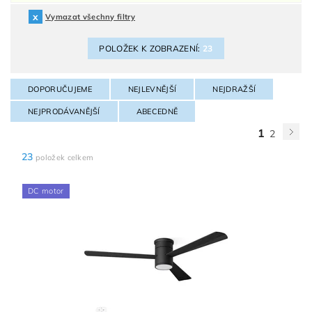
Vymazat všechny filtry
POLOŽEK K ZOBRAZENÍ:
23
DOPORUČUJEME
NEJLEVNĚJŠÍ
NEJDRAŽŠÍ
NEJPRODÁVANĚJŠÍ
ABECEDNĚ
1
2
23
položek celkem
DC motor