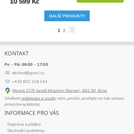
10 599 Kč
DALŠÍ PRODUKTY
1
2
KONTAKT
Po - Pá: 09:00 - 17:00
obchod
@
gavri.cz
+420 602 218 144
Masná 27/9 (areál Mrazírny Rovner), 602 00, Brno
(Veškeré
reklamace a vratky
nám, prosím, posílejte na tuto adresu
provozovny/skladu)
INFORMACE PRO VÁS
Doprava a platba
Obchodní podmínky