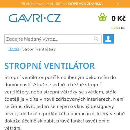
Při objednávce nad 1000 Kč
DOPRAVA ZDARMA
!
0 Kč
CZK
EUR
Domů
Stropní ventilátory
STROPNÍ VENTILÁTOR
Stropní ventilátor patří k oblíbeným dekoracím do
domácností. Ať už se jedná o běžné stropní
ventilátory, nebo stropní větráky se světlem, stále
častěji je vidíte v nově zařizovaných interiérech. Není
se čemu divit, jedná se nejen o vkusný designový
prvek, ale také o praktického pomocníka, který v sobě
dokáže účelně skloubit právě funkci osvětlení a
větrání.