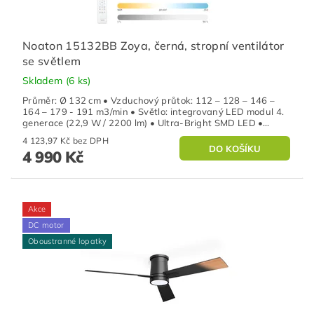
Noaton 15132BB Zoya, černá, stropní ventilátor
se světlem
Skladem
(6 ks)
Průměr: Ø 132 cm • Vzduchový průtok: 112 – 128 – 146 –
164 – 179 - 191 m3/min • Světlo: integrovaný LED modul 4.
generace (22,9 W / 2200 lm) • Ultra-Bright SMD LED •...
4 123,97 Kč bez DPH
4 990 Kč
Akce
DC motor
Oboustranné lopatky