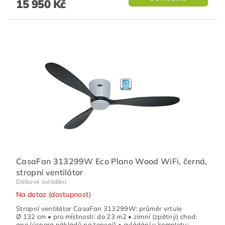
15 950 Kč
CasaFan 313299W Eco Plano Wood WiFi, černá,
stropní ventilátor
Dálkové ovládání
Na dotaz (dostupnost)
Stropní ventilátor CasaFan 313299W: průměr vrtule
Ø 132 cm • pro místnosti: do 23 m2 • zimní (zpětný) chod:
ano (úspora nákladů na topení) • ovládání v kompletu: