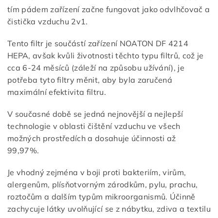
tím pádem zařízení začne fungovat jako odvlhčovač a
čistička vzduchu 2v1.
Tento filtr je součástí zařízení NOATON DF 4214
HEPA, avšak kvůli životnosti těchto typu filtrů, což je
cca 6-24 měsíců (záleží na způsobu užívání), je
potřeba tyto filtry měnit, aby byla zaručená
maximální efektivita filtru.
V současné době se jedná nejnovější a nejlepší
technologie v oblasti čištění vzduchu ve všech
možných prostředích a dosahuje účinnosti až
99,97%.
Je vhodný zejména v boji proti bakteriím, virům,
alergenům, plísňotvorným zárodkům, pylu, prachu,
roztočům a dalším typům mikroorganismů. Účinně
zachycuje látky uvolňující se z nábytku, zdiva a textilu