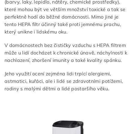
(barvy, laky, lepidlo, nátěry, chemické prostředky),
které mohou být ve větším množství toxické a tak se
perfektně hodí do běžné domácnosti. Mimo jiné je
tento HEPA filtr účinný také proti jemnému prachu,
který unikne i lidskému oku.
V domácnostech bez čističky vzduchu s HEPA filtrem
může u lidí docházet k chronické únavě, náchylnosti k
nachlazení, zhoršení imunity a také kvality spánku.
Jeho využití ocení zejména lidi trpící alergiemi,
astmatici, kuřáci, ale i lidé se zdravotními potížemi,
rodiny s malými dětmi a lidé postaršího věku.