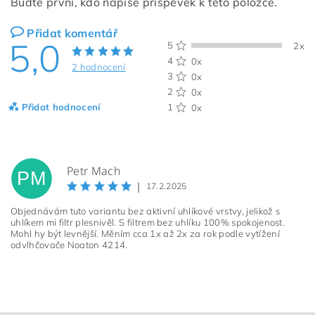
Buďte první, kdo napíše příspěvek k této položce.
Přidat komentář
5,0
5
2x
4
0x
2 hodnocení
3
0x
2
0x
Přidat hodnocení
1
0x
Petr Mach
PM
|
17.2.2025
Objednávám tuto variantu bez aktivní uhlíkové vrstvy, jelikož s
uhlíkem mi filtr plesnivěl. S filtrem bez uhlíku 100% spokojenost.
Mohl hy být levnější. Měním cca 1x až 2x za rok podle vytížení
odvlhčovače Noaton 4214.