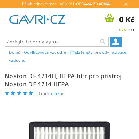
Při objednávce nad 1000 Kč
DOPRAVA ZDARMA
!
0 Kč
CZK
EUR
Domů
Odvlhčovače vzduchu
Příslušenství pro odvlhčovače
vzduchu
Noaton DF 4214H, HEPA filtr pro přístroj
Noaton DF 4214 HEPA
2 hodnocení