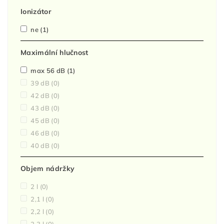
Ionizátor
ne
(1)
Maximální hlučnost
max 56 dB
(1)
39 dB
(0)
42 dB
(0)
43 dB
(0)
45 dB
(0)
46 dB
(0)
40 dB
(0)
Objem nádržky
2 l
(0)
2,1 l
(0)
2,2 l
(0)