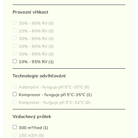
Provozní vlhkost
35% - 90% RV
(0)
20% - 80% RV
(0)
30% - 80% RV
(0)
30% - 90% RV
(0)
30% - 95% RV
(0)
10% - 95% RV
(1)
Technologie odvlhčování
Adsorpční - funguje při 0°C-35°C
(0)
Kompresor - funguje při 5°C-35°C
(1)
Kompresor - funguje při 5°C-32°C
(0)
Vzduchový průtok
300 m³/hod
(1)
100 m3/h
(0)