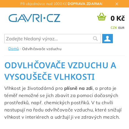
Při objednávce nad 1000 Kč
DOPRAVA ZDARMA
!
0 Kč
CZK
EUR
Domů
Odvlhčovače vzduchu
ODVLHČOVAČE VZDUCHU A
VYSOUŠEČE VLHKOSTI
Vlhkost je životodárná pro
plísně na zdi
, a proto je
téměř nemožné se jich zbavit za pomoci dočasných
prostředků, např. chemických postřiků. V tu chvíli
nastupují na řadu odvlhčovače vzduchu, které snižují
vlhkost v interiérech a udržují ji ve zdravých mezích.