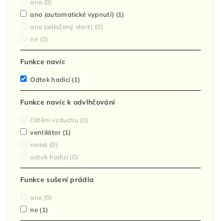
ano
(0)
ano (automatické vypnutí)
(1)
ano (odložený start)
(0)
ne
(0)
Funkce navíc
Odtok hadicí
(1)
Funkce navíc k odvlhčování
čištění vzduchu
(0)
ventilátor
(1)
nemá
(0)
odtok hadicí
(0)
Funkce sušení prádla
ano
(0)
ne
(1)