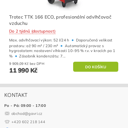
Trotec TTK 166 ECO, profesionální odvlhčovač
vzduchu
Do 2 týdnů (dostupnost)
•
Max. odvlhčovací výkon: 52 l/24 h
Doporučená velikost
•
prostoru: až 90 m² / 230 m³
Automatický provoz s
hygrostatem: nastavení vlhkosti 10–95 % r.v. v krocích po 1
•
%
Zásobník kondenzátu: 7...
9 909,09 Kč bez DPH
11 990 Kč
KONTAKT
Po - Pá: 09:00 - 17:00
obchod
@
gavri.cz
+420 602 218 144