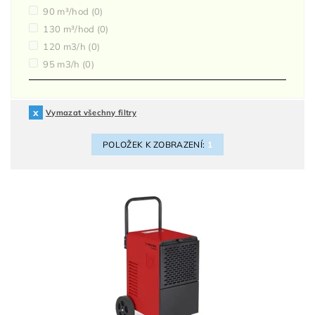
90 m³/hod
(0)
130 m³/hod
(0)
120 m3/h
(0)
95 m3/h
(0)
Vymazat všechny filtry
POLOŽEK K ZOBRAZENÍ:
1