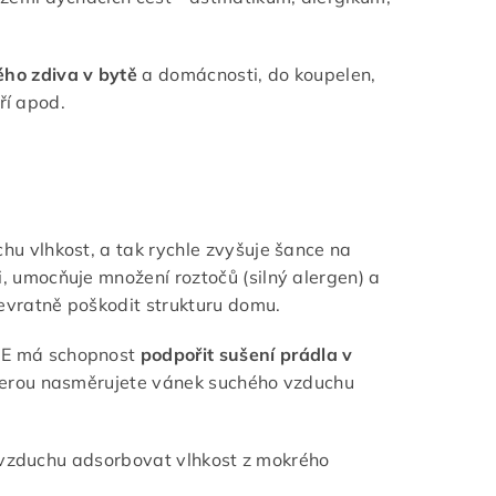
ého zdiva v bytě
a domácnosti, do koupelen,
ří apod.
hu vlhkost, a tak rychle zvyšuje šance na
, umocňuje množení roztočů (silný alergen) a
nevratně poškodit strukturu domu.
 E má schopnost
podpořit sušení prádla v
kterou nasměrujete vánek suchého vzduchu
t vzduchu adsorbovat vlhkost z mokrého