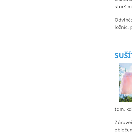
starším
Odvlhč
ložnic,
SUŠÍ
tam, kd
Zároveň
oblečen