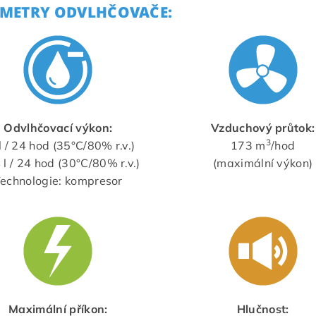
METRY ODVLHČOVAČE:
Odvlhčovací výkon:
Vzduchový průtok:
3
l / 24 hod (35°C/80% r.v.)
173 m
/hod
 l / 24 hod (30°C/80% r.v.)
(maximální výkon)
echnologie: kompresor
Maximální příkon:
Hlučnost: