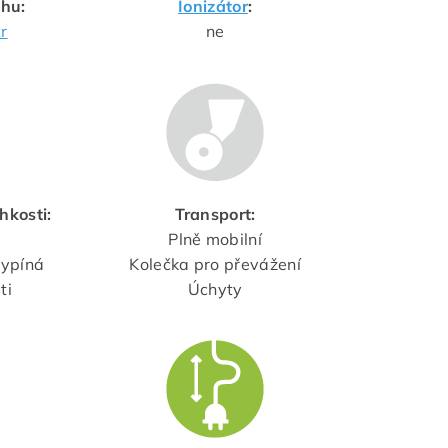
chu:
Ionizátor
:
tr
ne
hkosti:
Transport:
Plně mobilní
vypíná
Kolečka pro převážení
ti
Úchyty