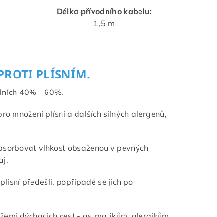
Délka přívodního kabelu:
1,5 m
ROTI PLÍSNÍM.
álních 40% - 60%.
ro množení plísní a dalších silných alergenů,
 absorbovat vlhkost obsaženou v pevných
aj.
lísní předešli, popřípadě se jich po
žemi dýchacích cest - astmatikům, alergikům,