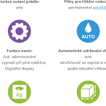
Funkce sušení prádla :
Filtry pro čištění vzdu
ano
permanentní
předfil
Funkce navíc:
Automatické udržování vl
Aut. odmrazování
ano
. vypnutí při plné nádržce
odvlhčovač se zapíná a 
Digitální displej
podle aktuální vlhkos