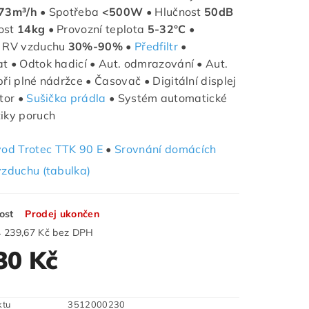
73m³/h
• Spotřeba
<500W
• Hlučnost
50dB
ost
14kg
• Provozní teplota
5-32°C
•
í RV vzduchu
30%-90%
•
Předfiltr
•
t • Odtok hadicí • Aut. odmrazování • Aut.
při plné nádržce • Časovač • Digitální displej
átor •
Sušička prádla
• S
ystém automatické
iky poruch
od Trotec TTK 90 E
•
Srovnání domácích
vzduchu (tabulka)
ost
Prodej ukončen
4 239,67 Kč bez DPH
30 Kč
ktu
3512000230