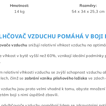
Hmotnost:
Rozměry:
14 kg
54 x 34 x 25,3 cm
LHČOVAČ VZDUCHU POMÁHÁ V BOJI P
ovače vzduchu
snižují relativní vlhkost vzduchu na optim
e vlhkost v bytě vyšší než 60%, vznikají ideální podmínky p
.
m relativní vlhkosti vzduchu se zvýší schopnost vzduchu
lech, čímž se
zabrání vzniku plísňového ložiska
ve zdech 
 vzduchu jsou proto velmi vhodné k tomu, abyste množení p
tém boji s nimi úspěšně zbavili.
odvlhčovače vzduchu pomáhají lidem se zdravotními potí