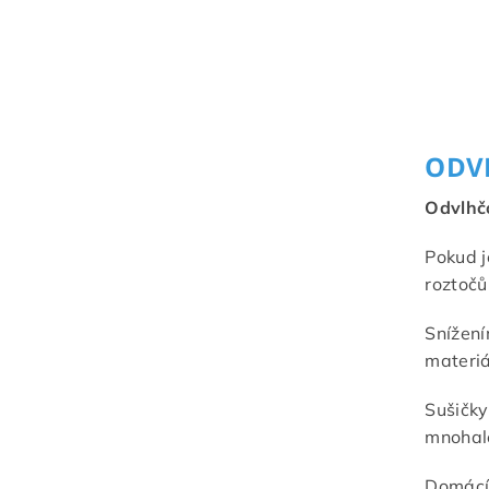
ODV
Odvlhč
Pokud j
roztočů
Snížení
materiá
Sušičky
mnohale
Domácí 