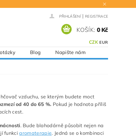
|
PŘIHLÁŠENÍ
REGISTRACE
KOŠÍK:
0 Kč
CZK
EUR
 otázky
Blog
Napište nám
vlhčovač vzduchu, se kterým budete moct
rozmezí od 40 do 65 %.
Pokud je hodnota příliš
acích cest.
omácnosti
. Bude blahodárně působit nejen na
jí funkci
aromaterapie
. Jedná se o kombinaci