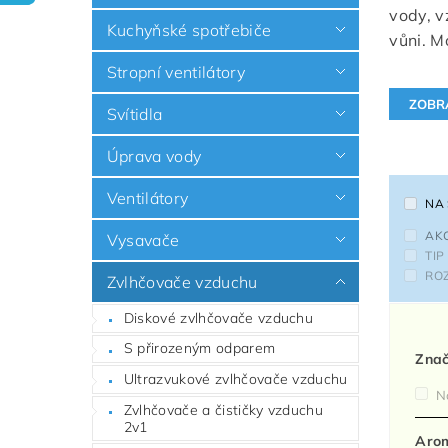
vody, v
Kuchyňské spotřebiče
vůni. M
Stropní ventilátory
Svítidla
Úprava vody
Ventilátory
NA
AK
Vysavače
TIP
RO
Zvlhčovače vzduchu
Diskové zvlhčovače vzduchu
S přirozeným odparem
Zna
Ultrazvukové zvlhčovače vzduchu
N
Zvlhčovače a čističky vzduchu
2v1
Aro