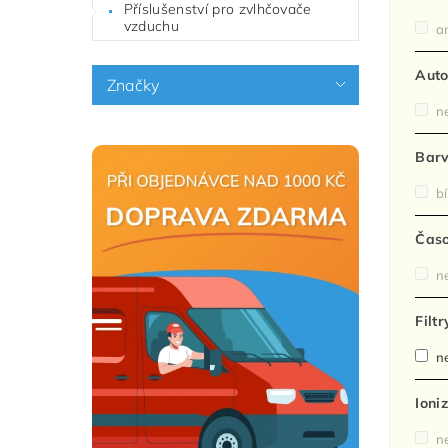
Příslušenství pro zvlhčovače
vzduchu
a
Auto
Značky
n
Bar
bí
Čas
n
Filt
n
Ioni
n