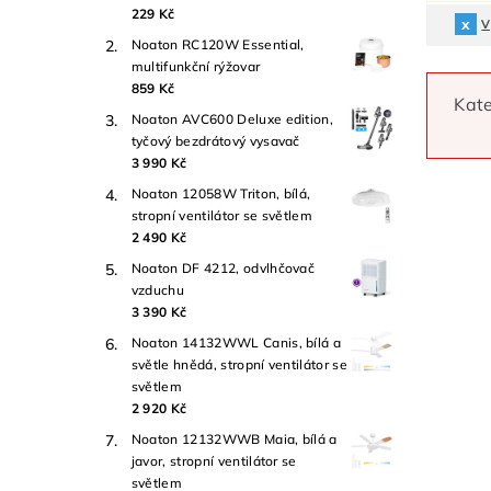
229 Kč
V
Noaton RC120W Essential,
multifunkční rýžovar
859 Kč
Kate
Noaton AVC600 Deluxe edition,
tyčový bezdrátový vysavač
3 990 Kč
Noaton 12058W Triton, bílá,
stropní ventilátor se světlem
2 490 Kč
Noaton DF 4212, odvlhčovač
vzduchu
3 390 Kč
Noaton 14132WWL Canis, bílá a
světle hnědá, stropní ventilátor se
světlem
2 920 Kč
Noaton 12132WWB Maia, bílá a
javor, stropní ventilátor se
světlem