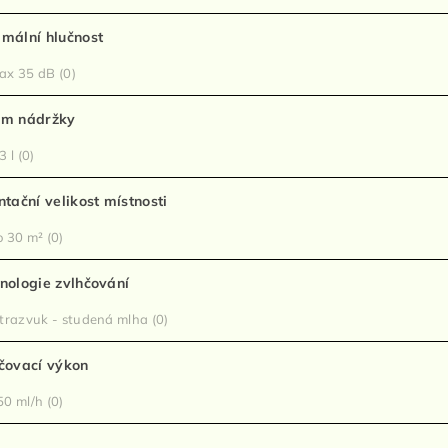
mální hlučnost
ax 35 dB
(0)
em nádržky
3 l
(0)
ntační velikost místnosti
 30 m²
(0)
nologie zvlhčování
trazvuk - studená mlha
(0)
čovací výkon
0 ml/h
(0)