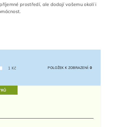
příjemné prostředí, ale dodají vašemu okolí i
domácnost.
1
Kč
POLOŽEK K ZOBRAZENÍ:
0
TRŮ