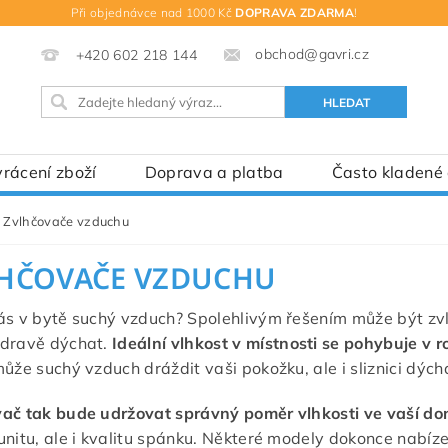
Při objednávce nad 1000 Kč
DOPRAVA ZDARMA
!
obchod@gavri.cz
+420 602 218 144
rácení zboží
Doprava a platba
Často kladené
Zvlhčovače vzduchu
HČOVAČE VZDUCHU
ás v bytě suchý vzduch? Spolehlivým řešením může být z
zdravě dýchat.
Ideální vlhkost v místnosti se pohybuje v 
může suchý vzduch dráždit vaši pokožku, ale i sliznici dých
ač tak bude udržovat správný poměr vlhkosti ve vaší d
unitu, ale i kvalitu spánku. Některé modely dokonce nabíze