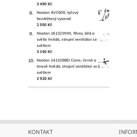
3 490 Kč
Noaton AVC600, tyčový
bezdrátový vysavač
2 550 Kč
Noaton 16132WWL Rhea, bílá a
světle hnědá, stropní ventilátor se
světlem
3 150 Kč
Noaton 14132BBD Canis, černá a
tmavě hnědá, stropní ventilátor se
světlem
2 920 Kč
KONTAKT
INFOR