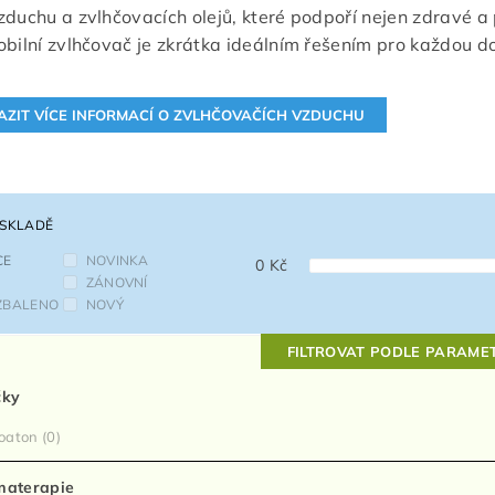
zduchu a zvlhčovacích olejů, které podpoří nejen zdravé a 
obilní zvlhčovač je zkrátka ideálním řešením pro každou 
 SKLADĚ
CE
NOVINKA
0
Kč
ZÁNOVNÍ
ZBALENO
NOVÝ
FILTROVAT PODLE PARAME
čky
oaton
(0)
materapie