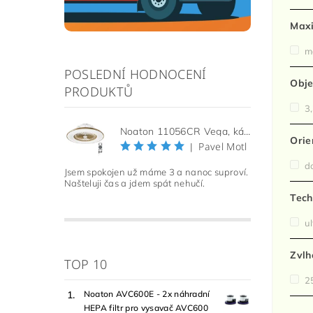
Maxi
m
POSLEDNÍ HODNOCENÍ
Obj
PRODUKTŮ
3,
Noaton 11056CR Vega, kávová, stropní ventilátor se světlem
Orie
Pavel Motl
|
do
Jsem spokojen už máme 3 a nanoc suproví.
Našteluji čas a jdem spát nehučí.
Tech
ul
Zvlh
TOP 10
25
Noaton AVC600E - 2x náhradní
HEPA filtr pro vysavač AVC600