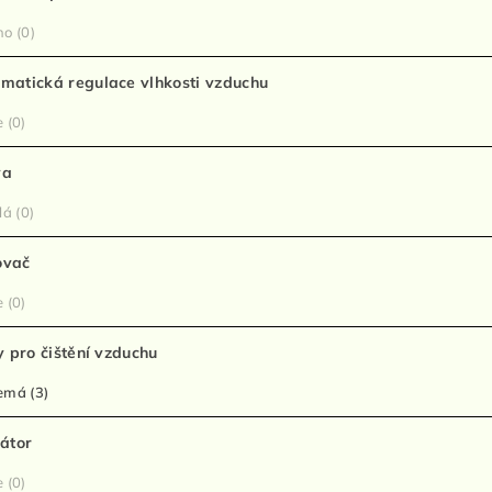
no
(0)
matická regulace vlhkosti vzduchu
e
(0)
va
lá
(0)
ovač
e
(0)
ry pro čištění vzduchu
emá
(3)
zátor
e
(0)