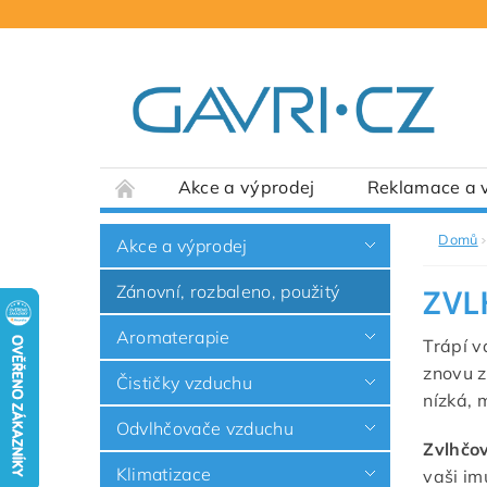
Akce a výprodej
Reklamace a v
Domů
Akce a výprodej
Zánovní, rozbaleno, použitý
ZVL
Aromaterapie
Trápí v
znovu 
Čističky vzduchu
nízká, 
Odvlhčovače vzduchu
Zvlhčov
Klimatizace
vaši im