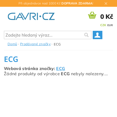
Při objednávce nad 1000 Kč
DOPRAVA ZDARMA
!
0 Kč
CZK
EUR
Domů
Prodávané značky
ECG
ECG
Webová stránka značky:
ECG
Žádné produkty od výrobce
ECG
nebyly nalezeny....