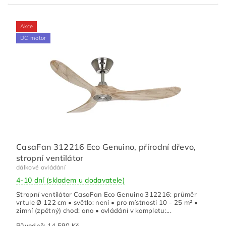
Akce
DC motor
CasaFan 312216 Eco Genuino, přírodní dřevo,
stropní ventilátor
dálkové ovládání
4-10 dní (skladem u dodavatele)
Stropní ventilátor CasaFan Eco Genuino 312216: průměr
vrtule Ø 122 cm • světlo: není • pro místnosti 10 - 25 m² •
zimní (zpětný) chod: ano • ovládání v kompletu:...
Původně:
14 590 Kč