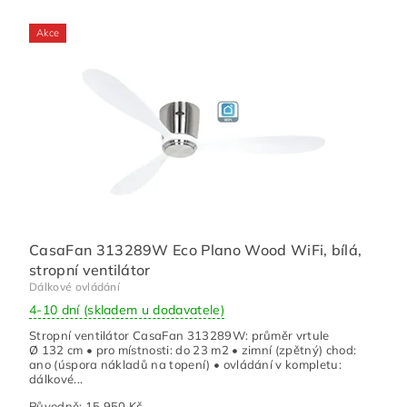
Akce
CasaFan 313289W Eco Plano Wood WiFi, bílá,
stropní ventilátor
Dálkové ovládání
4-10 dní (skladem u dodavatele)
Stropní ventilátor CasaFan 313289W: průměr vrtule
Ø 132 cm • pro místnosti: do 23 m2 • zimní (zpětný) chod:
ano (úspora nákladů na topení) • ovládání v kompletu:
dálkové...
Původně:
15 950 Kč