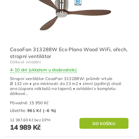
CasaFan 313288W Eco Plano Wood WiFi, ořech,
stropní ventilátor
Dálkové ovládání
4-10 dní (skladem u dodavatele)
Stropní ventilátor CasaFan 313288W: průměr vrtule
Ø 132 cm • pro místnosti: do 23 m2 • zimní (zpětný) chod:
ano (úspora nákladů na topení) • ovládání v kompletu:
dálkové...
Původně:
15 950 Kč
Ušetříte
:
961 Kč (–6 %)
12 387,60 Kč bez DPH
14 989 Kč