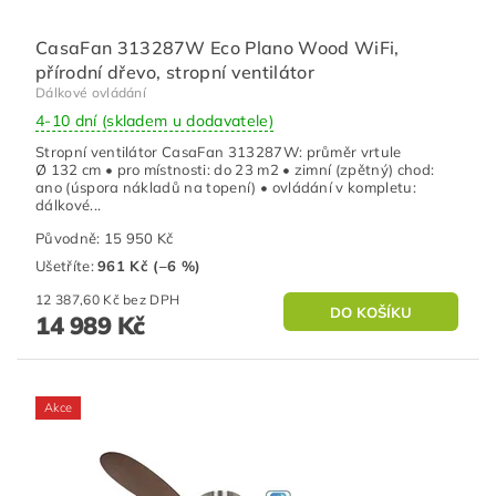
CasaFan 313287W Eco Plano Wood WiFi,
přírodní dřevo, stropní ventilátor
Dálkové ovládání
4-10 dní (skladem u dodavatele)
Stropní ventilátor CasaFan 313287W: průměr vrtule
Ø 132 cm • pro místnosti: do 23 m2 • zimní (zpětný) chod:
ano (úspora nákladů na topení) • ovládání v kompletu:
dálkové...
Původně:
15 950 Kč
Ušetříte
:
961 Kč (–6 %)
12 387,60 Kč bez DPH
14 989 Kč
Akce