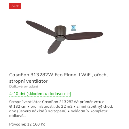
Akce
CasaFan 313282W Eco Plano II WiFi, ořech,
stropní ventilátor
Dálkové ovládání
4-10 dní (skladem u dodavatele)
Stropní ventilátor CasaFan 313282W: průměr vrtule
Ø 132 cm • pro místnosti: do 22 m2 • zimní (zpětný) chod:
ano (úspora nákladů na topení) • ovládání v kompletu:
dálkové...
Původně:
12 160 Kč