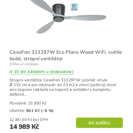
CasaFan 313297W Eco Plano Wood WiFi, světle
šedá, stropní ventilátor
Dálkové ovládání
4-10 dní (skladem u dodavatele)
Stropní ventilátor CasaFan 313297W: průměr vrtule
Ø 132 cm • pro místnosti: do 23 m2 • zimní (zpětný) chod:
ano (úspora nákladů na topení) • ovládání v kompletu:
dálkové...
Původně:
15 950 Kč
Ušetříte
:
961 Kč (–6 %)
12 387,60 Kč bez DPH
14 989 Kč