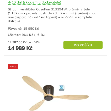
4-10 dní (skladem u dodavatele)
Stropní ventilátor CasaFan 313294W: průměr vrtule
Ø 132 cm • pro místnosti: do 23 m2 • zimní (zpětný) chod:
ano (úspora nákladů na topení) • ovládání v kompletu:
dálkové...
Původně:
15 950 Kč
Ušetříte
:
961 Kč (–6 %)
12 387,60 Kč bez DPH
14 989 Kč
Akce