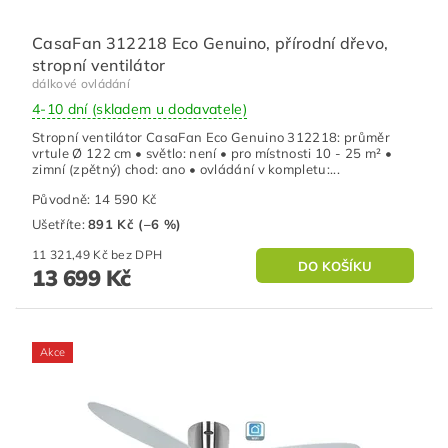
CasaFan 312218 Eco Genuino, přírodní dřevo,
stropní ventilátor
dálkové ovládání
4-10 dní (skladem u dodavatele)
Stropní ventilátor CasaFan Eco Genuino 312218: průměr
vrtule Ø 122 cm • světlo: není • pro místnosti 10 - 25 m² •
zimní (zpětný) chod: ano • ovládání v kompletu:...
Původně:
14 590 Kč
Ušetříte
:
891 Kč (–6 %)
11 321,49 Kč bez DPH
13 699 Kč
Akce