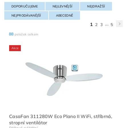
DOPORUČUJEME
NEJLEVNĚJŠÍ
NEJDRAŽŠÍ
NEJPRODÁVANĚJŠÍ
ABECEDNĚ
...
1
2
3
5
88
položek celkem
Akce
CasaFan 311280W Eco Plano II WiFi, stříbrná,
stropní ventilátor
Dálkové ovládání