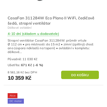
CasaFan 311284W Eco Plano II WiFi, čedičově
šedá, stropní ventilátor
Dálkové ovládání
4-10 dní (skladem u dodavatele)
Stropní ventilátor CasaFan 311284W: průměr vrtule
Ø 112 cm • pro místnosti: do 15 m2 • zimní (zpětný) chod:
ano (úspora nákladů na topení) • ovládání v kompletu:
dálkové...
Původně:
11 030 Kč
Ušetříte
:
671 Kč (–6 %)
8 561,16 Kč bez DPH
10 359 Kč
Akce
DC motor