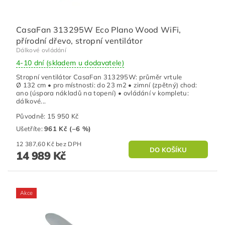
CasaFan 313295W Eco Plano Wood WiFi,
přírodní dřevo, stropní ventilátor
Dálkové ovládání
4-10 dní (skladem u dodavatele)
Stropní ventilátor CasaFan 313295W: průměr vrtule
Ø 132 cm • pro místnosti: do 23 m2 • zimní (zpětný) chod:
ano (úspora nákladů na topení) • ovládání v kompletu:
dálkové...
Původně:
15 950 Kč
Ušetříte
:
961 Kč (–6 %)
12 387,60 Kč bez DPH
14 989 Kč
Akce