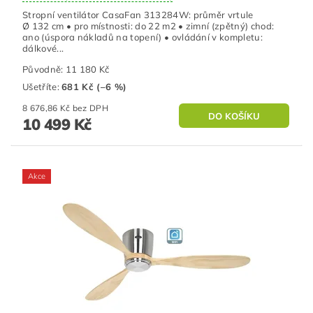
Stropní ventilátor CasaFan 313284W: průměr vrtule
Ø 132 cm • pro místnosti: do 22 m2 • zimní (zpětný) chod:
ano (úspora nákladů na topení) • ovládání v kompletu:
dálkové...
Původně:
11 180 Kč
Ušetříte
:
681 Kč (–6 %)
8 676,86 Kč bez DPH
10 499 Kč
Akce