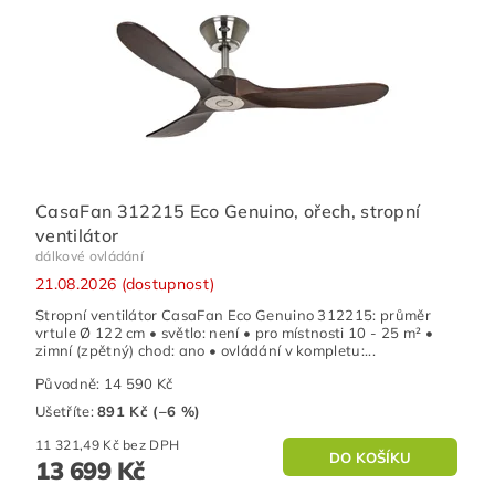
CasaFan 312215 Eco Genuino, ořech, stropní
ventilátor
dálkové ovládání
21.08.2026 (dostupnost)
Stropní ventilátor CasaFan Eco Genuino 312215: průměr
vrtule Ø 122 cm • světlo: není • pro místnosti 10 - 25 m² •
zimní (zpětný) chod: ano • ovládání v kompletu:...
Původně:
14 590 Kč
Ušetříte
:
891 Kč (–6 %)
11 321,49 Kč bez DPH
13 699 Kč