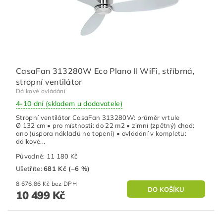
CasaFan 313280W Eco Plano II WiFi, stříbrná,
stropní ventilátor
Dálkové ovládání
4-10 dní (skladem u dodavatele)
Stropní ventilátor CasaFan 313280W: průměr vrtule
Ø 132 cm • pro místnosti: do 22 m2 • zimní (zpětný) chod:
ano (úspora nákladů na topení) • ovládání v kompletu:
dálkové...
Původně:
11 180 Kč
Ušetříte
:
681 Kč (–6 %)
8 676,86 Kč bez DPH
10 499 Kč