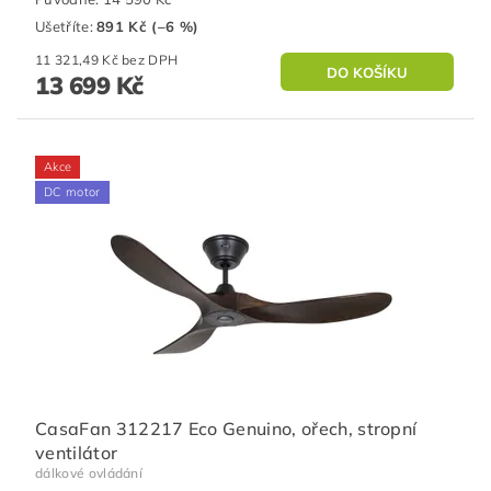
Ušetříte
:
891 Kč (–6 %)
11 321,49 Kč bez DPH
13 699 Kč
Akce
DC motor
CasaFan 312217 Eco Genuino, ořech, stropní
ventilátor
dálkové ovládání