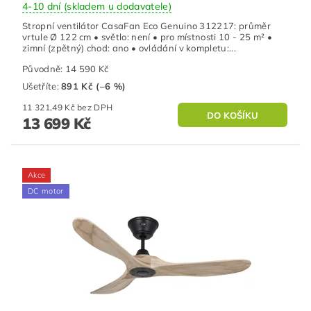
4-10 dní (skladem u dodavatele)
Stropní ventilátor CasaFan Eco Genuino 312217: průměr
vrtule Ø 122 cm • světlo: není • pro místnosti 10 - 25 m² •
zimní (zpětný) chod: ano • ovládání v kompletu:...
Původně:
14 590 Kč
Ušetříte
:
891 Kč (–6 %)
11 321,49 Kč bez DPH
13 699 Kč
Akce
DC motor