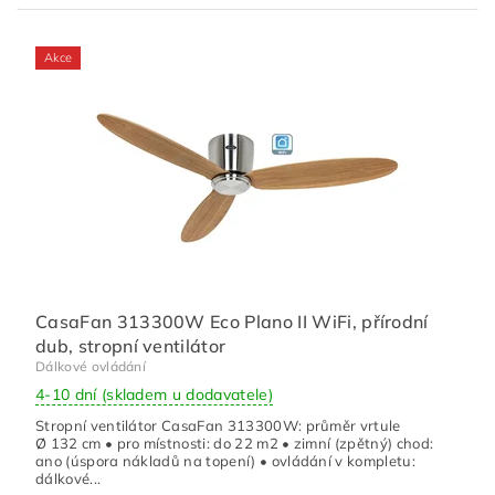
Akce
CasaFan 313300W Eco Plano II WiFi, přírodní
dub, stropní ventilátor
Dálkové ovládání
4-10 dní (skladem u dodavatele)
Stropní ventilátor CasaFan 313300W: průměr vrtule
Ø 132 cm • pro místnosti: do 22 m2 • zimní (zpětný) chod:
ano (úspora nákladů na topení) • ovládání v kompletu:
dálkové...