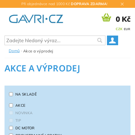
Při objednávce nad 1000 Kč
DOPRAVA ZDARMA
!
0 Kč
CZK
EUR
Domů
Akce a výprodej
AKCE A VÝPRODEJ
NA SKLADĚ
AKCE
NOVINKA
TIP
DC MOTOR