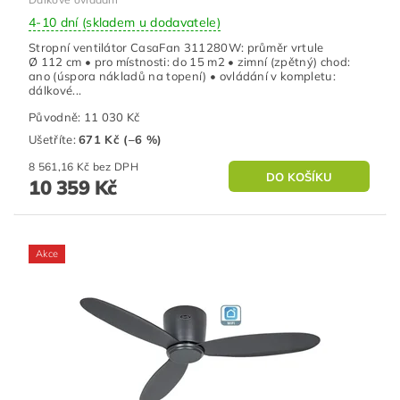
4-10 dní (skladem u dodavatele)
Stropní ventilátor CasaFan 311280W: průměr vrtule
Ø 112 cm • pro místnosti: do 15 m2 • zimní (zpětný) chod:
ano (úspora nákladů na topení) • ovládání v kompletu:
dálkové...
Původně:
11 030 Kč
Ušetříte
:
671 Kč (–6 %)
8 561,16 Kč bez DPH
10 359 Kč
Akce