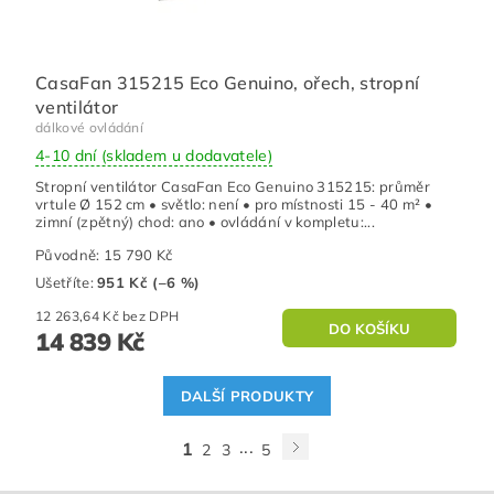
CasaFan 315215 Eco Genuino, ořech, stropní
ventilátor
dálkové ovládání
4-10 dní (skladem u dodavatele)
Stropní ventilátor CasaFan Eco Genuino 315215: průměr
vrtule Ø 152 cm • světlo: není • pro místnosti 15 - 40 m² •
zimní (zpětný) chod: ano • ovládání v kompletu:...
Původně:
15 790 Kč
Ušetříte
:
951 Kč (–6 %)
12 263,64 Kč bez DPH
14 839 Kč
DALŠÍ PRODUKTY
...
1
2
3
5