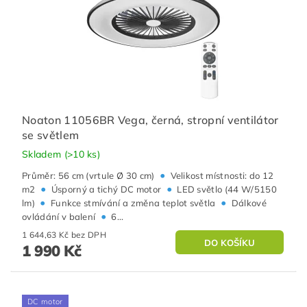
Noaton 11056BR Vega, černá, stropní ventilátor
se světlem
Skladem
(>10 ks)
•
Průměr: 56 cm (vrtule Ø 30 cm)
Velikost místnosti: do 12
•
•
m2
Úsporný a tichý DC motor
LED světlo (44 W/5150
•
•
lm)
Funkce stmívání a změna teplot světla
Dálkové
•
ovládání v balení
6...
1 644,63 Kč bez DPH
1 990 Kč
DC motor