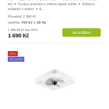
•
•
lm)
Funkce stmívání a změna teplot světla
Dálkové
•
ovládání v balení
6...
Původně:
2 390 Kč
Ušetříte
:
700 Kč (–29 %)
1 396,69 Kč bez DPH
1 690 Kč
Akce
DC motor