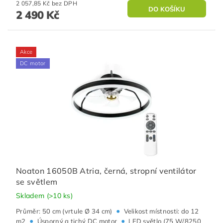
2 057,85 Kč bez DPH
2 490 Kč
Akce
DC motor
Noaton 16050B Atria, černá, stropní ventilátor
se světlem
Skladem
(>10 ks)
•
Průměr: 50 cm (vrtule Ø 34 cm)
Velikost místnosti: do 12
•
•
m2
Úsporný a tichý DC motor
LED světlo (75 W/8250