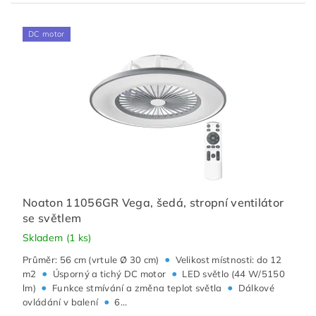
DC motor
Noaton 11056GR Vega, šedá, stropní ventilátor
se světlem
Skladem
(1 ks)
•
Průměr: 56 cm (vrtule Ø 30 cm)
Velikost místnosti: do 12
•
•
m2
Úsporný a tichý DC motor
LED světlo (44 W/5150
•
•
lm)
Funkce stmívání a změna teplot světla
Dálkové
•
ovládání v balení
6...