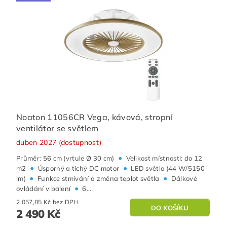
Noaton 11056CR Vega, kávová, stropní
ventilátor se světlem
duben 2027 (dostupnost)
•
Průměr: 56 cm (vrtule Ø 30 cm)
Velikost místnosti: do 12
•
•
m2
Úsporný a tichý DC motor
LED světlo (44 W/5150
•
•
lm)
Funkce stmívání a změna teplot světla
Dálkové
•
ovládání v balení
6...
2 057,85 Kč bez DPH
2 490 Kč