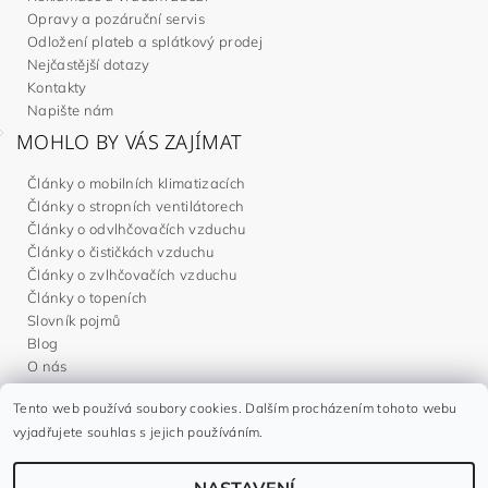
Opravy a pozáruční servis
Odložení plateb a splátkový prodej
Nejčastější dotazy
Kontakty
Napište nám
MOHLO BY VÁS ZAJÍMAT
Články o mobilních klimatizacích
Články o stropních ventilátorech
Články o odvlhčovačích vzduchu
Články o čističkách vzduchu
Články o zvlhčovačích vzduchu
Články o topeních
Slovník pojmů
Blog
O nás
Tento web používá soubory cookies. Dalším procházením tohoto webu
Noaton.cz
|
Noaton.de
|
Noaton.es
|
Gavri.sk
|
Gavri.es
vyjadřujete souhlas s jejich používáním.