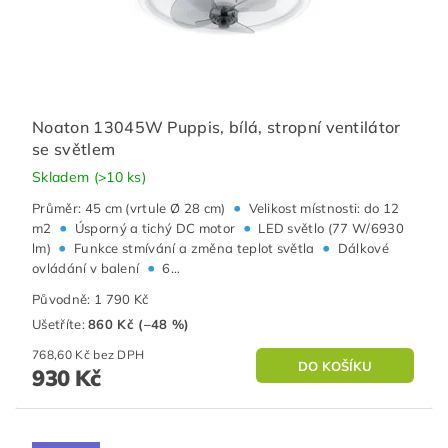
Noaton 13045W Puppis, bílá, stropní ventilátor
se světlem
Skladem
(>10 ks)
•
Průměr: 45 cm (vrtule Ø 28 cm)
Velikost místnosti: do 12
•
•
m2
Úsporný a tichý DC motor
LED světlo (77 W/6930
•
•
lm)
Funkce stmívání a změna teplot světla
Dálkové
•
ovládání v balení
6...
Původně:
1 790 Kč
Ušetříte
:
860 Kč (–48 %)
768,60 Kč bez DPH
930 Kč