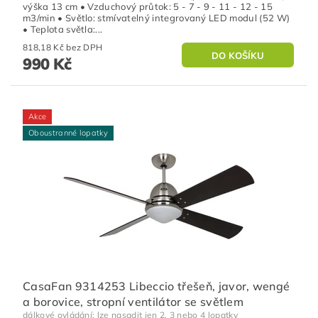
výška 13 cm • Vzduchový průtok: 5 - 7 - 9 - 11 - 12 - 15
m3/min • Světlo: stmívatelný integrovaný LED modul (52 W)
• Teplota světla:...
818,18 Kč bez DPH
990 Kč
Akce
Oboustranné lopatky
CasaFan 9314253 Libeccio třešeň, javor, wengé
a borovice, stropní ventilátor se světlem
dálkové ovládání; lze nasadit jen 2, 3 nebo 4 lopatky