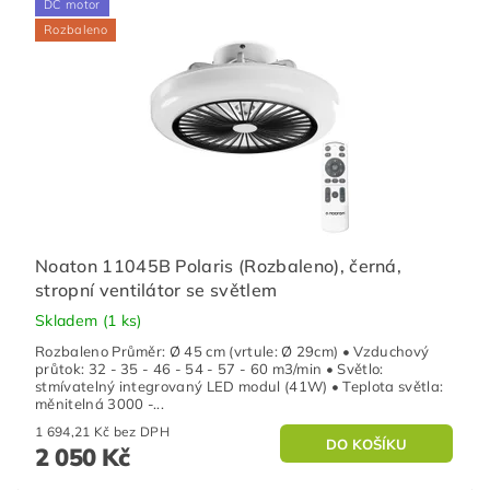
DC motor
Rozbaleno
Noaton 11045B Polaris (Rozbaleno), černá,
stropní ventilátor se světlem
Skladem
(1 ks)
Rozbaleno Průměr: Ø 45 cm (vrtule: Ø 29cm) • Vzduchový
průtok: 32 - 35 - 46 - 54 - 57 - 60 m3/min • Světlo:
stmívatelný integrovaný LED modul (41W) • Teplota světla:
měnitelná 3000 -...
1 694,21 Kč bez DPH
2 050 Kč