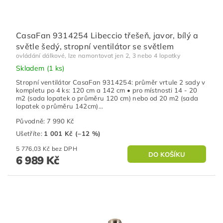
CasaFan 9314254 Libeccio třešeň, javor, bílý a
světle šedý, stropní ventilátor se světlem
ovládání dálkové, lze namontovat jen 2, 3 nebo 4 lopatky
Skladem
(1 ks)
Stropní ventilátor CasaFan 9314254: průměr vrtule 2 sady v
kompletu po 4 ks: 120 cm a 142 cm • pro místnosti 14 - 20
m2 (sada lopatek o průměru 120 cm) nebo od 20 m2 (sada
lopatek o průměru 142cm)...
Původně:
7 990 Kč
Ušetříte
:
1 001 Kč (–12 %)
5 776,03 Kč bez DPH
6 989 Kč