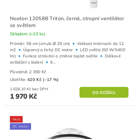
Noaton 12058B Triton, černá, stropní ventilátor
se světlem
Skladem
(>10 ks)
•
Průměr: 58 cm (vrtule Ø 29 cm)
Velikost místnosti: do 12
•
•
m2
Úsporný a tichý DC motor
LED světlo (50 W/5400
•
•
lm)
Funkce stmívání a změna teplot světla
Dálkové
•
ovládání v balení
6...
Původně:
2 390 Kč
Ušetříte
:
420 Kč (–17 %)
1 628,10 Kč bez DPH
1 970 Kč
Akce
DC motor