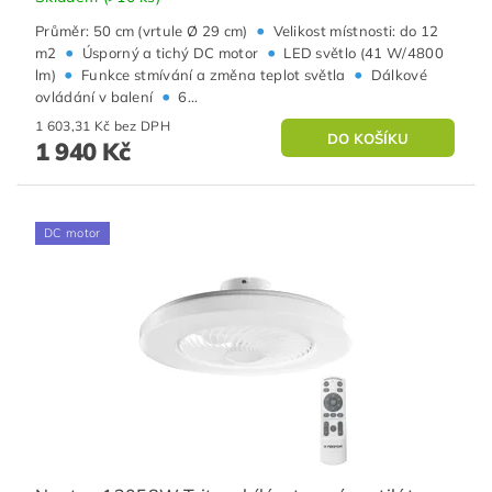
•
Průměr: 50 cm (vrtule Ø 29 cm)
Velikost místnosti: do 12
•
•
m2
Úsporný a tichý DC motor
LED světlo (41 W/4800
•
•
lm)
Funkce stmívání a změna teplot světla
Dálkové
•
ovládání v balení
6...
1 603,31 Kč bez DPH
1 940 Kč
DC motor