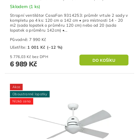
Skladem
(1 ks)
Stropní ventilátor CasaFan 9314253: průměr vrtule 2 sady v
kompletu po 4 ks: 120 cm a 142 cm • pro místnosti 14 - 20
m2 (sada lopatek o průměru 120 cm) nebo od 20 (sada
lopatek o průměru 142cm) •...
Původně:
7 990 Kč
Ušetříte
:
1 001 Kč (–12 %)
5 776,03 Kč bez DPH
6 989 Kč
Akce
Oboustranné lopatky
Nízká cena