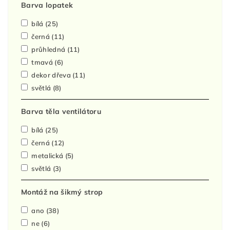
Barva lopatek
bílá
(25)
černá
(11)
průhledná
(11)
tmavá
(6)
dekor dřeva
(11)
světlá
(8)
Barva těla ventilátoru
bílá
(25)
černá
(12)
metalická
(5)
světlá
(3)
Montáž na šikmý strop
ano
(38)
ne
(6)