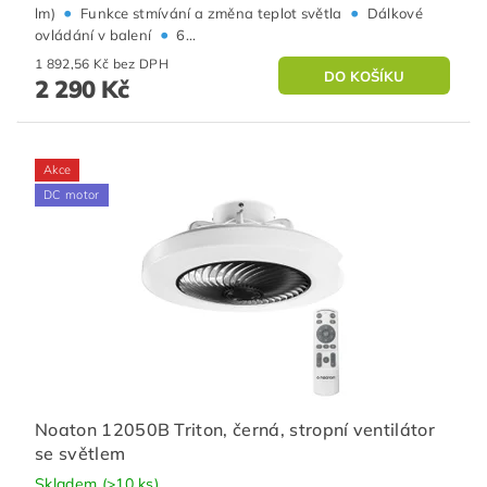
•
•
lm)
Funkce stmívání a změna teplot světla
Dálkové
•
ovládání v balení
6...
1 892,56 Kč bez DPH
2 290 Kč
Akce
DC motor
Noaton 12050B Triton, černá, stropní ventilátor
se světlem
Skladem
(>10 ks)