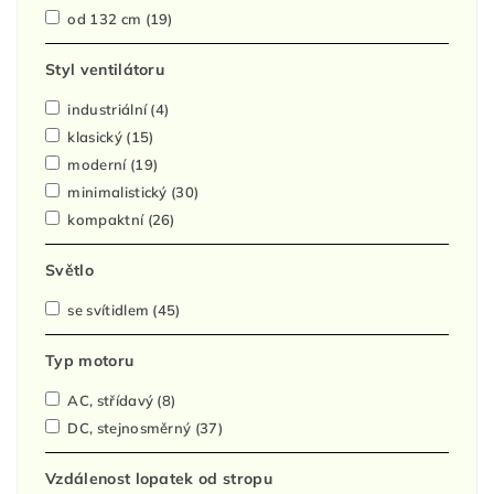
od 132 cm
(19)
Styl ventilátoru
industriální
(4)
klasický
(15)
moderní
(19)
minimalistický
(30)
kompaktní
(26)
Světlo
se svítidlem
(45)
Typ motoru
AC, střídavý
(8)
DC, stejnosměrný
(37)
Vzdálenost lopatek od stropu