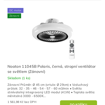
DC motor
Zánovní
Noaton 11045B Polaris, černá, stropní ventilátor
se světlem (Zánovní)
Skladem
(1 ks)
Zánovní Průměr: Ø 45 cm (vrtule: Ø 29cm) • Vzduchový
průtok: 32 - 35 - 46 - 54 - 57 - 60 m3/min • Světlo:
stmívatelný integrovaný LED modul (41W) • Teplota světla:
měnitelná 3000 - 6500K...
1 561,98 Kč bez DPH