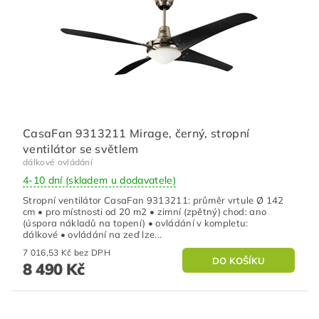
CasaFan 9313211 Mirage, černý, stropní
ventilátor se světlem
dálkové ovládání
4-10 dní (skladem u dodavatele)
Stropní ventilátor CasaFan 9313211: průměr vrtule Ø 142
cm • pro místnosti od 20 m2 • zimní (zpětný) chod: ano
(úspora nákladů na topení) • ovládání v kompletu:
dálkové • ovládání na zeď lze...
7 016,53 Kč bez DPH
8 490 Kč