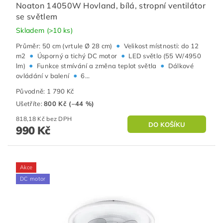
Noaton 14050W Hovland, bílá, stropní ventilátor
se světlem
Skladem
(>10 ks)
•
Průměr: 50 cm (vrtule Ø 28 cm)
Velikost místnosti: do 12
•
•
m2
Úsporný a tichý DC motor
LED světlo (55 W/4950
•
•
lm)
Funkce stmívání a změna teplot světla
Dálkové
•
ovládání v balení
6...
Původně:
1 790 Kč
Ušetříte
:
800 Kč (–44 %)
818,18 Kč bez DPH
990 Kč
Akce
DC motor