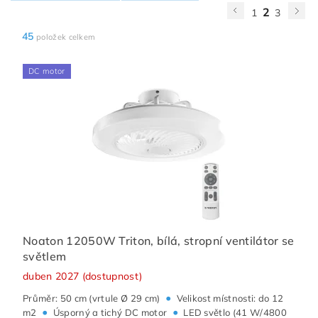
2
1
3
45
položek celkem
DC motor
Noaton 12050W Triton, bílá, stropní ventilátor se
světlem
duben 2027 (dostupnost)
•
Průměr: 50 cm (vrtule Ø 29 cm)
Velikost místnosti: do 12
•
•
m2
Úsporný a tichý DC motor
LED světlo (41 W/4800