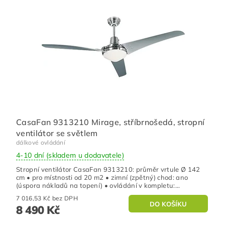
CasaFan 9313210 Mirage, stříbrnošedá, stropní
ventilátor se světlem
dálkové ovládání
4-10 dní (skladem u dodavatele)
Stropní ventilátor CasaFan 9313210: průměr vrtule Ø 142
cm • pro místnosti od 20 m2 • zimní (zpětný) chod: ano
(úspora nákladů na topení) • ovládání v kompletu:...
7 016,53 Kč bez DPH
8 490 Kč