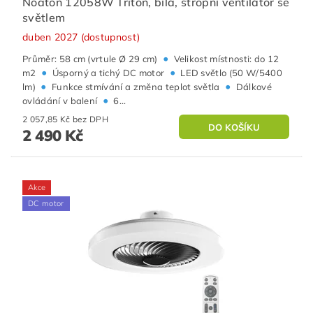
Noaton 12058W Triton, bílá, stropní ventilátor se
světlem
duben 2027 (dostupnost)
•
Průměr: 58 cm (vrtule Ø 29 cm)
Velikost místnosti: do 12
•
•
m2
Úsporný a tichý DC motor
LED světlo (50 W/5400
•
•
lm)
Funkce stmívání a změna teplot světla
Dálkové
•
ovládání v balení
6...
2 057,85 Kč bez DPH
2 490 Kč
Akce
DC motor