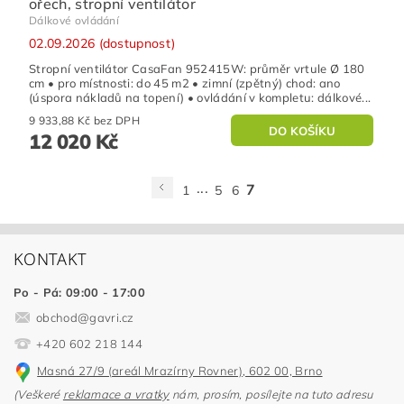
ořech, stropní ventilátor
Dálkové ovládání
02.09.2026 (dostupnost)
Stropní ventilátor CasaFan 952415W: průměr vrtule Ø 180
cm • pro místnosti: do 45 m2 • zimní (zpětný) chod: ano
(úspora nákladů na topení) • ovládání v kompletu: dálkové...
9 933,88 Kč bez DPH
12 020 Kč
...
7
1
5
6
KONTAKT
Po - Pá: 09:00 - 17:00
obchod
@
gavri.cz
+420 602 218 144
Masná 27/9 (areál Mrazírny Rovner), 602 00, Brno
(Veškeré
reklamace a vratky
nám, prosím, posílejte na tuto adresu