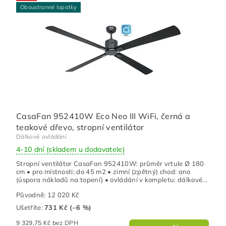
Oboustranné lopatky
CasaFan 952410W Eco Neo III WiFi, černá a
teakové dřevo, stropní ventilátor
Dálkové ovládání
4-10 dní (skladem u dodavatele)
Stropní ventilátor CasaFan 952410W: průměr vrtule Ø 180
cm • pro místnosti: do 45 m2 • zimní (zpětný) chod: ano
(úspora nákladů na topení) • ovládání v kompletu: dálkové...
Původně:
12 020 Kč
Ušetříte
:
731 Kč (–6 %)
9 329,75 Kč bez DPH