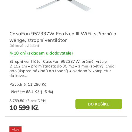
CasaFan 952337W Eco Neo III WiFi, stříbrná a
wenge, stropní ventilátor
Dálkové ovládání
4-10 dní (skladem u dodavatele)
Stropní ventilátor CasaFan 952337W: průměr vrtule
Ø 152 cm • pro místnosti: do 35 m2 • zimní (zpětný) chod:
ano (úspora nákladů na topení) • ovládání v kompletu:
dálkové...
Původně:
11 280 Kč
Ušetříte
:
681 Kč (–6 %)
8 759,50 Kč bez DPH
10 599 Kč
Akce