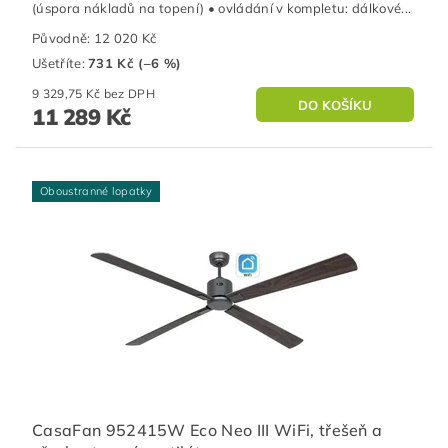
(úspora nákladů na topení) • ovládání v kompletu: dálkové...
Původně:
12 020 Kč
Ušetříte
:
731 Kč (–6 %)
9 329,75 Kč bez DPH
11 289 Kč
Oboustranné lopatky
CasaFan 952415W Eco Neo III WiFi, třešeň a