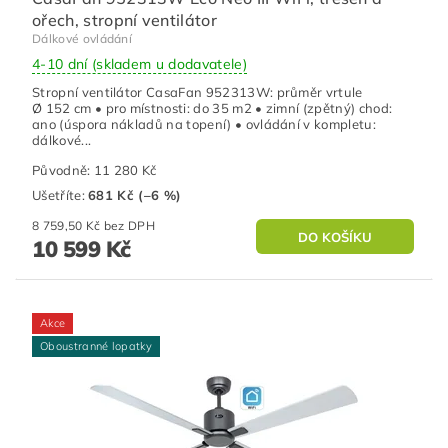
ořech, stropní ventilátor
Dálkové ovládání
4-10 dní (skladem u dodavatele)
Stropní ventilátor CasaFan 952313W: průměr vrtule
Ø 152 cm • pro místnosti: do 35 m2 • zimní (zpětný) chod:
ano (úspora nákladů na topení) • ovládání v kompletu:
dálkové...
Původně:
11 280 Kč
Ušetříte
:
681 Kč (–6 %)
8 759,50 Kč bez DPH
10 599 Kč
Akce
Oboustranné lopatky