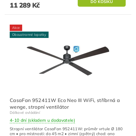
11 289 Kč
Akce
Oboustranné lopatky
CasaFan 952411W Eco Neo III WiFi, stříbrná a
wenge, stropní ventilátor
Dálkové ovládání
4-10 dní (skladem u dodavatele)
Stropní ventilátor CasaFan 952411W: průměr vrtule Ø 180
cm • pro místnosti: do 45 m2 • zimní (zpětný) chod: ano