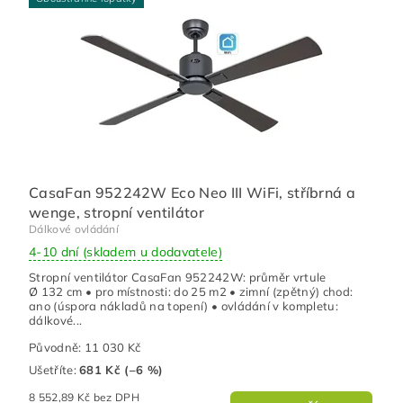
CasaFan 952242W Eco Neo III WiFi, stříbrná a
wenge, stropní ventilátor
Dálkové ovládání
4-10 dní (skladem u dodavatele)
Stropní ventilátor CasaFan 952242W: průměr vrtule
Ø 132 cm • pro místnosti: do 25 m2 • zimní (zpětný) chod:
ano (úspora nákladů na topení) • ovládání v kompletu:
dálkové...
Původně:
11 030 Kč
Ušetříte
:
681 Kč (–6 %)
8 552,89 Kč bez DPH