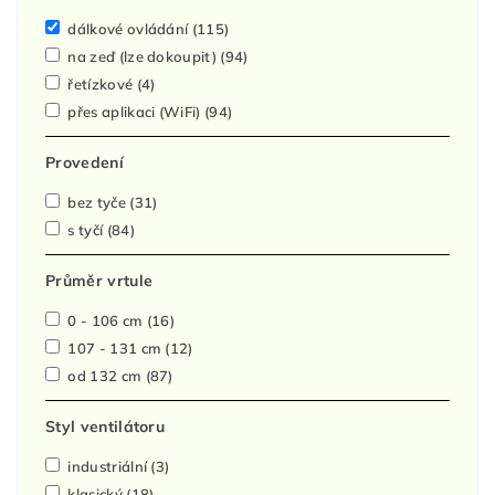
dálkové ovládání
(115)
na zeď (lze dokoupit)
(94)
řetízkové
(4)
přes aplikaci (WiFi)
(94)
Provedení
bez tyče
(31)
s tyčí
(84)
Průměr vrtule
0 - 106 cm
(16)
107 - 131 cm
(12)
od 132 cm
(87)
Styl ventilátoru
industriální
(3)
klasický
(18)