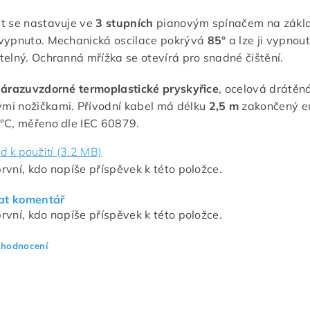
t se nastavuje ve
3 stupních
pianovým spínačem na zákla
vypnuto. Mechanická oscilace pokrývá
85°
a lze ji vypnout
telný. Ochranná mřížka se otevírá pro snadné čištění.
árazuvzdorné termoplastické pryskyřice
, ocelová drátěn
mi nožičkami. Přívodní kabel má délku
2,5 m
zakončený eu
°C, měřeno dle IEC 60879.
d k použití (3.2 MB)
rvní, kdo napíše příspěvek k této položce.
at komentář
rvní, kdo napíše příspěvek k této položce.
 hodnocení