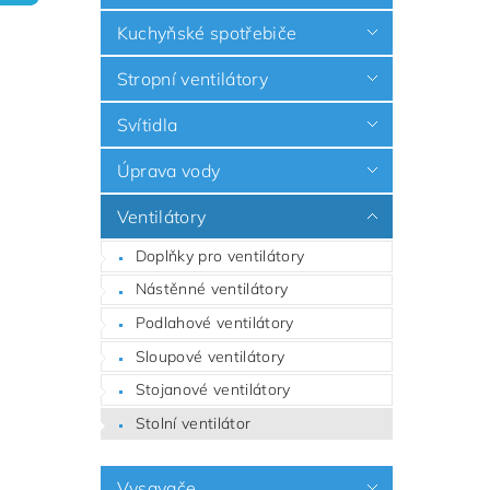
Kuchyňské spotřebiče
Stropní ventilátory
Svítidla
Úprava vody
Ventilátory
Doplňky pro ventilátory
Nástěnné ventilátory
Podlahové ventilátory
Sloupové ventilátory
Stojanové ventilátory
Stolní ventilátor
Vysavače