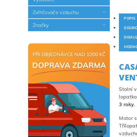
Zvlhčovače vzduchu
POPIS
Značky
SOUB
DISKU
HODNO
CAS
VEN
Stolní 
lopatko
3 roky
.
Motor 
Třílopa
vzduchu