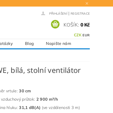
|
PŘIHLÁŠENÍ
REGISTRACE
KOŠÍK:
0 Kč
CZK
EUR
 otázky
Blog
Napište nám
 bílá, stolní ventilátor
ěr vrtule:
30 cm
 vzduchový průtok:
2 900 m³/h
ina hluku:
31,1 dB(A)
(ve vzdálenosti 3 m)