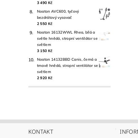
3 490 Kč
Noaton AVC600, tyčový
bezdrátový vysavač
2 550 Kč
Noaton 16132WWL Rhea, bílá a
světle hnědá, stropní ventilátor se
světlem
3 150 Kč
Noaton 14132BBD Canis, černá a
tmavě hnědá, stropní ventilátor se
světlem
2 920 Kč
KONTAKT
INFOR