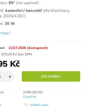
lace:
85°
(lze vypnout)
ití:
komerční / kancelář
(dle Machinery
ve 2006/42/EC)
on:
35 W
ormací
ost
22.07.2026 (dostupnost)
1 070,25 Kč bez DPH
95 Kč
ktu
2395120193
CasaFan
z
Hlídat cenu