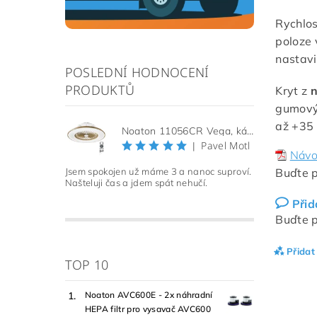
Rychlos
poloze 
nastavi
POSLEDNÍ HODNOCENÍ
PRODUKTŮ
Kryt z
n
gumový
až +35 
Noaton 11056CR Vega, kávová, stropní ventilátor se světlem
Pavel Motl
|
Návo
Buďte p
Jsem spokojen už máme 3 a nanoc suproví.
Našteluji čas a jdem spát nehučí.
Přid
Buďte p
Přidat
TOP 10
Noaton AVC600E - 2x náhradní
HEPA filtr pro vysavač AVC600