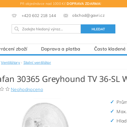
Při objednávce nad 1000 Kč
DOPRAVA ZDARMA
!
obchod@gavri.cz
+420 602 218 144
rácení zboží
Doprava a platba
Často kladené
Ventilátory
Stolní ventilátor
fan 30365 Greyhound TV 36-SL WE,
Neohodnoceno
Prům
Max.
Hlad