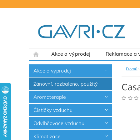
Akce a výprodej
Reklamace a v
Domů
Akce a výprodej
Zánovní, rozbaleno, použitý
Casa
Aromaterapie
Čističky vzduchu
Odvlhčovače vzduchu
Klimatizace