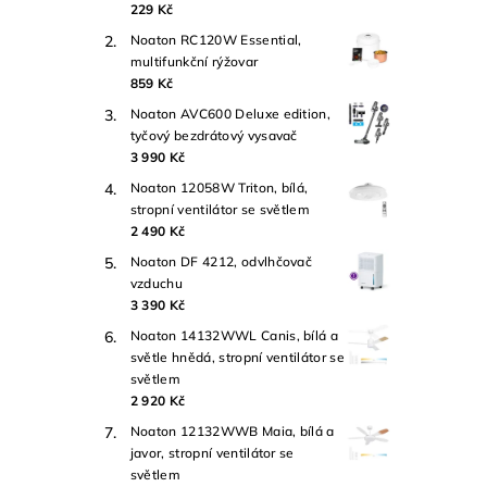
229 Kč
Noaton RC120W Essential,
multifunkční rýžovar
859 Kč
Noaton AVC600 Deluxe edition,
tyčový bezdrátový vysavač
3 990 Kč
Noaton 12058W Triton, bílá,
stropní ventilátor se světlem
2 490 Kč
Noaton DF 4212, odvlhčovač
vzduchu
3 390 Kč
Noaton 14132WWL Canis, bílá a
světle hnědá, stropní ventilátor se
světlem
2 920 Kč
Noaton 12132WWB Maia, bílá a
javor, stropní ventilátor se
světlem