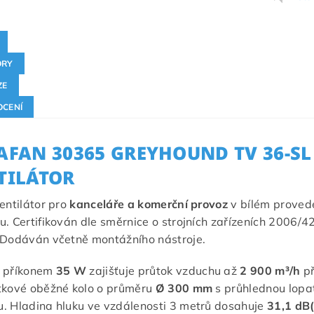
ORY
ZE
CENÍ
AFAN 30365 GREYHOUND TV 36-SL 
TILÁTOR
ventilátor pro
kanceláře a komerční provoz
v bílém provede
u. Certifikován dle směrnice o strojních zařízeních 2006/4
 Dodáván včetně montážního nástroje.
s příkonem
35 W
zajišťuje průtok vzduchu až
2 900 m³/h
př
tkové oběžné kolo o průměru
Ø 300 mm
s průhlednou lopa
. Hladina hluku ve vzdálenosti 3 metrů dosahuje
31,1 dB