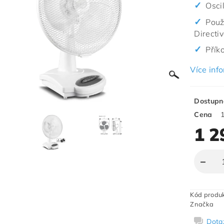
Osci
Použ
Directi
Přík
Více inf
Dostupn
Cena
1 2
Kód produ
Značka
Dota