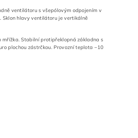
dně ventilátoru s všepólovým odpojením v
. Sklon hlavy ventilátoru je vertikálně
á mřížka. Stabilní protipřeklopná základna s
ro plochou zástrčkou. Provozní teplota −10