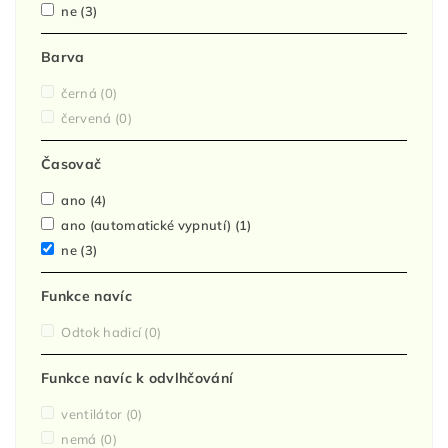
ne
(3)
Barva
černá
(0)
červená
(0)
Časovač
ano
(4)
ano (automatické vypnutí)
(1)
ne
(3)
Funkce navíc
Odtok hadicí
(0)
Funkce navíc k odvlhčování
ventilátor
(0)
nemá
(0)