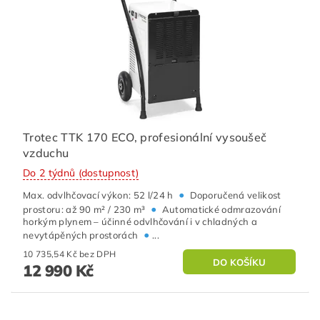
Trotec TTK 170 ECO, profesionální vysoušeč
vzduchu
Do 2 týdnů (dostupnost)
•
Max. odvlhčovací výkon: 52 l/24 h
Doporučená velikost
•
prostoru: až 90 m² / 230 m³
Automatické odmrazování
horkým plynem – účinné odvlhčování i v chladných a
•
nevytápěných prostorách
...
10 735,54 Kč bez DPH
12 990 Kč