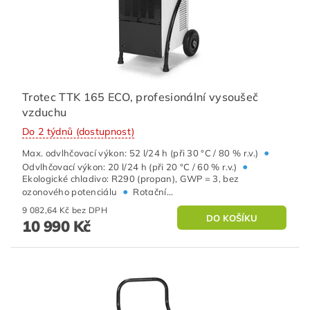
Trotec TTK 165 ECO, profesionální vysoušeč
vzduchu
Do 2 týdnů (dostupnost)
•
Max. odvlhčovací výkon: 52 l/24 h (při 30 °C / 80 % r.v.)
•
Odvlhčovací výkon: 20 l/24 h (při 20 °C / 60 % r.v.)
Ekologické chladivo: R290 (propan), GWP = 3, bez
•
ozonového potenciálu
Rotační...
9 082,64 Kč bez DPH
10 990 Kč