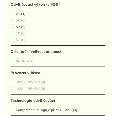
Odvlhčovací výkon (v l/24h)
21
(1)
50
(0)
52
(2)
70
(0)
51
(0)
Orientační velikost místnosti
do 90 m²
(0)
Provozní vlhkost
20% - 80% RV
(0)
10% - 95% RV
(0)
Technologie odvlhčování
Kompresor - funguje při 5°C-35°C
(3)