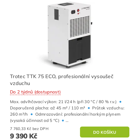
Trotec TTK 75 ECO, profesionální vysoušeč
vzduchu
Do 2 týdnů (dostupnost)
•
Max. odvlhčovací výkon: 21 l/24 h (při 30 °C / 80 % r.v.)
•
Doporučená plocha: až 45 m² / 110 m³
Průtok vzduchu:
•
260 m³/h
Odmrazování: profesionální horkým plynem
•
(vysoká účinnost od 5 °C)
...
7 760,33 Kč bez DPH
9 390 Kč