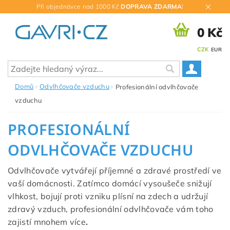
Při objednávce nad 1000 Kč
DOPRAVA ZDARMA
!
0 Kč
CZK
EUR
Domů
Odvlhčovače vzduchu
Profesionální odvlhčovače
vzduchu
PROFESIONÁLNÍ
ODVLHČOVAČE VZDUCHU
Odvlhčovače vytvářejí příjemné a zdravé prostředí ve
vaší domácnosti. Zatímco domácí vysoušeče snižují
vlhkost, bojují proti vzniku plísní na zdech a udržují
zdravý vzduch, profesionální odvlhčovače vám toho
zajistí mnohem více
.