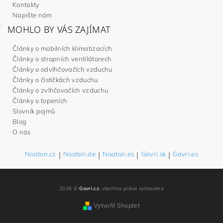
Kontakty
Napište nám
MOHLO BY VÁS ZAJÍMAT
Články o mobilních klimatizacích
Články o stropních ventilátorech
Články o odvlhčovačích vzduchu
Články o čističkách vzduchu
Články o zvlhčovačích vzduchu
Články o topeních
Slovník pojmů
Blog
O nás
Noaton.cz
|
Noaton.de
|
Noaton.es
|
Gavri.sk
|
Gavri.es
2026 ©
Gavri.cz
, všechna práva vyhrazena
Vytvořil Shoptet