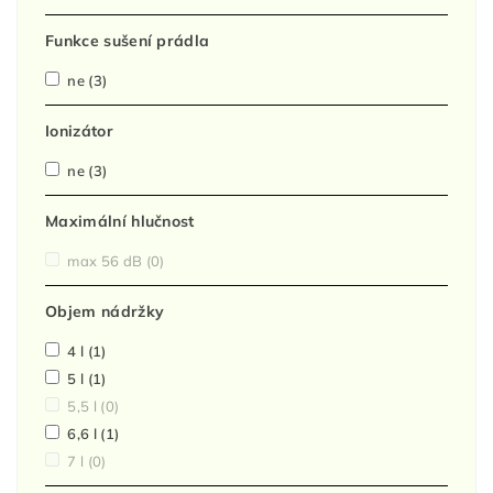
Funkce sušení prádla
ne
(3)
Ionizátor
ne
(3)
Maximální hlučnost
max 56 dB
(0)
Objem nádržky
4 l
(1)
5 l
(1)
5,5 l
(0)
6,6 l
(1)
7 l
(0)