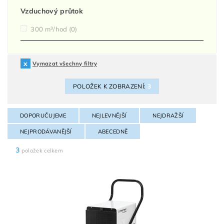
Vzduchový průtok
300 m³/hod
(0)
Vymazat všechny filtry
POLOŽEK K ZOBRAZENÍ:
3
DOPORUČUJEME
NEJLEVNĚJŠÍ
NEJDRAŽŠÍ
NEJPRODÁVANĚJŠÍ
ABECEDNĚ
3
položek celkem