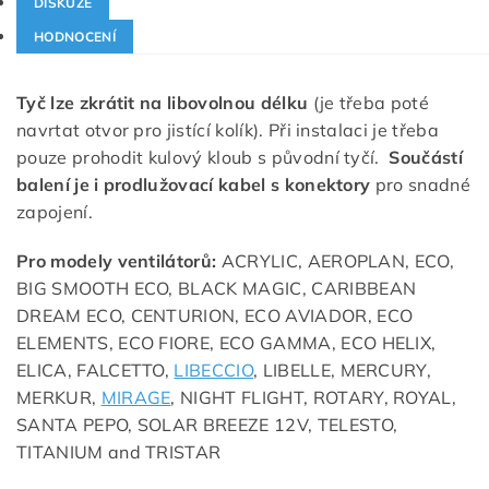
DISKUZE
HODNOCENÍ
Tyč lze zkrátit na libovolnou délku
(je třeba poté
navrtat otvor pro jistící kolík). Při instalaci je třeba
pouze prohodit kulový kloub s původní tyčí.
Součástí
balení je i prodlužovací kabel s konektory
pro snadné
zapojení.
Pro modely ventilátorů:
ACRYLIC, AEROPLAN, ECO,
BIG SMOOTH ECO, BLACK MAGIC, CARIBBEAN
DREAM ECO, CENTURION, ECO AVIADOR, ECO
ELEMENTS, ECO FIORE, ECO GAMMA, ECO HELIX,
ELICA, FALCETTO,
LIBECCIO
, LIBELLE, MERCURY,
MERKUR,
MIRAGE
, NIGHT FLIGHT, ROTARY, ROYAL,
SANTA PEPO, SOLAR BREEZE 12V, TELESTO,
TITANIUM and TRISTAR