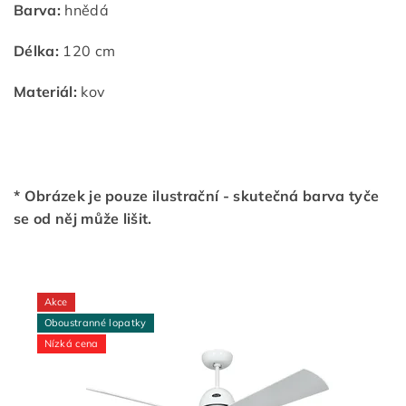
Barva:
hnědá
Délka:
120 cm
Materiál:
kov
* Obrázek je pouze ilustrační - skutečná barva tyče
se od něj může lišit.
Akce
Oboustranné lopatky
Nízká cena