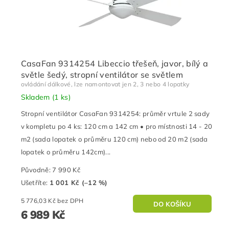
CasaFan 9314254 Libeccio třešeň, javor, bílý a
světle šedý, stropní ventilátor se světlem
ovládání dálkové, lze namontovat jen 2, 3 nebo 4 lopatky
Skladem
(1 ks)
Stropní ventilátor CasaFan 9314254: průměr vrtule 2 sady
v kompletu po 4 ks: 120 cm a 142 cm • pro místnosti 14 - 20
m2 (sada lopatek o průměru 120 cm) nebo od 20 m2 (sada
lopatek o průměru 142cm)...
Původně:
7 990 Kč
Ušetříte
:
1 001 Kč (–12 %)
5 776,03 Kč bez DPH
6 989 Kč