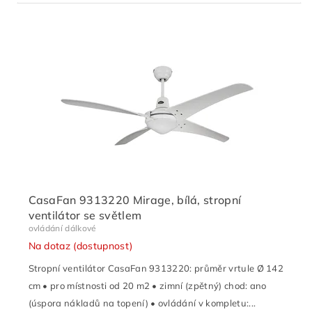
CasaFan 9313220 Mirage, bílá, stropní
ventilátor se světlem
ovládání dálkové
Na dotaz (dostupnost)
Stropní ventilátor CasaFan 9313220: průměr vrtule Ø 142
cm • pro místnosti od 20 m2 • zimní (zpětný) chod: ano
(úspora nákladů na topení) • ovládání v kompletu:...