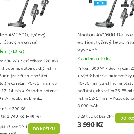
ton AVC600, tyčový
Noaton AVC600 Deluxe
drátový vysavač
edition, tyčový bezdrát
vysavač
adem
(>10 ks)
Skladem
(>10 ks)
on: 600 W • Sací výkon: 220 AW
rž baterie: automatický režim
Příkon: 600 W • Sací výkon: 
 min (záleží na množství
• Výdrž baterie: automatický 
tot), eko režim 75-85 min, max
45-55 min (záleží na množstv
 12-14 min • Kapacita baterie:
nečistot), eko režim 75-85 mi
 mAh (doba nabíjení...
režim 12-14 min • Kapacita ba
3 000 mAh...
dně:
4 290 Kč
íte
:
1 740 Kč (–40 %)
3 297,52 Kč bez DPH
3 990 Kč
2 107,44 Kč bez DPH