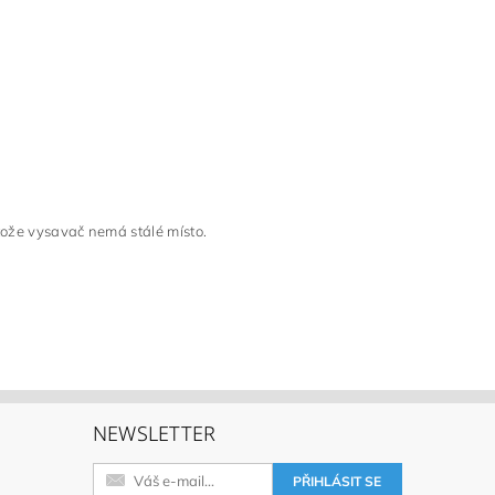
tože vysavač nemá stálé místo.
NEWSLETTER
h