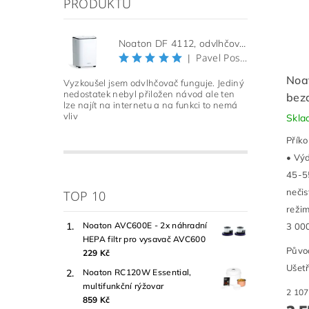
PRODUKTŮ
Noaton DF 4112, odvlhčovač vzduchu (Použitý, Záruka 21 měsíců)
Pavel Pospíšil
|
Noa
Vyzkoušel jsem odvlhčovač funguje. Jediný
nedostatek nebyl přiložen návod ale ten
bez
lze najít na internetu a na funkci to nemá
vliv
Skl
Přík
• Výd
45-55
nečis
TOP 10
režim
Noaton AVC600E - 2x náhradní
3 000
HEPA filtr pro vysavač AVC600
Půvo
229 Kč
Ušetř
Noaton RC120W Essential,
multifunkční rýžovar
859 Kč