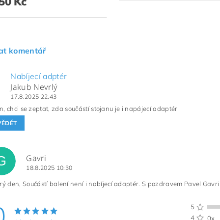
50 Kč
at komentář
Nabíjecí adptér
Jakub Nevrlý
17.8.2025 22:43
, chci se zeptat, zda součástí stojanu je i napájecí adaptér
VĚDĚT
Gavri
G
18.8.2025 10:30
ý den, Součástí balení není i nabíjecí adaptér. S pozdravem Pavel Gavri
0
5
4
0x