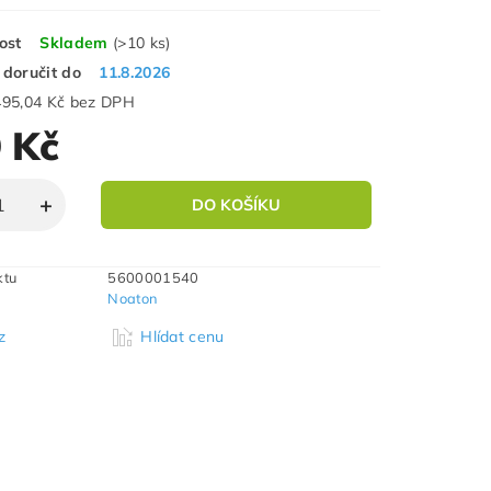
ost
Skladem
(>10 ks)
doručit do
11.8.2026
495,04 Kč bez DPH
 Kč
ktu
5600001540
Noaton
z
Hlídat cenu