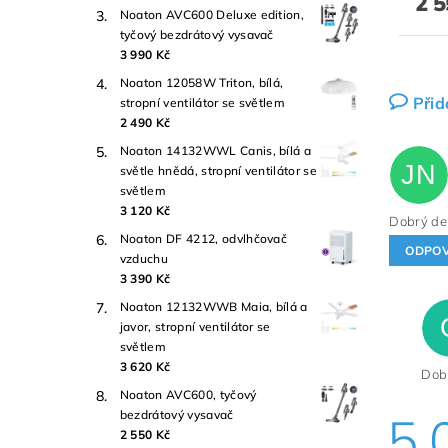
2 5
Noaton AVC600 Deluxe edition,
tyčový bezdrátový vysavač
3 990 Kč
Noaton 12058W Triton, bílá,
Přid
stropní ventilátor se světlem
2 490 Kč
Noaton 14132WWL Canis, bílá a
JN
světle hnědá, stropní ventilátor se
světlem
3 120 Kč
Dobrý den
Noaton DF 4212, odvlhčovač
ODPO
vzduchu
3 390 Kč
Noaton 12132WWB Maia, bílá a
javor, stropní ventilátor se
světlem
3 620 Kč
Dobr
Noaton AVC600, tyčový
bezdrátový vysavač
5,
2 550 Kč