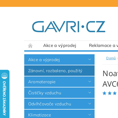
Akce a výprodej
Reklamace a v
Domů
Akce a výprodej
Zánovní, rozbaleno, použitý
Noat
AVC6
Aromaterapie
Čističky vzduchu
Odvlhčovače vzduchu
Klimatizace