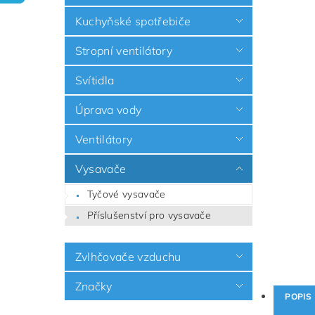
Kuchyňské spotřebiče
Stropní ventilátory
Svítidla
Úprava vody
Ventilátory
Vysavače
Tyčové vysavače
Příslušenství pro vysavače
Zvlhčovače vzduchu
Značky
POPIS