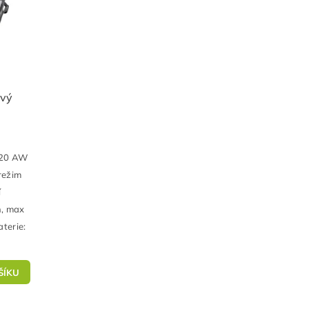
ový
220 AW
režim
í
n, max
terie: