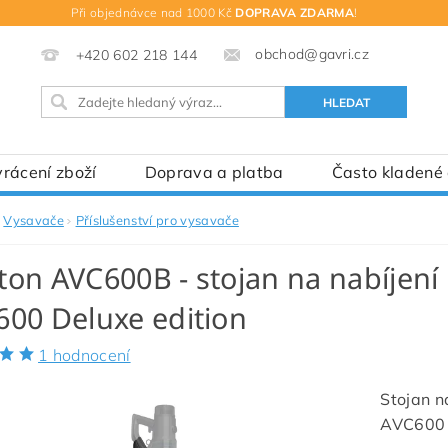
Při objednávce nad 1000 Kč
DOPRAVA ZDARMA
!
obchod@gavri.cz
+420 602 218 144
rácení zboží
Doprava a platba
Často kladené
Vysavače
Příslušenství pro vysavače
on AVC600B - stojan na nabíjení
00 Deluxe edition
1 hodnocení
Stojan n
AVC600 D