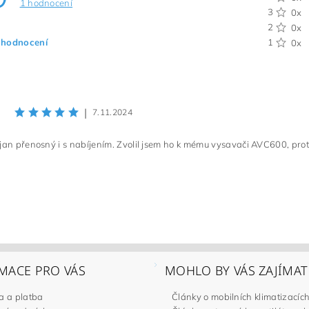
1 hodnocení
3
0x
2
0x
 hodnocení
1
0x
|
7.11.2024
jan přenosný i s nabíjením. Zvolil jsem ho k mému vysavači AVC600, pro
MACE PRO VÁS
MOHLO BY VÁS ZAJÍMAT
a a platba
Články o mobilních klimatizacíc