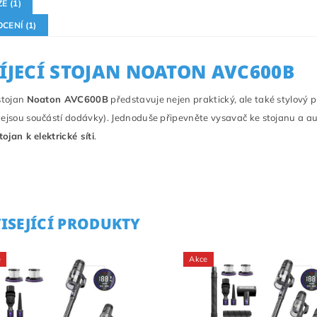
E (1)
CENÍ (1)
ÍJECÍ STOJAN NOATON AVC600B
stojan
Noaton AVC600B
představuje nejen praktický, ale také stylový 
ejsou součástí dodávky). Jednoduše připevněte vysavač ke stojanu a aut
tojan k elektrické síti
.
ISEJÍCÍ PRODUKTY
e
Akce