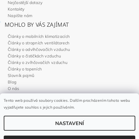
Nejčastější dotazy
Kontakty
Napište nám
MOHLO BY VÁS ZAJÍMAT
Články o mobilních klimatizacích
Články o stropních ventilátorech
Články o odvlhčovačích vzduchu
Články o čističkách vzduchu
Články o zvlhčovačích vzduchu
Články o topeních
Slovník pojmů
Blog
O nás
Tento web používá soubory cookies. Dalším procházením tohoto webu
Noaton.cz
|
Noaton.de
|
Noaton.es
|
Gavri.sk
|
Gavri.es
vyjadřujete souhlas s jejich používáním.
NASTAVENÍ
2026 ©
Gavri.cz
, všechna práva vyhrazena
Vytvořil Shoptet