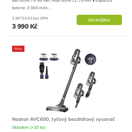
eko režim 75-85 min, max režim 12-14 min • Kapacita
baterie: 3 000 mAh...
3 297,52 Kč bez DPH
3 990 Kč
Akce
Noaton AVC600, tyčový bezdrátový vysavač
Skladem
(>10 ks)