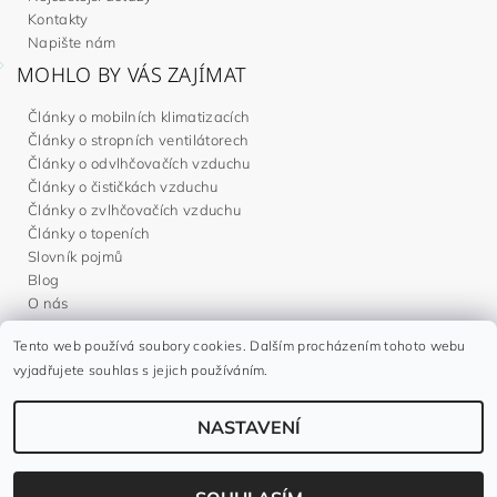
Kontakty
Napište nám
MOHLO BY VÁS ZAJÍMAT
Články o mobilních klimatizacích
Články o stropních ventilátorech
Články o odvlhčovačích vzduchu
Články o čističkách vzduchu
Články o zvlhčovačích vzduchu
Články o topeních
Slovník pojmů
Blog
O nás
Tento web používá soubory cookies. Dalším procházením tohoto webu
Noaton.cz
|
Noaton.de
|
Noaton.es
|
Gavri.sk
|
Gavri.es
vyjadřujete souhlas s jejich používáním.
NASTAVENÍ
2026 ©
Gavri.cz
, všechna práva vyhrazena
Vytvořil Shoptet