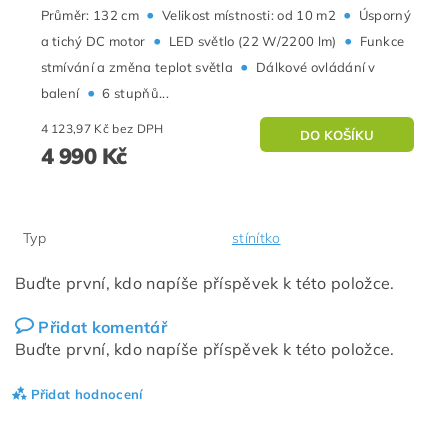
•
•
Průměr: 132 cm
Velikost místnosti: od 10 m2
Úsporný
•
•
a tichý DC motor
LED světlo (22 W/2200 lm)
Funkce
•
stmívání a změna teplot světla
Dálkové ovládání v
•
balení
6 stupňů...
4 123,97 Kč bez DPH
4 990 Kč
Typ
stínítko
Buďte první, kdo napíše příspěvek k této položce.
Přidat komentář
Buďte první, kdo napíše příspěvek k této položce.
Přidat hodnocení