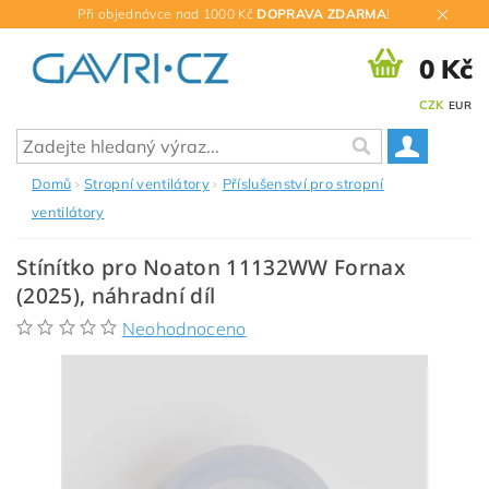
Při objednávce nad 1000 Kč
DOPRAVA ZDARMA
!
0 Kč
CZK
EUR
Domů
Stropní ventilátory
Příslušenství pro stropní
ventilátory
Stínítko pro Noaton 11132WW Fornax
(2025), náhradní díl
Neohodnoceno