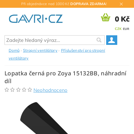
Při objednávce nad 1000 Kč
DOPRAVA ZDARMA
!
0 Kč
CZK
EUR
Domů
Stropní ventilátory
Příslušenství pro stropní
ventilátory
Lopatka černá pro Zoya 15132BB, náhradní
díl
Neohodnoceno