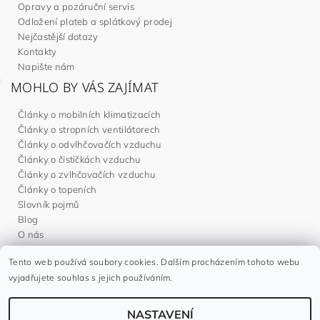
Opravy a pozáruční servis
Odložení plateb a splátkový prodej
Nejčastější dotazy
Kontakty
Napište nám
MOHLO BY VÁS ZAJÍMAT
Články o mobilních klimatizacích
Články o stropních ventilátorech
Články o odvlhčovačích vzduchu
Články o čističkách vzduchu
Články o zvlhčovačích vzduchu
Články o topeních
Slovník pojmů
Blog
O nás
Tento web používá soubory cookies. Dalším procházením tohoto webu
Noaton.cz
|
Noaton.de
|
Noaton.es
|
Gavri.sk
|
Gavri.es
vyjadřujete souhlas s jejich používáním.
NASTAVENÍ
2026 ©
Gavri.cz
, všechna práva vyhrazena