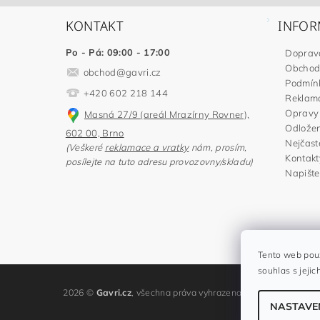
KONTAKT
INFOR
Po - Pá: 09:00 - 17:00
Doprav
Obchod
obchod
@
gavri.cz
Podmínk
+420 602 218 144
Reklama
Opravy 
Masná 27/9 (areál Mrazírny Rovner),
Odložen
602 00, Brno
Nejčast
(Veškeré
reklamace a vratky
nám, prosím,
Kontakt
posílejte na tuto adresu provozovny/skladu)
Napišt
Tento web použ
souhlas s jejic
2026 ©
Gavri.cz
, všechna práva vyhrazena
NASTAVE