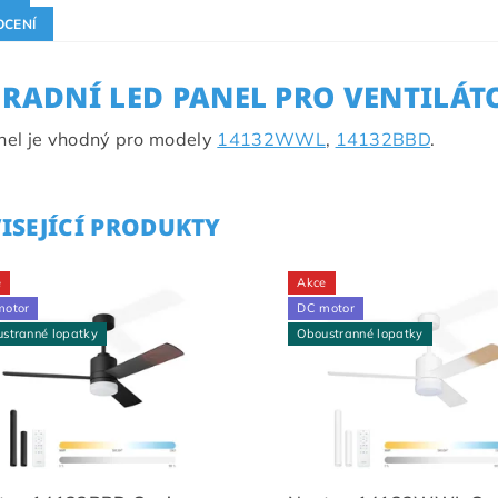
CENÍ
RADNÍ LED PANEL PRO VENTILÁT
nel je vhodný pro modely
14132WWL
,
14132BBD
.
ISEJÍCÍ PRODUKTY
e
Akce
motor
DC motor
stranné lopatky
Oboustranné lopatky