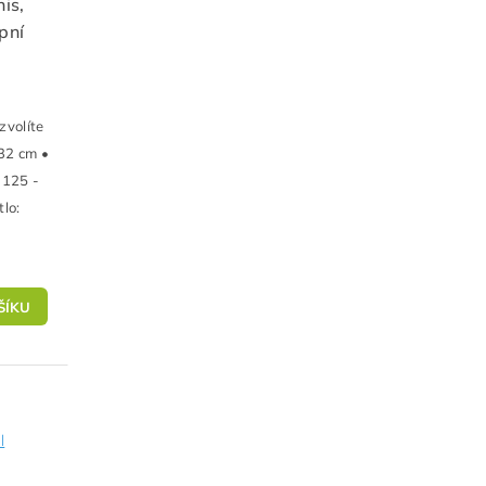
is,
pní
zvolíte
32 cm •
 125 -
lo:
l