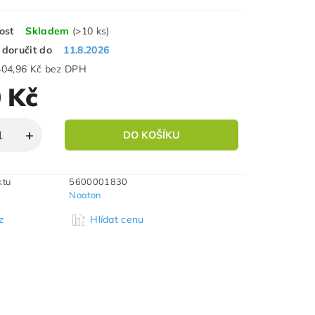
ost
Skladem
(>10 ks)
doručit do
11.8.2026
404,96 Kč bez DPH
 Kč
ktu
5600001830
Noaton
z
Hlídat cenu