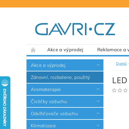
Akce a výprodej
Reklamace a v
Domů
Akce a výprodej
Zánovní, rozbaleno, použitý
LED
Aromaterapie
Čističky vzduchu
Odvlhčovače vzduchu
Klimatizace