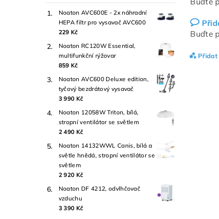
Buďte p
Noaton AVC600E - 2x náhradní
Přid
HEPA filtr pro vysavač AVC600
229 Kč
Buďte p
Noaton RC120W Essential,
multifunkční rýžovar
Přidat
859 Kč
Noaton AVC600 Deluxe edition,
tyčový bezdrátový vysavač
3 990 Kč
Noaton 12058W Triton, bílá,
stropní ventilátor se světlem
2 490 Kč
Noaton 14132WWL Canis, bílá a
světle hnědá, stropní ventilátor se
světlem
2 920 Kč
Noaton DF 4212, odvlhčovač
vzduchu
3 390 Kč