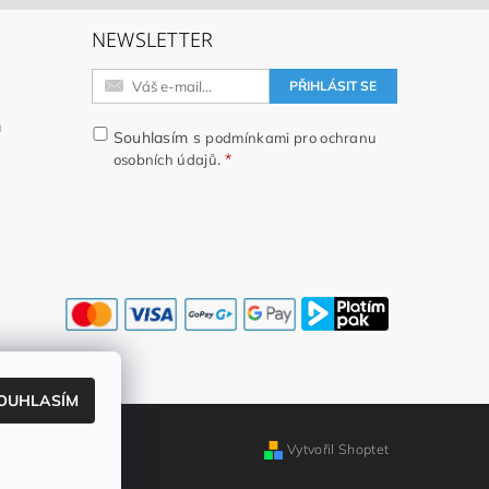
NEWSLETTER
h
h
u
Souhlasím s
podmínkami pro ochranu
.
osobních údajů
OUHLASÍM
Vytvořil Shoptet