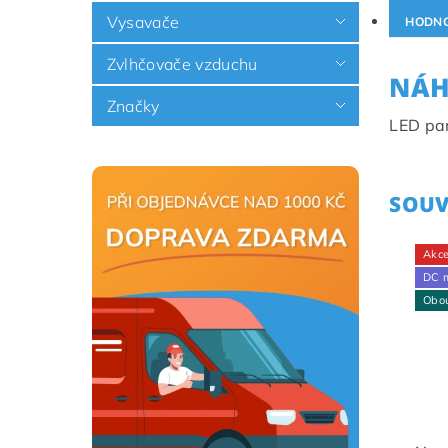
Vysavače
HODNO
Zvlhčovače vzduchu
NÁH
Značky
LED pa
SOUV
Akc
DC 
Obou