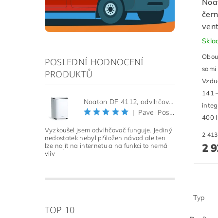
Noa
čern
vent
Skl
Obous
POSLEDNÍ HODNOCENÍ
sami 
PRODUKTŮ
Vzduc
141 –
Noaton DF 4112, odvlhčovač vzduchu (Použitý, Záruka 21 měsíců)
inte
Pavel Pospíšil
|
400 l
Vyzkoušel jsem odvlhčovač funguje. Jediný
nedostatek nebyl přiložen návod ale ten
2 9
lze najít na internetu a na funkci to nemá
vliv
Typ
TOP 10