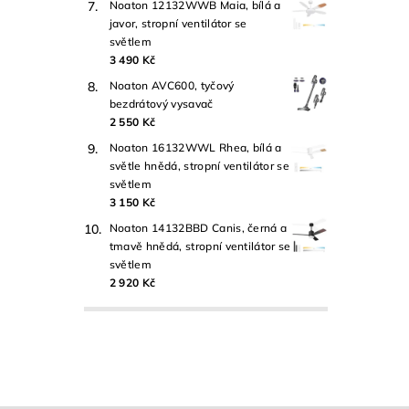
Noaton 12132WWB Maia, bílá a
javor, stropní ventilátor se
světlem
3 490 Kč
Noaton AVC600, tyčový
bezdrátový vysavač
2 550 Kč
Noaton 16132WWL Rhea, bílá a
světle hnědá, stropní ventilátor se
světlem
3 150 Kč
Noaton 14132BBD Canis, černá a
tmavě hnědá, stropní ventilátor se
světlem
2 920 Kč