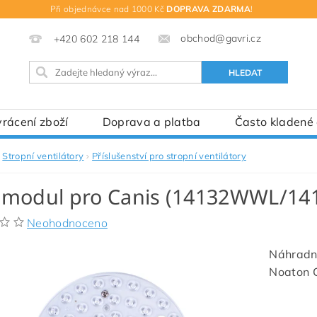
Při objednávce nad 1000 Kč
DOPRAVA ZDARMA
!
obchod@gavri.cz
+420 602 218 144
rácení zboží
Doprava a platba
Často kladené
Stropní ventilátory
Příslušenství pro stropní ventilátory
 modul pro Canis (14132WWL/141
Neohodnoceno
Náhradní
Noaton 