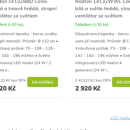
ton 14132BBD Canis,
Noaton 14132WWL Can
á a tmavě hnědá, stropní
bílá a světle hnědá, stro
ilátor se světlem
ventilátor se světlem
adem
(>10 ks)
Skladem
(>10 ks)
tranné lopatky - barvu zvolíte
Oboustranné lopatky - barvu 
při montáži. Průměr: Ø 132 cm •
sami při montáži. Průměr: Ø 1
hový průtok: 75 – 108 – 125 -
Vzduchový průtok: 75 – 108 –
 163 - 196 m3/min • Světlo:
141 – 163 - 196 m3/min • Svět
grovaný LED modul (24 W / 2
integrovaný LED modul 4.
m) •...
generace (24 W /...
2 413,22 Kč bez DPH
2 413,22 Kč bez DPH
20 Kč
2 920 Kč
LED modu