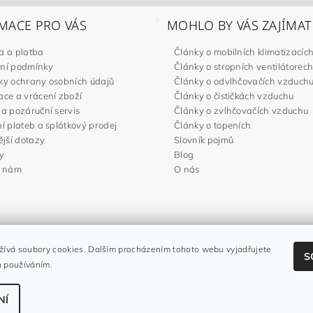
MACE PRO VÁS
MOHLO BY VÁS ZAJÍMAT
a a platba
Články o mobilních klimatizacíc
ní podmínky
Články o stropních ventilátorec
y ochrany osobních údajů
Články o odvlhčovačích vzduch
ce a vrácení zboží
Články o čističkách vzduchu
a pozáruční servis
Články o zvlhčovačích vzduchu
í plateb a splátkový prodej
Články o topeních
ější dotazy
Slovník pojmů
y
Blog
e nám
O nás
Noaton.cz
|
Noaton.de
|
Noaton.es
|
Gavri.sk
|
Gavri.es
ívá soubory cookies. Dalším procházením tohoto webu vyjadřujete
S
h používáním.
NÍ