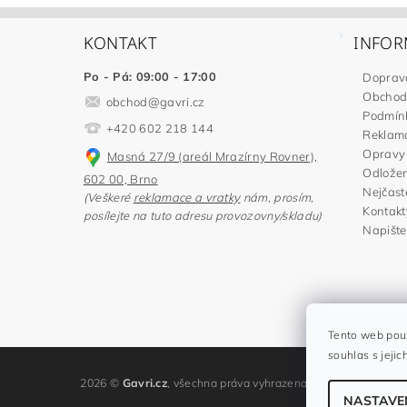
KONTAKT
INFOR
Po - Pá: 09:00 - 17:00
Doprav
Obchod
obchod
@
gavri.cz
Podmínk
+420 602 218 144
Reklama
Opravy 
Masná 27/9 (areál Mrazírny Rovner),
Odložen
602 00, Brno
Nejčast
(Veškeré
reklamace a vratky
nám, prosím,
Kontakt
posílejte na tuto adresu provozovny/skladu)
Napišt
Tento web použ
souhlas s jejic
2026 ©
Gavri.cz
, všechna práva vyhrazena
NASTAVE