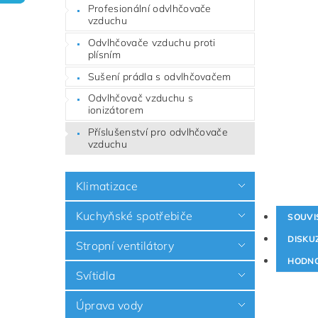
Profesionální odvlhčovače
vzduchu
Odvlhčovače vzduchu proti
plísním
Sušení prádla s odvlhčovačem
Odvlhčovač vzduchu s
ionizátorem
Příslušenství pro odvlhčovače
vzduchu
Klimatizace
Kuchyňské spotřebiče
SOUVI
DISKU
Stropní ventilátory
HODNO
Svítidla
Úprava vody