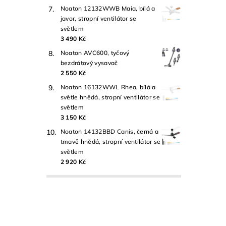
Noaton 12132WWB Maia, bílá a
javor, stropní ventilátor se
světlem
3 490 Kč
Noaton AVC600, tyčový
bezdrátový vysavač
2 550 Kč
Noaton 16132WWL Rhea, bílá a
světle hnědá, stropní ventilátor se
světlem
3 150 Kč
Noaton 14132BBD Canis, černá a
tmavě hnědá, stropní ventilátor se
světlem
2 920 Kč