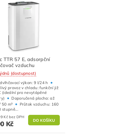
c TTR 57 E, adsorpční
hčovač vzduchu
týdnů (dostupnost)
•
dvlhčovací výkon: 9 l/24 h
livý provoz v chladu: funkční již
C (ideální pro nevytápěné
•
ry)
Doporučená plocha: až
•
/ 50 m³
Průtok vzduchu: 160
3 stupně...
5 280,99 Kč bez DPH
90 Kč