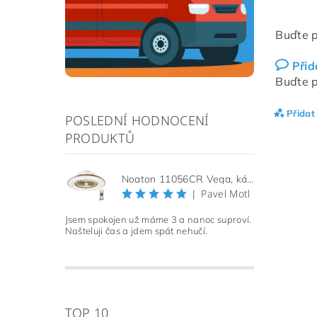
Buďte p
Přid
Buďte p
Přidat
POSLEDNÍ HODNOCENÍ
PRODUKTŮ
Noaton 11056CR Vega, kávová, stropní ventilátor se světlem
Pavel Motl
|
Jsem spokojen už máme 3 a nanoc suproví.
Našteluji čas a jdem spát nehučí.
TOP 10