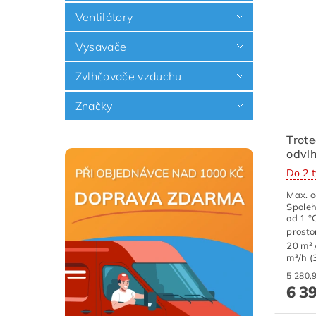
Ventilátory
Vysavače
Zvlhčovače vzduchu
Značky
Trote
odvl
Do 2 
Max. o
Spoleh
od 1 °
prosto
20 m² 
m³/h (
6 3