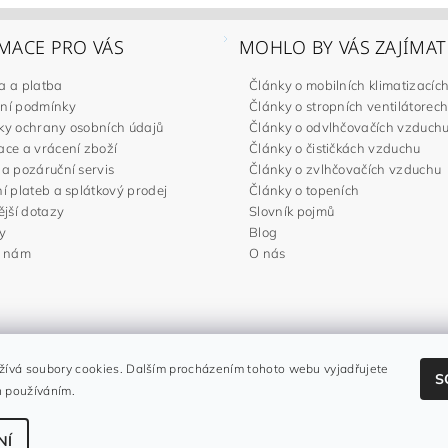
MACE PRO VÁS
MOHLO BY VÁS ZAJÍMAT
a a platba
Články o mobilních klimatizacíc
ní podmínky
Články o stropních ventilátorec
y ochrany osobních údajů
Články o odvlhčovačích vzduch
ce a vrácení zboží
Články o čističkách vzduchu
a pozáruční servis
Články o zvlhčovačích vzduchu
í plateb a splátkový prodej
Články o topeních
ější dotazy
Slovník pojmů
y
Blog
e nám
O nás
Noaton.cz
|
Noaton.de
|
Noaton.es
|
Gavri.sk
|
Gavri.es
ívá soubory cookies. Dalším procházením tohoto webu vyjadřujete
S
h používáním.
NÍ