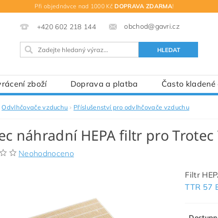
Při objednávce nad 1000 Kč
DOPRAVA ZDARMA
!
obchod@gavri.cz
+420 602 218 144
rácení zboží
Doprava a platba
Často kladené
Odvlhčovače vzduchu
Příslušenství pro odvlhčovače vzduchu
ec náhradní HEPA filtr pro Trotec
Neohodnoceno
Filtr HE
TTR 57 
Dostupn