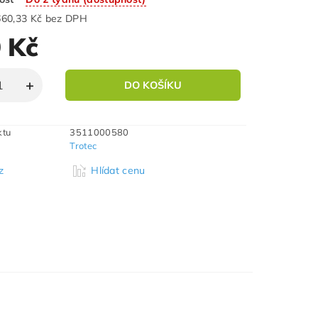
660,33 Kč bez DPH
 Kč
ktu
3511000580
Trotec
z
Hlídat cenu