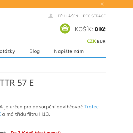
|
PŘIHLÁŠENÍ
REGISTRACE
KOŠÍK:
0 Kč
CZK
EUR
 otázky
Blog
Napište nám
 TTR 57 E
PA je určen pro adsorpční odvlhčovač
Trotec
E
a má třídu filtru H13.
ost
Do 2 týdnů (dostupnost)