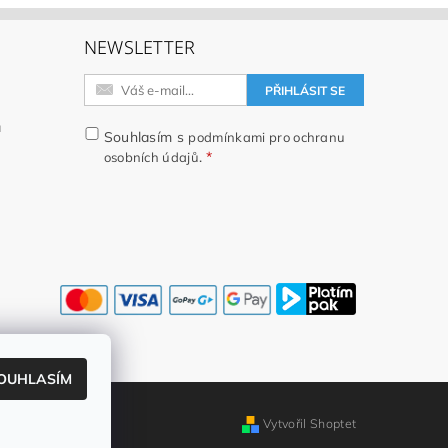
NEWSLETTER
h
h
u
Souhlasím s
podmínkami pro ochranu
.
osobních údajů
OUHLASÍM
Vytvořil Shoptet