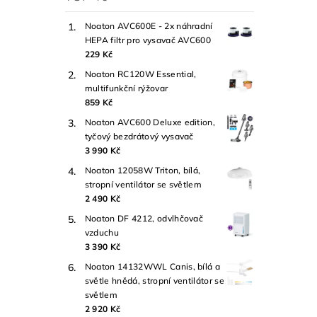
Noaton AVC600E - 2x náhradní
HEPA filtr pro vysavač AVC600
229 Kč
Noaton RC120W Essential,
multifunkční rýžovar
859 Kč
Noaton AVC600 Deluxe edition,
tyčový bezdrátový vysavač
3 990 Kč
Noaton 12058W Triton, bílá,
stropní ventilátor se světlem
2 490 Kč
Noaton DF 4212, odvlhčovač
vzduchu
3 390 Kč
Noaton 14132WWL Canis, bílá a
světle hnědá, stropní ventilátor se
světlem
2 920 Kč