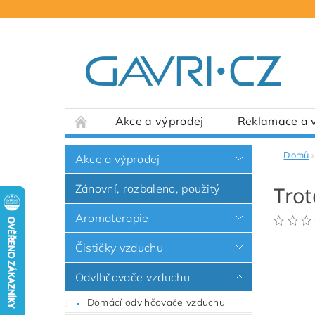
Akce a výprodej
Reklamace a v
Domů
Akce a výprodej
Zánovní, rozbaleno, použitý
Trot
Aromaterapie
Čističky vzduchu
Odvlhčovače vzduchu
Domácí odvlhčovače vzduchu