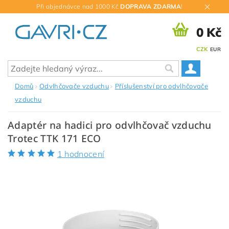
Při objednávce nad 1000 Kč
DOPRAVA ZDARMA
!
0 Kč
CZK
EUR
Domů
Odvlhčovače vzduchu
Příslušenství pro odvlhčovače
vzduchu
Adaptér na hadici pro odvlhčovač vzduchu
Trotec TTK 171 ECO
1 hodnocení