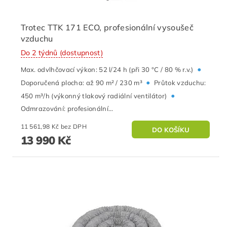
Trotec TTK 171 ECO, profesionální vysoušeč
vzduchu
Do 2 týdnů (dostupnost)
•
Max. odvlhčovací výkon: 52 l/24 h (při 30 °C / 80 % r.v.)
•
Doporučená plocha: až 90 m² / 230 m³
Průtok vzduchu:
•
450 m³/h (výkonný tlakový radiální ventilátor)
Odmrazování: profesionální...
11 561,98 Kč bez DPH
13 990 Kč