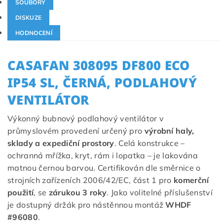
SOUBORY
DISKUZE
HODNOCENÍ
CASAFAN 308095 DF800 ECO
IP54 SL, ČERNÁ, PODLAHOVÝ
VENTILÁTOR
Výkonný bubnový podlahový ventilátor v
průmyslovém provedení určený pro
výrobní haly,
sklady a expediční prostory
. Celá konstrukce –
ochranná mřížka, kryt, rám i lopatka – je lakována
matnou černou barvou. Certifikován dle směrnice o
strojních zařízeních 2006/42/EC, část 1 pro
komerční
použití
, se
zárukou 3 roky
. Jako volitelné příslušenství
je dostupný držák pro nástěnnou montáž
WHDF
#96080
.