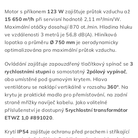
Motor s příkonem
123 W
zajišťuje průtok vzduchu až
15 650 m³/h
při servisní hodnotě 2,11 m³/min/W.
Maximální otáčky dosahují 870 ot./min. Hladina hluku
ve vzdálenosti 3 metrů je 56,8 dB(A). Hliníková
lopatka o průměru
Ø 750 mm
je aerodynamicky
optimalizována pro maximální průtok vzduchu.
Ovládání zajišťuje zapouzdřený tlačítkový spínač se
3
rychlostními stupni
a samostatný
2pólový vypínač
,
oba umístěné pod gumovým krytem. Hlava
ventilátoru se naklápí vertikálně v rozsahu
360°
. Na
krytu je praktické madlo pro přemísťování, na zadní
straně mřížky navíječ kabelu. Jako volitelné
příslušenství je dostupný
5rychlostní transformátor
ETWZ 1,0 #891020
.
Krytí
IP54
zajišťuje ochranu před prachem i stříkající