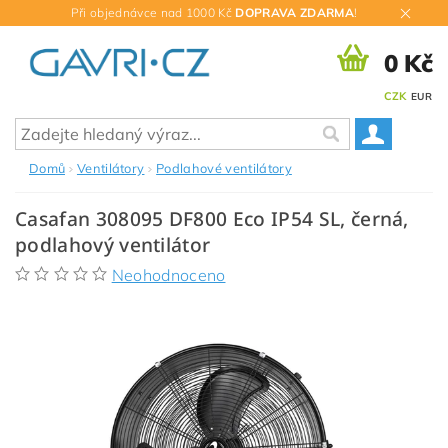
Při objednávce nad 1000 Kč
DOPRAVA ZDARMA
!
0 Kč
CZK
EUR
Domů
Ventilátory
Podlahové ventilátory
Casafan 308095 DF800 Eco IP54 SL, černá,
podlahový ventilátor
Neohodnoceno