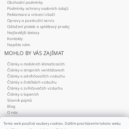
Obchodní podmínky
Podmínky ochrany osobních údajů
Reklamace a vrácení zboží
Opravy a pozáruční servis
Odložení plateb a splátkový prodej
Nejčastější dotazy
Kontakty
Napište nám
MOHLO BY VÁS ZAJÍMAT
Články o mobilních klimatizacích
Články o stropních ventilátorech
Články o odvlhčovačích vzduchu
Články o čističkách vzduchu
Články o zvlhčovačích vzduchu
Články o topeních
Slovník pojmů
Blog
O nás
Tento web používá soubory cookies. Dalším procházením tohoto webu
Noaton.cz
|
Noaton.de
|
Noaton.es
|
Gavri.sk
|
Gavri.es