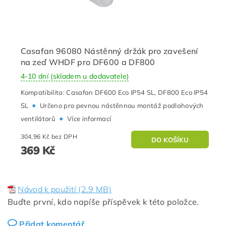
Casafan 96080 Nástěnný držák pro zavešení
na zeď WHDF pro DF600 a DF800
4-10 dní (skladem u dodavatele)
Kompatibilita: Casafan DF600 Eco IP54 SL, DF800 Eco IP54
•
SL
Určeno pro pevnou nástěnnou montáž podlahových
•
ventilátorů
Více informací
304,96 Kč bez DPH
369 Kč
Návod k použití (2.9 MB)
Buďte první, kdo napíše příspěvek k této položce.
Přidat komentář