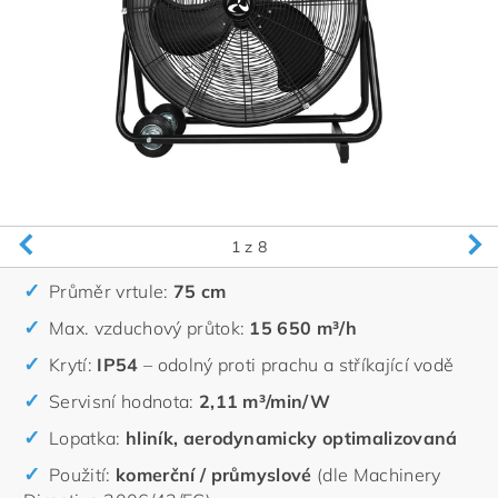
1
z 8
Průměr vrtule:
75 cm
Max. vzduchový průtok:
15 650 m³/h
Krytí:
IP54
– odolný proti prachu a stříkající vodě
Servisní hodnota:
2,11 m³/min/W
Lopatka:
hliník, aerodynamicky optimalizovaná
Použití:
komerční / průmyslové
(dle Machinery