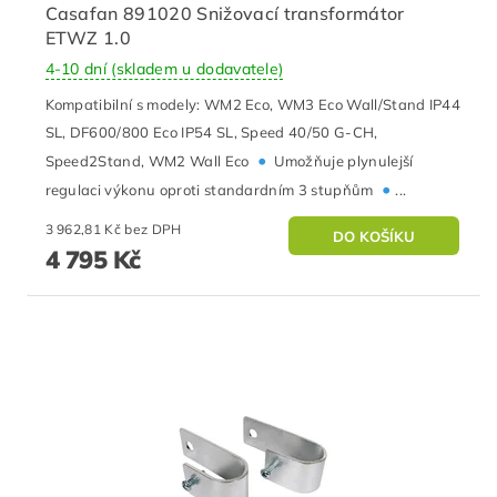
Casafan 891020 Snižovací transformátor
ETWZ 1.0
4-10 dní (skladem u dodavatele)
Kompatibilní s modely: WM2 Eco, WM3 Eco Wall/Stand IP44
SL, DF600/800 Eco IP54 SL, Speed 40/50 G-CH,
•
Speed2Stand, WM2 Wall Eco
Umožňuje plynulejší
•
regulaci výkonu oproti standardním 3 stupňům
...
3 962,81 Kč bez DPH
4 795 Kč