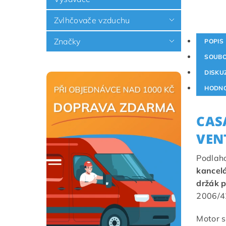
Zvlhčovače vzduchu
Značky
POPIS
SOUB
DISKU
HODNO
CAS
VEN
Podlaho
kancel
držák p
2006/4
Motor 