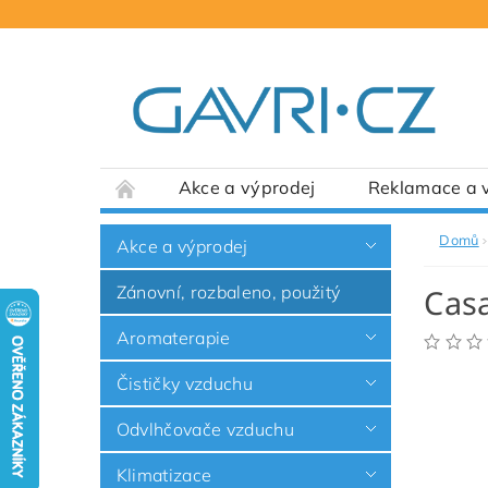
Akce a výprodej
Reklamace a v
Domů
Akce a výprodej
Zánovní, rozbaleno, použitý
Casa
Aromaterapie
Čističky vzduchu
Odvlhčovače vzduchu
Klimatizace