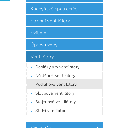
Kuchyňské spotřebiče
Stropní ventilátory
Svítidla
Úprava vody
Ventilátory
Doplňky pro ventilátory
Nástěnné ventilátory
Podlahové ventilátory
Sloupové ventilátory
Stojanové ventilátory
Stolní ventilátor
Vysavače