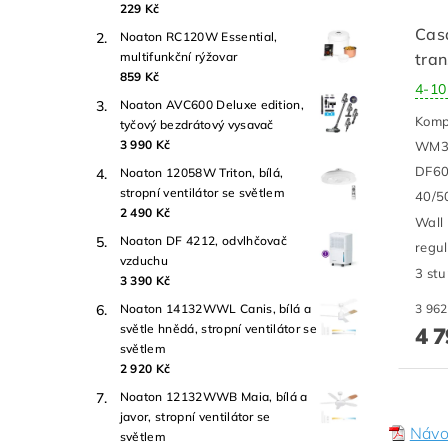
229 Kč
Cas
Noaton RC120W Essential,
tra
multifunkční rýžovar
859 Kč
4-10
Noaton AVC600 Deluxe edition,
Komp
tyčový bezdrátový vysavač
3 990 Kč
WM3 
DF60
Noaton 12058W Triton, bílá,
stropní ventilátor se světlem
40/5
2 490 Kč
Wall
Noaton DF 4212, odvlhčovač
regul
vzduchu
3 st
3 390 Kč
Noaton 14132WWL Canis, bílá a
světle hnědá, stropní ventilátor se
4 7
světlem
2 920 Kč
Noaton 12132WWB Maia, bílá a
javor, stropní ventilátor se
Návo
světlem