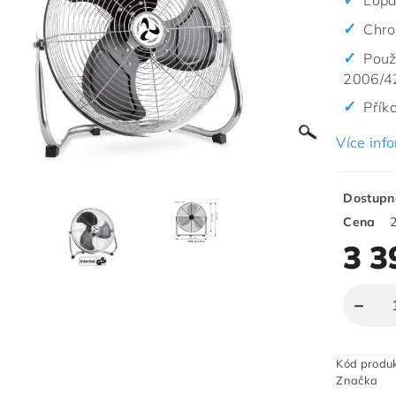
Lopa
Chro
Použ
2006/4
Přík
Více inf
Dostupn
Cena
3 3
Kód produ
Značka