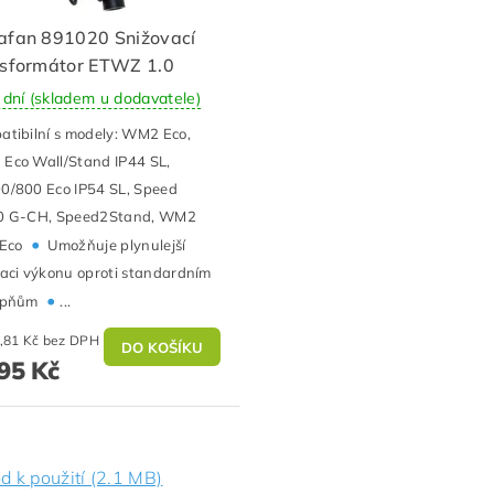
afan 891020 Snižovací
nsformátor ETWZ 1.0
 dní (skladem u dodavatele)
atibilní s modely: WM2 Eco,
Eco Wall/Stand IP44 SL,
0/800 Eco IP54 SL, Speed
0 G-CH, Speed2Stand, WM2
•
 Eco
Umožňuje plynulejší
aci výkonu oproti standardním
•
upňům
...
3 962,81 Kč bez DPH
95 Kč
d k použití (2.1 MB)