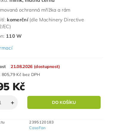
tka:
hliník, matná černá
movaná ochranná mřížka a rám
ití:
komerční
(dle Machinery Directive
2/EC)
on:
110 W
ormací
ost
21.08.2026 (dostupnost)
2 805,79 Kč bez DPH
95 Kč
ktu
2395120183
CasaFan