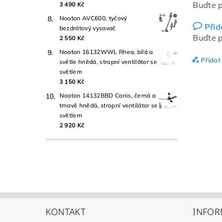
Buďte p
3 490 Kč
Noaton AVC600, tyčový
Přid
bezdrátový vysavač
Buďte p
2 550 Kč
Noaton 16132WWL Rhea, bílá a
Přidat
světle hnědá, stropní ventilátor se
světlem
3 150 Kč
Noaton 14132BBD Canis, černá a
tmavě hnědá, stropní ventilátor se
světlem
2 920 Kč
KONTAKT
INFOR