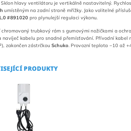
. Sklon hlavy ventilátoru je vertikálně nastavitelný. Rych
ch
umístěným na zadní straně mřížky. Jako volitelné příslu
,0 #891020
pro plynulejší regulaci výkonu.
í chromovaný trubkový rám s gumovými nožičkami a ochrano
 navíječ kabelu pro snadné přemísťování. Přívodní kabel
), zakončen zástrčkou
Schuko
. Provozní teplota −10 až +
ISEJÍCÍ PRODUKTY