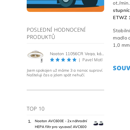
ot./min
stupní
ETWZ 1
POSLEDNÍ HODNOCENÍ
Stabiln
PRODUKTŮ
madlo a
1,0 mm²
Noaton 11056CR Vega, kávová, stropní ventilátor se světlem
Pavel Motl
|
SOUV
Jsem spokojen už máme 3 a nanoc suproví.
Našteluji čas a jdem spát nehučí.
TOP 10
Noaton AVC600E - 2x náhradní
HEPA filtr pro vysavač AVC600