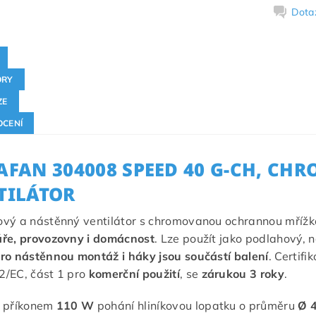
Dota
ORY
ZE
CENÍ
AFAN 304008 SPEED 40 G-CH, CH
TILÁTOR
vý a nástěnný ventilátor s chromovanou ochrannou mřížko
áře, provozovny i domácnost
. Lze použít jako podlahový, 
ro nástěnnou montáž i háky jsou součástí balení
. Certifi
2/EC, část 1 pro
komerční použití
, se
zárukou 3 roky
.
s příkonem
110 W
pohání hliníkovou lopatku o průměru
Ø 