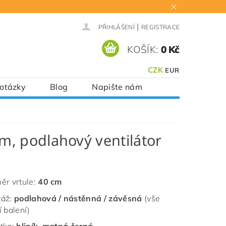
|
PŘIHLÁŠENÍ
REGISTRACE
KOŠÍK:
0 Kč
CZK
EUR
 otázky
Blog
Napište nám
m, podlahový ventilátor
ěr vrtule:
40 cm
táž:
podlahová / nástěnná / závěsná
(vše
 balení)