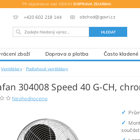
Při objednávce nad 1000 Kč
DOPRAVA ZDARMA
!
obchod@gavri.cz
+420 602 218 144
rácení zboží
Doprava a platba
Často kladené
Ventilátory
Podlahové ventilátory
fan 304008 Speed 40 G-CH, chro
Neohodnoceno
Prům
Mon
součástí