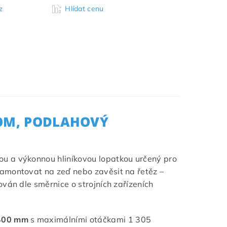
z
Hlídat cenu
ROM, PODLAHOVÝ
u a výkonnou hliníkovou lopatkou určený pro
namontovat na zeď nebo zavěsit na řetěz –
kován dle směrnice o strojních zařízeních
400 mm
s maximálními otáčkami 1 305