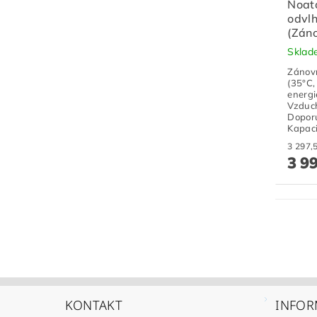
Noat
odvlh
(Záno
Skla
Zánovn
(35°C,
energi
Vzduch
Doporu
Kapaci
3 9
KONTAKT
INFOR