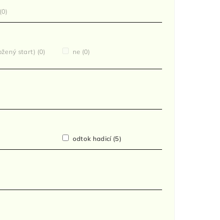
(0)
ožený start)
(0)
ne
(0)
)
odtok hadicí
(5)