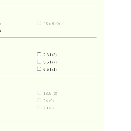
)
43 dB
(0)
)
2,3 l
(3)
5,5 l
(7)
6,5 l
(1)
13,5
(0)
24
(0)
70
(0)