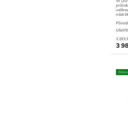
W (30
průtok
veliko
nádržk
Původ
Ušetří
3 9
Zánov