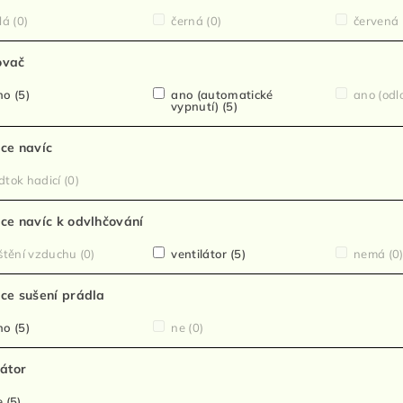
lá
(0)
černá
(0)
červená
ovač
no
(5)
ano (automatické
ano (odl
vypnutí)
(5)
ce navíc
tok hadicí
(0)
ce navíc k odvlhčování
štění vzduchu
(0)
ventilátor
(5)
nemá
(0
ce sušení prádla
no
(5)
ne
(0)
zátor
e
(5)