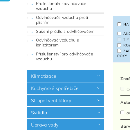
Profesionální odvlhčovače
vzduchu
Odvlhčovače vzduchu proti
plísním
NA
Sušení prádla s odvlhčovačem
AK
TIP
Odvlhčovač vzduchu s
ionizátorem
RO
ZÁ
Příslušenství pro odvlhčovače
ROKY
vzduchu
Klimatizace
Zna
Kuchyňské spotřebiče
C
Stropní ventilátory
Auto
Svítidla
a
Úprava vody
Bar