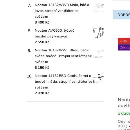
Noaton 12132WWB Maia, bílá a
javor, stropní ventilátor se
DOPOR
světlem
3 490 Kč
Noaton AVC600, tyčový
bezdrátový vysavač
Akce
2 550 Kč
Záruk
Noaton 16132WWL Rhea, bílá a
světle hnědá, stropní ventilátor se
světlem
3 150 Kč
Noaton 14132BBD Canis, černá a
tmavě hnědá, stropní ventilátor se
světlem
2 920 Kč
Noat
odvlh
Skla
Odvlhč
90%) •