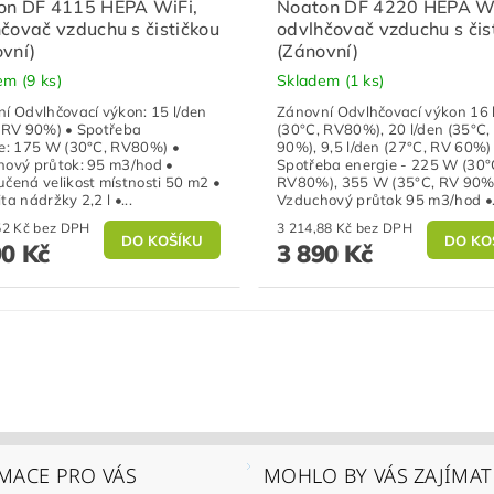
on DF 4115 HEPA WiFi,
Noaton DF 4220 HEPA Wi
čovač vzduchu s čističkou
odvlhčovač vzduchu s čis
vní)
(Zánovní)
dem
(9 ks)
Skladem
(1 ks)
í Odvlhčovací výkon: 15 l/den
Zánovní Odvlhčovací výkon 16 
 RV 90%) • Spotřeba
(30°C, RV80%), 20 l/den (35°C,
e: 175 W (30°C, RV80%) •
90%), 9,5 l/den (27°C, RV 60%)
ový průtok: 95 m3/hod •
Spotřeba energie - 225 W (30°
čená velikost místnosti 50 m2 •
RV80%), 355 W (35°C, RV 90%
ta nádržky 2,2 l •...
Vzduchový průtok 95 m3/hod •.
3 297,52 Kč bez DPH
3 214,88 Kč bez DPH
90 Kč
3 890 Kč
MACE PRO VÁS
MOHLO BY VÁS ZAJÍMAT