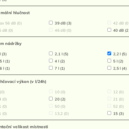
mální hlučnost
ax 56 dB
(0)
39 dB
(3)
42 dB
(0
5 dB
(0)
46 dB
(0)
40 dB
(2
em nádržky
l
(3)
2,1 l
(5)
2,2 l
(5)
5 l
(1)
4 l
(2)
5 l
(2)
6 l
(1)
7 l
(1)
2,5 l
(4)
hčovací výkon (v l/24h)
(0)
10
(0)
12
(0)
4
(0)
20
(2)
21
(0)
1
(0)
50
(0)
52
(0)
1
(0)
13,2
(0)
15
(3)
ntační velikost místnosti