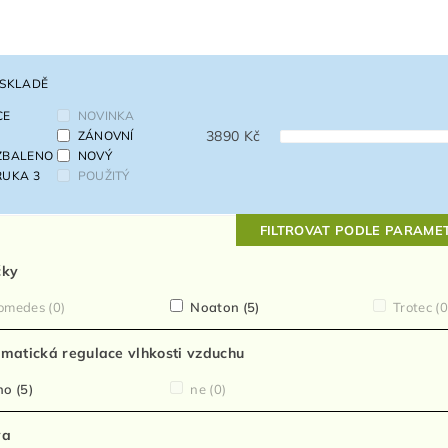
 SKLADĚ
CE
NOVINKA
3890
Kč
ZÁNOVNÍ
ZBALENO
NOVÝ
RUKA 3
POUŽITÝ
FILTROVAT PODLE PARAME
čky
omedes
(0)
Noaton
(5)
Trotec
(0
matická regulace vlhkosti vzduchu
no
(5)
ne
(0)
va