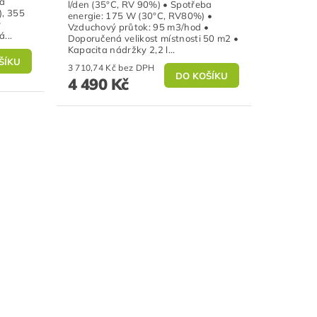
ba
l/den (35°C, RV 90%) • Spotřeba
), 355
energie: 175 W (30°C, RV80%) •
ý
Vzduchový průtok: 95 m3/hod •
...
Doporučená velikost místnosti 50 m2 •
Kapacita nádržky 2,2 l...
3 710,74 Kč bez DPH
4 490 Kč