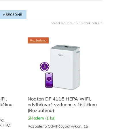
ABECEDNĚ
1
1
5
Stránka
z
-
položek celkem
Rozbaleno
Fi,
Noaton DF 4115 HEPA WiFi,
tičkou
odvlhčovač vzduchu s čističkou
(Rozbaleno)
Skladem
(1 ks)
°C,
%), 9,5
Rozbaleno Odvlhčovací výkon: 15