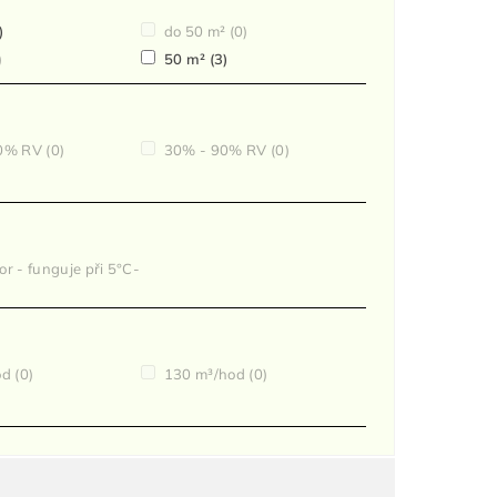
)
do 50 m²
(0)
)
50 m²
(3)
0% RV
(0)
30% - 90% RV
(0)
r - funguje při 5°C-
od
(0)
130 m³/hod
(0)