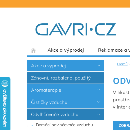
Akce a výprodej
Reklamace a v
Domů
Akce a výprodej
Zánovní, rozbaleno, použitý
ODV
Aromaterapie
Vlhkost
prostře
Čističky vzduchu
v inter
Odvlhčovače vzduchu
Domácí odvlhčovače vzduchu