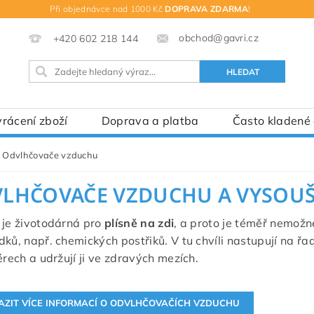
Při objednávce nad 1000 Kč
DOPRAVA ZDARMA
!
obchod@gavri.cz
+420 602 218 144
rácení zboží
Doprava a platba
Často kladené
Odvlhčovače vzduchu
LHČOVAČE VZDUCHU A VYSOUŠ
 je životodárná pro
plísně na zdi
, a proto je téměř nemožn
dků, např. chemických postřiků. V tu chvíli nastupují na řa
iérech a udržují ji ve zdravých mezích.