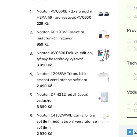
2
Noaton AVC600E - 2x náhradní
do
HEPA filtr pro vysavač AVC600
229 Kč
Prov
Noaton RC120W Essential,
multifunkční rýžovar
3
859 Kč
3
Noaton AVC600 Deluxe edition,
tyčový bezdrátový vysavač
Tech
3 990 Kč
Noaton 12058W Triton, bílá,
Ad
3
stropní ventilátor se světlem
2 490 Kč
Vzdu
Noaton DF 4212, odvlhčovač
vzduchu
3
3 390 Kč
1
Noaton 14132WWL Canis, bílá a
světle hnědá, stropní ventilátor se
světlem
V
2 920 Kč