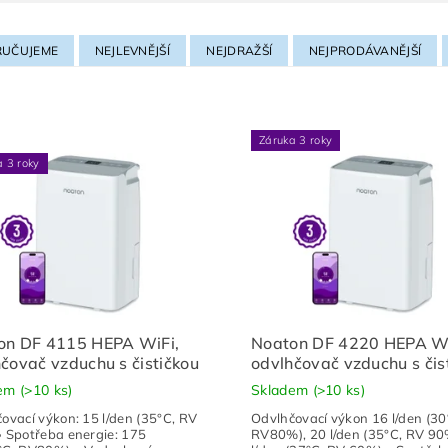
UČUJEME
NEJLEVNĚJŠÍ
NEJDRAŽŠÍ
NEJPRODÁVANĚJŠÍ
Záruka 3 roky
a 3 roky
on DF 4115 HEPA WiFi,
Noaton DF 4220 HEPA Wi
čovač vzduchu s čističkou
odvlhčovač vzduchu s čis
dem
(>10 ks)
Skladem
(>10 ks)
ovací výkon: 15 l/den (35°C, RV
Odvlhčovací výkon 16 l/den (30
 Spotřeba energie: 175
RV80%), 20 l/den (35°C, RV 90