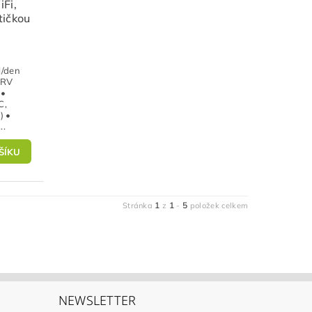
Fi,
tičkou
l/den
 RV
 •
C,
) •
..
1
1
5
Stránka
z
-
položek celkem
NEWSLETTER