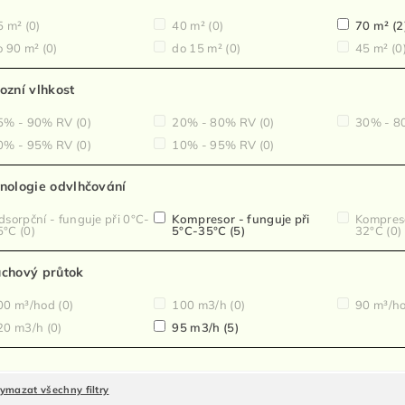
5 m²
(0)
40 m²
(0)
70 m²
(2
 90 m²
(0)
do 15 m²
(0)
45 m²
(0
ozní vlhkost
5% - 90% RV
(0)
20% - 80% RV
(0)
30% - 8
0% - 95% RV
(0)
10% - 95% RV
(0)
nologie odvlhčování
sorpční - funguje při 0°C-
Kompresor - funguje při
Kompreso
5°C
(0)
5°C-35°C
(5)
32°C
(0)
chový průtok
00 m³/hod
(0)
100 m3/h
(0)
90 m³/h
20 m3/h
(0)
95 m3/h
(5)
ymazat všechny filtry