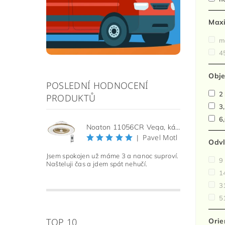
Maxi
m
4
Obj
POSLEDNÍ HODNOCENÍ
2 
PRODUKTŮ
3,
6,
Noaton 11056CR Vega, kávová, stropní ventilátor se světlem
Pavel Motl
|
Odvl
Jsem spokojen už máme 3 a nanoc suproví.
9
Našteluji čas a jdem spát nehučí.
1
3
5
TOP 10
Orie