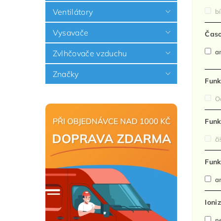
Ventilátory
bí
Vysavače
Čas
a
Zvlhčovače vzduchu
Značky
Funk
Od
Funk
či
Funk
a
Ioni
n