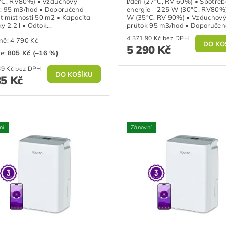
°C, RV80%) • Vzduchový
l/den (27°C, RV 60%) • Spotře
: 95 m3/hod • Doporučená
energie - 225 W (30°C, RV80%
st místnosti 50 m2 • Kapacita
W (35°C, RV 90%) • Vzduchov
y 2,2 l • Odtok...
průtok 95 m3/hod • Doporučená
4 371,90 Kč bez DPH
ně:
4 790 Kč
5 290 Kč
te
:
805 Kč (–16 %)
3 293,39 Kč bez DPH
85 Kč
ní
Zánovní