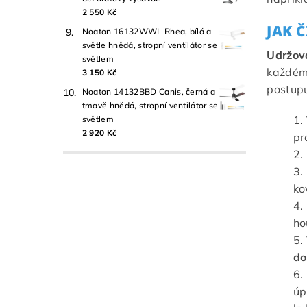
2 550 Kč
JAK 
Noaton 16132WWL Rhea, bílá a
světle hnědá, stropní ventilátor se
Udržová
světlem
každém 
3 150 Kč
postupu
Noaton 14132BBD Canis, černá a
tmavě hnědá, stropní ventilátor se
světlem
2 920 Kč
pr
ko
ho
do
úp