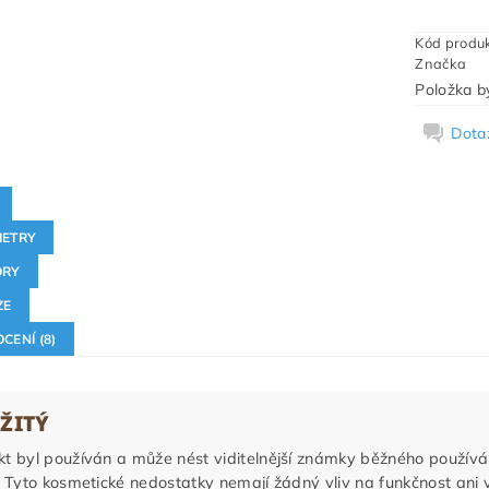
Kód produ
Značka
Položka by
Dota
ETRY
ORY
ZE
CENÍ (8)
ŽITÝ
t byl používán a může nést viditelnější známky běžného používání
. Tyto kosmetické nedostatky nemají žádný vliv na funkčnost ani v