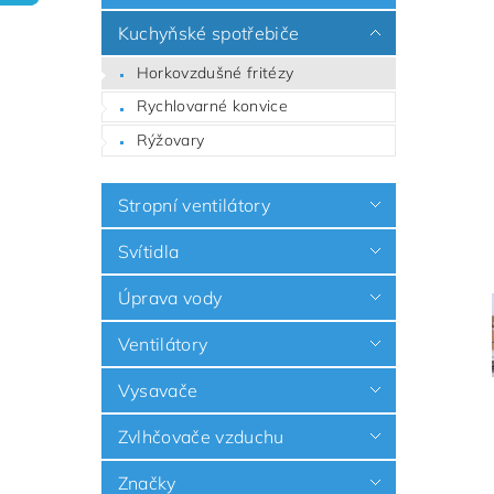
Kuchyňské spotřebiče
Horkovzdušné fritézy
Rychlovarné konvice
Rýžovary
Stropní ventilátory
Svítidla
Úprava vody
Ventilátory
Vysavače
Zvlhčovače vzduchu
Značky