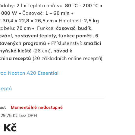
ádoby:
2 l
• Teplota ohřevu:
80 °C - 200 °C
•
 000 W
• Časovač:
1 – 60 min
•
:
30,4 x 22,8 x 26,5 cm
• Hmotnost:
2,5 kg
kabelu:
70 cm
• Funkce:
časovač, budík,
vání, nastavení teploty, funkce paměti, 6
tavených programů
• Příslušenství:
smažící
chyňské kleště
(26 cm)
, návod k
 kniha receptů
(20 základních online receptů)
od Noaton A20 Essential
ceptů
ost
Momentálně nedostupné
329,75 Kč bez DPH
 Kč