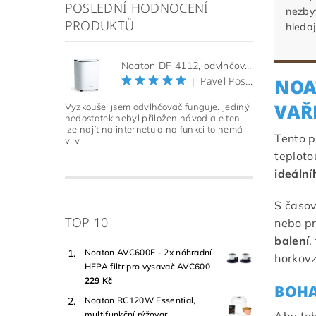
POSLEDNÍ HODNOCENÍ
nezby
PRODUKTŮ
hledaj
Noaton DF 4112, odvlhčovač vzduchu (Použitý, Záruka 21 měsíců)
Pavel Pospíšil
|
NOA
VAŘ
Vyzkoušel jsem odvlhčovač funguje. Jediný
nedostatek nebyl přiložen návod ale ten
lze najít na internetu a na funkci to nemá
Tento 
vliv
teploto
ideální
S časov
TOP 10
nebo pr
balení
,
Noaton AVC600E - 2x náhradní
horkovz
HEPA filtr pro vysavač AVC600
229 Kč
BOHA
Noaton RC120W Essential,
multifunkční rýžovar