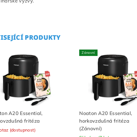
linářské výzvy.
ISEJÍCÍ PRODUKTY
Zánovní
on A20 Essential,
Noaton A20 Essential,
ovzdušná fritéza
horkovzdušná fritéza
(Zánovní)
otaz (dostupnost)