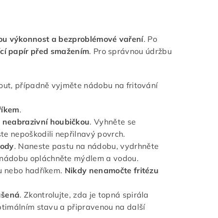
obou výkonnost a bezproblémové vaření
. Po
ící papír před smažením
. Pro správnou údržbu
nout, případně vyjměte nádobu na fritování
dříkem
.
 neabrazivní houbičkou
. Vyhněte se
e nepoškodili nepřilnavý povrch.
vody
. Naneste pastu na nádobu, vydrhněte
k nádobu opláchněte mýdlem a vodou.
ou nebo hadříkem.
Nikdy nenamočte fritézu
ušená
. Zkontrolujte, zda je topná spirála
optimálním stavu a připravenou na další