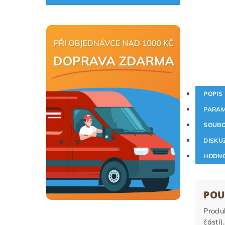
POPIS
PARAM
SOUB
DISKU
HODNO
POU
Produk
částí)