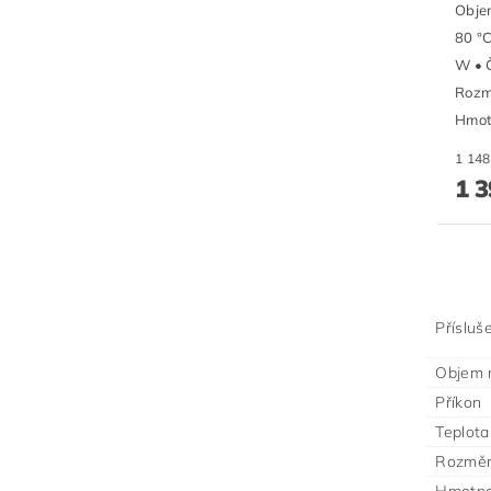
Objem
80 °C
W • Č
Rozmě
Hmotn
1 3
Přísluš
Objem 
Příkon
Teplota
Rozměry