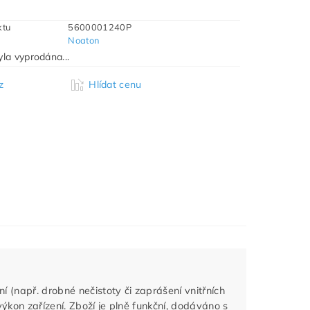
ktu
5600001240P
Noaton
la vyprodána...
z
Hlídat cenu
 (např. drobné nečistoty či zaprášení vnitřních
ýkon zařízení. Zboží je plně funkční, dodáváno s