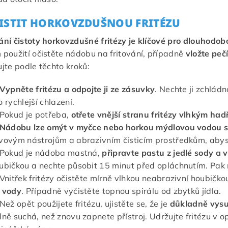
ČISTIT HORKOVZDUŠNOU FRITÉZU
ní čistoty horkovzdušné fritézy je klíčové pro dlouhod
použití očistěte nádobu na fritování, případně
vložte peč
jte podle těchto kroků:
Vypněte fritézu a odpojte ji ze zásuvky
. Nechte ji zchlád
o rychlejší chlazení.
Pokud je potřeba,
otřete vnější stranu fritézy vlhkým ha
Nádobu lze omýt v myčce nebo horkou mýdlovou vodou s
vovým nástrojům a abrazivním čisticím prostředkům, abyst
Pokud je nádoba mastná,
připravte pastu z jedlé sody a 
ubičkou a nechte působit 15 minut před opláchnutím. Pa
Vnitřek fritézy očistěte mírně vlhkou neabrazivní houbičk
 vody
. Případně vyčistěte topnou spirálu od zbytků jídla.
Než opět použijete fritézu, ujistěte se, že je
důkladně vys
lně suchá, než znovu zapnete přístroj. Udržujte fritézu v 