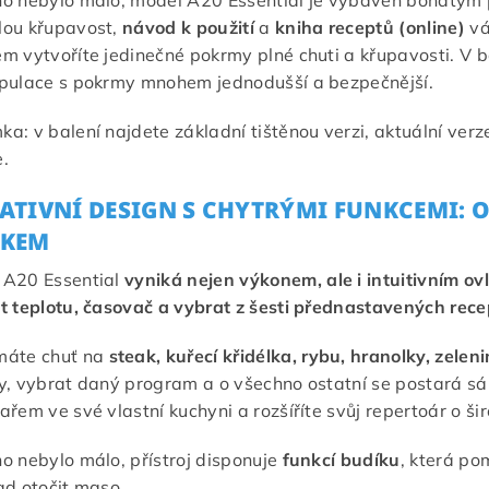
o nebylo málo, model A20 Essential je vybaven bohatým 
ou křupavost,
návod k použití
a
kniha receptů (online)
vá
m vytvoříte jedinečné pokrmy plné chuti a křupavosti. V b
pulace s pokrmy mnohem jednodušší a bezpečnější.
a: v balení najdete základní tištěnou verzi, aktuální ver
.
ATIVNÍ DESIGN S CHYTRÝMI FUNKCEMI: O
YKEM
 A20 Essential
vyniká nejen výkonem, ale i intuitivním o
t teplotu, časovač a vybrat z šesti přednastavených rec
máte chuť na
steak, kuřecí křidélka, rybu, hranolky, zele
y, vybrat daný program a o všechno ostatní se postará sá
ařem ve své vlastní kuchyni a rozšíříte svůj repertoár o šir
o nebylo málo, přístroj disponuje
funkcí budíku
, která po
ad otočit maso.