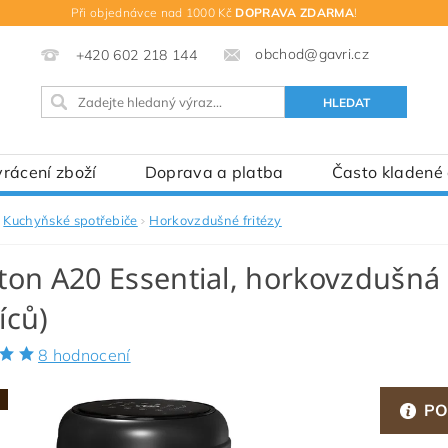
Při objednávce nad 1000 Kč
DOPRAVA ZDARMA
!
obchod@gavri.cz
+420 602 218 144
rácení zboží
Doprava a platba
Často kladené
Kuchyňské spotřebiče
Horkovzdušné fritézy
on A20 Essential, horkovzdušná f
íců)
8 hodnocení
PO