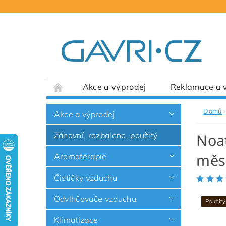
Akce a výprodej
Reklamace a v
Domů
Akce a výprodej
Zánovní, rozbaleno, použitý
Noat
měs
Aromaterapie
Čističky vzduchu
Odvlhčovače vzduchu
Použitý
Klimatizace