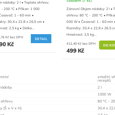
Skladem
(7 ks)
 nádoby: 2 l • Teplota ohřevu:
 - 200 °C • Příkon: 1 000
Zánovní Objem nádoby: 2 l • 
asovač: 1 – 60 min •
ohřevu: 80 °C - 200 °C • Příko
ry: 30,4 x 22,8 x 26,5 cm •
000 W • Časovač: 1 – 60 min 
ost: 2,5 kg • Délka...
Rozměry: 30,4 x 22,8 x 26,5 c
Hmotnost: 2,5 kg...
1 148,76 Kč bez DPH
DETAIL
90 Kč
412,40 Kč bez DPH
499 Kč
enství
smažící sí
receptů
nádoby
2 l
1000 W
 ohřevu
80 °C - 2
 (Š x V x H)
30,4 x 22,