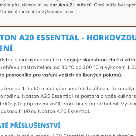
tným příslušenstvím, se
zárukou 21 měsíců
. Obal může být opotř
í funkční zařízení za výhodnou cenu.
TON A20 ESSENTIAL - HORKOVZD
ENÍ
přístroj s matným povrchem
spojuje skvostnou chuť a zdrav
u ohřevu nastavitelnou od 80 °C do 200 °C a výkonem 1 
ho pomocníka pro vaření vašich oblíbených pokrmů
.
ačem od 1 do 60 minut vám umožní dosáhnout dokonalých
o rodinu, Noaton A20 Essential se postará o vaše kulinář
 takže jste připraveni začít tvořit hned po rozbalení. Vyzko
dušnou fritézou Noaton A20 Essential.
TÉ PŘÍSLUŠENSTVÍ