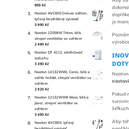
Aby toh
859 Kč
dokonal
Noaton AVC600 Deluxe edition,
doplňke
tyčový bezdrátový vysavač
je mani
3 990 Kč
Noaton 12058W Triton, bílá,
Poznámk
stropní ventilátor se světlem
výrobce
2 490 Kč
Noaton DF 4212, odvlhčovač
INOV
vzduchu
DOT
3 390 Kč
Noaton 14132WWL Canis, bílá a
Noaton
světle hnědá, stropní ventilátor se
nastavi
světlem
2 920 Kč
Pokud 
Noaton 12132WWB Maia, bílá a
surovin
javor, stropní ventilátor se
šéfkuch
světlem
3 490 Kč
Aby toh
Noaton AVC600, tyčový
napříkl
bezdrátový vysavač