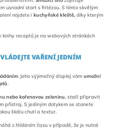
příslušenstvím.
Smažící síto
zajišťuje
m usnadní start s fritézou. S tímto skvělým
alení najdete i
kuchyňské kleště,
díky kterým
ze knihy receptů je na webových stránkách
VLÁDEJTE VAŘENÍ JEDNÍM
vládáním
. Jeho výjimečný displej vám
umožní
eptů
.
ninu nebo kořenovou zeleninu
, stačí připravit
m přístroj. S jediným dotykem se stanete
okou škálu chutí a textur.
máhá s hlídáním času v případě, že je nutné