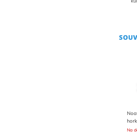
ku
SOUV
Noat
hork
Na d