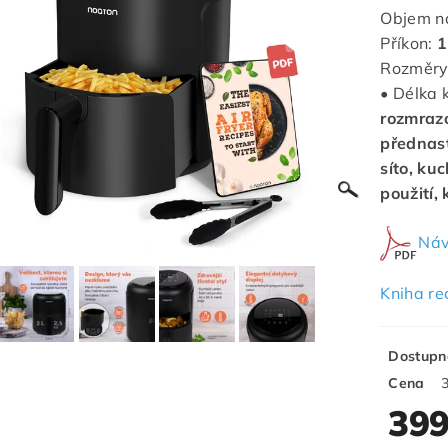
Objem n
Příkon:
1
Rozměry
• Délka 
rozmrazo
přednas
síto, ku
použití,
Náv
Kniha re
Dostupn
Cena
399