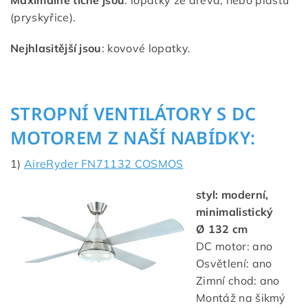
Maximálně tiché jsou
: lopatky ze dřeva, nebo plastu
(pryskyřice).
Nejhlasitější jsou
: kovové lopatky.
STROPNÍ VENTILÁTORY S DC
MOTOREM Z NAŠÍ NABÍDKY:
1)
AireRyder FN71132 COSMOS
styl: moderní,
minimalistický
Ø 132 cm
DC motor: ano
Osvětlení: ano
Zimní chod: ano
Montáž na šikmý