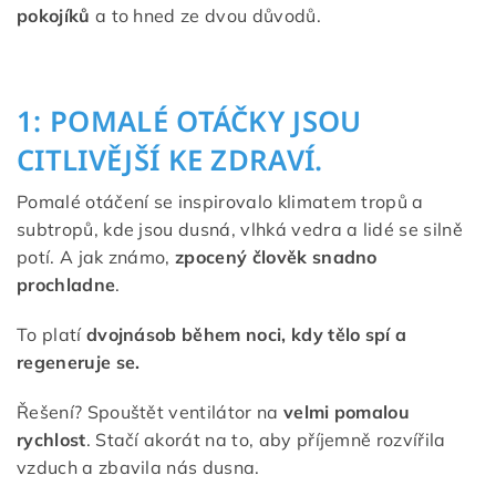
pokojíků
a to hned ze dvou důvodů.
1: POMALÉ OTÁČKY JSOU
CITLIVĚJŠÍ KE ZDRAVÍ.
Pomalé otáčení se inspirovalo klimatem tropů a
subtropů, kde jsou dusná, vlhká vedra a lidé se silně
potí. A jak známo,
zpocený člověk snadno
prochladne
.
To platí
dvojnásob během noci, kdy tělo spí a
regeneruje se.
Řešení? Spouštět ventilátor na
velmi pomalou
rychlost
. Stačí akorát na to, aby příjemně rozvířila
vzduch a zbavila nás dusna.