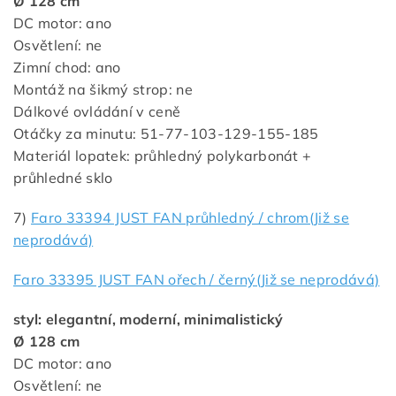
Ø 128 cm
DC motor: ano
Osvětlení: ne
Zimní chod: ano
Montáž na šikmý strop: ne
Dálkové ovládání v ceně
Otáčky za minutu: 51-77-103-129-155-185
Materiál lopatek: průhledný polykarbonát +
průhledné sklo
7)
Faro 33394 JUST FAN průhledný / chrom(Již se
neprodává)
Faro 33395 JUST FAN ořech / černý(Již se neprodává)
styl: elegantní, moderní, minimalistický
Ø 128 cm
DC motor: ano
Osvětlení: ne