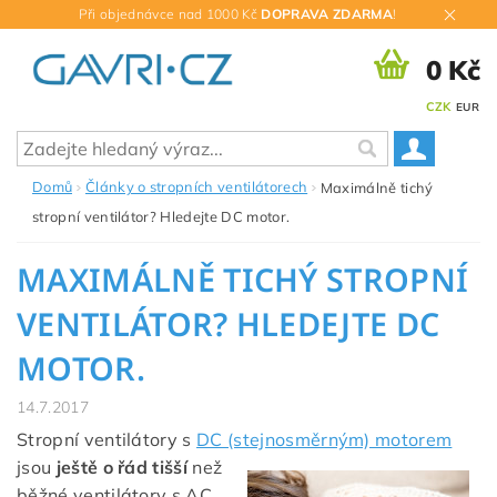
Při objednávce nad 1000 Kč
DOPRAVA ZDARMA
!
0 Kč
CZK
EUR
Domů
Články o stropních ventilátorech
Maximálně tichý
stropní ventilátor? Hledejte DC motor.
MAXIMÁLNĚ TICHÝ STROPNÍ
VENTILÁTOR? HLEDEJTE DC
MOTOR.
14.7.2017
Stropní ventilátory s
DC (stejnosměrným) motorem
jsou
ještě o řád tišší
než
běžné ventilátory s AC