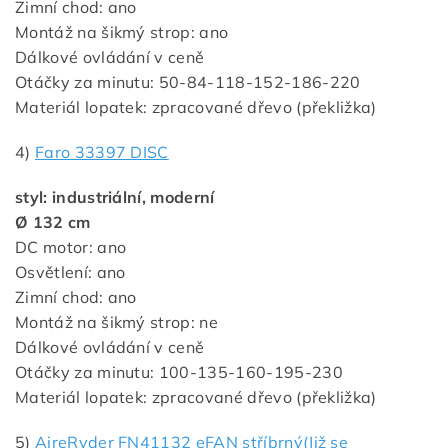
Zimní chod: ano
Montáž na šikmý strop: ano
Dálkové ovládání v ceně
Otáčky za minutu: 50-84-118-152-186-220
Materiál lopatek: zpracované dřevo (překližka)
4)
Faro 33397 DISC
styl: industriální, moderní
Ø 132 cm
DC motor: ano
Osvětlení: ano
Zimní chod: ano
Montáž na šikmý strop: ne
Dálkové ovládání v ceně
Otáčky za minutu: 100-135-160-195-230
Materiál lopatek: zpracované dřevo (překližka)
5)
AireRyder FN41132 eFAN stříbrný(Již se