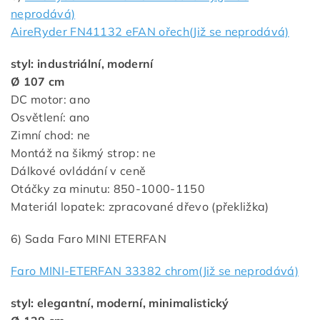
neprodává)
AireRyder FN41132 eFAN ořech(Již se neprodává)
styl: industriální, moderní
Ø 107 cm
DC motor: ano
Osvětlení: ano
Zimní chod: ne
Montáž na šikmý strop: ne
Dálkové ovládání v ceně
Otáčky za minutu: 850-1000-1150
Materiál lopatek: zpracované dřevo (překližka)
6) Sada Faro MINI ETERFAN
Faro MINI-ETERFAN 33382 chrom(Již se neprodává)
styl: elegantní, moderní, minimalistický