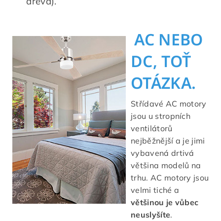
dřeva).
AC NEBO
DC, TOŤ
OTÁZKA.
Střídavé AC motory
jsou u stropních
ventilátorů
nejběžnější a je jimi
vybavená drtivá
většina modelů na
trhu. AC motory jsou
velmi tiché a
většinou je vůbec
neuslyšíte
.