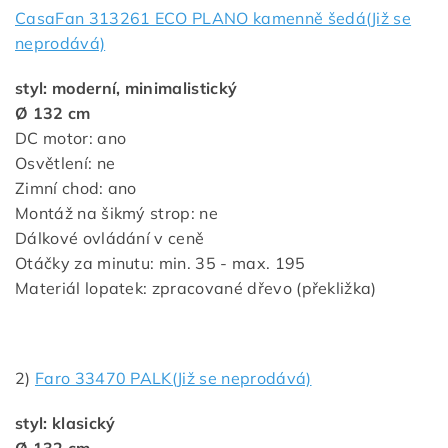
CasaFan 313261 ECO PLANO kamenně šedá(Již se
neprodává)
styl: moderní, minimalistický
Ø 132 cm
DC motor: ano
Osvětlení: ne
Zimní chod: ano
Montáž na šikmý strop: ne
Dálkové ovládání v ceně
Otáčky za minutu: min. 35 - max. 195
Materiál lopatek: zpracované dřevo (překližka)
2)
Faro 33470 PALK(Již se neprodává)
styl: klasický
Ø 132 cm