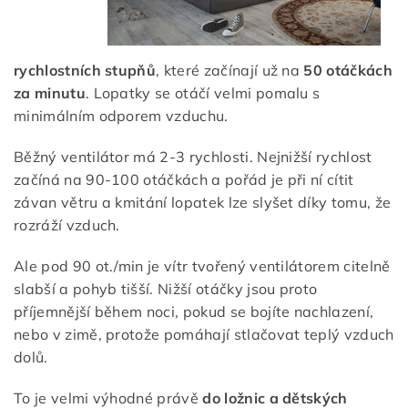
rychlostních stupňů
, které začínají už na
50 otáčkách
za minutu
. Lopatky se otáčí velmi pomalu s
minimálním odporem vzduchu.
Běžný ventilátor má 2-3 rychlosti. Nejnižší rychlost
začíná na 90-100 otáčkách a pořád je při ní cítit
závan větru a kmitání lopatek lze slyšet díky tomu, že
rozráží vzduch.
Ale pod 90 ot./min je vítr tvořený ventilátorem citelně
slabší a pohyb tišší. Nižší otáčky jsou proto
příjemnější během noci, pokud se bojíte nachlazení,
nebo v zimě, protože pomáhají stlačovat teplý vzduch
dolů.
To je velmi výhodné právě
do ložnic a dětských