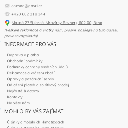
obchod
@
gavri.cz
+420 602 218 144
Masná 27/9 (areál Mrazírny Rovner), 602 00, Brno
(Veškeré
reklamace a vratky
nám, prosím, posílejte na tuto adresu
provozovny/skladu)
INFORMACE PRO VÁS
Doprava a platba
Obchodní podmínky
Podmínky ochrany osobních údajů
Reklamace a vrácení zboží
Opravy a pozáruční servis
Odložení plateb a splátkový prodej
Nejčastější dotazy
Kontakty
Napište nám
MOHLO BY VÁS ZAJÍMAT
Články o mobilních klimatizacích
Články o stropních ventilátorech