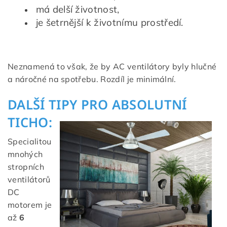
má delší životnost,
je šetrnější k životnímu prostředí.
Neznamená to však, že by AC ventilátory byly hlučné
a náročné na spotřebu. Rozdíl je minimální.
DALŠÍ TIPY PRO ABSOLUTNÍ
TICHO:
Specialitou
mnohých
stropních
ventilátorů
DC
motorem je
až
6