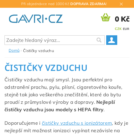
Při objednávce nad 1000 Kč
DOPRAVA ZDARMA
!
0 Kč
CZK
EUR
Domů
Čističky vzduchu
ČISTIČKY VZDUCHU
Čističky vzduchu mají smysl. Jsou perfektní pro
odstranění prachu, pylu, plísní, cigaretového kouře,
stejně tak jako veškerého znečištění, které do bytu
proudí z průmyslové výroby a dopravy.
Nejlepší
čističky vzduchu jsou modely s HEPA filtry
.
Doporučujeme i
čističky vzduchu s ionizátorem
, kdy je
nejlepší mít možnost ionizaci vypínat nezávisle na