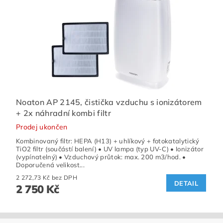
Noaton AP 2145, čistička vzduchu s ionizátorem
+ 2x náhradní kombi filtr
Prodej ukončen
Kombinovaný filtr: HEPA (H13) + uhlíkový + fotokatalytický
TiO2 filtr (součástí balení) • UV lampa (typ UV-C) • Ionizátor
(vypínatelný) • Vzduchový průtok: max. 200 m3/hod. •
Doporučená velikost...
2 272,73 Kč bez DPH
DETAIL
2 750 Kč