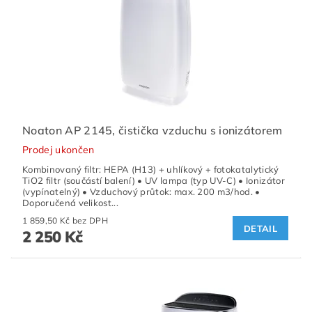
Noaton AP 2145, čistička vzduchu s ionizátorem
Prodej ukončen
Kombinovaný filtr: HEPA (H13) + uhlíkový + fotokatalytický
TiO2 filtr (součástí balení) • UV lampa (typ UV-C) • Ionizátor
(vypínatelný) • Vzduchový průtok: max. 200 m3/hod. •
Doporučená velikost...
1 859,50 Kč bez DPH
DETAIL
2 250 Kč