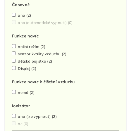
Časovač
ano
(2)
ano (automatické vypnutí)
(0)
Funkce navíc
noční režim
(2)
senzor kvality vzduchu
(2)
dětská pojistka
(2)
Displej
(2)
Funkce navíc k čištění vzduchu
nemá
(2)
Ionizátor
ano (lze vypnout)
(2)
ne
(0)