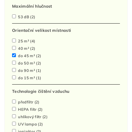
Maximální hlučnost
53 dB
(2)
Orientační velikost místnosti
25 m²
(4)
40 m²
(2)
do 45 m²
(2)
do 50 m²
(2)
do 90 m²
(1)
do 15 m²
(1)
Technologie čištění vzduchu
předfiltr
(2)
HEPA filtr
(2)
uhlíkový filtr
(2)
UV lampa
(2)
ionizátor
(2)