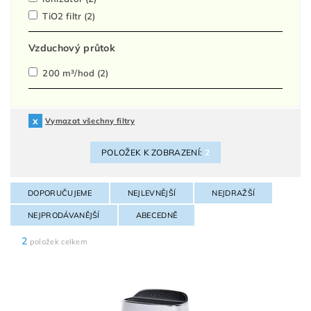
TiO2 filtr
(2)
Vzduchový průtok
200 m³/hod
(2)
Vymazat všechny filtry
POLOŽEK K ZOBRAZENÍ:
2
DOPORUČUJEME
NEJLEVNĚJŠÍ
NEJDRAŽŠÍ
NEJPRODÁVANĚJŠÍ
ABECEDNĚ
2
položek celkem